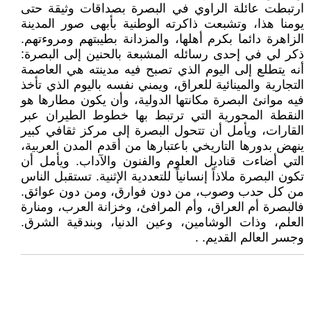
ارتبطت عائلة الراوي في البصرة بصداقات وثيقة حتى
يومنا هذا، وتشبعت ذاكرته الوطنية بأبهى صور المدينة
الزاهرة دائما بكرم أهلها، والمزدانة بطيبتهم ومروءتهم.
ذكر لي في إحدى رسائله المشبعة بالحنين إلى البصرة:
أنه يتطلع إلى اليوم الذي تصبح فيه مدينته هي العاصمة
التجارية والمينائية للعراق، ويمني نفسه باليوم الذي تأخذ
فيه موانئ البصرة مكانتها الدولية، وأن يكون مطارها هو
النقطة المحورية التي ترتبط بها خطوط الطيران عبر
القارات، ويأمل أن تتحول البصرة إلى مركز ثقافي كبير
ينهض بدورها التاريخي باعتبارها من أقدم المدن العربية،
التي أضاءت قناديل العلوم والفنون والآداب. ويأمل أن
تكون البصرة ملاذاً إنسانياً للتعددية الإثنية. تستقبل الناس
من كل حدب وصوب، من دون فوارق، ومن دون عوائق.
فالبصرة أم العراق، وأم المرافئ، وخزانة العرب، ومنارة
العلم، وذات الوشامين، وعين الدنيا، وبندقية الشرق.
وجسر العالم القديم. .