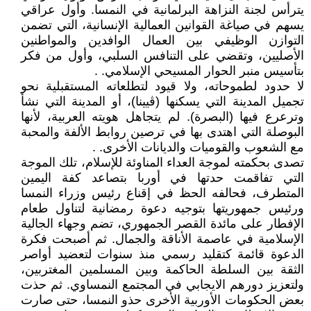
يترأس لجنة النزاهة البرلمانية في النمسا. وأول عراقي
يسهم في صياغة القوانين العمالية الإنسانية، التي تضمن
التوازن الوظيفي بين العمال الوافدين والمواطنين
الأصليين، وتقضي على التنافس السلبي، وأول من فكر
بتأسيس منبر الحوار المسيحي الإسلامي. .
لا حدود لطموحاته، ولا قيود لتطلعاته المستقبلية نحو
تجميل المدينة التي يسكنها (ڤيينا)، أو المدينة التي نشأ
وترعرع فيها (البصرة). لم يتجاهل هويته العربية، لأنها
البوصلة التي اهتدى بها في ترصين روابط الألفة والمحبة
مع الشعوب والقوميات والديانات الأخرى. .
تصدى بحكمته لموجة العداء المناوئة للإسلام، تلك الموجة
التي تفاقمت حدتها في أوربا بتصاعد كفة اليمين
المتطرف، فحالفه الحظ في إقناع رئيس وزراء النمسا
ورئيس جمهوريتها بتوجيه دعوة رمضانية لتناول طعام
الإفطار على مائدة القصر الجمهوري، تضم وجهاء الجالية
الإسلامية في عاصمة الأناقة والجمال. ثم أصبحت فكرة
الدعوة قائمة كتقليد رسمي منذ سنوات لتعضيد أواصر
الثقة بين السلطة الحاكمة وبين المسلمين المغتربين،
ولتعزيز دورهم الايجابي في المجتمع النمساوي. ثم حذت
بعض الحكومات الأوربية الأخرى حذو النمسا، حتى صارت