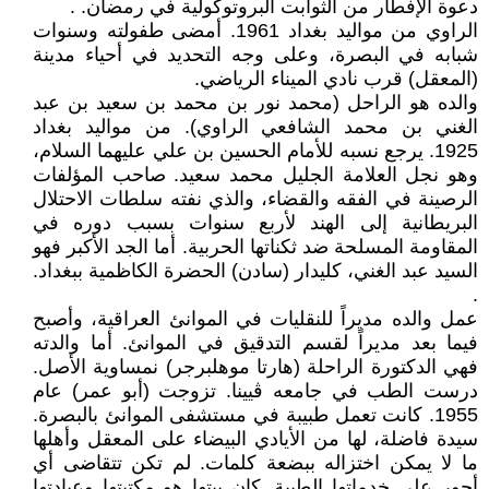
دعوة الإفطار من الثوابت البروتوكولية في رمضان. .
الراوي من مواليد بغداد 1961. أمضى طفولته وسنوات
شبابه في البصرة، وعلى وجه التحديد في أحياء مدينة
(المعقل) قرب نادي الميناء الرياضي.
والده هو الراحل (محمد نور بن محمد بن سعيد بن عبد
الغني بن محمد الشافعي الراوي). من مواليد بغداد
1925. يرجع نسبه للأمام الحسين بن علي عليهما السلام،
وهو نجل العلامة الجليل محمد سعيد. صاحب المؤلفات
الرصينة في الفقه والقضاء، والذي نفته سلطات الاحتلال
البريطانية إلى الهند لأربع سنوات بسبب دوره في
المقاومة المسلحة ضد ثكناتها الحربية. أما الجد الأكبر فهو
السيد عبد الغني، كليدار (سادن) الحضرة الكاظمية ببغداد.
.
عمل والده مديراً للنقليات في الموانئ العراقية، وأصبح
فيما بعد مديراً لقسم التدقيق في الموانئ. أما والدته
فهي الدكتورة الراحلة (هارتا موهلبرجر) نمساوية الأصل.
درست الطب في جامعه ڤيينا. تزوجت (أبو عمر) عام
1955. كانت تعمل طبيبة في مستشفى الموانئ بالبصرة.
سيدة فاضلة، لها من الأيادي البيضاء على المعقل وأهلها
ما لا يمكن اختزاله ببضعة كلمات. لم تكن تتقاضى أي
أجور على خدماتها الطبية. كان بيتها هو مكتبتها وعيادتها