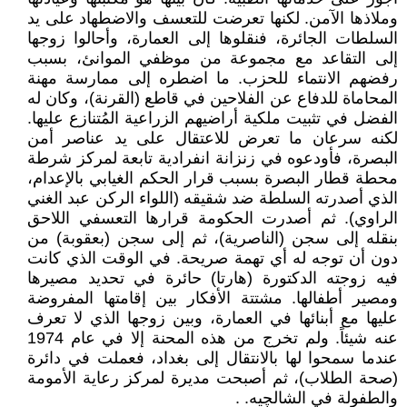
وملاذها الآمن. لكنها تعرضت للتعسف والاضطهاد على يد
السلطات الجائرة، فنقلوها إلى العمارة، وأحالوا زوجها
إلى التقاعد مع مجموعة من موظفي الموانئ، بسبب
رفضهم الانتماء للحزب. ما اضطره إلى ممارسة مهنة
المحاماة للدفاع عن الفلاحين في قاطع (القرنة)، وكان له
الفضل في تثبيت ملكية أراضيهم الزراعية المُتنازع عليها.
لكنه سرعان ما تعرض للاعتقال على يد عناصر أمن
البصرة، فأودعوه في زنزانة انفرادية تابعة لمركز شرطة
محطة قطار البصرة بسبب قرار الحكم الغيابي بالإعدام،
الذي أصدرته السلطة ضد شقيقه (اللواء الركن عبد الغني
الراوي). ثم أصدرت الحكومة قرارها التعسفي اللاحق
بنقله إلى سجن (الناصرية)، ثم إلى سجن (بعقوبة) من
دون أن توجه له أي تهمة صريحة. في الوقت الذي كانت
فيه زوجته الدكتورة (هارتا) حائرة في تحديد مصيرها
ومصير أطفالها. مشتتة الأفكار بين إقامتها المفروضة
عليها مع أبنائها في العمارة، وبين زوجها الذي لا تعرف
عنه شيئاً. ولم تخرج من هذه المحنة إلا في عام 1974
عندما سمحوا لها بالانتقال إلى بغداد، فعملت في دائرة
(صحة الطلاب)، ثم أصبحت مديرة لمركز رعاية الأمومة
والطفولة في الشالچيه. .