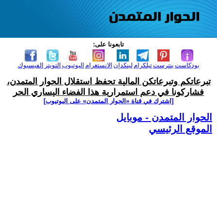
تابعونا على:
بودكاست
بنترست
تيلكرام
لينكدإن
الانستغرام
اليوتيوب
التويتر
الفيسبوك
تبرعاتكم وتبرعاتكن المالية تحفظ استقلال الحوار المتمدن،
فشاركونا في دعم استمرارية هذا الفضاء اليساري الحر
[اشترك في قناة ‫«الحوار المتمدن» على اليوتيوب]
الحوار المتمدن - موبايل
الموقع الرئيسي