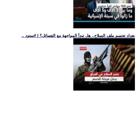
.. بغداد تحسم ملف السلاح.. هل تبدأ المواجهة مع الفصائل؟ | #ستود