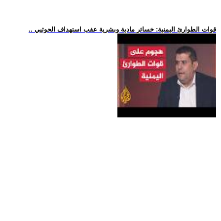
.. قوات الطوارئ اليمنية: خسائر مادية وبشرية عقب استهداف الحوثيي