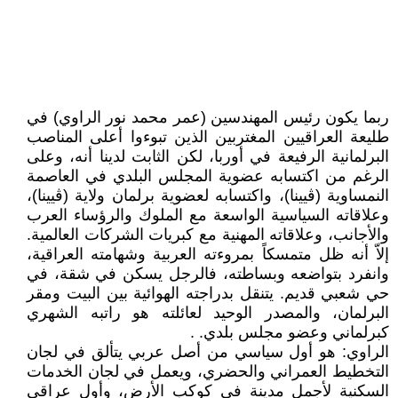
ربما يكون رئيس المهندسين (عمر محمد نور الراوي) في
طليعة العراقيين المغتربين الذين تبوءوا أعلى المناصب
البرلمانية الرفيعة في أوربا، لكن الثابت لدينا أنه، وعلى
الرغم من اكتسابه عضوية المجلس البلدي في العاصمة
النمساوية (ڤيينا)، واكتسابه لعضوية برلمان ولاية (ڤيينا)،
وعلاقاته السياسية الواسعة مع الملوك والرؤساء العرب
والأجانب، وعلاقاته المهنية مع كبريات الشركات العالمية.
إلاّ أنه ظل متمسكاً بمروءته العربية وشهامته العراقية،
وانفرد بتواضعه وبساطته، فالرجل يسكن في شقة، في
حي شعبي قديم. يتنقل بدراجته الهوائية بين البيت ومقر
البرلمان، والمصدر الوحيد لعائلته هو راتبه الشهري
كبرلماني وعضو مجلس بلدي. .
الراوي: هو أول سياسي من أصل عربي يتألق في لجان
التخطيط العمراني والحضري، ويعمل في لجان الخدمات
السكنية لأجمل مدينة في كوكب الأرض، وأول عراقي