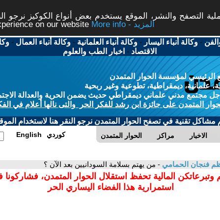
ة التصفح والنشر، الموقع يستخدم بعض أنواع الكوكيز نرجو النق
More info - المزيد
experience on our website
الفن
-
وكالة أنباء اليسار
-
وكالة أنباء العلمانية
-
وكالة أنباء العمال
-
وكا
الاقتصاد
-
اخبار الطب والعلوم
 الرئيسي لمؤسسة الحوار المتمدن
، علمانية، ديمقراطية، تطوعية وغير ربحية
ل مجتمع مدني علماني ديمقراطي حديث يضمن الحرية والعدالة الاجتم
حوار المتمدن على جائزة ابن رشد للفكر الحر والتى نالها أعلام في الفك
م مشاكل تقنية في تصفح الحوار المتمدن نرجو النقر هنا لاستخدام الموقع
كوردي
English
الاخبار
مراكز
الحوار المتمدن
م فنجان الحمامي
- من يهتم بسلامة السودانيين بعد الآن ؟
 وتبرعاتكن المالية تحفظ استقلال الحوار المتمدن، فشاركونا 
استمرارية هذا الفضاء اليساري الحر