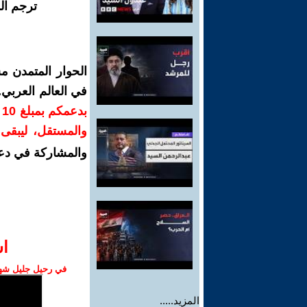
ترجم ال
الحوار المتمدن م
في العالم العربي
ب
والمستقل، ليبقى ص
والمشاركة في دع
ا‫
في رحيل جليل شهبا
المزيد.....