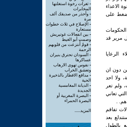
-
ثغرات رخوة استغلتها
ة الاعداء
المخابرات
يضغط على
-
وأحذر من صديقك ألف
مرة
-
الإصلاح في ثلاث خطوات
مستعارة
 الحكومات
-
بين انفعالات غوتيريش
ل مرير قد
وصمت أبو الغيط
-
قومٌ أُنتزعت من قلوبهم
الرحمة
ء الرعايا
-
السودان تحترق بنيران
عساكرها
-
نفوس تهوى الارهاب
من دون ان
وتعشق الخراب
-
مدافع الافطار بالذخيرة
 ولا احد
الحية
، ولم تعر
-
الديانة المغامسية
الجديدة
التي تعاني
-
البصرة المغربية أو
البصرة الحمراء
م. .
ات تفاقم
المزيد.....
تندلع بعد
ع بالطول