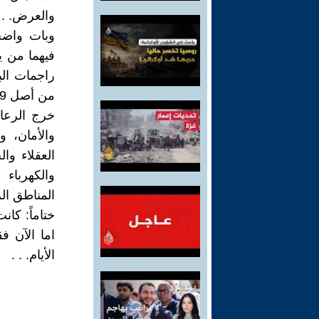
والعرض. .
وبات واضح
فيهما من ي
من أصل 79. بينما تعطلت المطارات والطرق العامة. .
خرج الرعاي
والأمان، 
العقلاء و
والكهرباء
المناطق الر
ختاماً: كان
اما الآن ف
الأيام. . .