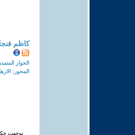
كاظم فنجا
الحوار المتمدن-العدد: 7592 - 23
المحور: الاره
توجهت حكوم