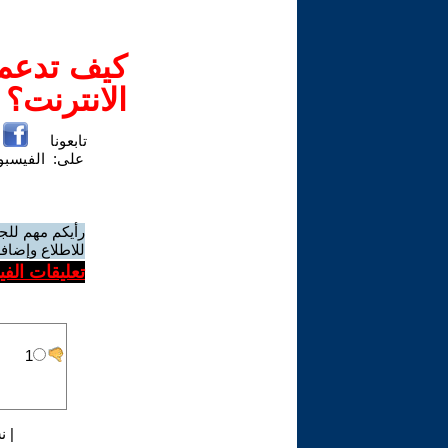
كيف تدعم-
الانترنت؟
تابعونا
على:
الفيسب
رأيكم مهم للج
للاطلاع وإضافة
تعليقات الف
|
ن