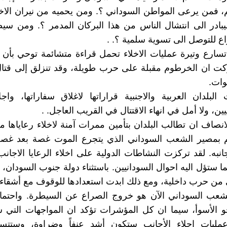
م، فمن يرعى المواطن السوداني ؟. ومن يحميه من نيران الاخو
بادر الى انتشال الناس من هذا البركان المدمر ؟. ومن س
ع للتوصل الى تسوية سلمية ؟. .
سارع وتيرة عمليات الاخلاء تحمل قراءة متشائمة توحي بأن
ركت ان الخرطوم مقبلة على حرب طويلة، وقد تنزلق إلى قتا
وات.
البلدان العربية والاجنبية قراراتها لاغلاق سفاراتها، واجلا
ين، ولا أمل في انهاء الاقتتال في القريب العاجل. .
نصاف ان تطالب البلدان بتأمين ممرات آمنة لاخلاء رعاياها 
لم بمصير الشعب السوداني الذي يتجرع الموت غصة بعد غصة،
نبه. لقد تركزت النشاطات الدولية على اخلاء الرعايا الاجانب
ما ستؤل اليه احوال السودانيين. باستثناء دولة جنوب السودان، 
من حرب داخلية، ومع ذلك ابدت استعدادها للوقوف مع أشقاءه
لشعب السوداني الآن هو خروج الصراع عن السيطرة. واحتمال
و الأسوأ، سيما ان كل المؤشرات تؤكد ان المواجهات التي س
مليات إجلاء الأجانب ستكون أشد عنفاً وضراوة، وستتس