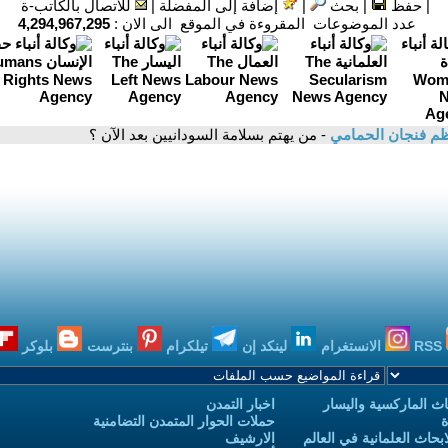
|
حفظ
|
بحث
|
إضافة إلى المفضلة
|
للاتصال بالكاتب-ة
عدد الموضوعات المقروءة في الموقع الى الان :
4,294,967,295
م فنجان الحمامي
- من يهتم بسلامة السودانيين بعد الآن ؟
RSS
الانستغرام
لينكد إن
تيلكرام
بنترست
بلوكر
ث الماركسية واليسار
اخبار التمدن
ة
حملات الحوار المتمدن التضامنية
حاث العلمانية في العالم
الارشيف