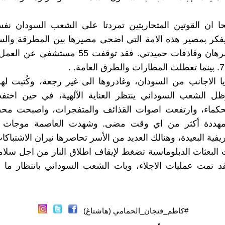
ا ان القوتين المتحاربتين تمردتا على الشعب السودان نف
فكر بمصير هذه الامة التي اضحى مصيرها بين المطرقة والس
راجمات البرهان وقاذفات حميدتي. فقد توقفت 55 مس
ا الاجانب من السودان، وغادروها الى غير رجعة، وكُتبت له
وظل الشعب السوداني ينتظر العناية الآلهية، في حين اخت
الحكماء، وارتفعت اصوات القذائف والمتفجرات، واصبحت محط
 مهددة أكثر من اي وقت مضى. وشهدت العاصمة موجات 
يفية البعيدة، وهنالك العديد من الأسر تحاصرها نيران الاشتباكات
ت البعثات الدبلوماسية تضغط لإيقاف اطلاق النار من اجل سلامة
قد تمت عمليات الاجلاء، وبات الشعب السوداني بانتظار ما 
#كاظم_فنجان_الحمامي (هاشتاغ)