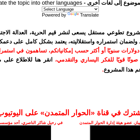
موضوع إلى لغات أخرى -
ate the topic into other languages
Powered by
Translate
شروع تطوعي مستقل يسعى لنشر قيم الحرية، العدالة الاجتم
. ولضمان استمراره واستقلاليته، يعتمد بشكل كامل على دعمك
دعمكم بمبلغ 10 دولارات سنويًا أو أكثر حسب إمكانياتكم، تساهمون في استم
وتًا قويًا للفكر اليساري والتقدمي
،
انقر هنا للاطلاع على 
م هذا المشروع
.
شترك في قناة «الحوار المتمدن» على اليوتيوب
ز، عضو هيئة إدارة الحوار المتمدن
في رحيل شاكر الناصري، أحد مؤسسي 