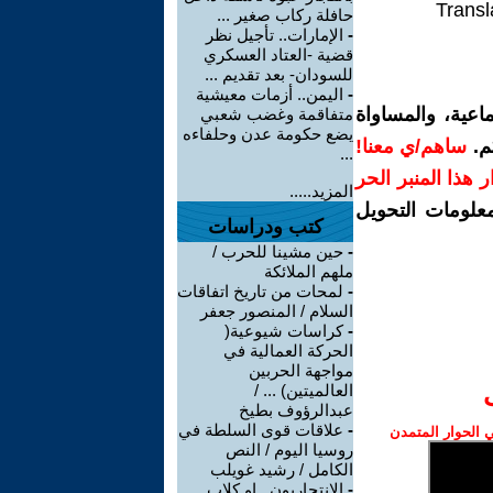
Transl
حافلة ركاب صغير ...
-
الإمارات.. تأجيل نظر
قضية -العتاد العسكري
للسودان- بعد تقديم ...
-
اليمن.. أزمات معيشية
اعية، والمساواة
متفاقمة وغضب شعبي
يضع حكومة عدن وحلفاءه
م.
ساهم/ي معنا!
...
رار هذا المنبر الحر
المزيد.....
معلومات التحويل
كتب ودراسات
-
حين مشينا للحرب /
ملهم الملائكة
-
لمحات من تاريخ اتفاقات
السلام / المنصور جعفر
-
كراسات شيوعية(
الحركة العمالية في
مواجهة الحربين
العالميتين) ... /
عبدالرؤوف بطيخ
-
علاقات قوى السلطة في
الحوار المتمدن
روسيا اليوم / النص
الكامل / رشيد غويلب
-
الانتحاريون ..او كلاب