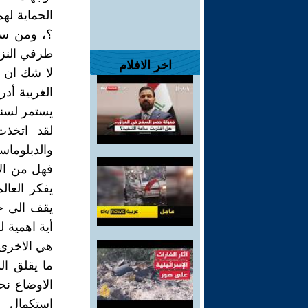
الحماية له
؟، ومن سي
طرفي النزا
اخر الافلام
لا شك ان ت
الغربية أد
يستمر لسن
لقد اتخذت 
والدبلوماسي
فهل من الا
يفكر العا
يقف الى جا
أية اهمية ل
هي الاخرى 
ما يقلق ا
الاوضاع نح
استكمال ع