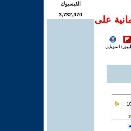
الفيسبوك
3,732,970
انية على
يبورد
الموبايل