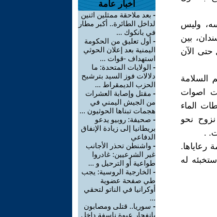
أخبار عامة
-
بعد ملاحقة ممثلين اثنين
سه، وليس
لداخل الطائرة.. أكبر مطار
في بانكوك ...
ندان، بين
-
أول تعليق من الحكومة
اليمنية بعد إعلان الحوثي
تشفى عن العمل حتى الآن
استهداف -قوات ...
-
الولايات المتحدة: ما
دلالات فوز السيد بترشيح
م السلامة
الحزب الديمقراط ...
فت اصوات
-
مقتل وإصابة العشرات
من الجيش اليمني في
ات الماء
هجمات تبناها الحوثيون ...
نزوح نحو
-
صحيفة: روبيو يدعو
بريطانيا إلى زيادة الإنفاق
. .
الدفاعي
 رعاياها.
-
واشنطن تحذر الأجانب
غير الشرعيين: غادروا
ستخبئه له
طواعية أو الترحيل و ...
-
الخارجية الروسية: يجب
طي صفحة عضوية
أوكرانيا في الناتو لتحقي
...
-
سوريا.. قتلى ومصابون
بانفجار عبوة ناسفة داخل