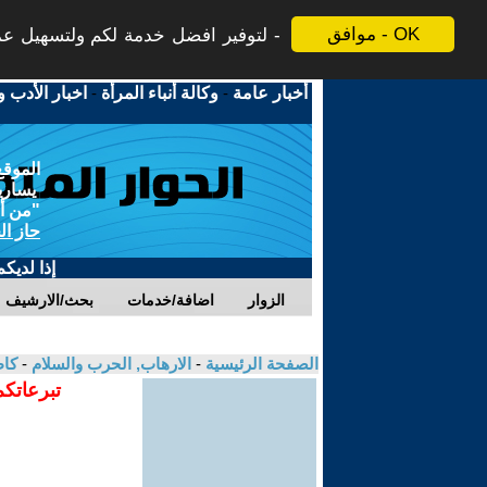
موافق - OK
لتوفير افضل خدمة لكم ولتسهيل عملي
أخبار عامة
-
وكالة أنباء المرأة
-
اخبار الأدب و
الموقع
يسارية
"من أج
حاز ال
إذا لديك
الزوار
اضافة/خدمات
بحث/الارشيف
الصفحة الرئيسية
-
الارهاب, الحرب والسلام
-
كاظ
تبرعاتكم