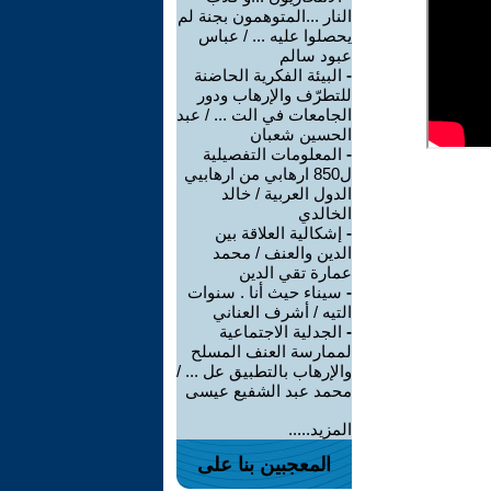
النار ...المتوهمون بجنة لم
يحصلوا عليه ... / عباس
عبود سالم
-
البيئة الفكرية الحاضنة
للتطرّف والإرهاب ودور
الجامعات في الت ... / عبد
الحسين شعبان
-
المعلومات التفصيلية
ل850 ارهابي من ارهابيي
الدول العربية / خالد
الخالدي
-
إشكالية العلاقة بين
الدين والعنف / محمد
عمارة تقي الدين
-
سيناء حيث أنا . سنوات
التيه / أشرف العناني
-
الجدلية الاجتماعية
لممارسة العنف المسلح
والإرهاب بالتطبيق عل ... /
محمد عبد الشفيع عيسى
المزيد.....
المعجبين بنا على