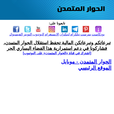
تابعونا على:
بودكاست
بنترست
تيلكرام
لينكدإن
الانستغرام
اليوتيوب
التويتر
الفيسبوك
تبرعاتكم وتبرعاتكن المالية تحفظ استقلال الحوار المتمدن،
فشاركونا في دعم استمرارية هذا الفضاء اليساري الحر
[اشترك في قناة ‫«الحوار المتمدن» على اليوتيوب]
الحوار المتمدن - موبايل
الموقع الرئيسي