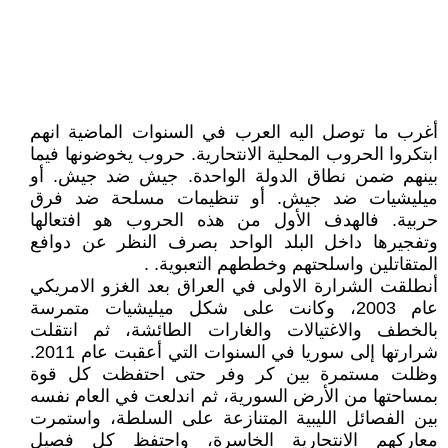
أغرب ما توصل اليه العرب في السنوات الماضية انهم
ابتكروا الحروب المحلية الانتحارية. حروب يخوضونها فيما
بينهم ضمن نطاق الدولة الواحدة. جيش ضد جيش. أو
ميليشيات ضد جيش. أو تنظيمات مسلحة ضد فرق
حربية. فالهدف الأول من هذه الحروب هو افتعالها
وتفجيرها داخل البلد الواحد بصرف النظر عن دوافع
المتقاتلين واسلحتهم وخططهم التعبوية. .
أنطلقت الشرارة الاولى في العراق بعد الغزو الامريكي
عام 2003، وكانت على شكل ميليشيات متمرسة
بالخطف والاغتيالات والغارات الطائشة، ثم انتقلت
شرارتها إلى سوريا في السنوات التي أعقبت عام 2011.
وظلت مستمرة بين كر وفر حتى احتفظت كل قوة
بمساحتها من الأرض السورية، ثم اندلعت في العام نفسه
بين الفصائل الليبية المتنازعة على السلطة، واستمرت
معاركهم الانتحارية الخاسرة، واحتفظ كل فصيل