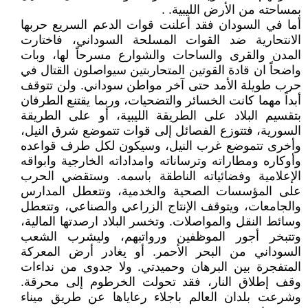
بمساحته من الأرض الليبية. .
أما في السودان فقد أعلنت قوات الدعم السريع حربها
الانتحارية ضد القوات المسلحة السوداني، فاختارت
المدن والقرى والساحات والشوارع مسرحاً لها، وبات
واضحاً ان قادة القوتين المتحاربتين سيواصلون القتال في
حرب طويلة الأمد حتى آخر مواطن سوداني. ولن تتوقف
أبداً مهما كانت الخسائر والتضحيات، وربما يقتنع الطرفان
بتقسيم البلاد على الطريقة الليبية، أو على الطريقة
السورية، فتتوزع الفصائل إلى قوات تتموضع شرق النيل،
وأخرى تتموضع غرب النيل، وسيكون لكل طرف قواعده
وأوكاره ومطاراته وترساناته وامداداته الخارجية وابواقه
الإعلامية وفضائياته الناطقة باسمه. وستقضي الحرب
على المؤسسات الصحية والخدمية، وتتعطل المدارس
والجامعات، ويتوقف الإنتاج الزراعي والصناعي، وتتعطل
وسائط النقل والمواصلات. وتخسر البلاد ارصدتها المالية،
وتتبخر أجور الموظفين ورواتبهم، وليشرب الشعب
السوداني من البحر الأحمر. أو يغادر أرض المعركة
المتفجرة بين البرهان وحميدتي. ولا جدوى من نداءات
وقف إطلاق النار، فقد تحولت الخرطوم إلى محرقة.
وشرعت بلدان العالم باجلاء رعاياها عن طريق ميناء