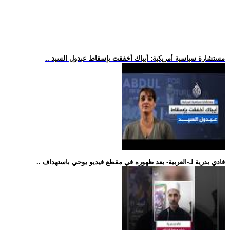
.. مستشارة سياسية أمريكية: أيباك أخفقت بإسقاط عبدول السيد
.. فادي بدرية لـ-العربية- بعد ظهوره في مقطع فيديو يوحي باستهداف