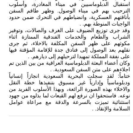
استقبال الدبلوماسيين في ميناء المغادرة، وأسلوب
الترحيب بهم في ميناء الوصول. وظهر طاقم السفن
بأناقتهم العسكرية، وانضباطهم في التحرك ضمن حدود
الواجبات المنوطة بهم. .
وقد جرى توزيع الضيوف على الغرف والصالات، وتوفير
الشراب والطعام والخدمات الفندقية الممتازة اثناء
مكوثهم على ظهر السفن المكلفة بالاخلاء، ثم جرى
نقلهم بعد الوصول إلى فنادق جدة للإقامة المؤقتة فيها
على نفقة المملكة تمهيدا لترحيلهم إلى ديارهم. .
وكان أعضاء البعثة الدبلوماسية العراقية من بين الذين تم
اجلاءهم على متن السفن السعودية. .
ختاماً: لقد سجلت البحرية السعودية انجازاً إنسانياً
ودبلوماسياً وإدارياً غير مسبوق بتنفيذها خطة النقل
والاخلاء بهذه الصورة الرائعة، وبهذا الأسلوب الفريد من
نوعه. فاستحقوا ان نرفع لهم القبعات لما بذلوه من جهود
استثنائية تميزت بالسرعة والدقة مع مراعاة عوامل
السلامة والإنقاذ. .