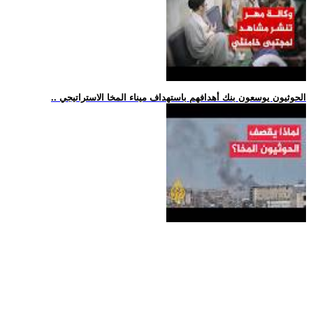
.. الحوثيون يوسعون بنك أهدافهم باستهداف ميناء المخا الاستراتيجي