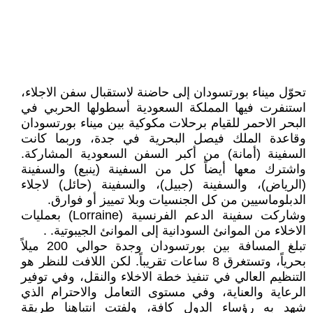
تحوّل ميناء بورتسودان إلى حاضنة لاستقبال سفن الاجلاء،
استنفرت فيها المملكة السعودية أسطولها الحربي في
البحر الاحمر للقيام برحلات مكوكية بين ميناء بورتسودان
وقاعدة الملك فيصل البحرية في جدة، وربما كانت
السفينة (أمانة) من أكبر السفن السعودية المشاركة.
واشترك معها أيضاً كل من السفينة (ينبع) والسفينة
(الرياض)، والسفينة (جبيل)، والسفينة (حائل) لاجلاء
الدبلوماسيين من كل الجنسيات وبلا تمييز أو فوارق.
وشاركت سفينة الدعم الفرنسية (Lorraine) بعمليات
الاخلاء من الموانئ السودانية إلى الموانئ الجيبوتية. .
تبلغ المسافة بين بورتسودان وجدة حوالي 200 ميلاً
بحرياً، وتستغرق 8 ساعات تقريباً. لكن اللافت للنظر هو
التنظيم العالي في تنفيذ خطة الاخلاء والنقل، وفي توفير
الرعاية والعناية، وفي مستوى التعامل والاحترام الذي
شهد به رؤساء الدول كافة، ولفتت انتباهنا طريقة