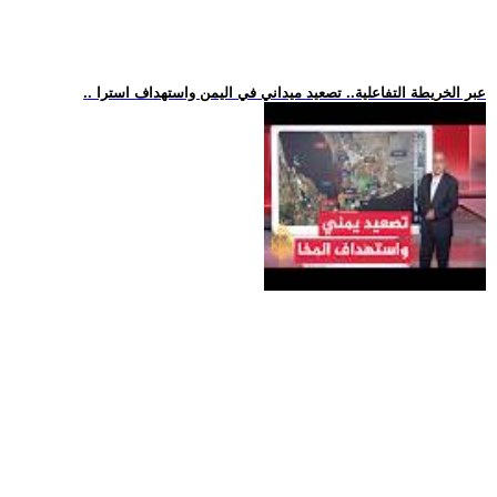
.. عبر الخريطة التفاعلية.. تصعيد ميداني في اليمن واستهداف استرا