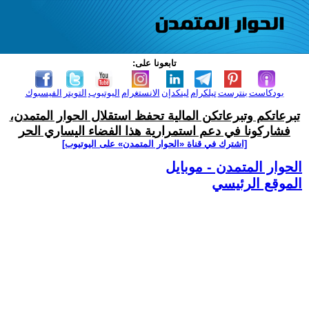
تابعونا على:
بودكاست
بنترست
تيلكرام
لينكدإن
الانستغرام
اليوتيوب
التويتر
الفيسبوك
تبرعاتكم وتبرعاتكن المالية تحفظ استقلال الحوار المتمدن،
فشاركونا في دعم استمرارية هذا الفضاء اليساري الحر
[اشترك في قناة ‫«الحوار المتمدن» على اليوتيوب]
الحوار المتمدن - موبايل
الموقع الرئيسي