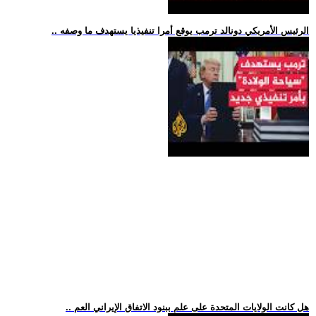
.. الرئيس الأمريكي دونالد ترمب يوقع أمرا تنفيذيا يستهدف ما وصفه
.. هل كانت الولايات المتحدة على علم ببنود الاتفاق الإيراني العم