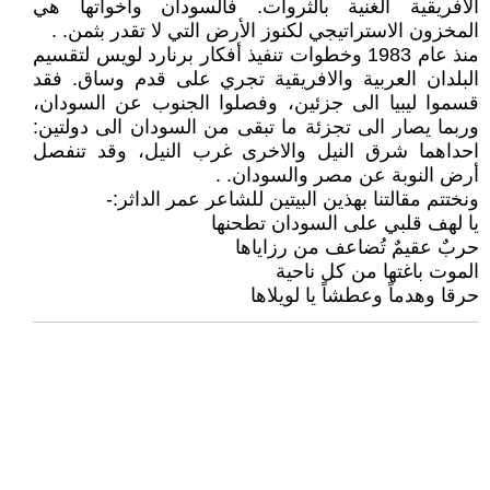
الافريقية الغنية بالثروات. فالسودان واخواتها هي
المخزون الاستراتيجي لكنوز الأرض التي لا تقدر بثمن. .
منذ عام 1983 وخطوات تنفيذ أفكار برنارد لويس لتقسيم
البلدان العربية والافريقية تجري على قدم وساق. فقد
قسموا ليبيا الى جزئين، وفصلوا الجنوب عن السودان،
وربما يصار الى تجزئة ما تبقى من السودان الى دولتين:
احداهما شرق النيل والاخرى غرب النيل، وقد تنفصل
أرض النوبة عن مصر والسودان. .
ونختتم مقالتنا بهذين البيتين للشاعر عمر الداثر:-
يا لهف قلبي على السودان تطحنها
حربٌ عقيمٌ تُضاعف من رزاياها
الموت باغتها من كل ناحية
حرقا وهدماً وعطشاً يا لويلاها