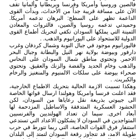
فالصين وروسيا وأمريكا وفرنسا وبريطانيا وألمانيا تقف
الآن على مسافة قريبة جداً من الأحداث، وبدأت القوى
الداعمة تظهر على السطح: البرهان تدعمه أمريكا.
وحميدتي تدعمه روسيا والصين، فالثروات والمعادن
الثمينة التي يملكها السودان تكفي لتحريك أطماع القوى
الدولية للاستحواذ على اليورانيوم والذهب. .
فاليورانيوم موجود في جبال النوبة وشمال كردفان وغرب
دارفور وبيوضة بولاية نهر النيل والبطانة وجبال البحر
الاحمر. وتحتوي مناطق شمال السودان على النحاس
والذهب وخام الحديد والفضة والزنك والعقيق. وتحتوي
صحراء بيوضة على سلكات الالمنيوم والمنغنيز والرخام
والكبريت. .
وهكذا تسببت الازمة الحالية بتحريك الاطماع الخارجية،
فقد اعلنت فرنسا وامريكا وهولندا ارسال قواتها الخاصة
الى جيبوتي بذريعة نقل رعاياها من السودان، لكن
الحشود العسكرية المتدفقة والاساطيل المزدحمة لها
أبعاد اخرى. سيما ان تعداد الهولنديين والفرنسيين
المتواجدين في السودان لا يشكلون الاعداد التي تستدعي
استنفار فرق القوات الخاصة، التي ربما تتورط في حرب
طويلة الامد، قد تتجاوز رقعة السودان لتمتد إلى البلدان