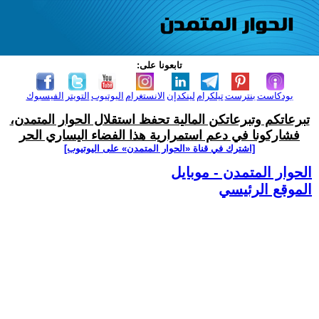
تابعونا على:
بودكاست
بنترست
تيلكرام
لينكدإن
الانستغرام
اليوتيوب
التويتر
الفيسبوك
تبرعاتكم وتبرعاتكن المالية تحفظ استقلال الحوار المتمدن،
فشاركونا في دعم استمرارية هذا الفضاء اليساري الحر
[اشترك في قناة ‫«الحوار المتمدن» على اليوتيوب]
الحوار المتمدن - موبايل
الموقع الرئيسي