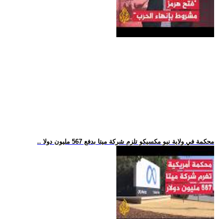
.. محكمة في ولاية نيو مكسيكو تلزم شركة ميتا بدفع 567 مليون دولا