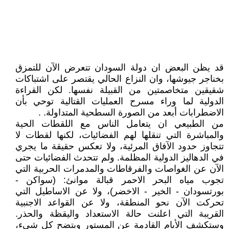
قد يظن البعض ان دولة السودان تتعرض الآن للتمزق
بخناجر جيوشها، وان النزاع الحالي يقتصر على اشتباكات
شقيقين متخاصمتين من القبيلة نفسها. لكن القراءة
الدولية لما وراء مسرح العمليات القتالية توحي بأن
الاضطرابات أبعد من الصورة السطحية المتداولة. .
من الطبيعي ان يتعامل الناس مع اللقطات الحية
والمباشرة التي تنقلها لهم الفضائيات، لكنها لقطات لا
تتجاوز حدود الآفاق المرئية، ولا تعكس حقيقة ما يجري
في الدهاليز الدولية المظلمة. ولم تتحدث الفضائيات حتى
الآن عن الغواصات والفرقاطات والمدمرات الحربية التي
تجوب مياه البحر الاحمر قبالة موانئ: (سواكن -
بورتسودان - الخير - الاخضر)، ولا عن الاساطيل التي
تحركت الآن نحو المنطقة، ولا عن القواعد الاجنبية
القريبة التي اعلنت حالة الاستعداد واليقظة والحذر.
وستكشف الأيام القادمة عن المستور ويتضح كل شيء،