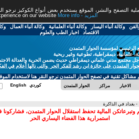
ة التصفح والنشر، الموقع يستخدم بعض أنواع الكوكيز نرجو النق
More info - المزيد
experience on our website
الفن
-
وكالة أنباء اليسار
-
وكالة أنباء العلمانية
-
وكالة أنباء العمال
-
وكا
الاقتصاد
-
اخبار الطب والعلوم
 الرئيسي لمؤسسة الحوار المتمدن
، علمانية، ديمقراطية، تطوعية وغير ربحية
ل مجتمع مدني علماني ديمقراطي حديث يضمن الحرية والعدالة الاجتم
حوار المتمدن على جائزة ابن رشد للفكر الحر والتى نالها أعلام في الفك
م مشاكل تقنية في تصفح الحوار المتمدن نرجو النقر هنا لاستخدام الموقع
كوردي
English
الاخبار
مراكز
الحوار المتمدن
- بغداد في الذاكرة
 وتبرعاتكن المالية تحفظ استقلال الحوار المتمدن، فشاركونا 
استمرارية هذا الفضاء اليساري الحر