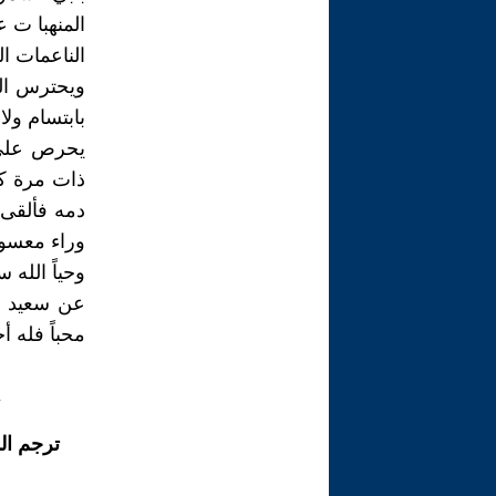
المنهبا ت عق
الناعمات ال
ويحترس الف
بابتسام ولا
يحرص على أ
ذات مرة ك
دمه فألقى
وراء معسو
وحياً الله 
عن سعيد ع
محباً فله أ
ترجم ال