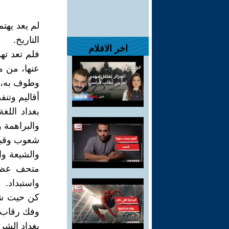
لم يعد يهتم
التاريخ.
اخر الافلام
فلم تعد ته
عنها، من 
وطوف به، من
أقاليم وتنف
بغداد اللغ
والبراهمة و
شعوب وقبائل
والشيعة وال
متحف عظيم
واستبداد.
كن حيت شئ
وفك رقاب 
بغداد الشر