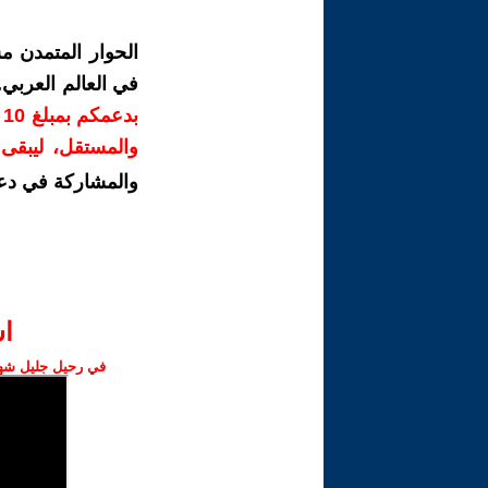
الحوار المتمدن م
في العالم العربي
ب
والمستقل، ليبقى ص
والمشاركة في دع
ا‫
في رحيل جليل شهبا