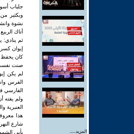
جلباب أسود 
وبكثير من
نشوة وانشر
أتاك الربيع
ثم ينادي: ي
إيوان كسر
كان يحفظ لل
صنت نفسي 
لم يكن إيو
الفرس وان
الفارسي فق
ولم يفته أ
العنبرية و
هذا معروف 
شارع النهر 
المزيد.....
بأبي الشمو