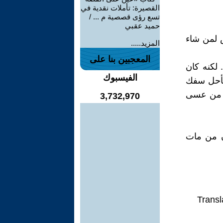
القصيرة: تأملات نقدية في
تسع رؤى قصصية م ... /
حميد عقبي
 لمن شاء
المزيد.....
المعجبين بنا على
 لكنه كان
الفيسبوك
فأحل سفك
ه من عسى
3,732,970
ن من مات
Transl