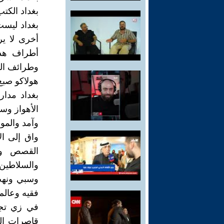
بغداد الكتب
بغداد ليست 
أخرى لا ي
أطراف هذا
وطرائف ال
هولاكو صبغ 
بغداد مدار
الأهواز وس
وآمد والم
واق إلى ال
القصص ونو
والسلاطين،
وسبي ونهب
فقيه وعال
في زي تجا
قاصرات ال