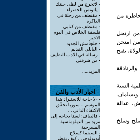
-
لاتخرج من لظى جنتك
-
ياتونس الخضراء
 بخاطره من
-
مقتطف من رحلة في
الذاكرة
-
مقتطف من كتابي
فلسفة الخلاص في اليوم
ومن ارتحل
الاخير
من امتحن
-
جلجامش الجديد
-
البابلي القديم
لاة، تفتح
-
رسالة في الادب النظيف
-
من شرفتي
والزنادقة
المزيد.....
مية السنة
اخبار الأدب والفن
ن ويسلمان.
-
-لا حاجة للاستيراد هذا
ش. عدالة
الموسم-.. سوريا تحقّق
الاكتفاء الذاتي ...
-
قاليباف: لسنا بحاجة إلى
سلح وسلخ
مزيد من الدبلوماسية
المسرحية
-
السينما كسلاح
أيديولوجي.. كيف يؤطر