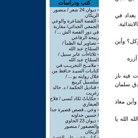
كتب ودراسات
-
ديوان 24 شعر / منصور
بغداد في
الريكان
-
القصة الشاعرة والوعي
بتدائية.
الجمعي الحداثي/ مقاربة
في دور القصة الش ... /
ربيحة الرفاعي
وكل؟ وأين
-
تصاوير لية الظمأ /
السمّاح عبد الله
-
ثلاثاءات عابر سبيل /
أزره
السمّاح عبد الله
-
ملامــح التجريــب في
كتابـات السيـد حـافظ من
ت فيه نار
خلال روايته يو ... /
سلسبيل كريبع
دق سلمان
-
قناديل الحكمة / د. خالد
زغريت
-
حكاياتْ تَكاد تُنسى / فلاح
وأين معاذ
العيفاري
-
وعي ـ قصص قصيرة جدا
/ حسين جداونه
ه الله يا
-
ديوان 23 الحاوي
والعصفور / منصور
الريكان
-
كتاب «عين على القصة