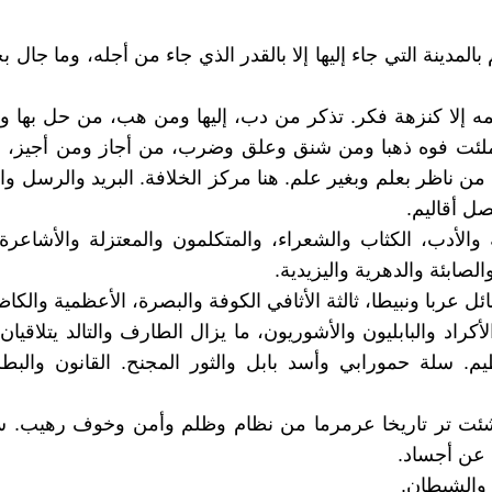
 بالمدينة التي جاء إليها إلا بالقدر الذي جاء من أجله، وما جال
مه إلا كنزهة فكر. تذكر من دب، إليها ومن هب، من حل بها 
ملئت فوه ذهبا ومن شنق وعلق وضرب، من أجاز ومن أجيز، 
 ناظر بعلم وبغير علم. هنا مركز الخلافة. البريد والرسل والو
صل أقاليم.
ة والأدب، الكثاب والشعراء، والمتكلمون والمعتزلة والأشاعرة 
الصابئة والدهرية واليزيدية.
 عربا ونبيطا، ثالثة الأثافي الكوفة والبصرة، الأعظمية والكاظ
أكراد والبابليون والأشوريون، ما يزال الطارف والتالد يتلاقيا
. سلة حمورابي وأسد بابل والثور المجنح. القانون والبط
ت تر تاريخا عرمرما من نظام وظلم وأمن وخوف رهيب. 
عن أجساد.
 والشيطان.