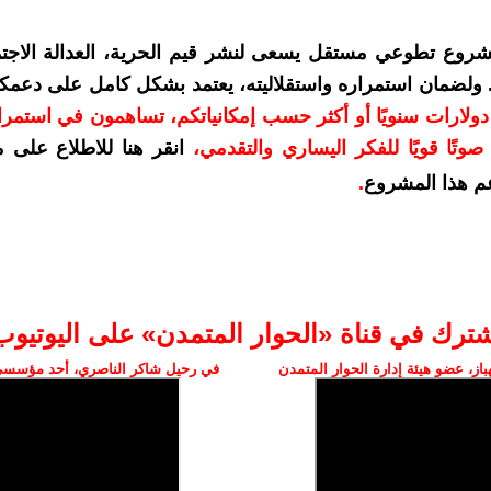
شروع تطوعي مستقل يسعى لنشر قيم الحرية، العدالة الاجتم
. ولضمان استمراره واستقلاليته، يعتمد بشكل كامل على دعمك
دعمكم بمبلغ 10 دولارات سنويًا أو أكثر حسب إمكانياتكم، تساهمون في استم
وتًا قويًا للفكر اليساري والتقدمي
،
انقر هنا للاطلاع على 
م هذا المشروع
.
شترك في قناة «الحوار المتمدن» على اليوتيوب
ز، عضو هيئة إدارة الحوار المتمدن
في رحيل شاكر الناصري، أحد مؤسسي 