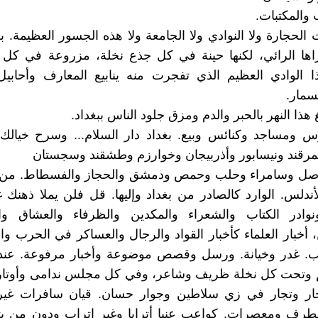
 والمكتبات.
الحجارة ولا النوادي ولا الجامعة ولا هذه الجسور العظيمة. بغ
راها الرائي، لكنها حينة في كل جذع نخلة، مزروعة في كل 
 الوادي العظيم الذي تفجرت منه ينابيع المعارف وأحابيل
سمار.
هذا النهر بالحبر والدم ومزق جلود الناس ببغداد.
س ومساجد وكنائس وبيع. بغداد دار السلام... وسرح خيالك 
مرقند ونيسابور وأذربيجان وخوارزم وطشقند وسجستان
وصل وسامراء وحلب وحمص ودمشق والحجاز والفسطاط. من بل
أندلس. الوارد كالصادر من بغداد وإليها. قل فلن يملا ذهنك
ادر الكتاب والشعراء والمكدين والظرفاء والعشاق و
 أخبار العلماء كأخبار القواد والرجال والعساكر في الحرب وا
. غدر وخيانة. ورسل وقصص موضوعة وأخبار مرفوعة. عند
م وتحت كل نخلة ظريف وشاعر، وفي كل مجلس ندامى وأوتار
ر وتجار في زي سلاطين وجوار حسان. قيان سافرات غي
طرف ومعصرات. كواعب عنبا أترابا وغير اتراب ودون من ي