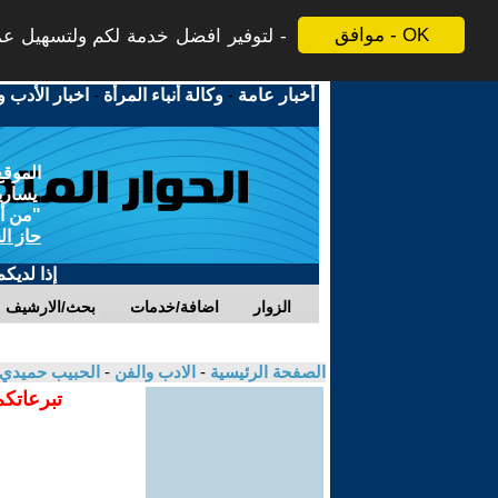
موافق - OK
لتوفير افضل خدمة لكم ولتسهيل عملي
أخبار عامة
-
وكالة أنباء المرأة
-
اخبار الأدب و
الموقع
يسارية
"من أج
حاز ال
إذا لديك
الزوار
اضافة/خدمات
بحث/الارشيف
الصفحة الرئيسية
-
الادب والفن
-
الحبيب حميدي
تبرعاتكم