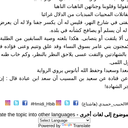
ولنا وقلوبنا وجناتهن الناهبات الناهبا
قاتلات المحييات المبديات من الدلال غرائبا
تى في شارع النهر، فليس له أن يكسر جفنا ولا له أن يعرض
 له أن يسلم أو يصافح كشأنه في بلده.
لا يلتفت أو يتصابى. هكذا بلغته وصية السابقين من الطلبة.
مجنون بني عامر بسوق النساء وقد علق وتتيم وعنى فؤاده 
 بالشهادتين والتفت عسى يلاحق النظر بالنظر، وكم خاب ظن
ل اللمى.
سعدا وسعيدا وحفظ الله أبانوس يروي الرواية
ن قتادة عن سعيد بن المسيب أن سعد ابن عبادة قال : إ
جر الشهادة!
#الحبيب_حميدي (هاشتاغ)
Hmidi_Hbib#
موضوع إلى لغات أخرى -
ate the topic into other languages
Powered by
Translate