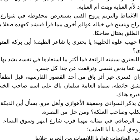
لأم العباية وبنت أم العباية.
 الاغتباط والترنم يروح الفتى يستعرض محفوظه في شوارع 
اح وينسج في خياله عوالم أخرى مما قرأ فينشد كعهده طفلا بالا
 الطلق يختال ضاحكا.
ا حبيب علوة الحلبية! يا بحتري يا شاعر الطيف! أين بركة المت
ى؟
بحتري سينيته الرائعة فما أكثر ما استعادها في نفسه يشد بها 
عما يدس نفسي وترقعت عن جدا كل جبس.
ان كسرى غير أثر باق من أحد القصور الفارسية، قيل انطفأ
شق حائطه، سماه العامة سلمان باك على اسم صاحب الخن
بره هناك.
ن يذكر السوادي وسفينة الأهوازي وأهل مرو. يسأل أين الديكة 
الكلب وصاحب العلكة؟ ومن حل من البصرة.
الرصافي في تمثاله مهيبا قرب شارع النهر وسوق النساء. الل
وحق أبيك يا أبا الطيب؛
س الجانحات غواربا اللابسات من الحرير جلاببا