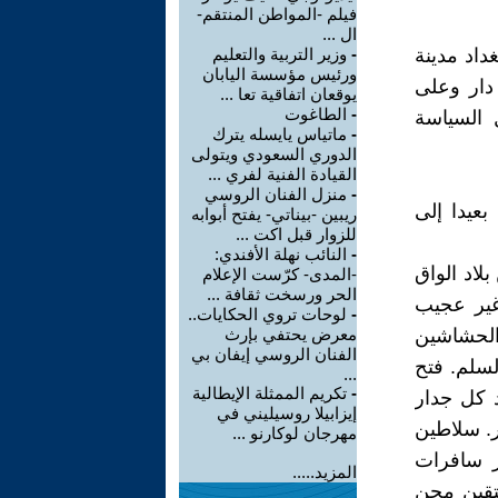
فيلم -المواطن المنتقم-
ال ...
داد مدينة
-
وزير التربية والتعليم
ورئيس مؤسسة اليابان
دار وعلى
يوقعان اتفاقية تعا ...
-
الطاغوت
 السياسة
-
ماتياس يايسله يترك
الدوري السعودي ويتولى
القيادة الفنية لفري ...
-
منزل الفنان الروسي
بعيدا إلى
ريبين -بيناتي- يفتح أبوابه
للزوار قبل اكت ...
-
النائب نهلة الأفندي:
اد الواق
-المدى- كرّست الإعلام
الحر ورسخت ثقافة ...
 غير عجيب
-
لوحات تروي الحكايات..
الحشاشين
معرض يحتفي بإرث
الفنان الروسي إيفان بي
لسلم. فتح
...
-
تكريم الممثلة الإيطالية
 كل جدار
إيزابيلا روسيليني في
. سلاطين
مهرجان لوكارنو ...
ر سافرات
المزيد.....
تقين مجن