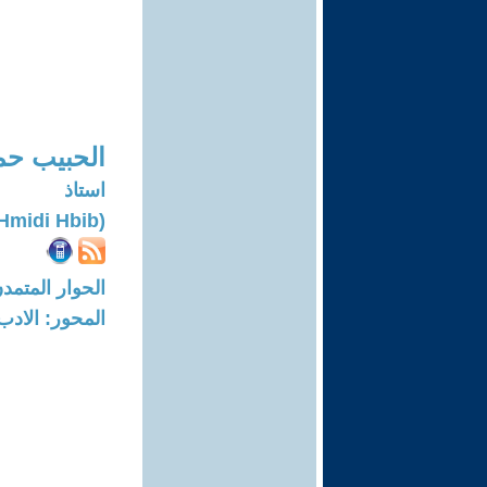
الحبيب حم
استاذ
(Hmidi Hbib)
الحوار المتمدن-العدد: 7578 - 23
المحور: الادب