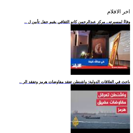
اخر الافلام
.. وفاءً لمسيرته.. مركز عبدالرحمن كانو الثقافي يقيم حفل تأبين ل
.. باحث في العلاقات الدولية: واشنطن تعقد مفاوضات هرمز وتفقد الر