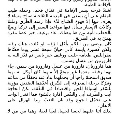
بالإقامة الطّيبة.
اشتدّ فرحه بيسر الإقامة في فندق فخم، وحمله طيب
المقام على أن يسعى في المدينة الصّاخبة صباح مساء لا
يعرف فيها إلاّ قهوة الصّباح لذّة فإذا رمته الطّرق وملتهّ
وكالات الأسفار يسأل فيها مواعيد السفر إلى تركيا وضجّ
بالخطب تأتيه من هنا وهناك، عاد برغيف خبز عصا مفرد
يهشّ به في الطّريق.
كان يرضى من اللحّم بأكل الرّقبة لو كانت هناك رقبة
ولكن كسيرة يابسة كأبي حيانّ سبعة عشر يوما قضّاها
بطرابلس. طعامه حليب ورغيف خبز يابس ثم قدّر الله له
قارورتين من عسل وسمن.
هما قارورتان، قارورة من عسل وقارورة من سمن، جاء
بهما رفيقه معدما غير ممتعّ إلاّ منهما كان أوكل له بهما
صديق استحثهّ راجيا أن يحملهما بدلا عنه تخففّا من متاعه
وتبرّكا برحلة المعرفة إلى الشّرق أعدّهما الصّديق مؤونة
للسّفر استباقا للخير واقتصادا في النفّقة، لكنّ الحاجة
أبت والظّرف أبى والنفّس أمّارة بالسّوء فما اقتدر الواحد
على تحمّل الجوع وقد بان التعبّ وبدا الهزال على
الأبدان.
لذلك أتيا عليهما لحسا لحسا، لعقا لعقا، وهما بين من لا