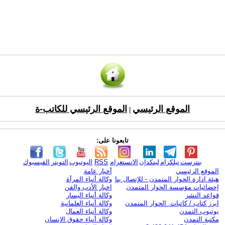
الموقع الرئيسي
الموقع الرئيسي للكاتب-ة
|
تابعونا على:
بنترست
تيلكرام
لينكدإن
الانستغرام
RSS
اليوتيوب
التويتر
الفيسبوك
الموقع الرئيسي
أخبار عامة
هيئة ادارة الحوار المتمدن - للإتصال بنا
وكالة أنباء المرأة
إحصائيات مؤسسة الحوار المتمدن
اخبار الأدب والفن
قواعد النشر
وكالة أنباء اليسار
ابرز كتاب / كاتبات الحوار المتمدن
وكالة أنباء العلمانية
يوتيوب التمدن
وكالة أنباء العمال
مكتبة التمدن
وكالة أنباء حقوق الإنسان