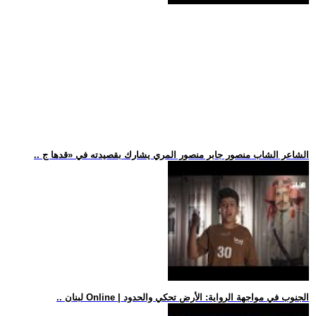
.. الشاعر الشاب منصور جابر منصور المري يشارك بقصيدته في «قدها ج
.. لبنان Online | الجنوب في مواجهة الرواية: الأرض تحكي والحدود