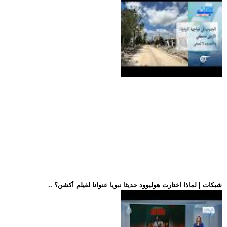
.. شبكات | لماذا اختارت هوليوود حديثا نبويا عنوانا لفيلم أكشن؟