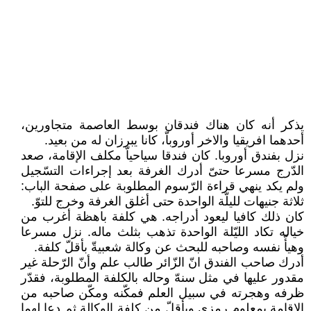
يذكر أنه كان هناك فندقان بوسط العاصمة متجاورين،
أحدهما افريقيا والاخر أوروباّ، كانا يبرزان له من بعيد.
نزل بفندق أوروبا. كان فندقا سياحياّ مكلف الإقامة، صعد
الدّرج مسرعا حتىّ أدرك الغرفة بعد إجراءات التسّجيل
ولم يكد ينهي قراءة الرّسوم المطلوبة على صفحة الباب:
ثلاثة جنيهات لليلّة الواحدة حتى أغلق الغرفة وخرج للتوّ.
كان ذلك كافيا ليعود أدراجه. هي كلفة باهظة أغرب من
خياله تكاد الليّلة الواحدة تذهب بثلث ماله. نزل مسرعا
وهيأّ نفسه وصاحبه للبحث عن وكالة شعبيةّ بأقلّ كلفة.
أدرك صاحب الفندق انّ الزّائر طالب علم وأنّ الرّحلة غير
مقدور عليها في مثل سنهّ وحاله بالكلفة المطلوبة، فقدّر
ظرفه وهجرته في سبيل العلم فمكّنه ومكّن صاحبه من
الإقامة بمعلوم رمزي وبأقلّ من كلفة الوكالة ثم دعا لهما