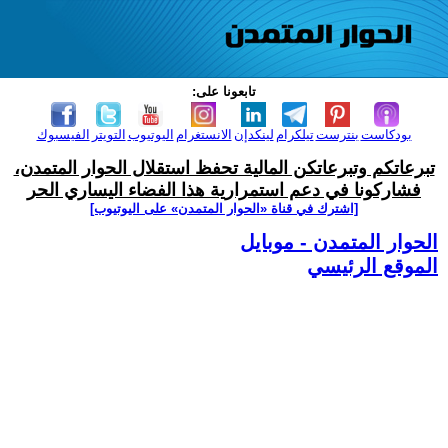
تابعونا على:
بودكاست
بنترست
تيلكرام
لينكدإن
الانستغرام
اليوتيوب
التويتر
الفيسبوك
تبرعاتكم وتبرعاتكن المالية تحفظ استقلال الحوار المتمدن،
فشاركونا في دعم استمرارية هذا الفضاء اليساري الحر
[اشترك في قناة ‫«الحوار المتمدن» على اليوتيوب]
الحوار المتمدن - موبايل
الموقع الرئيسي