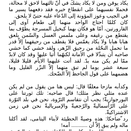
يكاد يوقن ومن لا يكاد يشكّ في أنّ ثالثهما لاحق لا محالة،
فحملا نفسيهما على انقطاع خبره فقد دفعهما يسير ما
في الجيب وعوز المؤونة إلى الدّعاء عليه حتىّ لا يلحق.
كان كلمّا احتاج الواحد منهما إلى طعام آوى إلى
القارورتين، أمّا هو فكان بهما كبخيل المسرجة يطوّف بما
يقتطع من رغيفه وعلى ملمس العسل والسّمن يلعق
هبابا هبابا ولا يكاد يغمّس فلا يقطف من رحيقهما إلاّ قدر
ما تحمل النحّلة من رحيق الزّهر، ولقد خشي كما خشي
صاحبه أن يتبذّلا في الأمانة لكنهّما أتيا عليها وقد كان لابدّ
ممّا لم يكن منه بدّ. لقد أتت عليهما الاياّم قليلا قليلا،
سبعة عشر يوما لم تبق منهما إلاّ النزّر القليل وما
هضمهما على قول الجاحظ إلاّ الضّحك.
وكدأبه مازحا معلقّا قال: ليس هنا من يقول من لم يكن
عنده مثلي نظر مثلك! قال صاحبه: تلك ثورتنا على
البورجوازيةّ! يجب أن نتقاسم الثرّوة، نحن في بلد الثوّرة
على الرّأسماليةّ والرّجعيةّ والإمبرياليةّ نحن في زمن
الاشتراكيةّ.
رد ّضاحكا: هذه وصيةّ الحطيئة لأبناء اليتامى، لقد أكلنا
ماله ولم يبق إلاّ أن ........... أمه!