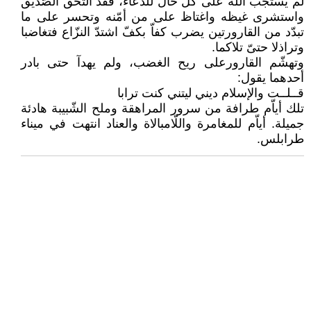
لم يستجب الله على كل حال للدّعاء، فقد التحق الصّديق
واستشرى غيظه واغتاظ على من أمّنه وتحسر على ما
تبدّد من القارورتين يضرب كفاّ بكفّ اشتدّ النزّاع فتغاضبا
وتراذلا حتىّ تلاكما.
وتهشّم القارورعلى ريح الغضب، ولم يهدآ حتى بادر
أحدهما يقول:
قــلــت والإسلام ديني ليتني كنت ترابا
تلك أياّم طرافة من سرور المراهقة وملح الشّبيبة هادئة
جميلة. أياّم للمغامرة واللّامبالاة والعناد انتهت في ميناء
طرابلس.