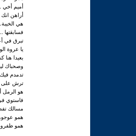
أميم أخي .
أراهن انك 
هي الخيبة….
فسابقتها .
تبرق في أع
يا عروة الو
بعيدا هنا ك
وصحباك لي
تدمدم فيك 
ترش على و
هو الرمل أ
فاستوي في 
مسالك تف
همو عوجوه
همو ظفروها