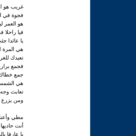
غريب هو ا
فجوة في ان
هو العمر ل
فيا راحلا 
يا عائدا ج
هي المرة ا
تعيدك للغرب
فجمع برار
جمع خطاك
هي الشمس 
تعابث وجه 
ومن يزرع ا
مطي وأعناق
أنت حاديها
يا عارفا بال