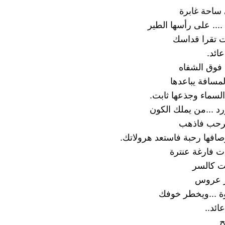
ساحة غابرة
.... على رأسها الطير
ئت تقرا قداسك
ائد.
فوق الشفاه
لمسافة يباعدها
لسماء وجذعها ثابت.
رد ...من يملك الكون
رحب فاذهب
وصافها رحبة فاستعد هرولاتك.
ت فارغة عنترة
نت كالسر
ر عروس
ة ...ويخطر خوفك
ائد..
ح