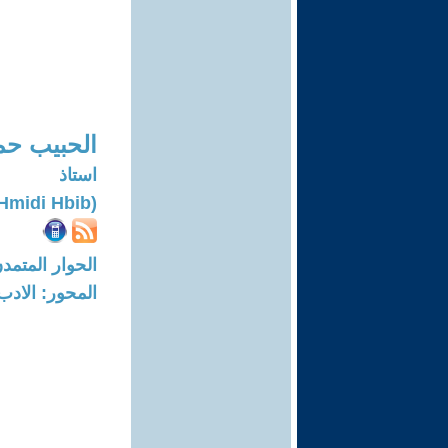
الحبيب حم
استاذ
(Hmidi Hbib)
الحوار المتمدن-العدد: 7160 - 22
المحور: الادب