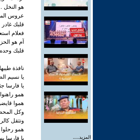
هو النخل .
عروس المص
قلبك غادر 
فعلام استعد
آم هو الحزن
قلبك وحده 
نافذة طيبها
يا نسيم الص
يا فارسا 
همو راهنوا
هموا قايضو
وكل المحط
وتثقل كالرم
همو رحلوا 
المزيد.....
يا فارسا يس