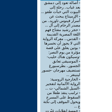
-
أصالة تعود إلى دمشق
بعد غياب.. رحلة إلى
البيوت التي خبأت طفو ...
-
الإرميتاج يبحث عن
أسرار فينوس تاوريد.. من
مصدر الرخام إلى أل ...
-
حجر رشيد مفتاح فهم
اللغة المصرية القديمة
-
القدس... معركة الرواية
التي لا يجوز أن نخسرها
-
بوتين يعلق على قصة
مؤثرة من يوم النصر:
-وسيكون هناك حليب-
-
الموسيقى تعانق
الجسور.. بطرسبورغ
تستضيف مهرجان -جسور
لينينغر ...
-
الخارجية الروسية:
الرواية الألمانية لتفجير
-السيل الشمالي- ت ...
-
ترامب ينقذ طفلا من
السقوط على المسرح
ويحول الموقف إلى نكتة
ع ...
-
خمسة انقلابات غيّرت