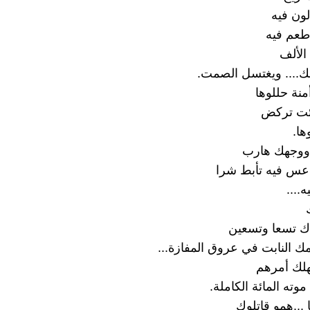
 لون فيه
 طعم فيه
 الألف
ك.... ويغتسل الصمت.
منة حللوها
جئت تركض
ا.
!ووجهك هارب
دعس فيه تأبط شرا
....
ك تسعا وتسعين
 النابت في عروق المفازة...
هلك أمرهم
ته المائة الكاملة.
...همو قاتلوك