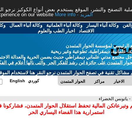
ة التصفح والنشر، الموقع يستخدم بعض أنواع الكوكيز نرجو النق
More info - المزيد
experience on our website
الفن
-
وكالة أنباء اليسار
-
وكالة أنباء العلمانية
-
وكالة أنباء العمال
-
وكا
الاقتصاد
-
اخبار الطب والعلوم
 الرئيسي لمؤسسة الحوار المتمدن
، علمانية، ديمقراطية، تطوعية وغير ربحية
ل مجتمع مدني علماني ديمقراطي حديث يضمن الحرية والعدالة الاجتم
حوار المتمدن على جائزة ابن رشد للفكر الحر والتى نالها أعلام في الفك
م مشاكل تقنية في تصفح الحوار المتمدن نرجو النقر هنا لاستخدام الموقع
كوردي
English
الاخبار
مراكز
الحوار المتمدن
- ياتونس الخضراء
 وتبرعاتكن المالية تحفظ استقلال الحوار المتمدن، فشاركونا 
استمرارية هذا الفضاء اليساري الحر