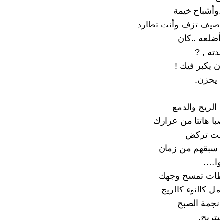
.وأشباح خيمة
يف تزف وأنت تطارد.
أضلعه ..كان
ته , ?
 يكبر فيك !
يحزن.
 الريح والدمع
با هاتتا من عرارك
جئت تركض
 سبقهم من زمان
ا….
ات تمسح وجهك
ل كالنوء كالريح
نجمة الصبح
تريح.