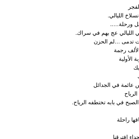
لفجر
سلاخ الليالي.
يل ورحلة…..
في الليالي عج بهم في سراك.
ئت تدمى …لم الحزن
لألف رجمة
ة الأولية
يك
عائمة في الجدائل
الرياح
لصبح في بابه تختطفه الرياح.
ها راحلة
حداء افترقنا