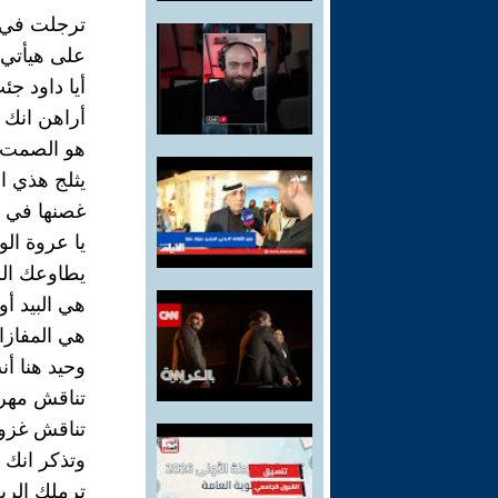
ترجلت في 
على هيأتي 
أيا داود ج
أراهن انك ع
هو الصمت 
يثلج هذي ا
غصنها في ا
يا عروة الو
يطاوعك ال
هي البيد أ
هي المفازا
وحيد هنا أ
تناقش مه
تناقش غزو
وتذكر انك ع
ترملك الري