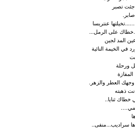
جئت تصبر
صابر.
...تخيلتها عنتريسا
..خطاك على الرمل...
ين المد لجين
رد في الخيمة النائية
نت
ل ورحلة
المفازة
جهك العطر والزهر.
نت ذهبته
خطاك ثنايا..
ضي….
ا
 سراديب...منفى..