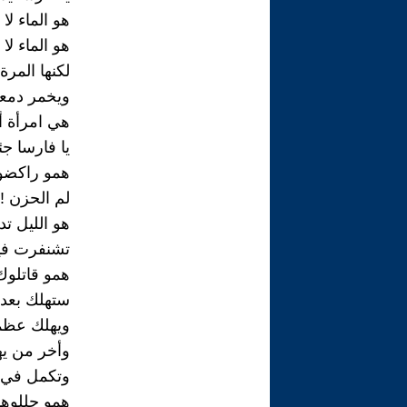
هو الماء لا
هو الماء لا
لكنها المرة
ويخمر دمع
هي امرأة أ
يا فارسا 
همو راكضوه
لم الحزن 
هو الليل ت
تشنفرت فيه
همو قاتلوك
ستهلك بعد
ويهلك عظمك
وأخر من ي
وتكمل في مو
همو حللوها 