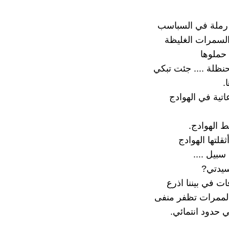
رملة في السباسب
لسمرات الغليظة
حملوها
حنظلة .... جئت تبكي
.
اتية في الهوادج
 الهوادج.
ثقلتها الهوادج
 سبيل ....
سيدتي?
ت في بيننا اذرع
لممرات تظفر منفى
 حدود انتمائي.