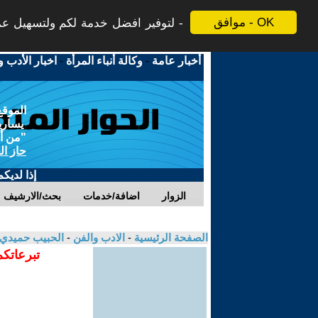
موافق - OK
لتوفير افضل خدمة لكم ولتسهيل عملي
أخبار عامة
-
وكالة أنباء المرأة
-
اخبار الأدب و
الموقع
يسارية
"من أج
حاز ال
إذا لديك
الزوار
اضافة/خدمات
بحث/الارشيف
الصفحة الرئيسية
-
الادب والفن
-
الحبيب حميدي
تبرعاتكم