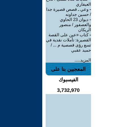
العيفاري
-
وعي ـ قصص قصيرة جدا
/ حسين جداونه
-
ديوان 23 الحاوي
والعصفور / منصور
الريكان
-
كتاب «عين على القصة
القصيرة: تأملات نقدية في
تسع رؤى قصصية م ... /
حميد عقبي
المزيد.....
المعجبين بنا على
الفيسبوك
3,732,970