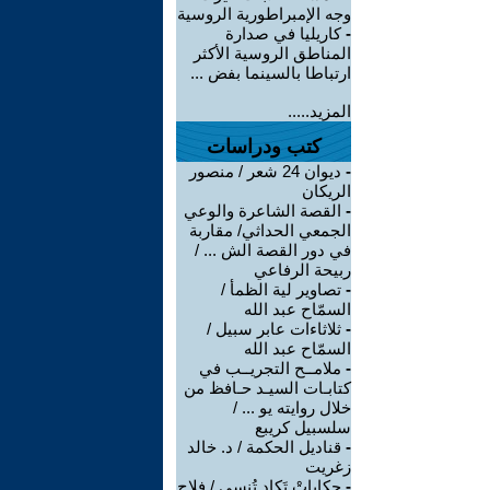
وجه الإمبراطورية الروسية
-
كاريليا في صدارة
المناطق الروسية الأكثر
ارتباطا بالسينما بفض ...
المزيد.....
كتب ودراسات
-
ديوان 24 شعر / منصور
الريكان
-
القصة الشاعرة والوعي
الجمعي الحداثي/ مقاربة
في دور القصة الش ... /
ربيحة الرفاعي
-
تصاوير لية الظمأ /
السمّاح عبد الله
-
ثلاثاءات عابر سبيل /
السمّاح عبد الله
-
ملامــح التجريــب في
كتابـات السيـد حـافظ من
خلال روايته يو ... /
سلسبيل كريبع
-
قناديل الحكمة / د. خالد
زغريت
-
حكاياتْ تَكاد تُنسى / فلاح