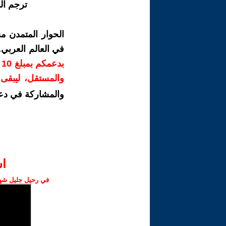
ترجم ال
الحوار المتمدن م
في العالم العربي
ب
والمستقل، ليبقى ص
والمشاركة في دع
ا‫
في رحيل جليل شهبا