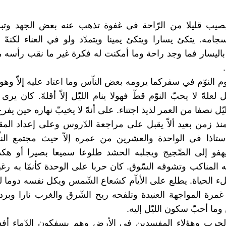
صيب قليلا من الرّاحة في غفوة تذهب عنه بعض الجهد وتبدّ
جامه. يتكئ يسارا ويتكئ يمينا ويتمدّد ولو في العناء لكنهّ ل
 باليسار فما وجد راحة وما أمكنت له فكرة غير ما نقب رأسه من
م النوّم في سفركما يرومه بعض الناّس وما اعتاد عليه إلاّ وه
لعلهّ لا يحبّ النوّم قطّ فهولا ينام الليّل إلاّ أقلهّ. كان يرى ا
يّل نصفا من العمر لذيذ اجتناء. على أنهّ لا يخيبّ نهاره حين يفرغ
منذ زمن بعيد ألاّ يقبل على مراجعة الدّروس وعلى إعداد المق
ستاذا في الواحدة والعشرين من عمره إلاّ حيث مجتمع النا
هفو إلى الضّجيج ويجلبه الحشد طلوعا سميعا بصيرا أو هكذ
 المناكب وتشوقه السّوق. كان حربا على الوحدة كأنمّا به رغبة
ملء الحياة. يطلع على الأياّم كشعاع الشّمس ويكل نفسه دوما ل
رة المواجهة العنيدة وتلفحه ريح الشّرق والغرب نارا وبردا 
وما أحبّ سكون الليّل إليه.
الحرب وهؤلاء المفسدين في الأرض وهم يسفكون الدّماء أفس