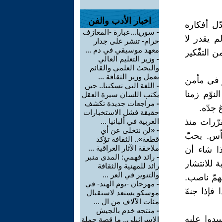
اخبار الأدب والفن
ل أفكاره
-
سوريا...عبارة -المعازف
م يقدر لا
حرام- تنشر على جدار
معهد موسيقي في دم ...
 التفّكير
-
وزير التعليم العالي
والبحث العلمي والقائم
بعمل وزير الثقافة ...
و في مأمن
-
اللغة التي تسكننا.. حين
لنوّم زمنا
يكتب اللسان سيرة العقل
-
مراجعات جديدة تكشف
 جدّه.
حقيقة فشل الاستخبارات
رّرات منذ
الغربية في ألبانيا ...
-
«لن نتخلى عن أي
ّس. يحبّ
قطعة».. الثقافة تؤكد
ملاحقة الآثار العراقية ...
ا شاء أن
-
رائد فهمي: المدى منبر
 للانتشار
رائد للمهنية والثقافة
والتنوير في العر ...
همّ ناصب.
-
مهرجان -يوم الهند- في
فإذا جنهّ
موسكو يستعد لاستقبال
مئات الآلاف من ال ...
-
منتجه خدم بالجيش
دوا عليه
الإسرائيلي.. ما قصة حملة