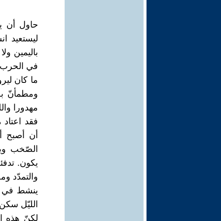
حاول أن ي
ليستعيد انس
باليمين ولا
في الحرب.
ما كان ليرو
ومطمأنّ بل 
مهدورا والل
فقد اعتاد 
أن أصبح أ
الصّخب وي
يكون. تدفئه
والتمدّد و
ينشط في غم
الليّل سكن 
لكنّ هذه 