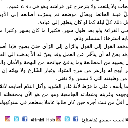
فحات ولا يلتفت ولا يتزحزح عن فراشه وهو في دفء عميم.
لّ قبلة الحائط ويعدّل موضعه ثم يسرّب أصابعه إلى الأور
ل ذلك كلّ ليلة كما لو كان يتطهّر إلى عبادة.
على القراءة ولو بعد طول سهر، فكثيرا ما كان يسهر وكثيرا ما
ابه استرخاء استسلم ونام.
فعه القول إلى القول والرّأي إلى الرّأي حتىّ يصبح فإذا أصب
قد يعنّ له أن يتأخّر عن العمل وقد يعنّ له ألاّ يذهب الى ال
ان يصيبه من المطالعة وما يدفئ جوانحه من البهجة والأمان وال
 أبهج له وأزهر من هرج السّواد وغبار الشّارع ولا يهمّه إ
من وظيفته التي لا تسمن ولا تغني.
ّما يأسف على ما فرّط لأنهّ غادر السّويد وأكل الندّم أصابعه لأن
هده وغربته وشهادته الجامعية وهو من هو الآن بمحفظته ال
على أقلّ من ثلث أجره حين كان طالبا عاملا بمطعم في ستوكهولم
#الحبيب_حميدي (هاشتاغ)
Hmidi_Hbib#