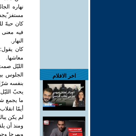
نهاره الجاد
مستفز ّيجد
كان حبهّ لل
فيه معنى و
النهار.
كان يقول: 
معاشها.
الليّل صمت 
الجلوس بين
اخر الافلام
بنفسه شرّا 
يحبّ الليّل
ما يجمع شتا
أيمّا انقلا
لم يكن يبال
ومنذ أن يلق
وبهرجا وحيث