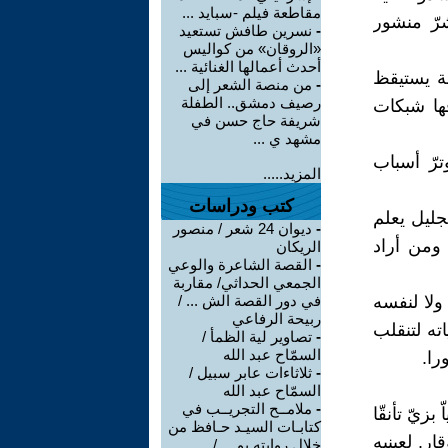
مقاطعة فيلم -سبايد ...
شرّ منشور
-
نسرين طافش تستعيد
«الروقان» من كواليس
أحدث أعمالها الغنائية ...
ّة يستيقظ
-
من منصة الشعر إلى
رصيف دمشق.. الطفلة
قها شبكات
شريفة حاج حسن في
مشهد ي ...
ترّ أسباب
المزيد.....
كتب ودراسات
جليل يعلم
-
ديوان 24 شعر / منصور
ومن أراد
الريكان
-
القصة الشاعرة والوعي
الجمعي الحداثي/ مقاربة
 ولا لنفسه
في دور القصة الش ... /
ربيحة الرفاعي
اته لتنقلب
-
تصاوير لية الظمأ /
السمّاح عبد الله
را.
-
ثلاثاءات عابر سبيل /
السمّاح عبد الله
-
ملامــح التجريــب في
زيّ تأنقّا
كتابـات السيـد حـافظ من
ر. لعينيه
خلال روايته يو ... /