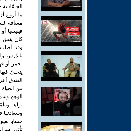
الجسّاسة ح
ما أروع أن 
مسافة قليل
فينيسيا أو
كان ينفق ه
وقد أصاب 
بالدّرس وا
لخمر أو قه
يتخلىّ فيها
الفندق أعر
من الحياة 
الوهج وسمر
يراها ويتأم
وسعادتها في
حسابا لعيون
تأتي أسراب