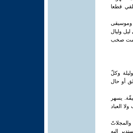
لقي قطعا
ر وموسيقى
ليل وليال
صّمت صخب
ليلة وكلّ
ق أو حال
قّة. يسهر
ولا العباد
المجلاتّ
تدير إليه