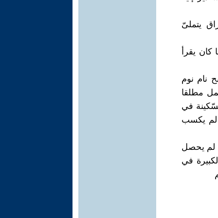
اق يتملىّ
 كان يقرأ
ح نام نوم
عمل مطلقا
سّكينة في
ن لم يكسب
هّ لم يحصل
كبيرة في