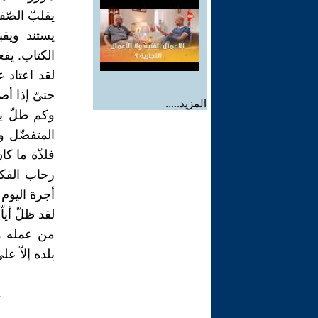
يقلبّ الصّ
يستند ويقب
الكتاب. يفع
لقد اعتاد 
حتىّ إذا أص
المزيد.....
وكم ظلّ يد
المتفضّل و
فلذّة ما ك
رحاب الفكر
أجرة اليوم 
لقد ظلّ أيا
من عمله وج
بلده إلاّ 