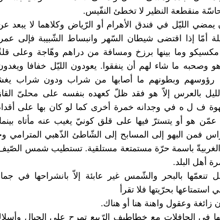
اسّة منقطعة النظير لا تخطئ النفّيس.
يمضي الليّل في فندق الأهرام أو الرّياض وكلاهما لا يبعد عن م
ة أمّا إذا اقتضى شيطان السّهر وانبساط الشّبيبة فإلى عمر 
 مكسيكو وما بينها برزخ ومسافة من دراهم وهّاجة وعلى قلةّ
و وصحبه ما شاء لهم أن ينفقوا. يعودون الليّل خفافا ويغدون 
رؤوسهم وبطونهم ما أصابها من شراب ودون شراب يغشون
لليل بالعرس إلاّ هو فقد ظلّ كعهده بنفسه على محلىّ القازو
وة ف ل ه في وجدانه خمرة أخرى كما لو كان بها على أقدام
 عمّن هو أو يتسترّ فيها على قلق كونيّ يغيب عنه مأتاه بينما 
اس فمن البهو إلى المسابح إلى الشّاطئ الذّهبي المترامي و
الغربيةّ باسمة حرّة مستمتعة مستلقية. تستطيب شمس الصّي
ة أهل البلد.
ّل تنعمّها بالبحر والشّمس غير عابئة إلاّ بانشراحها في جمال
 استمتاعها بحرّيتها فلا تقرأ
 زائغة وعقول واهنة هنا أو هناك.
ها في الحافلات مع خطاطيف الرّبيع تمرح على الحبال وأسلاك