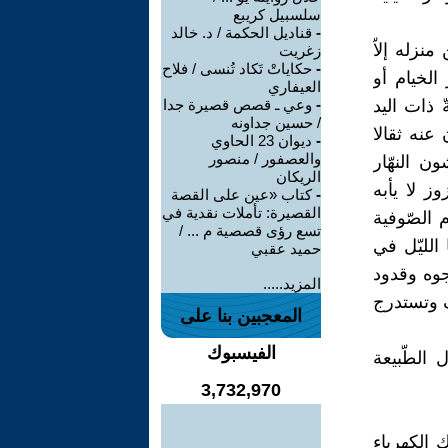
سلسبيل كريبع
-
قناديل الحكمة / د. خالد
نزله إلاّ
زغريت
-
حكاياتْ تَكاد تُنسى / فلاح
الخيام أو
العيفاري
 ذات اليد
-
وعي ـ قصص قصيرة جدا
/ حسين جداونه
عنه ثقالا
-
ديوان 23 الحاوي
والعصفور / منصور
 النهّار
الريكان
ز لا يأبه
-
كتاب «عين على القصة
القصيرة: تأملات نقدية في
 الصّوفية
تسع رؤى قصصية م ... /
الليّل في
حميد عقبي
جوه وقدود
المزيد.....
ف وتستدرج
المعجبين بنا على
الفيسبوك
 الطّبيعة
3,732,970
 الكهرباء