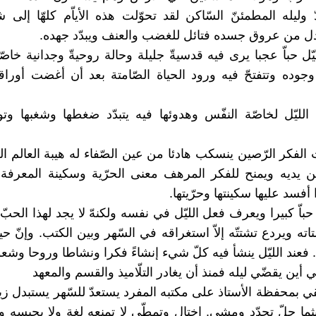
ّ وليله المطمئنّ السّاكن لقد تحوّلت هذه الأياّم كلهّا إلى 
ل من عروق جسده فتائل للغضب والعنف ويبدّد جهده.
يّل حباّ عجبا يرى فيه قدسيةّ جليلة وحالة روحيةّ وجدانية خاص
جوده وتتفتحّ فيه ورود الحياة الصّامتة بعد أن أغضت أورا
الليّل لخاصّة النفّس وهدوئها فيه يتبدّد ضغطها وشغبها وتو
الفكر الرّصين ينسكب هادئا من عين الصّفاء له هيبة العالم ال
 يديه ويمنح للفكر المرهف معنى الحرّية وسكينة المعرفة 
أفسد عليها سكينتها وحرّيتها.
 حباّ كبيرا ويعرف فعل الليّل في نفسه ولكنهّ لا يجد لهذا الحبّ
ته ويردع تشتتّه إلاّ استغراقه في السّهر وبين الكتب. وإنّ حي
ب. فعند الليّل ينشأ فيه كلّ شيء إنشاءً فكرا ونشاطا وروحا وشعو
ي أين يقضّي ليله فمنذ أن يغادر التلّاميذ والقسم والمعهد
ي بمحفظة الأستاذ على مكتبه المفرد يستعدّ للسّهر يستبدل زياّ ب
ما حلّ تجدّد ومشى. اختال وتمطّى لا تمنعه لغة ولا يحبسه وقا