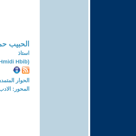
الحبيب حم
استاذ
(Hmidi Hbib)
الحوار المتمدن-العدد: 7174 - 22
المحور: الادب