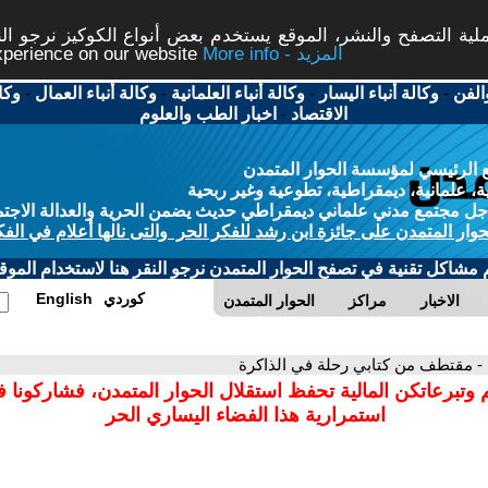
ة التصفح والنشر، الموقع يستخدم بعض أنواع الكوكيز نرجو النق
More info - المزيد
experience on our website
الفن
-
وكالة أنباء اليسار
-
وكالة أنباء العلمانية
-
وكالة أنباء العمال
-
وكا
الاقتصاد
-
اخبار الطب والعلوم
 الرئيسي لمؤسسة الحوار المتمدن
، علمانية، ديمقراطية، تطوعية وغير ربحية
ل مجتمع مدني علماني ديمقراطي حديث يضمن الحرية والعدالة الاجتم
حوار المتمدن على جائزة ابن رشد للفكر الحر والتى نالها أعلام في الفك
م مشاكل تقنية في تصفح الحوار المتمدن نرجو النقر هنا لاستخدام الموقع
كوردي
English
الاخبار
مراكز
الحوار المتمدن
- مقتطف من كتابي رحلة في الذاكرة
 وتبرعاتكن المالية تحفظ استقلال الحوار المتمدن، فشاركونا 
استمرارية هذا الفضاء اليساري الحر