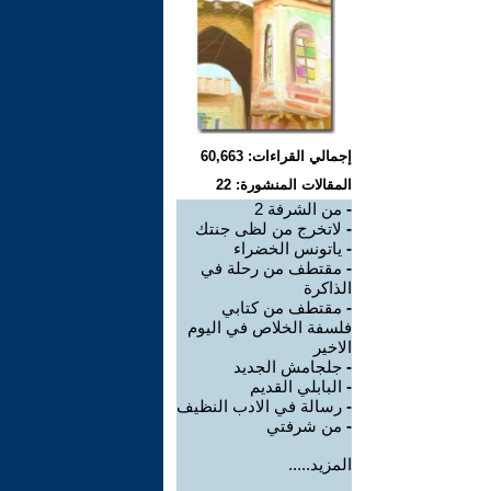
إجمالي القراءات: 60,663
المقالات المنشورة: 22
-
من الشرفة 2
-
لاتخرج من لظى جنتك
-
ياتونس الخضراء
-
مقتطف من رحلة في
الذاكرة
-
مقتطف من كتابي
فلسفة الخلاص في اليوم
الاخير
-
جلجامش الجديد
-
البابلي القديم
-
رسالة في الادب النظيف
-
من شرفتي
المزيد.....