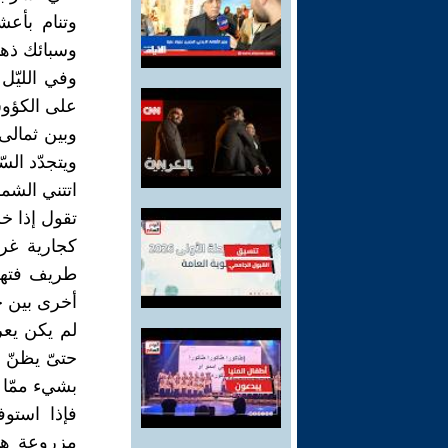
وتنام بأع
وسبائك ذهب
وفي الليّل
على الكؤوس
وبين ثمال
ويتجدّد الس
اتتني الشم
تقول إذا خ
كجارية غرب
طريف فتهشّ
أخرى بين ح
لم يكن يعر
حتىّ يظنّ أ
بشيء ممّا ي
فإذا استو
مزروعة هنا