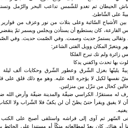
شاش الحيطان ثم تغدو للشّمس تداعب البحر والرّمل وتست
يةّ على الشّاطئ.
 بين الأشباح السّائبة وعلى بتلات من نور وعزف من قواري
 القارعة، كان يستطيع أن يستأذن ويجلس ويسمر ثمّ ينقضي 
ى وثقالى يستمرّ حديث وصمت. وفي الصّمت حديث. وفي ال
ّهر ويتغيرّ المكان وويل الفتى الشاعر:
س زائرة ولم تك تبرح الفلكا
لوت بها تحدث واكفني يدكا
يةّ يلينّها بغزل الشّرق وعطور الشّرق وحكايات ألف ليلة و
 نفسها لكيل لا يؤجره الله عليه. وهو مع ذلك قلق على قل
الين كحال من تنزّل بين منزلتين.
ف له مستقرّا. الكراسي ضيقّة والمدينة ضيقّة وأرض الله ضي
ن لا يفيق ويقرأ حتىّ يظنّ أن لن يكفّ فلا الشّراب ولا الكتاب 
غنيه.
فى السّهر ثم آوى إلى فراشه واستلقى أصبح على الكتب و
 أو هناك. كان يعدّ لمطالعاته متكّأ أو مستندا على الحائط يس