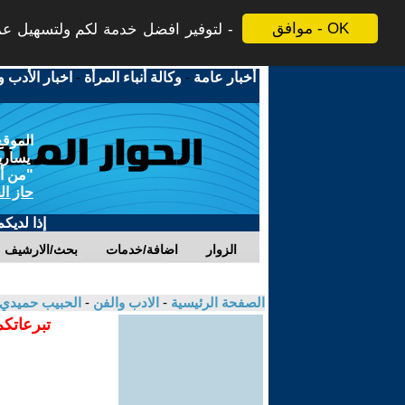
موافق - OK
لتوفير افضل خدمة لكم ولتسهيل عملي
أخبار عامة
-
وكالة أنباء المرأة
-
اخبار الأدب و
الموقع
يسارية
"من أج
حاز ال
إذا لديك
الزوار
اضافة/خدمات
بحث/الارشيف
الصفحة الرئيسية
-
الادب والفن
-
الحبيب حميدي
تبرعاتكم