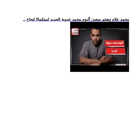
.. محمد علام وهيثم سعيد: ألبوم محمد عدوية الجديد استكمالا لنجاح