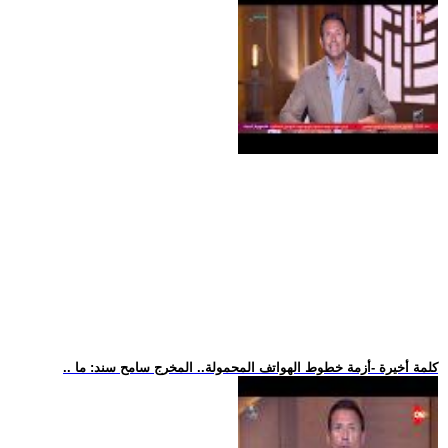
.. كلمة أخيرة -أزمة خطوط الهواتف المحمولة.. المخرج سامح سند: ما