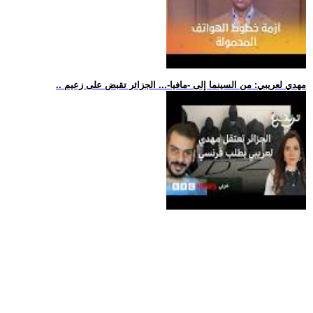
.. مهدي لعريبي: من السينما إلى -مافيا-... الجزائر تقبض على زعيم