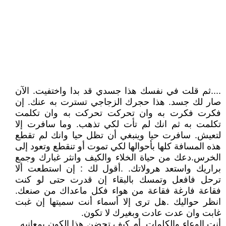
....ثم قلت في نفسك هذا جسدي قد بدا واختفيت. الآن
صار لك جسد. هذا حجرك الزجاجي تسترت به عنك. إن
فكرت فكرت به وان تحركت تحركت به وان تكلمت
تكلمت به ثم انك لم تأت لكي تذهب. وما سافرت إلا
لتعيش. سافرت حيا وينبغي أن تظل حيا وانك لم تقطع
هذه المسافة كلها بأحوالها لكي تموت أو تنقطع وتعود إلى
الخرس.دعك من حياة الخلاء والكيف وانثر غبارك وجمع
براريك واستعد هرولاتك. .أقول لك : إن استطعت ألا
ترحل فافعل وتمسك بالبقاء إن قدرت حتى لو كنت
فقاعة فارغة فقاعة من هواء فكل ماعداك من صنعك.
انظر حواليك .هل ترى إلا أسماء أنت سميتها إن غبت
غابت وان عدت عادت وبغيرك لا تكون.
أنت الوعاء والكلمات. أم كيف تحضن هذا الكون بمعانيه .