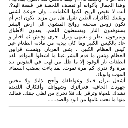
وهذا الجمال بأكوانه أو تقطف اللحظة في قبضة اليد?.
أنت لا تقبض الريح. لكنها الكلمات... وان جوعك لشتى
ويقينك لكأفران الطين تقول هل من مزيد. تكون ادم أم
تكون زوس سحبته روائح المشوي الى ارض البشر
يستوقدون النار ويقسطون اللحم. يعدون الأطباق
ويمرحون. نظر و تشهى ونزل .جرى وفتش ثم اختار و
عاد بالكيس الكبير وما كان بيديه من مأدبة الطعام غير
كيس العظام الكبير. . بئس القربان وبئست قرابين
العظام وبئس ما قدم البشر.عبثا ما اشعلوا المواقد .لقد
انطفات نار الوقود إلا ما ظل من لهب في النفوس تلد
مرة ولا تدري كم مرة تموت. لقد باءت بغضب السماء.
الموت والوباء.
أشعل نيران قلبك وعواطفك وأجج لذاتك ولا تبخس
جهودك الخافية فغرائزك وشهواتك وأفكارك اللذيذة
تشدك للحياة وترقى بك فلا تخرج من لظى جنتك. فمالك
منها ما تحت لثامها من الود والصد......