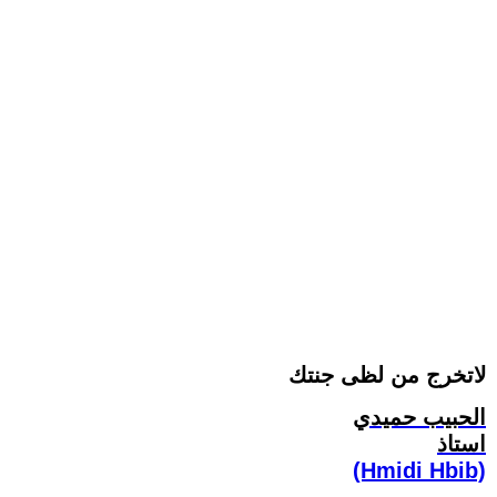
لاتخرج من لظى جنتك
الحبيب حميدي
استاذ
(Hmidi Hbib)