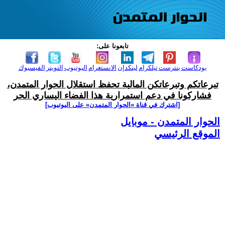
تابعونا على:
بودكاست
بنترست
تيلكرام
لينكدإن
الانستغرام
اليوتيوب
التويتر
الفيسبوك
تبرعاتكم وتبرعاتكن المالية تحفظ استقلال الحوار المتمدن،
فشاركونا في دعم استمرارية هذا الفضاء اليساري الحر
[اشترك في قناة ‫«الحوار المتمدن» على اليوتيوب]
الحوار المتمدن - موبايل
الموقع الرئيسي