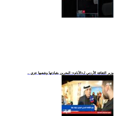
.. وزير الثقافة الأردني لـ«الأيام»: البحرين بقيادتها وشعبها عزي