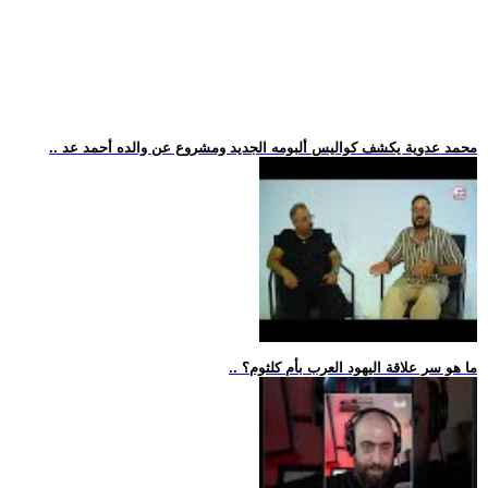
.. محمد عدوية يكشف كواليس ألبومه الجديد ومشروع عن والده أحمد عد
.. ما هو سر علاقة اليهود العرب بأم كلثوم؟