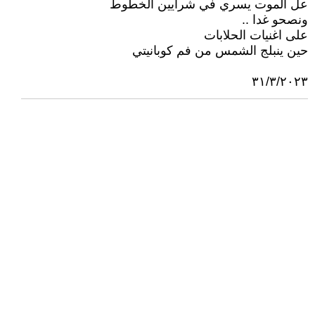
عل الموت يسري في شرايين الخطوط
ونصحو غدا ..
على اغنيات الحلابات
حين ينبلج الشمس من فم كوبانيتي
٣١/٣/٢٠٢٣