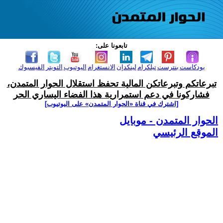
تابعونا على:
بودكاست
بنترست
تيلكرام
لينكدإن
الانستغرام
اليوتيوب
التويتر
الفيسبوك
تبرعاتكم وتبرعاتكن المالية تحفظ استقلال الحوار المتمدن،
فشاركونا في دعم استمرارية هذا الفضاء اليساري الحر
[اشترك في قناة ‫«الحوار المتمدن» على اليوتيوب]
الحوار المتمدن - موبايل
الموقع الرئيسي