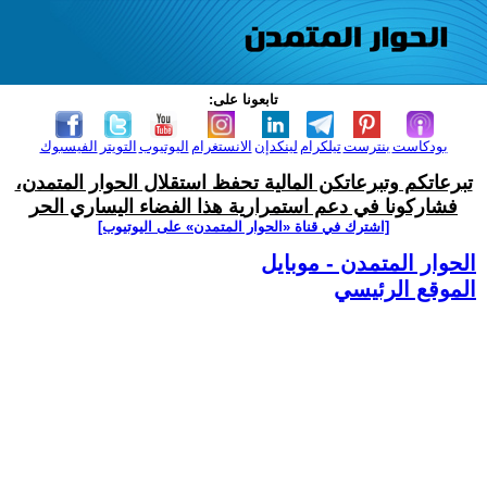
تابعونا على:
بودكاست
بنترست
تيلكرام
لينكدإن
الانستغرام
اليوتيوب
التويتر
الفيسبوك
تبرعاتكم وتبرعاتكن المالية تحفظ استقلال الحوار المتمدن،
فشاركونا في دعم استمرارية هذا الفضاء اليساري الحر
[اشترك في قناة ‫«الحوار المتمدن» على اليوتيوب]
الحوار المتمدن - موبايل
الموقع الرئيسي