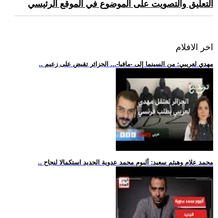
التعليق والتصويت على الموضوع في الموقع الرئيسي
اخر الافلام
.. مهدي لعريبي: من السينما إلى -مافيا-... الجزائر تقبض على زعيم
.. محمد علام وهيثم سعيد: ألبوم محمد عدوية الجديد استكمالا لنجاح