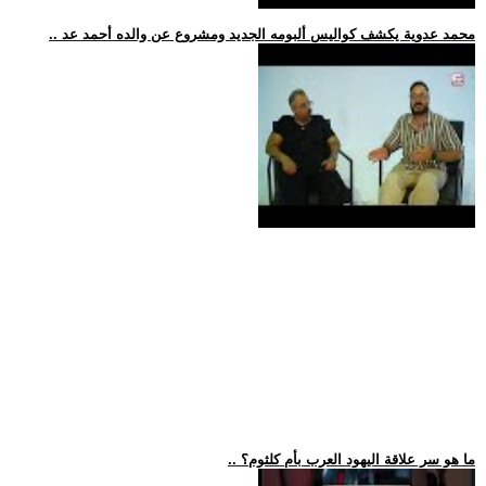
.. محمد عدوية يكشف كواليس ألبومه الجديد ومشروع عن والده أحمد عد
.. ما هو سر علاقة اليهود العرب بأم كلثوم؟