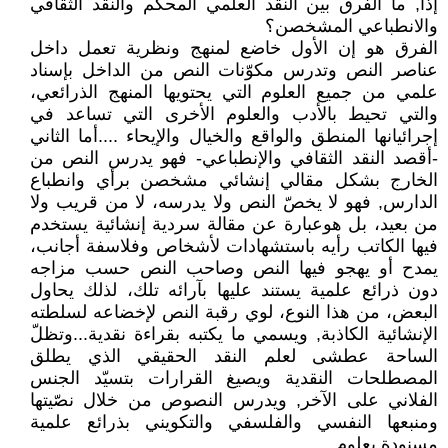
إذًا, ما الفرق بين النقد العلمي المحكم والنقد الثقافي
والانطباعي المشخصن؟
الفرق هو إن الأول خاضع لمنهج ونظرية تعمل داخل
عناصر النص وتدرس مكوّنات النص من الداخل بإسناد
علمي من جميع العلوم التي يحتويها المنهج الذرائعي،
والتي تحيط بالأدب والعلوم الأخرى التي تساعد في
إجرائيانها المنطق والواقع والخيال والإيحاء ....أما الثاني
-أقصد النقد الثقافي والإنطباعي- فهو يدرس النص من
الخارج بشكل مقالي إنشائي مشخصن برأي وانطباع
الدارس, فهو لا يخصّ النص ولا يدرسه، لا من قريب ولا
من بعيد، بل هوعبارة عن مقالة سردية إنشائية يستخدم
فيها الكاتب رأيه باستشهادات لأشخاص وفلاسفة أجانب،
يمدح أو يهجو فيها النص وصاحب النص حسب مزاجه
دون ذرائع علمية يستند عليها بآرائه تلك، لذلك يحاول
البعض، من هذا النوع، لوي رقبة النص لإخضاعه لسلطته
الإنشائية الكاذبة, ويسمي ما يكتبه بقراءة نقدية...وتظلّ
الساحة عطشى لعلم النقد الحقيقي الذي يطلق
المصطلحات النقدية ويصيغ القرارات بتسيّد الجنس
الفلاني على الآخر, ويدرس النصوص من خلال نصّيتها
ومنبعها النفسي والفلسفي والتكويني بذرائع علمية
مسنودة بعلوم....