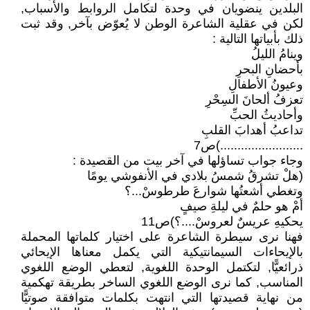
البلدين ينضويان في وحدة لتكامل الروابط والأسباب,
لكن في عقلية الشاعرة الوطن لا يُعوّض بآخر, وقد ثبت
ذلك بأبياتها التالية :
وينامُ الليلُ
بأحضانِ البحرِ
وعيونُ الأطفالِ
تعزفُ ألحانَ السِحْرِ
وأحاديثُ الحبِّ
تداعبُ أهدابَ القلبِ
........................)ص7
وجاء جواب تساؤلها في آخر بيت من القصيدة :
(هلْ تشرقُ شمسُ بلادي في الأنفوشي يومًا
وتغطي أشعتُها شوارعَ طرطوسْ...؟
أمْ هو حلمٌ في ليلةِ صيفٍ
يحكيهِ عريسٌ لعروسْ....؟)ص11
فهنا نرى سيطرة الشاعرة على اختيار كلماتها المحملة
بالإيحاءات السيمانتيكية التي يكمل معناها الإيحائي
ذرائعيًّا, لتكتمل الوحدة اللغوية, لتعطي الوضع اللغوي
المناسب, كما نرى الوضع اللغوي الساخر بطريقة تهكمية
من نهاية قصيدتها التي انتهت بكلمات متوافقة صوتيًّا