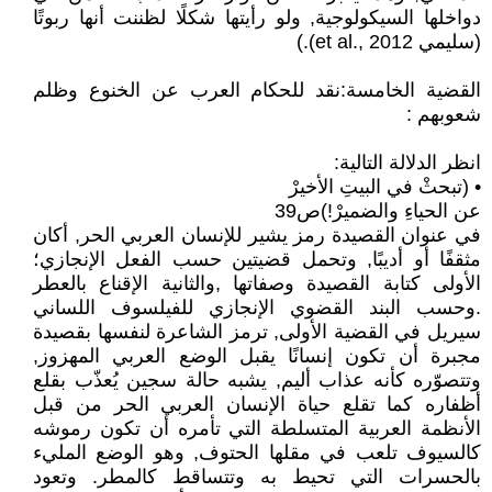
دواخلها السيكولوجية, ولو رأيتها شكلًا لظننت أنها ربوتًا
(سليمي et al., 2012).)
القضية الخامسة:نقد للحكام العرب عن الخنوع وظلم
شعوبهم :
انظر الدلالة التالية:
• (تبحثْ في البيتِ الأخيرْ
عن الحياءِ والضميرْ!)ص39
في عنوان القصيدة رمز يشير للإنسان العربي الحر, أكان
مثقفًا أو أديبًا, وتحمل قضيتين حسب الفعل الإنجازي؛
الأولى كتابة القصيدة وصفاتها ,والثانية الإقناع بالعطر
.وحسب البند القضوي الإنجازي للفيلسوف اللساني
سيريل في القضية الأولى, ترمز الشاعرة لنفسها بقصيدة
مجبرة أن تكون إنسانًا يقبل الوضع العربي المهزوز,
وتتصوّره كأنه عذاب أليم, يشبه حالة سجين يُعذّب بقلع
أظفاره كما تقلع حياة الإنسان العربي الحر من قبل
الأنظمة العربية المتسلطة التي تأمره أن تكون رموشه
كالسيوف تلعب في مقلها الحتوف, وهو الوضع المليء
بالحسرات التي تحيط به وتتساقط كالمطر. وتعود