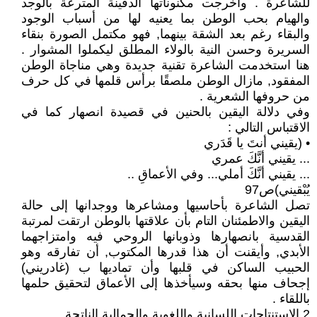
للشاعرة . وأخرجت مكنوناتها الدفينة المترعة بالوجد
والهيام بحب الوطن بما يعنيه لها من أسباب الوجود
والبقاء رغم بعد الشقة بينهما, فهو مكتمل الصورة بنقاء
السريرة وحسن النية بالولاء المطلق ليكملوا المشوار .
هنا استخدمت الشاعرة تقنية جديدة وهي مناجاة الوطن
المفقود, مازال الوطن ملصقًا برأس قلمها في كل حرف
من حروفها الشعرية .
وفي دلالة اليقين بالحنين في قصيدة انصهار كما في
الاقتباس التالي :
• (يقيني أنتَ يا قَدَري
... يقيني أنَّكَ عمري
... يقيني أنَّكَ أملي... وفي الأعماقِ ..
يُبْقيني)ص97
تصل الشاعرة بأحاسيها ومشاعرها ووجدانها إلى حالة
اليقين والاطمئنان التام بأن علاقتها بالوطن ارتقت لمرتبة
القدسية بانصهارها وذوبانها الروحي فيه وامتزاجهما
الأبدي, وأيقنت أن هذا قدرها المكتوب, أن تفارقه وهو
الحبيب الساكن في قلبها وأن تماديها ب (غادريني)
إجحاف منها بحقه وسيأخذها إلى الأعماق لتحقيق حلمها
باللقاء .
2.الاستنتاجات اللسانية واللغوية والجمالية الناتجة