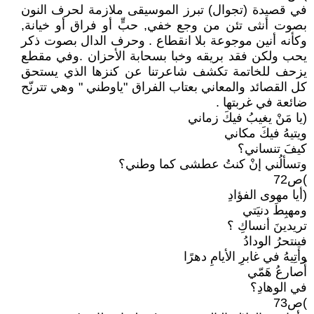
في قصيدة (تجوال) تبرز الموسيقى ملازمة لحرف النون
بصوت أنثى تئن من وجع خفي, حبٍّ أو فراق أو خيانة,
وكأنه أنين موجوعة بلا انقطاع . وحرف الدال بصوت ذكر
يحب ولكن فقد بريقه وخبا بسحابة الأحزان .وفي مقطع
يزحف للخاتمة تكشف شاعرتنا عن كنزها الذي يستحق
كل القصائد والمعاني بعتاب الفراق "ياوطني " وهي تترنّح
ضائعة في غربتها .
(يا مَنْ يغيبُ فيكَ زماني
ويتيهُ فيكَ مكاني
كيفَ تنساني؟
وتسألُني إنْ كنتُ عطشى كما وطني؟
)ص72
(أيا مهوى الفؤادِ
ومهبِطَ دنيَتي
تريدينَ أنساكِ ؟
فينتحرُ الودادُ
وأتِيهُ في غابرِ الأيامِ دهرًا
أُصارعُ هَمّي
في الوهادِ؟
)ص73