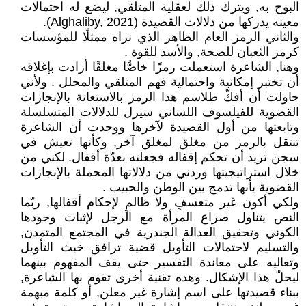
البوح به, ويترك ذلك لعقلية المتلقي, ليضع له احتمالات
معينه يدركها من دلالات القصيدة (Alghaliby, 2021).
والثاني الرمز العام الظاهر الذي نراه ممثلًا للمؤسسات
كرمز الثعبان للصحة, والأسد للقوة .
وهنا, الشاعرة استعملت رمزًا خاصًّا مغلقًا أرادت بإغلاقه
أن تختبر إمكانية واحتمالية فهم المتلقي والمحلل . ولأني
حاولت أن أفكّ طلاسم هذا الرمز بالاستعانة بالإنجازات
القضوية للفيلسوف اللساني سيرل للدلالات المتسلسلة
وتابعتها من أول القصيدة لآخرها ووجدت أن الشاعرة
تنتقل بالرمز من مغلق لمغلق آخر, وكأنها تعيش في
سجن تريد أن تحكم إقفاله فجعلته بعدّة أقفال. لكني من
خلال استراتيجيتها وردني من دلالاتها المحملة بالإنجازات
القضوية بأنها تدمج بين الوطن والحبيب .
ولكي أكون غير متعسفٍ ولا ظالمٍ لإحكام أقفالها, ربّما
النص يتناول صراع المرأة مع الرجل لإثبات وجودها
الكوني وتحقيق العدالة الجندرية في المجتمع المتمدن,
والتسليم لاحتمالات التأويل قضية ترافق خبث التأويل
وتعاليه على معاندة التفسير حتى يقف المفهوم بينهما
ليحلّ هذا الإشكال. وهذه تقنية أخرى تقوم بها الشاعرة,
ببناء قصيدتها على اسم إشارة غير معلن, أو كلمة مبهمة