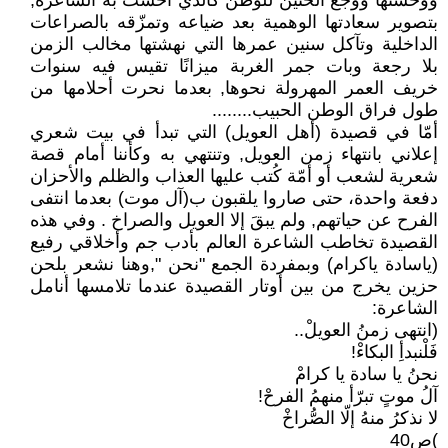
ووحشتها ووجع الحنين للوطن كالذي أحست به الشاعرة,
بتصوير سعادتها الوهمية بعد ضياعه وتمزّقه بالصراعات
الداخلية وتآكل سنين عمرها التي نهشتها مخالب الزمن
بلا رجعة وبات جمر الغربة ميزانًا تقيس فيه سنوات
خريف العمر المهرولة نحوها, بعدما نحرت أحلامها من
طول فراق الوطن الحبيب........
أمّا في قصيدة (أهل العويل) التي تبدأ في بيت شعري
إعلاني بانتهاء زمن العويل, وتنتهي به وكأننا أمام قصة
شعرية لشعب أو أمّة كُتب عليها العذاب والظلم والأحزان
دفعة واحدة، حتى صاروا يلقبون ب(آل موت) بعدما انتفى
الفرح عن حياتهم, ولم يبقَ إلا العويل والصراخ . وفي هذه
القصيدة تخاطب الشاعرة العالم بأدب جم وأخلاقي رفيع
(ياسادة ياكرام) وبمفردة الجمع "نحن ",وهنا نشعر بلحن
حزين يخرج من بين أوتار القصيدة عندما تلامسها أنامل
الشاعرة:
(انتهى زمنُ العويلْ..
فَلْنبدأِ البكاءْ!
نحنُ يا سادة يا كرامْ
آلُ موتٍ تبرّأ منهمُ الفرحْ!
لا نذكرُ منهُ إلّا الصُّراخْ
)ص40