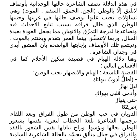
في هذه الدلالة تصف الشاعرة حالتها الوجدانية بأوصاف
لاتليق إلّا بالوطن (الجن, الحمق, السقم , الموت) وهي
تساؤلات تجيب عليها بوصف حالتها في غربتها وحنينها
للوطن الذي طال فراقه بسبب تتابع الأحداث فيه
وتصاعدها لدرجة التمزّق والانهيار, مما يجعل العودة بعيدة
المنال, وربما لاتتحقّق بينما العمر يتقدم ويختتم بالموت .
وتجتمع تلك الأوصاف بإجابتها الواضحة بأن العشق أبدي
في وجدان الشاعرة .
وهنا دلالة الهيام في قصيدة سكين الأحلام كما في
الاقتباس التالي :
القضية التاسعة : الهيام والانصهار بحب الوطن:
• (أظلُّ أذوبُ ببهائك
ليلَ نهارْ
وأدمي قلبي بهواكِ
حتى ينهارْ
)ص82
الذوبان في حب الوطن من طول الفراق وبعد اللقاء,
ترجمتها الشاعرة بلغة الخطاب لتعزية نفسها بشعور
الوطن بحالها وبؤسها, وراح يبادلها نفس الشعور بالفقد
والفراق في خيال متألق تجسّد بالحالة الشاعرية السامية