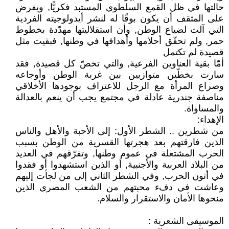
حالتها في ظل القمع السلطوي المستبد فكريًّا, ويفرض
على المثقف أن يكون بوقًا له لنشر أيدولوجيته الفردية
التي آلت لضياع الوطن, وأن استقلاليتها مهدّدة بخطوط
حمر, ولم تحقّق أحلامها وأهدافها في وطنها, فبقيت مثل
قصيدة لم تكتمل
أمّا بقية العناوين الفرعية, والتي تخصّ كل قصيدة, فقد
سارت بخطّين متوازيين بين غربة الوطن وأوجاعه
وصراع المرأة مع الرجل للاعتراف بوجودها الأخلاقي
مناصفة جندرية عادلة في مجتمع يجب أن ينعم بالعدالة
والمساواة.
الإهداء:
من شطرين .. الشطر الأول: إلى الأحبة والأهل والناس
الذين فارقتهم بعد هجرتها القسرية من الوطن بسبب
الحرب المشتعلة في عموم وطنها, وتفرّقهم في العديد
من البلاد العربية والأجنبية, أو الذين استشهدوا أو فقدوا
في أتون الحرب, وفي الشطر الثاني إلى من لجأت إليهم
وعاشت في دفء محبتهم من الشعب المصري الذين
منحوها الأمان والاستقرار والسلام.
الموسيقى الشعرية :