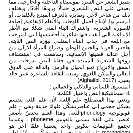
يتميز الشعر عن السرد بموسيقاه الداخلية والخارجية, مما
يضفي على النص الشعري جمالًا ورونقًا أخّاذًا, ويختلف
ذلك من شاعر لآخر, ويمايزه بالعزف المبدع بالكلمات, أو
الرسم بها, لإنتاج أجمل اللوحات والأنغام الإيقاعية, إضافة
للصورة الشعرية, واشتراك البناء الفني شكلًا مع الأطر
الإبداعية التي ألقت فيها شاعرتنا أحاسيسها التي امتزجت
مع اللغة في جذب انتباه المتلقي لبؤرة النص الثابتة,
هاجس الغربة والحنين للوطن وصراع المرأة الازلي من
أجل عدالة قضيتها الإنسانية. وساهمت في استشفاف
روحها الشعرية الممتدة في خفايا النص بدرجات من
العمق والانزياح نحو الخيال والرمز, والدالة على الذوق
العالي والتمكّن اللغوي, وسعة الثقافة للشاعرة عبير خالد
يحيى. (Alghalibi, 2017)
المستوى اللساني والدلالي والجمالي :
1- سيمانتيكية النص واختيار الكلمة:
ونعني بهذا المصطلح علم اللغة, لأن علم اللغة ينقسم
بشكل حجمي إلى عناصرتشكّل علومًا حديثة وهي – علم
فونولوجية phonologyاللغة, وهذا العلم يختصّ بأصغر
عنصر بنائي للغة يسمى بالفونيم phoneme , وعندما
تجتمع الفونيمات بتكوين واحد يعطينا علمًا آخر هو
morphology علم المرفولوجي الذي يشكّل مرتكزًا لعلم