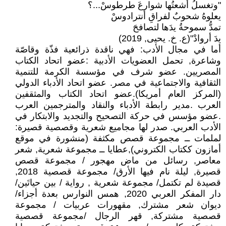
"وتغسلُ أشعتُها شوارعَ طرطوسْ...؟
يعلوهُ شحوبٌ لفراقِ أنترادوسْ
تمدُّ سموحةُ يدَها لتصافحَ
يدَ أروادْ"(ع. خ. يحيى, 2019)
أما في مجال الأدب: فهي ناقدة ذرائعية فذّة وقاصّة
وشاعرة, تحمل العضويات الأدبية :عضو اتحاد الكتاب
المصريين. عضو شرف في مؤسسة الكرمة للتنمية
الثقافية والاجتماعية في مصر. عضو اتحاد الأدباء الدولي
(المركز العام أمريكا).عضو اتحاد الكتاب والمثقفين
العرب .مدير رابطة الأدباء والنقاد والمترجمين العرب
.عضو مؤسس في حركة التصحيح والتجديد والابتكار في
الأدب العربي. صدر لها مجاميع شعرية وقصصية قصيرة:
لملمات ــ مجموعة قصص مكثفة (منشورة في موقع
أمازون ككتاب الكتروني),عطايا ــ مجموعة شعرية, شعر
معاصر, رسائل من ماض مهجور / مجموعة قصص
قصيرة, ليلة نام فيها الأرق/ مجموعة قصصية 2018,
قصيدة لم تكتمل/ مجموعة شعرية , رواية / بين حياتَين/
دار المفكر العربي 2020, همس النوارس بعدة أجزاء/
ديوان شعر مشترك, مقهورات عربيات / مجموعة
قصصية مشتركة, قهر الرجال /مجموعة قصصية