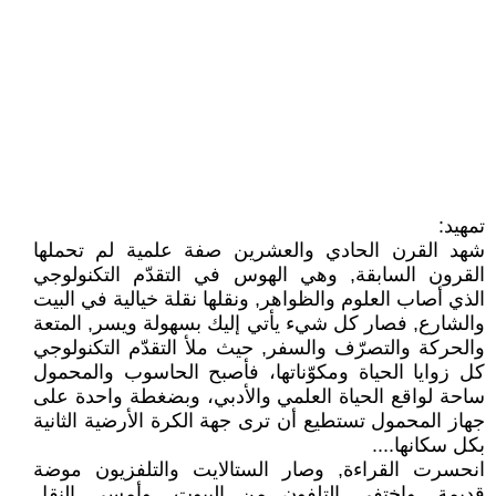
تمهيد:
شهد القرن الحادي والعشرين صفة علمية لم تحملها
القرون السابقة, وهي الهوس في التقدّم التكنولوجي
الذي أصاب العلوم والظواهر, ونقلها نقلة خيالية في البيت
والشارع, فصار كل شيء يأتي إليك بسهولة ويسر, المتعة
والحركة والتصرّف والسفر, حيث ملأ التقدّم التكنولوجي
كل زوايا الحياة ومكوّناتها، فأصبح الحاسوب والمحمول
ساحة لواقع الحياة العلمي والأدبي، وبضغطة واحدة على
جهاز المحمول تستطيع أن ترى جهة الكرة الأرضية الثانية
بكل سكانها....
انحسرت القراءة, وصار الستالايت والتلفزيون موضة
قديمة, واختفى التلفون من البيوت, وأمسى النقل