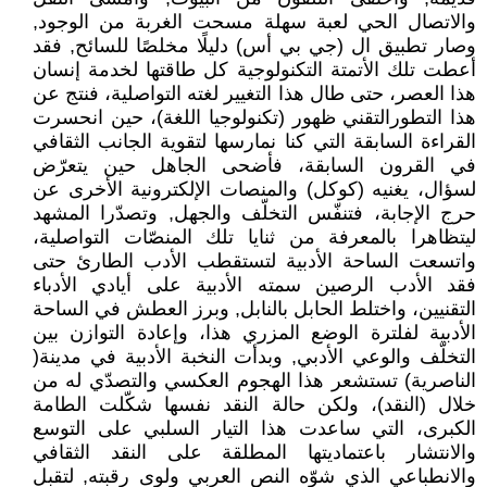
والاتصال الحي لعبة سهلة مسحت الغربة من الوجود,
وصار تطبيق ال (جي بي أس) دليلًا مخلصًا للسائح, فقد
أعطت تلك الأتمتة التكنولوجية كل طاقتها لخدمة إنسان
هذا العصر، حتى طال هذا التغيير لغته التواصلية، فنتج عن
هذا التطورالتقني ظهور (تكنولوجيا اللغة)، حين انحسرت
القراءة السابقة التي كنا نمارسها لتقوية الجانب الثقافي
في القرون السابقة، فأضحى الجاهل حين يتعرّض
لسؤال، يغنيه (كوكل) والمنصات الإلكترونية الأخرى عن
حرج الإجابة، فتنفّس التخلّف والجهل, وتصدّرا المشهد
ليتظاهرا بالمعرفة من ثنايا تلك المنصّات التواصلية،
واتسعت الساحة الأدبية لتستقطب الأدب الطارئ حتى
فقد الأدب الرصين سمته الأدبية على أيادي الأدباء
التقنيين، واختلط الحابل بالنابل, وبرز العطش في الساحة
الأدبية لفلترة الوضع المزري هذا، وإعادة التوازن بين
التخلّف والوعي الأدبي, وبدأت النخبة الأدبية في مدينة(
الناصرية) تستشعر هذا الهجوم العكسي والتصدّي له من
خلال (النقد)، ولكن حالة النقد نفسها شكّلت الطامة
الكبرى، التي ساعدت هذا التيار السلبي على التوسع
والانتشار باعتماديتها المطلقة على النقد الثقافي
والانطباعي الذي شوّه النص العربي ولوى رقبته, لتقبل