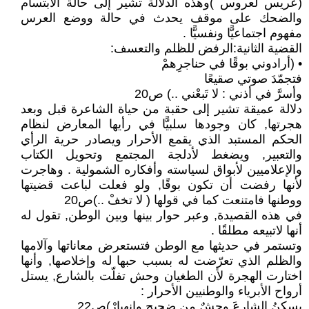
(عريس لعروس )وهذه الدلالة تشير إلى حالة الابتسام
والضحك على موقف يحدث في حالة ووضع العرس
مفهوم اجتماعيًّا ونفسيًّا .
القضية الثانية:الرفض للظلم والتعسف:
• (أرادوني بوقًا في حناجرِهمْ
فتجمّدَ صوتي صقيعًا
وأسرَّ في أذني : لا تَبعْني ..) ص20
دلالة عميقة تشير إلى حقبة من حياة الشاعرة قبل وبعد
هجرتها, كان وجودها سلبيًّا في رأيها المعارض لنظام
الحكم المستبد الذي يقمع الأحرار ويصادر حرية الرأي
والتعبير, ويضغط لأدلجة المجتمع وتحويل الكتاب
والإعلاميين لأبواق لسياسته وأفكاره الشمولية . وهاجرت
لأنها رفضت أن تكون بوقًا, ولو فعلت لباعت قضيتها
ووطنها فامتنعت كما في قولها ( لا تخفْ ..)ص20
في هذه القصيدة, وعبر حوار بينها وبين الوطن, تقول له
أنها لاتبيعه مطلقًا .
وتستمر في حديثها مع الوطن فتستعرض معاناتها وآلامها
والظلم الذي تعرّضت له بسبب حبها له وإخلاصها, وأنها
اختارت الهجرة لأن الطغيان وحش تفلّت بالشارع, يستل
أرواح الأبرياء والوطنيين الأحرار :
يسكنُ الشارعَ وحشٌ من ضجيجٍ وانهيارْ)ص22 .