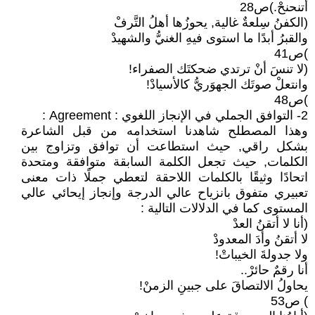
أتنحنحْ.)ص28
(الكفنُ سِلعةٌ غالية, يحوزُها أهلُ التَّرفْ
والقبرُ أبدًا ما استوى فيهِ الغنيُّ والشهيدْ
)ص41
(لا تنسَ أنْ ترتدي ضحكتَك الصفراء!
وانتعلْ صوتَك الجهوَريُّ كالأسيادْ!
)ص48
2- التوافق الجملي في الإنجاز اللغوي : Agreement :
وهذا المصطلح شاهدنا استخدامه من قبل الشاعرة
بشكل راقي, حيث استطاعت أن توافق وتزاوج بين
الكلمات, حيث تجعل الكلمة السابقة متوافقة ومتحدة
اتحادًا وثيقًا بالكلمات اللاحقة لتعطي جملًا ذات معنى
تعبيري متفوق بانزياح عالي الدرجة وإنجاز إيحائي عالي
المستوى كما في الدلالات التالية :
(أنا لا أتقنُ العدْ
لا أتقنُ وأدَ المعدودْ
ولا جدولةَ الخيباتْ!
أنا رقمٌ حائرْ..
يحاولُ الالتصاقَ على جبينِ الزمنْ!
) ص53