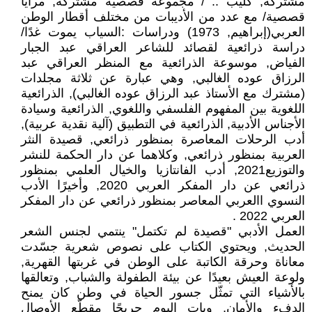
مشتركة, كليب .. / مجموعة قصصية مشتركة, مرايا
قصصية/ مع عدد من الأديبات من مختلف أقطار الوطن
العربي(إبراهيم, 1973) ودراسات :السياب يموت غدًا/
دراسة ذرائعية لقصائد للشاعر العراقي عبد الجبار
الفياض, موسوعة الذرائعية مع المنظر العراقي عبد
الرزاق عوده الغالبي, وهي عبارة عن ثلاثة مجلدات
(مشترك مع الأستاذ عبد الرزاق عوده الغالبي), الذرائعية
اللغوية بين المفهوم الفلسفي واللغوي, الذرائعية وسيادة
الأجناس الأدبية, الذرائعية في التطبيق (آلية نقدية عربية),
أدب الرحلات المعاصرة بمنظور ذرائعي, قصيدة النثر
العربية بمنظور ذرائعي, وكلاهما عن دار الحكمة للنشر
والتوزيع2021, أدب الفانتازيا والخيال العلمي بمنظور
ذرائعي عن دار المفكر العربي 2020, وأخيرًا الأدب
النسوي االعربي المعاصر بمنظور ذرائعي عن دار المفكر
العربي 2022 .
العمل الأدبي "قصيدة لم تكتمل" ينتمي لجنس الشعر
الحديث, ويحتوي الكتاب على نصوص شعرية جسّدت
معاناة وحرقة الكاتبة على الوطن في غربتها القهرية,
ولوعة العيش بعيدًا عن بيئة الطفولة والشباب, وتعالقها
بالأشياء التي تمثّل جسور الحياة في وطن كان يمنح
الدفء والأمان, وبات اليوم جريحًا مقطّع الأوصال