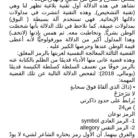
نشاهد في هذه الدلالة أول تقنية بلاغية تظهر لنا وهي
(تقنية التشخيص), وهذه التقنية انتشرت في مدلولات
دلالتها الإيحائية, فهي تستخدم آلة بسيطة ( البوق)
بمدلولات عميقة, كما نلاحظ في تلك الدلالة بأنها شخصّت
الوطن بشريًّا, وتخاطبت معه, ثم همس بإذنها (لاتخف)
وهذا المدلول أكبر من الدلالة مورفولوجيًّا لأنه أعطى
قيمة الوطن عندها وحرصها الكبير عليه .
القضية الثالثة:المعالجة النفسية لغربتها بالرمز المغلق:
وهذه قضية عانى منها الأدباء قديمًا من الظلم بالكتابة عنه
بالرمز خوفًا من تعسف السلطة كسلطة الكنيسة قديمًا
(بومالي, 2018): لنفحص الدلالة التالية عن تلك القضية
المهمة:
• (ذاكَ الذي ألقاهُ فوقَ سحابةٍ
لا تتزَحزَحْ
يُرابطُ على حدودِ ذاكرتي
) ص24
الرمز نوعان
1- الرمز العادي symbol
2- الرمز التقني allegory
والفرق بينهما, أن الأول رمز يختاره الشاعر لشيء لا يودّ