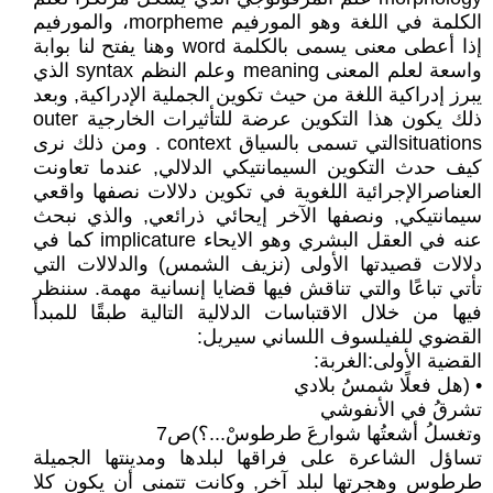
الكلمة في اللغة وهو المورفيم morpheme، والمورفيم
إذا أعطى معنى يسمى بالكلمة word وهنا يفتح لنا بوابة
واسعة لعلم المعنى meaning وعلم النظم syntax الذي
يبرز إدراكية اللغة من حيث تكوين الجملية الإدراكية, وبعد
ذلك يكون هذا التكوين عرضة للتأثيرات الخارجية outer
situationsالتي تسمى بالسياق context . ومن ذلك نرى
كيف حدث التكوين السيمانتيكي الدلالي, عندما تعاونت
العناصرالإجرائية اللغوية في تكوين دلالات نصفها واقعي
سيمانتيكي, ونصفها الآخر إيحائي ذرائعي, والذي نبحث
عنه في العقل البشري وهو الايحاء implicature كما في
دلالات قصيدتها الأولى (نزيف الشمس) والدلالات التي
تأتي تباعًا والتي تناقش فيها قضايا إنسانية مهمة. سننظر
فيها من خلال الاقتباسات الدلالية التالية طبقًا للمبدأ
القضوي للفيلسوف اللساني سيريل:
القضية الأولى:الغربة:
• (هل فعلًا شمسُ بلادي
تشرقُ في الأنفوشي
وتغسلُ أشعتُها شوارعَ طرطوسْ...؟)ص7
تساؤل الشاعرة على فراقها لبلدها ومدينتها الجميلة
طرطوس وهجرتها لبلد آخر, وكانت تتمنى أن يكون كلا