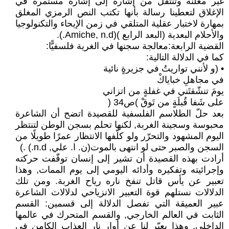
غير معلنة وتنتقل من إشارة إلى إشارة مستمرة في
الإغلاق لتعطينا رسالة بأنها تكتب النص الرمزي المغلق
بمهارة لاختبار عقلية المتلقي في زمن الإيحاء والتكنولوجيا
والأحلام البعدية (البعد الرابع )(Amiche, n.d.).
القضية الرابعة:معالجة سجنها في الغرية فلسفيًّا:
كما في الدلالة التالية:
• (و لأنني تواريتُ في جزيرةٍ نائية
في مجاهلِ خباياكْ
يومَ تنشّقتَني في غفلةٍ من اتزاني
على شَفا قُبلَةٍ من تَوقْ )ص34 (
بعد حلّ الطلاسم الفلسفية للقصيدة اتضح أن الشاعرة
محبوسة وسجينة الغربة, لكنها تحلم بسجن الوطن لتنتظر
اليوم المشهود والتحرّر ولو كلّفها الانتظار عمرًا طويلًا من
السجن والصبر حتى لو انتهى بالموت(ن. ا. علي, n.d.) .)
أرادت بهذه القصيدة أن تشير إلى إنسان توقّفت حركته
وإجرائيته وتفكيره وأدائه اليومي إلى يوم الممات, وهذا
تعبير عن يأس قاتل تنفخ ناره رياح الغربة. ومن تلك
الدلالات نستلهم قوة التعبير الانزياحي لدلالات الشاعرة
عبير العميقة التي تفصل الدلالة إلى قسمين: القسم
الثابت في العالم الخارجي, والقسم المتحرك في عالمها
الداخلي, وهذا يعبّر لنا عن أوار نار العذاب الكامن في