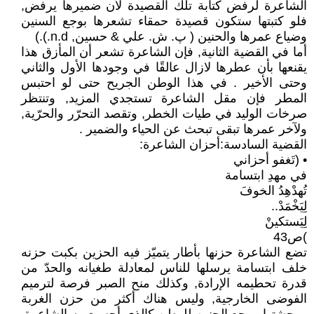
الشاعرة لرفض كتابة تلك القصيدة لأن ضميرها يرفض,
فلو كتبتها ستكون قصيدة حمقاء تشعرها بوجع السنين
وضياع عمرها والحنين ( پ. ش. علي & حسين, n.d.).)
أما في القضية الثانية, فإن الشاعرة تشعر أن المأزق هذا
يقنعها بأن عطرها لازال عالقًا في وجودها الأول والثاني
وحتى الأخير . في هذا الوطن الجريح حتى لو احتبس
المطر فإن مقل الشاعرة تستجدي المزيد, وتنتظر
صرخات الوليد في طيات الخطر, وتقصد التحرّر والحرّية,
ولآخر عمرها تبقى تبحث عن الحياء والضمير .
القضية السادسة:أحزان الشاعرة:
• (تَغفو أحزاني
في مهدِ ابتسامة
تُهدْهِدُ الخوفَ
لِيَخْمَدْ..
لِيَستكينْ
)ص43
تضع الشاعرة حزنها بأطار يتميّز فيه الحزين بكبت حزنه
خلف ابتسامة يرسلها للناس لمعادلة طغيانه والحدّ من
قدرة تحطيمه الإرادة, وكذلك منح الصبر فرصة لترميم
الفوضى الخارجية, وليس هناك أكثر من حزن الغربة