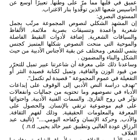
عميق في قلبها مما مرّ على وطنها, تعبيرًا أوسع عن
أحاسيس شعبها الذين توقّدوا بنار الاغتراب.
المستوى البصري:
إن المشهد الشكلي لنصوص المجموعة مرتّب بجمل
شعرية وأعمدة وتنسيقات بصرية ملائمة, الألفاظ
والسياقات الشعرية, إضافة لأدوات النقيط الفاصلة
والموحية التي منحت النصوص شكلها المتميز كجنس
ينتمي للشعر, ومختلف عن بقية الأجناس الأدبية من حيث
الشكل والبناء والمضمون .
وساعدنا ذلك على معرفة أن شاعرتنا عبير تميل للتحرّر
من قيود الوزن والقافية, وتميل لكتابة قصيدة النثر أو
التفعيلة في عموم المجموعة " قصيدة لم تكتمل".
"تهدف دراسة النص الأدبي إلى الوقوف على إبداعات
الأدباء في نصوصهم وما تحتويه من جماليات وانفعالات
تؤثّر في روح القارئ, والسمات الفنية الأدبية, واحتوائها
على قيم موضوعية ترتقي بالإنسان, والحصول على
المعرفة والمعلومات الحقيقية, وذلك لفهم الثقافة,
والأدب, وحركة الإنسان وكفاحه اليومي...." (تأليف عبد
الرزاق عودة الغالبي وتطبيق عبير خالد يحيى, n.d. )
الغلاف