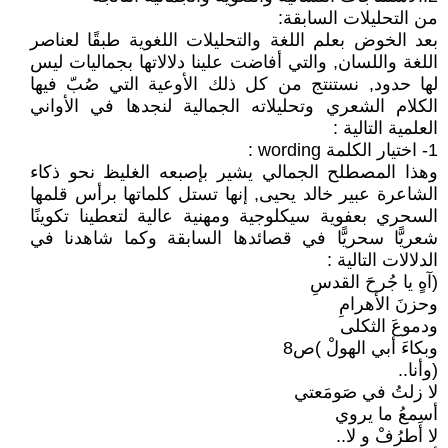
من التحليلات السابقة:
بعد الخوض بعلم اللغة والتحليلات اللغوية طبقًا لعناصر
اللغة واللسان, والتي أفاضت علينا دلالاتها بجماليات ليس
لها حدود, نستنتج من كل ذلك الأوعية التي صُبّ فيها
الكلام الشعري وتحليلاته الجمالية لنجدها في الأواني
العلمية التالية :
1- اختيار الكلمة wording :
وهذا المصطلح الجمالي يشير بإصبعه الغليظ نحو ذكاء
الشاعرة عبير خالد يحيى, إنها تستل كلماتها برأس قلمها
السحري بعفوية سيكلوجية ومهنية عالية لتعطينا تكوينًا
شعريًّا سحريًّا في قصائدها السابقة وكما شاهدنا في
الدلالات التالية :
(آهٍ يا جُرحَ القدسِ
وحزنَ الأهرامِ
ودموعَ الثكلى
وبكاءَ أبي الهولْ )ص8
(وأنا..
لا زلتُ في صَومَعتي
أسمعُ ما يروي
لا أَطرُفْ و لا..