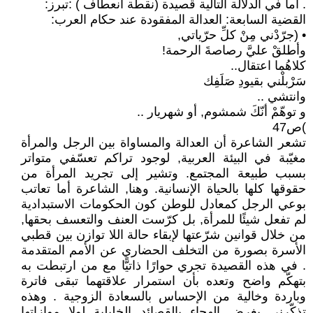
. أما في الدلالة التالية قصيدة (نقطة انعطاف ) :تبرز:
القضية السابعة: العدالة المفقودة عند حكام العرب:
• (جرّدْني مِنْ كلِّ حرّياتي,
وأطلقْ عليَّ رصاصةَ الرحمة!
كلاهُما اعتقال..
سَرْبلْني بقيودِ صَلَفِك
وانتشي ..
و توهّمْ أنّكَ شمشوم, أو شهريار ..
)ص47
تشعر الشاعرة أن العدالة والمساواة بين الرجل والمرأة
مغيّبة في البيئة العربية, لوجود تراكم تعسّفي متواتر
بسبب طبيعة المجتمع. وتشير إلى تجريد المرأة من
حقوقها كلها بالحياة الإنسانية. وهنا, الشاعرة أما تعاتب
بوعي الرجل كمعادل للوطن كون الحكومات الاستبدادية
لم تفعل شيئًا للمرأة, بل كرّست العنف والتعسف بحقها,
من خلال قوانين شرّعتها لإبقاء حالة اللا توازن بين قطبي
الأسرة بصورة من التخلف الحضاري عن الأمم المتقدمة
. في هذه القصيدة تجري حوارًا ذاتيًّا مع من ارتبطت به
بتهكّم واضح وتعده بأن استمرار علاقتهما تبقى فاترة
وباردة وخالية من الإحساس بالسعادة الزوجية . وهذه
تذكّرني بغرض الهجاء بالقصائد الخليلية لولا موازاتها