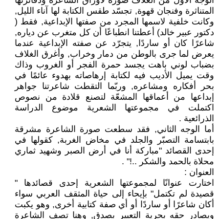
الوجه الأول من الغلاف صورة لأوراق الشاعرة ودفاترتها
المتناثرة وفنجان قهوة, تجسّد طقس الكتابة لها آناء الليل,
وكانت خلفية لاسمها المجرد من صفتها الإبداعية, فقط (
دكتور عبير خالد) أعطتنا انطباعًا أن كل متغرب عن دياره,
شاعرًا كان أو ساردًا, يتجرّد عن صفته الإبداعية عندما
يعرض لما جرى بالوطن من دمار وخراب, وأغرق الغلاف
بضباب لوني باهت يجسد حمرة الفجر أو الغروب وذاك
وقت يميل الأديب فيه لكتابة إرهاصاته بهدوء عائمًا في
بحر أفكاره ومشاعره, وربّما التقطت شاعرتنا جواهر
إبداعها من أعماقها المشعّة لتصنع قلادة من نصوص
اكتملت في مجموعتها الشعرية موضوع الدراسة
الذرائعية .
أما الوجه الثاني, فقد سطعت صورة الشاعرة مشرقة
بابتسامة التصبّر والجلد في مخاض الغربة, كقولها في
إحدى القصائد "مباركة أنا في أرض الصبر وشهيد ثماري
محلاة بالحمد والشكر ..!" .
العنوان :
اختارت عنوانًا لمجموعتها الشعرية إحدى قصائدها "
قصيدة لم تكتمل" بإيحاء إلى حياة المثقف العربي سواء
أكان شاعرًا أو ساردًا أو أي صفة كتابية أخرى, وهو يكبت
ويصادر حقه بحرية التعبير بصدق, وهنا تصف الشاعرة