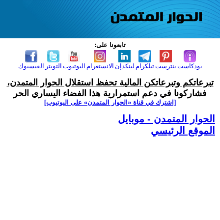
تابعونا على:
بودكاست
بنترست
تيلكرام
لينكدإن
الانستغرام
اليوتيوب
التويتر
الفيسبوك
تبرعاتكم وتبرعاتكن المالية تحفظ استقلال الحوار المتمدن،
فشاركونا في دعم استمرارية هذا الفضاء اليساري الحر
[اشترك في قناة ‫«الحوار المتمدن» على اليوتيوب]
الحوار المتمدن - موبايل
الموقع الرئيسي