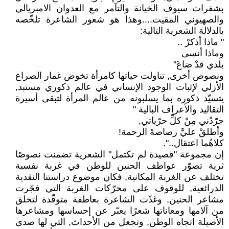
بشفرات سيوف الخيانة والتآمر مع العدوان الامبريالي
والصهيوني المقيت....وهذا هو شعور الشاعرة تلخّصه
بالدلالة الشعرية التالية:
" ماذا أذكرْ ..
وماذا أنسى
بلدي قدْ ضاعَ"
ونصوص أخرى, تناولت حياتها كامرأة تخوض غمار الصراع
الأزلي لإثبات الوجود الإنساني في عالم ذكوري مستبد,
يتسيّد ذكوره بما يسلبونه من عالم المرأة لتبقى أسيرة
التقاليد والأعراف البالية "
جرّدْني مِنْ كلِّ حرّياتي,
وأطلقْ عليَّ رصاصةَ الرحمة!
كلاهُما اعتقال..".
إن مجموعة "قصيدة لم تكتمل" الشعرية تضمنت نصوصًا
ثرية تصوّر عواطف الحنين للوطن في غربة نفسية
تختلف عن الغربة المكانية, فكان موضوع دراستنا النقدية
الذرائعية, للوقوف على محرّكات الغربة التي فجّرت
مشاعر الحنين, وغذّت الشاعرة بعاطفة متوقّدة لتخلق
من آلامها ومعاناتها شعرًا يعبّر عن إحساسها ومشاعرها
الأصيلة اتجاه الوطن, وتجعل من الأحداث, التي لها صدى