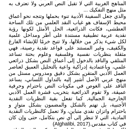
المناهج الغربية التي لا تقبل النص العربي ولا تعترف به
مثل منهج التفكيك ...
والذي جعل السفينة الأدبية تنوء بحملها وتتجه نحو أعماق
محيط الإسفاف هو غياب النقد العلمي من تلك الساحة
العطشى، فكانت الذرائعية، الحل الأمثل لكونها رؤية
نقدية عربية تطبيقية مستندة على أطر ومداخل علمية
لكل شيء يذكر من خلالها، ولا تتيح خرمًا للإنشاء الفارغ
والكفيف، وغير المستند على قواعد نقدية رصينة، فهي
مثقلة بنظريات نفسية وفلسفية وعلوم بحتة تساعد
المتلقي والناقد بالدخول إلى أعماق النص بشكل ذرائعي
علمي، وباعتمادية إدراكية واعية بالتحليل العميق لعناصر
العمل الأدبي المتقن, بشكل دقيق ومدروس مستل من
منهج عربي الأصل أُشير إليه بالتداول اللساني، يساعد
الناقد على الغوص في مكونات النص باحترام وحرفية
عميقة، ولا تقوم الذرائعية بتخريب قشرة العمل الأدبي
الخارجية الجمالية, كما تفعل بقية النظريات النقدية
الأجنبية، بل تهتم بالشكل والمضمون بشكل متوازٍ و
باحترام واتزان نقدي متباين، ولا تعمل كالنظريات النقدية
المادية، التي لا تنظر إلى أي نص بتكامل، حتى وإن كان
في كتاب مقدس.(Alghalibi, 2017)