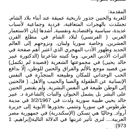
المقدمة:
للغربة والحنين جذور تاريخية عميقة عند أبناء بلاد الشام,
تجسّدت بالهجرات المتعاقبة، فردية وجماعية لأسباب
عديدة، سياسية واقتصادية ونفسية, أشدها إبان الاستعمار
الغربي ( الفرنسي) لبلاد الشام في مطلع القرن
العشرين, وخاصة سوريا ولبنان, ونزوحهم إلى العالم
الجديد وظهور الأدب المهجري الذي اعتبر أهم صفحة في
التراث الأدبي العربي. وما كتبته شاعرتنا (الدكتورة عبير
خالد يحيى) في مجموعتها الشعرية (قصيدة لم تكتمل)
من قصيد موجع بالألم والفراق والحنين للوطن، إلّا بدافع
الحب الوجداني للمكان وطبيعته المتجذّرة في النفس
الإنسانية عن الطفولة والصبا والحبيب والأهل. ( فالحنين
إلى الوطن طبيعة في الَّنفس البشرية, ولم يقتصر الحنين
على البشر بل يشمل الحيوان والنبات )الشاعرة د. عبير
خالد يحيي طبيبة سورية ولدت في 3/2/1967 في مدينة
طرطوس في سوريا وتنتمي بجذورها الأبوية إلى جزيرة
أرواد, وحاليًا هي تسكن (الإسكندرية) في جمهورية مصر
العربية.... لنرى تأثير غربتها في الدلالة التالية(إبراهيم, 1
973):