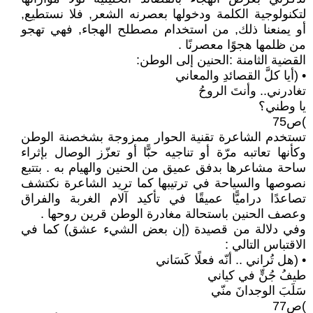
لتكنولوجية الكلمة ودخولها بعصرنه الشعر, فلا نستطيع,
أو يمنعنا ذلك, من استخدام مصطلح الهجاء, فهي تهجو
من ظلمها هجوًا معصرنًا .
القضية الثامنة :الحنين إلى الوطن:
• (أيا كلَّ القصائدِ والمعاني
تغادرني.. وأنتَ الروحُ
يا وطني؟
)ص75
تستخدم الشاعرة تقنية الحوار ممزوجة بشخصنة الوطن
وكأنها تعاتبه مرّة أو تناجيه حبًّا أو تعزّز الوصال بإثراء
ساحة مشاعرها بدفق عميق من الحنين والهيام به . بتتبع
نصوصها والسياحة في ترتيبها كما تريد الشاعرة نكتشف
تصاعدًا دراميًّا عميقًا في تأكيد آلام الغربة والفراق
وعصف الحنين باستحالة مغادرة الوطن قرين روحها .
وفي دلالة من قصيدة (إن بعض الشيء عشق) كما في
الاقتباس التالي :
• (هل تُراني .. أنّه فعلًا كَسَاني
طيفُ جُنٍّ في كياني
سَلَبَ الوجدانَ منّي
)ص77