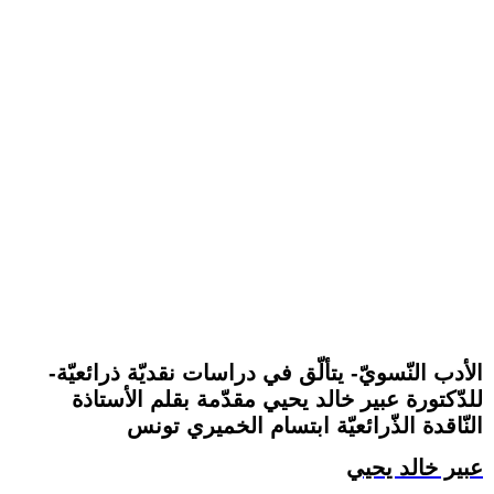
-الأدب النّسويّ- يتألّق في دراسات نقديّة ذرائعيّة
للدّكتورة عبير خالد يحيي مقدّمة بقلم الأستاذة
النّاقدة الذّرائعيّة ابتسام الخميري تونس
عبير خالد يحيي