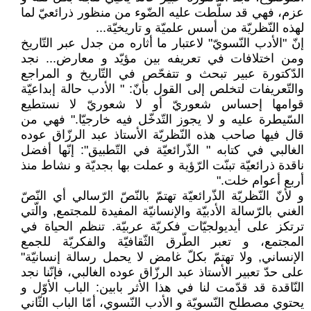
عزم، فهي قد سلّطت عليه الضّوء من منظور ذرائعيّ لما
لهذه النّظريّة من أسس علميّة و تاريخيّة...
إنّ "الأدب النّسويّ" لاعتبار ما أثاره من جدل عبر التّاريخ
ومن اختلافات في تعريفه بين مؤيّد و معارض... نجد
الدّكتورة عبير تبحث و تتفحّص في التّاريخ و المراجع
والتّعريفات لتخلص إلى القول بأنّ: " الأدب حالة إبداعيّة
قوامها إحساس شعوريّ أو لا شعوريّ لا نستطيع
السّيطرة عليه و لا يجوز التّدخّل فيه خارجيّا." فهي من
قال فيها صاحب هذه النّظريّة الأستاذ عبد الرزّاق عوده
الغالبي في كتابه " الذّرائعيّة في التّطبيق": إنّها أفضل
ناقدة ذرائعيّة تبنّت الرّؤية و عملت بها بجديّة و نشاط منذ
أربع أعوام خلت."
و لأنّ النّظريّة الذّرائعيّة تهتمّ بالنّصّ الرّسالي أي النّصّ
الغني بالرّسالة الأدبيّة والإنسانيّة المفيدة للمجتمع, والّتي
ترتكز على أيديولجيّات فكريّة عربيّة. تنظم الحياة في
المجتمع، و تعبر الطّرق الثّقافيّة والفكريّة للجمع
الإنساني, ولا تهتمّ بكلّ غامض لا يحمل رسالة إنسانيّة"
على حدّ تعبير الأستاذ عبد الرزّاق عوده الغالبي، فإنّنا نجد
النّاقدة قد قدّمت لنا في هذا الأثر بابين: الباب الأوّل و
يحتوي مصطلح النّسويّة و الأدب النّسوي، أمّا الباب الثّاني