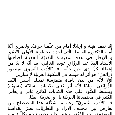
إنّنا نقف هيبة و إجلالًا أمام من علّمنا حرفً, ولعمري أنّنا
أمام الدّكتورة الفاضلة الّتي أخذت بخطواتنا الأولى للتّعمّق
و الإبحار في هذه المدرسة النّقديّة الحديثة لصاحبها
الأستاذ الفذّ عبد الرزّاق عوده الغالبي، بيد أنّه لا بدّ من
إعطاء كلّ ذي حقّ حقّه. فـ "الأدب النّسوي بمنظور
ذرائعيّ" هو أثر له قيمته في المكتبة العربيّة لاعتبارين:
أوّلا لأنّه من لدن ناقدة متمرّسة تمتلك أسس النّقد
الذّرائعي, وثانيّا لأنّه أثر يُعنى بكتابات نسائيّة (نسويّة)
ويسلّط الضّوء على هذه الكتابات لكائن عانى و يعاني
الكثير في مجتمعاتنا العربيّة بل و الغربيّة أيضًا.
فـ "الأدب النّسويّ" رغم ما شكّله هذا المصطلح من
تعارض بين مختلف الآراء و النّظريّات نظرًا لقداسة
الموضوع، نجد الدّكتورة عبير خالد يحيي تلجه بكلّ ثقة و