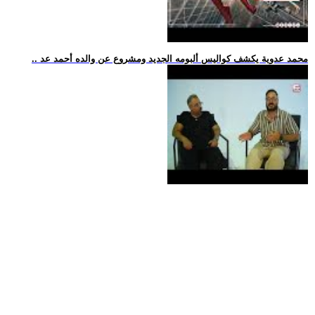
.. محمد عدوية يكشف كواليس ألبومه الجديد ومشروع عن والده أحمد عد