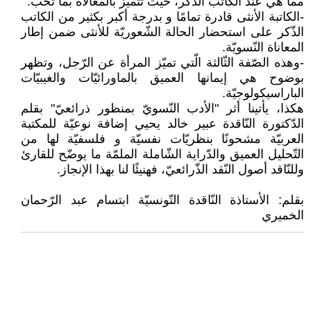
ممّا هي عند الكاتب الذّكر، حيث تتميّز بالمغالاة بما تحبّ.
-الكاتبة الأنثى قادرة تمامًا و بدرجة أكبر بكثير من الكاتب
الذّكر على استحضار الحالة الشّعوريّة للأنثى ضمن إطار
المعاناة النّسويّة.
-وهذه الصّفة الثّالثة الّتي تميّز المرأة عن الرّجل، وتظهر
بوضوح هي إيمانها العميق بالماورائيّات والغيبيّات
الباراسيكولوجيّة.
هكذا، يأتينا أثر "الأدب النّسويّ بمنظور ذرائعيّ" بقلم
الدّكتورة النّاقدة عبير خالد يحيي إضافة نوعيّة للمكتبة
العربيّة مشحونًا بنظريّات نفسيّة و فلسفيّة لها من
التّحليل العميق والدّراية الشّاملة الملمّة ما يوضّح للقارئ
وللنّاقد أصول النّقد الذّرائعيّ، فهنيئًا لنا بهذا الإنجاز.
بقلم: الأستاذة النّاقدة التّونسيّة ابتسام عبد الرّحمان
الخميري