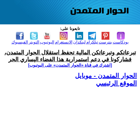
تابعونا على:
بودكاست
بنترست
تيلكرام
لينكدإن
الانستغرام
اليوتيوب
التويتر
الفيسبوك
تبرعاتكم وتبرعاتكن المالية تحفظ استقلال الحوار المتمدن،
فشاركونا في دعم استمرارية هذا الفضاء اليساري الحر
[اشترك في قناة ‫«الحوار المتمدن» على اليوتيوب]
الحوار المتمدن - موبايل
الموقع الرئيسي