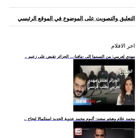
التعليق والتصويت على الموضوع في الموقع الرئيسي
اخر الافلام
.. مهدي لعريبي: من السينما إلى -مافيا-... الجزائر تقبض على زعيم
.. محمد علام وهيثم سعيد: ألبوم محمد عدوية الجديد استكمالا لنجاح