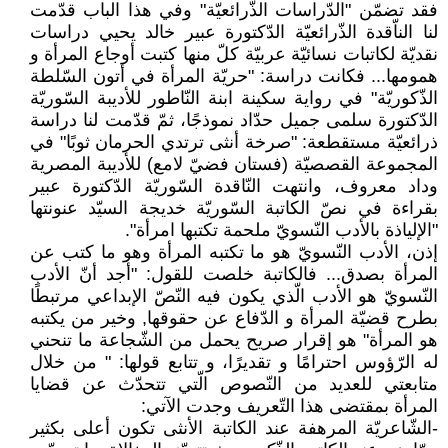
فقد تضمّن "الدّراسات الذّرائعيّة" وفي هذا الباب قدّمت
لنا الناّقدة الذّرائعيّة الدّكتورة عبير خالد يحيي دراسات
نقديّة لكاتبات نسائيّة عربيّة كلّ منها كتبت أوجاع المرأة و
همومها... فكانت دراسة: "حريّة المرأة في أتون السّلطة
الذّكوريّة" في رواية سكينة ابنة النّاطور للأديبة السّوريّة
الدّكتورة سلمى جميل حدّاد نموذجًا، ثمّ قدّمت لنا دراسة
ذرائعيّة مستقطعة: "صرخة أنثى ترتدي الحرمان ثوبًا" في
المجموعة القصصيّة (فستان فضيّ لامع) للأديبة المصرية
وداد معروف، وانتهت النّاقدة السّوريّة الدّكتورة عبير
بقراءة في نصّ الكاتبة السّوريّة خديجة السيّد عنونتها
"الإلياذة بالأدب النّسويّ ملحمة تكتبها امرأة".
إذن، الأدب النّسويّ هو ما تكتبه المرأة وهو ما كتب عن
المرأة بصدق... فالكاتبة خلصت للقول: "أجد أنّ الأدب
النّسويّ هو الأدب الّذي يكون فيه النّصّ الإبداعي مرتبطًا
بطرح قضيّة المرأة و الدّفاع عن حقوقها, وخير من يكتبه
هو المرأة" هو إقرار صريح يحمل من الشّجاعة ما تنحني
له الرّؤوس احترامًا و تقديرًا، و تتابع قولها: " من خلال
متابعتي للعديد من النّصوص الّتي تتحدّث عن قضايا
المرأة بمقتضى هذا التّعريف وجدت الآتي:
-الشّاعريّة المرهفة عند الكاتبة الأنثى تكون أعلى بكثير