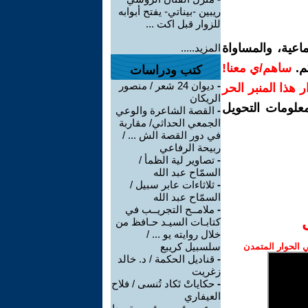
ريبين -بيناتي- يفتح أبوابه
للزوار قبل اكت ...
اعية، والمساواة
المزيد.....
م.
ساهم/ي معنا!
كتب ودراسات
-
ديوان 24 شعر / منصور
رار هذا المنبر الحر
الريكان
معلومات التحويل
-
القصة الشاعرة والوعي
الجمعي الحداثي/ مقاربة
في دور القصة الش ... /
ربيحة الرفاعي
-
تصاوير لية الظمأ /
السمّاح عبد الله
-
ثلاثاءات عابر سبيل /
السمّاح عبد الله
-
ملامــح التجريــب في
كتابـات السيـد حـافظ من
خلال روايته يو ... /
سلسبيل كريبع
الحوار المتمدن
-
قناديل الحكمة / د. خالد
زغريت
-
حكاياتْ تَكاد تُنسى / فلاح
العيفاري