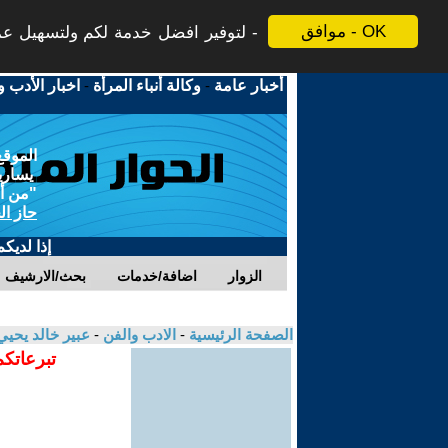
موافق - OK
لتوفير افضل خدمة لكم ولتسهيل عملي
أخبار عامة
-
وكالة أنباء المرأة
-
اخبار الأدب و
الموقع
يسارية
"من أج
حاز ال
إذا لديك
الزوار
اضافة/خدمات
بحث/الارشيف
الصفحة الرئيسية
-
الادب والفن
-
عبير خالد يحي
تبرعاتكم