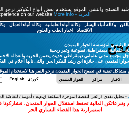
ة التصفح والنشر، الموقع يستخدم بعض أنواع الكوكيز نرجو النق
More info - المزيد
experience on our website
الفن
-
وكالة أنباء اليسار
-
وكالة أنباء العلمانية
-
وكالة أنباء العمال
-
وكا
الاقتصاد
-
اخبار الطب والعلوم
 الرئيسي لمؤسسة الحوار المتمدن
، علمانية، ديمقراطية، تطوعية وغير ربحية
ل مجتمع مدني علماني ديمقراطي حديث يضمن الحرية والعدالة الاجتم
حوار المتمدن على جائزة ابن رشد للفكر الحر والتى نالها أعلام في الفك
م مشاكل تقنية في تصفح الحوار المتمدن نرجو النقر هنا لاستخدام الموقع
كوردي
English
الاخبار
مراكز
الحوار المتمدن
ي
- تحليل نقدي ذرائعي للقصة الموجزة المكثفة ق.م.م / أمومة / للقاصّة ال
 وتبرعاتكن المالية تحفظ استقلال الحوار المتمدن، فشاركونا 
استمرارية هذا الفضاء اليساري الحر