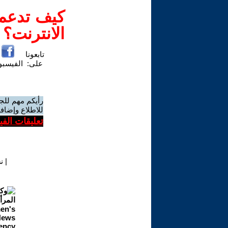
كيف تدعم-
الانترنت؟
تابعونا
على:
الفيسب
رأيكم مهم للج
للاطلاع وإضافة
تعليقات الف
|
ن