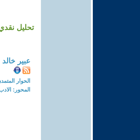
تحليل نقدي 
عبير خالد 
الحوار المتمدن-العدد: 7469 - 22
المحور: الادب