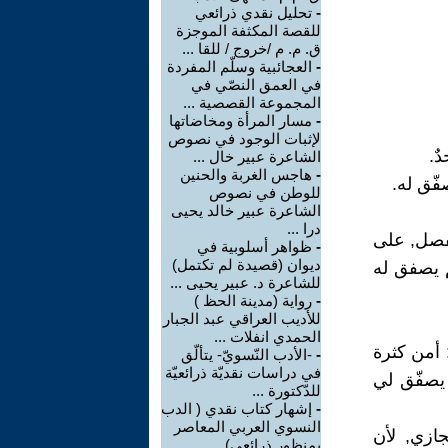
-
تحليل نقدي ذرائعي
للقصة المكثفة الموجزة
ق. م. م /خروج / للقا ...
-
العجائبية وسلّم المفردة
في العمق النصّي في
المجموعة القصصية ...
-
مسار المرأة ومخاضاتها
لإثبات الوجود في نصوص
ٌ.
الشاعرة عبير خال ...
-
هاجس الغربة والحنين
فّق له.
للوطن في نصوص
الشاعرة عبير خالد يحيى
درا ...
لفصل, على
-
ظواهر أسلوبية في
ديوان (قصيدة لم تكتمل)
م يصفق له
للشاعرة د. عبير يحيى ...
-
رواية (مدينة الحظ )
للأديب العراقي عبد الجبار
الحمدي انفلات ...
: أمن كثرة
-
-الأدب النّسويّ- يتألّق
في دراسات نقديّة ذرائعيّة
 يصفّق لي
للدّكتورة ...
-
إشهار كتاب نقدي ( الدب
النسوي العربي المعاصر
جازي, لأن
بمنظور ذرائعي)