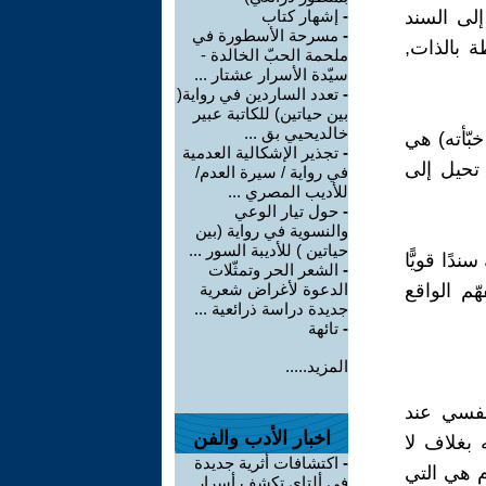
إلى السند
-
إشهار كتاب
-
مسرحة الأسطورة في
ة بالذات,
ملحمة الحبّ الخالدة -
سيّدة الأسرار عشتار ...
-
تعدد الساردين في رواية(
بين حياتين) للكاتبة عبير
خالديحيي بق ...
بّأته) هي
-
تجذير الإشكالية العدمية
 تحيل إلى
في رواية / سيرة العدم/
للأديب المصري ...
-
حول تيار الوعي
والنسوية في رواية (بين
حياتين ) للأديبة السور ...
دًا قويًّا
-
الشعر الحر وتمثّلات
هّم الواقع
الدعوة لأغراض شعرية
جديدة دراسة ذرائعية ...
-
تائهة
المزيد.....
نفسي عند
اخبار الأدب والفن
 بغلاف لا
-
اكتشافات أثرية جديدة
م هي التي
في ألتاي تكشف أسرار