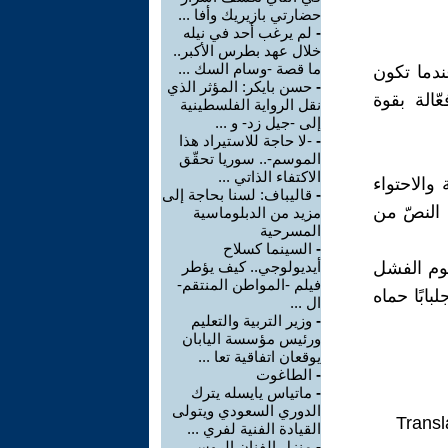
حضارتي بازيريك وأفا ...
-
لم يرغب أحد في نيله
خلال عهد بطرس الأكبر..
ما قصة -وسام السك ...
ندما تكون
-
حسن بايكر: المؤثر الذي
الة بقوة
نقل الرواية الفلسطينية
إلى -جيل زد- و ...
-
-لا حاجة للاستيراد هذا
الموسم-.. سوريا تحقّق
الاكتفاء الذاتي ...
والاحتواء
-
قاليباف: لسنا بحاجة إلى
 النصّ من
مزيد من الدبلوماسية
المسرحية
-
السينما كسلاح
موم الفشل
أيديولوجي.. كيف يؤطر
فيلم -المواطن المنتقم-
بابًا حماه
ال ...
-
وزير التربية والتعليم
ورئيس مؤسسة اليابان
يوقعان اتفاقية تعا ...
-
الطاغوت
-
ماتياس يايسله يترك
الدوري السعودي ويتولى
Transl
القيادة الفنية لفري ...
-
منزل الفنان الروسي