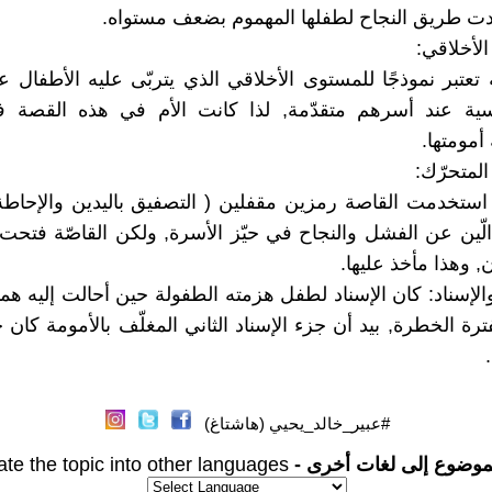
دت طريق النجاح لطفلها المهموم بضعف مستواه.
لأخلاقي:
تعتبر نموذجًا للمستوى الأخلاقي الذي يتربّى عليه الأطفال ع
سية عند أسرهم متقدّمة, لذا كانت الأم في هذه القصة فعّ
أمومتها.
المتحرّك:
: استخدمت القاصة رمزين مقفلين ( التصفيق باليدين والإحاطة 
لّين عن الفشل والنجاح في حيّز الأسرة, ولكن القاصّة فتحت
ن, وهذا مأخذ عليها.
ة والإسناد: كان الإسناد لطفل هزمته الطفولة حين أحالت إليه ه
رة الخطرة, بيد أن جزء الإسناد الثاني المغلّف بالأمومة كان جل
#عبير_خالد_يحيي (هاشتاغ)
موضوع إلى لغات أخرى -
ate the topic into other languages