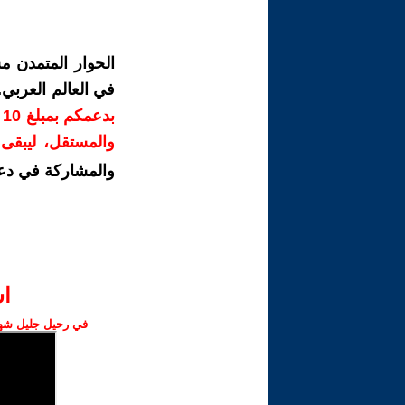
الحوار المتمدن م
في العالم العربي
ب
والمستقل، ليبقى ص
والمشاركة في دع
ا‫
في رحيل جليل شهبا