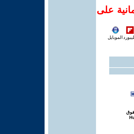
انية على
يبورد
الموبايل