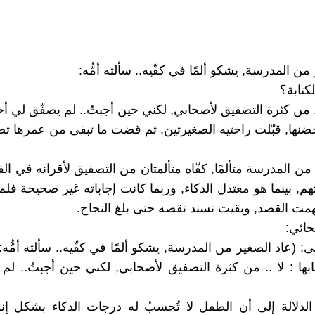
من المدرسة, يشكو ألمًا في كفّيه.. سألته أمُّه:
كتابة؟
 .. من كثرة التصفيق لأصحابي, لكني حين أجبتُ.. لم يصفّق لي أحد
حضنها, قبّلت راحتيه الصغيرتين, ثم قضت ما تبقى من عمرها تص
من المدرسة متألمًا, كفّاه متألمتان من التصفيق لأقرانه في ا
هم, بينما هو معتدل الذكاء, وربما كانت إجاباته غير صحيحة فل
فهمت القصد, وبقيت تسند نقصه حتى بلغ النجاح.
يحائي:
ولى: (عاد الصغير من المدرسة, يشكو ألمًا في كفّيه.. سألته أمُّه
جابها : لا .. من كثرة التصفيق لأصحابي, لكني حين أجبتُ.. لم
لدلالة إلى أن الطفل لا تُحسبُ له درجات الذكاء بشكل إن