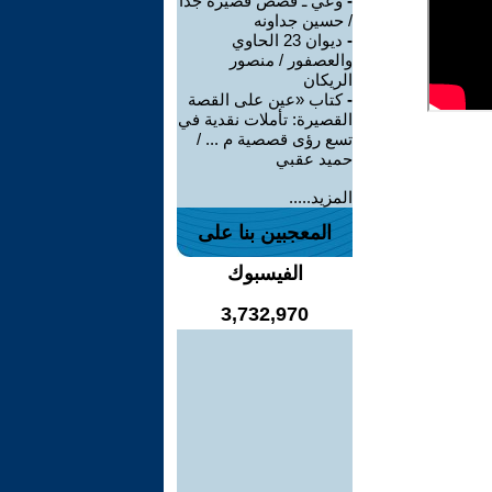
-
وعي ـ قصص قصيرة جدا
/ حسين جداونه
-
ديوان 23 الحاوي
والعصفور / منصور
الريكان
-
كتاب «عين على القصة
القصيرة: تأملات نقدية في
تسع رؤى قصصية م ... /
حميد عقبي
المزيد.....
المعجبين بنا على
الفيسبوك
3,732,970