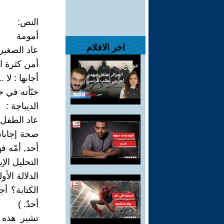
النص:
أمومة
اخر الافلام
عاد الصغير 
أمن كثرة ال
أجابها : لا
خبّأته في 
الديباجة :
عاد الطفل 
صحة إجابات
أحد, أمّه 
التحليل الإ
الدلالة الأ
الكتابة؟ أ
أحدٌ. )
تشير هذه ا