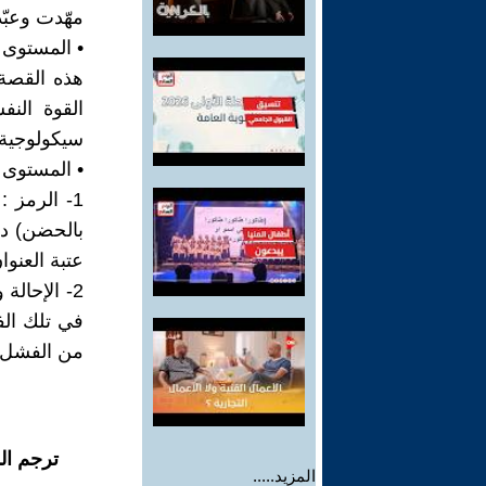
مهّدت وعبّ
• المستوى ا
هذه القصة 
القوة النف
سيكولوجية 
• المستوى 
1- الرمز 
بالحضن) دا
عتبة العنوا
2- الإحال
في تلك الفت
من الفشل.
ترجم ال
المزيد.....