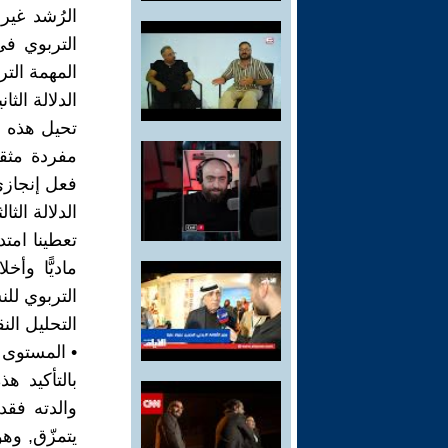
الرُشد غير
التربوي في
المهمة التر
الدلالة الثا
تحيل هذه ال
مفردة مثقل
فعل إنجازي
الدلالة الث
تعطينا امتد
ماديًّا وأخ
التربوي لل
التحليل الن
• المستوى 
بالتأكيد ه
والدته فقد
يتمزّق, وه