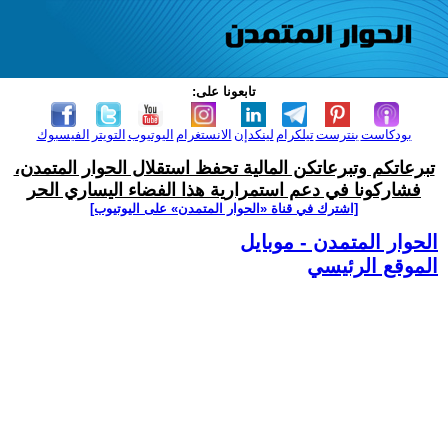
تابعونا على:
بودكاست
بنترست
تيلكرام
لينكدإن
الانستغرام
اليوتيوب
التويتر
الفيسبوك
تبرعاتكم وتبرعاتكن المالية تحفظ استقلال الحوار المتمدن،
فشاركونا في دعم استمرارية هذا الفضاء اليساري الحر
[اشترك في قناة ‫«الحوار المتمدن» على اليوتيوب]
الحوار المتمدن - موبايل
الموقع الرئيسي