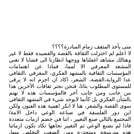
متى يأخذ المثقف زمام المبادرة؟؟؟؟
لا اعلم لم اختزلت الثقافة بالقصة والقصيدة فقط لا غير
وهنالك مشاهد اغفلناها ووجهنا انظارنا الى قضايا لا تغني
المشعد المعرفي الا لمما، فماذا عن اهتمامات
المؤسسات الثقافية بالمشهد الفكري، المعرفي ،الثقافي
عدا الرواية،القصة، الشعر، اكاد ان اجزم انه لا يرقى
للمستوى المطلوب بتاتا، فنحن نجتر ثقافات الآخرين هذا
من جانب ومن جانب آخر فالمؤسسات هذه لا تهتم
بالشأن الفكري بل كأنما لايوجد شيء في المشهد الثقافي
سوى القصة والشعر، هنا لا انكر اهمية هذه الفنون ولكن
اين دور الفلسفة في صناعة الوعي داخل الامة/
المجتمع.بالتالي صنع التغيير ، اننا في خضم ازمات متعددة
فاذا لم نصنع الوعي ثم التغيير تجاهها تكاد تكون ازماتنا
هذه مترسخة ومتجذرة ومن الصعب التخلص منها،