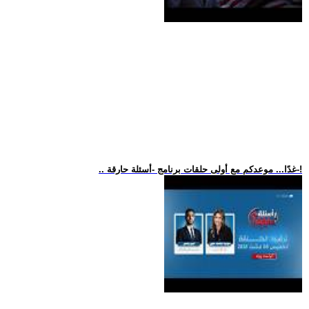
.. غدًا... موعدكم مع أولى حلقات برنامج -أسئلة حارقة-!