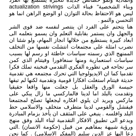
والمادية ونمو خصائص جديدة للخبرة يستمتع بها الفرد
وبناء الشخصية" فبناء الذات actualization strivings
ليس هو الاحتفاظ بحالة التوازن او الوضع الراهن انما هو
التحسن والنمو .
هنا يتحتم على الفرد ان ينتصر لنفسه ضد قوى الشر
والجهل وان يستمر بقابلية التعلم وان يسمو بتعلمه الى
ابعاد كبيرة يستطيع من خلالها انجاز المهام، ولو شئنا ان
نضرب امثلة على مجتمعات انتشلت نفسها من التخلف
الممنهج الذي رسمته سياسات خاطئة او رسم لها بسبب
سياسات استعمارية ومنها سنغافورا وفيتنام الذي كمن
سر نجاحه في تطوره الفكري التقدمي فنخبته تملك فكرا
تقدميا كما ان الايديولوجيا التي تحرك مجتمعه هي تقدمية
حديثة فيتنام استغلت افكارا قومية وتقدمية لكنها لم تبقها
حبيسة الورق والعقل بل جعلت منها واقعا حقيقيا
وتقدمت بالبلد اما لدينا فالماركسي ما زال يبكي على
ماركس ويريد ان يلوي افكاره ليجعلها تصلح لمجتمعنا
فيفشل والقومي لدينا متطرف متخلف والاسلامي حط
البلد وافلسه . ينبغي على المثقف ان يأخذ بزمام المبادرة
ويدعو الى تطبيق الافكار التقدمية لبناء البلد وفق منهج
ورؤية شبيهة بمفاهيم من قبيل (حكومة الانسان) .التي
دعا اليها عز الدين سليم (المفكر الاسلامي) . كما نحن