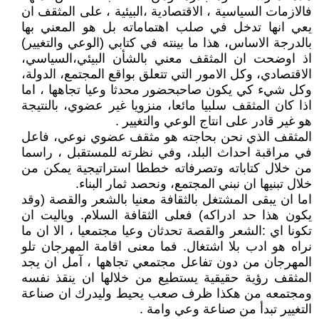
فالازمات السياسية ، الاقتصادية ،البيئية ، على المثقف ان
يعي انها تدخل في صلب اهتماماته بل هو المعني بها
بالدرجة الاساس، هذا ما بينته في كتابي (الوعي والتغيير)
اذ اوضحت ان المثقف معني بالشأن البيئي،السياسي،
الاقتصادي، وكل الامور التي تتعلق بواقع المجتمع، الدولة،
وكل شيء كي يكون صاحبحضور محدثا وعيا تجاهها ، اما
اذا كان المثقف سلبيا مائعا، منزويا غير عضوي، بالنتيجة
هو غير قادر على انتاج الوعي والتغيير .
المثقف الذي نحن بحاجته هو مثقف عضوي نوعي، فاعل
في مراقبة احداث البلد، وفي نظرته للمستقبل ، راسما
من خلال كتاباته وتصرفاته خططا استراتيجية يمكن من
خلال تبنيها ان نبني المجتمع، ونحصد ثمار البناء.
اما ان يبقى المشتغل بالثقافة معنيا بالشعر والقصة (وقد
يكون هذا حد ادراكه) فعلى الثقافة السلام. وياليت ان
تكونا اي :الشعر والقصة تحدثان وعيا مجتمعيا ، الا ان ما
نراه هو ادب بلا اشتغال. فما معنى اقامة المهرجان تلو
المهرجان من دون تفاعل مجتمعي تجاهها ، آمل ان يجد
المثقف رؤية حقيقية يستطيع من خلالها ان ينقذ نفسه
ومجتمعه من هكذا ظرف صعب يحيط وليدرك ان صناعة
التغيير تبدأ من صناعة وعي وامة .