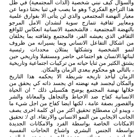
والسؤال كيف نبني شخصية (الذات المجتمعية) في ظل
هذا التراجع الفكري؟ وهو ما يصب في ثنيا بحثنا دوما عن
معيار النهضة المجتمعي والذي لن يتأتى الا بفوارق علمية
ومعايير ثقافية تتمازج سوية لنشدان الامل المرجو
بالنهضة المجتمعية . فالشخصية الانسانية انعكاس للواقع
الثقافي الذي يعيشه الفر، فالمجتمع وثقافته بما يخلقان
من اشكال التفاعل الانساني وبما يسيرانه من ظروف
لنمو الشخصية وتشكلها يمثلان محددات رئيسية
لبنائها.الانسان هو اجتماعي حاضر ومستقبلا وتاريخي حين
يشتق الكثير من ثنايا حياته من تركيبات اجتماعية وتاريخية
، بالتالي هو محكوم ببعدي الزمان والمكان.
الزمان ليأخذ تاريخه شريطة الا يحكمه هذا التاريخ
والمكان ليجسد فيه نهضته اي يجسد ذاته كي يحقق من
خلالها نهضة المجتمع يوضح هكسيلي ذلك " ان الحياة
الانسانية كفاح ضد الاحباط والتجاهل والمعاناة والشر
والقصور بصفة عامة ، لكنها ايضا كفاح من اجل شيء ما
، ويبدو ان مصطلح تحقيق اكثر من اي كلمة اخرى يصف
الجانب الايجابي من النمو الانساني والارتقاء. اي /: تحقيق
الامكانات الخاصة بواسطة الفرد والامكانات الجديدة
بواسطة الجنس البشري واشباع الحاجات النفسية