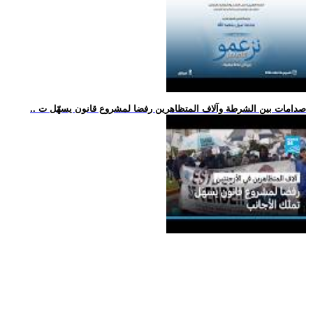
.. صدامات بين الشرطة وآلاف المتظاهرين رفضا لمشروع قانون يسهّل ت