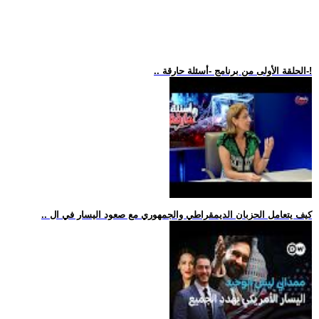
.. الحلقة الأولى من برنامج -أسئلة حارقة-!
.. كيف يتعامل الحزبان الديمقراطي والجمهوري مع صعود اليسار في ال