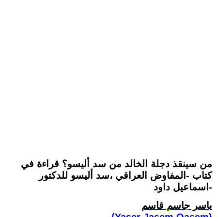
من سينقذ دجلة الخالد من سد أليسو؟ قراءة في
كتاب -المفاوض العراقي ،سد أليسو للدكتور
اسماعيل داود-
ياسر جاسم قاسم
(Yaser Jasem Qasem)