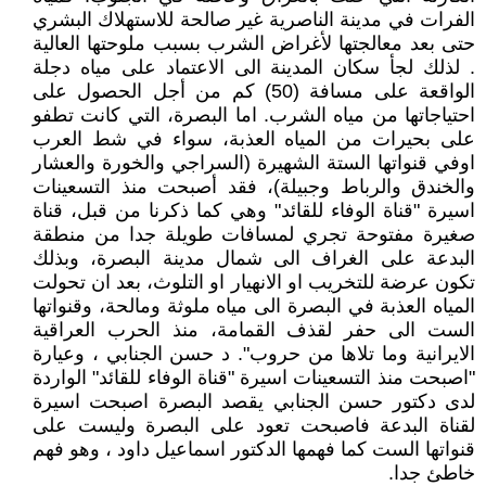
الفرات في مدينة الناصرية غير صالحة للاستهلاك البشري
حتى بعد معالجتها لأغراض الشرب بسبب ملوحتها العالية
. لذلك لجأ سكان المدينة الى الاعتماد على مياه دجلة
الواقعة على مسافة (50) كم من أجل الحصول على
احتياجاتها من مياه الشرب. اما البصرة، التي كانت تطفو
على بحيرات من المياه العذبة، سواء في شط العرب
اوفي قنواتها الستة الشهيرة (السراجي والخورة والعشار
والخندق والرباط وجبيلة)، فقد أصبحت منذ التسعينات
اسيرة "قناة الوفاء للقائد" وهي كما ذكرنا من قبل، قناة
صغيرة مفتوحة تجري لمسافات طويلة جدا من منطقة
البدعة على الغراف الى شمال مدينة البصرة، وبذلك
تكون عرضة للتخريب او الانهيار او التلوث، بعد ان تحولت
المياه العذبة في البصرة الى مياه ملوثة ومالحة، وقنواتها
الست الى حفر لقذف القمامة، منذ الحرب العراقية
الايرانية وما تلاها من حروب". د حسن الجنابي ، وعيارة
"اصبحت منذ التسعينات اسيرة "قناة الوفاء للقائد" الواردة
لدى دكتور حسن الجنابي يقصد البصرة اصبحت اسيرة
لقناة البدعة فاصبحت تعود على البصرة وليست على
قنواتها الست كما فهمها الدكتور اسماعيل داود ، وهو فهم
خاطئ جدا.