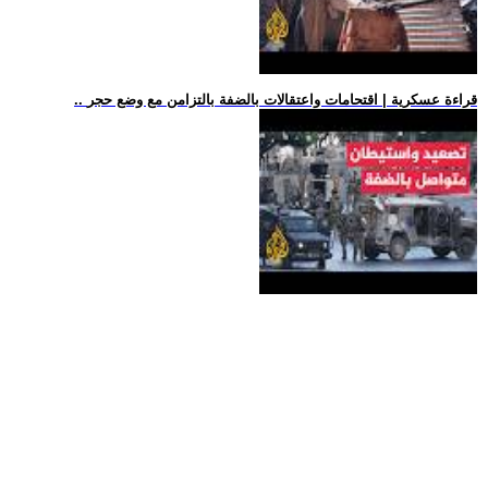
.. قراءة عسكرية | اقتحامات واعتقالات بالضفة بالتزامن مع وضع حجر