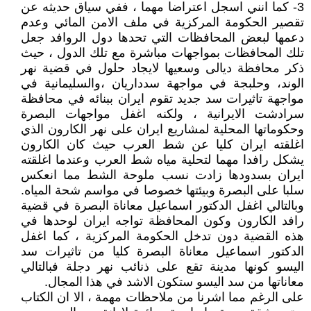
3- كما انني اسجل اعتراضا مهما ، ففي سياق حديثه عن
تقصير الحكومة المركزية في ملف الامن المائي وعدم
دعمها لبعض المحافظات التي تحدها دول الروافد جعل
تلك المحافظات بمواجهات مباشرة مع تلك الدول ، حيث
ذكر محافظة ديالى وسعيها لايجاد حلول في قضية نهر
الوند، وحلبجة في مواجهة سدداريان ،والسليمانية في
مواجهة تاثيرات سد جديد تقوم ايران ببنائه في محافظة
سرادشت الايرانية ، ولكنه اغفل مواجهات البصرة
وحكوماتها المحلية لمشاريع ايران على نهر الكارون الذي
اغلقته ايران كليا عن شط العرب حيث كان الكارون
يشكل رافدا مهما لتحلية مياه شط العرب وعندما اغلقته
ايران بسدودها زادت نسب ملوحة الشط مما انعكس
سلبا على البصرة وبيئتها خصوصا في مواسم شحة المياه.
وبالتالي اغفل الدكتور اسماعيل معاناة البصرة في قضية
رافد الكارون وكون المحافظة تواجه ايران لوحدها في
هذه القضية دون تدخل الحكومة المركزية ، كما اغفل
الدكتور اسماعيل معاناة البصرة كليا من تاثيرات سد
اليسو كونها مدينة تقع على ذنائب نهر دجلة فبالتالي
معاناتها من سد اليسو ستكون الاشد في هذا المجال.
على الرغم مما اشرنا من ملاحظات مهمة ، الا ان الكتاب