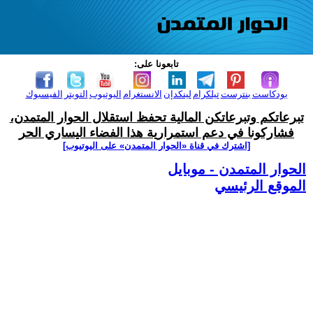
تابعونا على:
بودكاست
بنترست
تيلكرام
لينكدإن
الانستغرام
اليوتيوب
التويتر
الفيسبوك
تبرعاتكم وتبرعاتكن المالية تحفظ استقلال الحوار المتمدن،
فشاركونا في دعم استمرارية هذا الفضاء اليساري الحر
[اشترك في قناة ‫«الحوار المتمدن» على اليوتيوب]
الحوار المتمدن - موبايل
الموقع الرئيسي