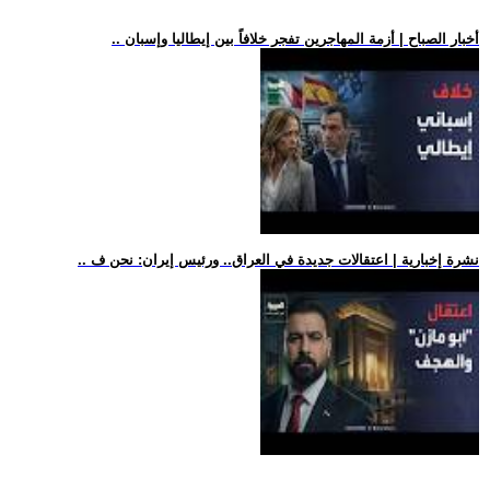
.. أخبار الصباح | أزمة المهاجرين تفجر خلافاً بين إيطاليا وإسبان
.. نشرة إخبارية | اعتقالات جديدة في العراق.. ورئيس إيران: نحن ف