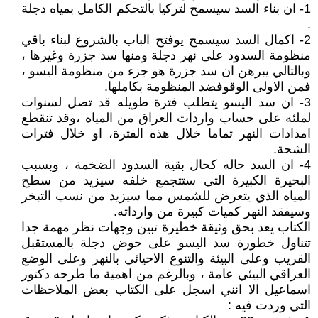
1- ان بناء السد سيسمح لتركيا بالتحكم الكامل بمياه دجلة
.
2- اكمال السد سيسمح يوفتح الباب بالشروع لبناء باقي
منظومة السدود على نهر دجلة ومنها سد جزرة وغيرها ،
وبالتالي يبرهن ان سد جزرة هو جزء من منظومة اليسو ،
فمن الاولى الوقوفضد المنظومة بكاملها.
3- ان سد اليسو يتطلب فترة طويله قد تصل لسنوات
لملئه على حساب واردات العراق من المياه ،وقد تنقطع
امدادات النهر تماما خلال هذه الفترة، او خلال فترات
الشحة.
4- ان السد حاله كحال بقية السدود الضخمة ، وبسبب
البحيرة الكبيرة التي ستتجمع خلفه سيزيد من سطح
المياه الذي يتعرض للشمس مما سيزيد من نسب التبخر
وسيفقد النهر كميات كبيرة من وارداته.
الكتاب يعد بحق وثيقة خطيرة تبين وجهات نظر مهمة جدا
تتناول خطورة سد اليسو على حوض دجلة بالمستقبل
القريب وعلى البيئة والتنوع الاحيائي بالنهر وعلى الوضع
العراقي البيئي عامة ، وبالرغم من اهمية ما طرحه دكتور
اسماعيل الا انني اسجل على الكتاب بعض الملاحظات
التي وردت فيه :