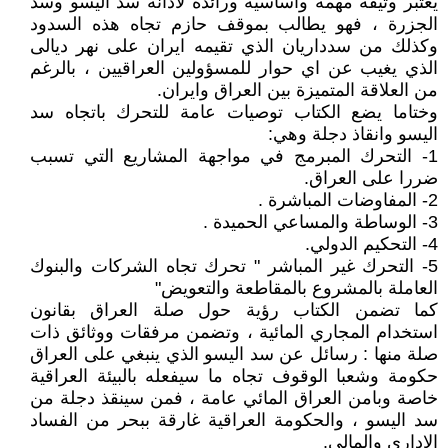
يعتبر وثيقة مهمة واساسية ورائدة لادانة سد اليسو وسد
الجزرة ، فهو يطالب بموقف حازم تجاه هذه السدود
وكذلك من سدداريان الذي تقيمه ايران على نهر ديالى
الذي يغيب عن اي حوار للمسؤولين العراقيين ، بالرغم
من العلاقة المتميزة بين العراق وايران.
وختاما يضع الكتاب توصيات عامة للتحرك باتجاه سد
اليسو وانقاذ دجلة وهي:
1- التحرك المبرمج في مواجهة المشاريع التي تسبب
ضررا على العراق.
2- المفاوضات المباشرة .
3- الوساطة والمساعي الحميدة .
4- التحكيم الدولي.
5- التحرك غير المباشر " تحرك تجاه الشركات والبنوك
العاملة بالمشروع بالمقاطعة والتعويض"
كما تضمن الكتاب رؤية حول صلة العراق بقانون
استخدام المجاري المائية ، وتضمن مرفقات ووثائق ذات
صلة منها : رسائل عن سد اليسو الذي ينبغي على العراق
حكومة وشعبا الوقوف تجاه ما سيفعله بالبيئة العراقية
خاصة وبامن العراق المائي عامة ، فمن سينقذ دجلة من
سد اليسو ، والحكومة العراقية غارقة ببحر من الفساد
الاداري والمالي.