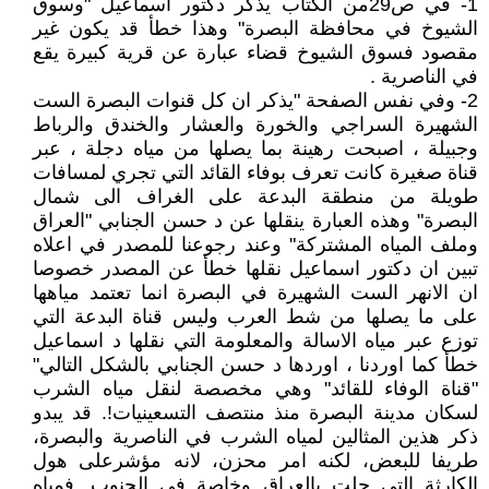
1- في ص29من الكتاب يذكر دكتور اسماعيل "وسوق
الشيوخ في محافظة البصرة" وهذا خطأ قد يكون غير
مقصود فسوق الشيوخ قضاء عبارة عن قرية كبيرة يقع
في الناصرية .
2- وفي نفس الصفحة "يذكر ان كل قنوات البصرة الست
الشهيرة السراجي والخورة والعشار والخندق والرباط
وجبيلة ، اصبحت رهينة بما يصلها من مياه دجلة ، عبر
قناة صغيرة كانت تعرف بوفاء القائد التي تجري لمسافات
طويلة من منطقة البدعة على الغراف الى شمال
البصرة" وهذه العبارة ينقلها عن د حسن الجنابي "العراق
وملف المياه المشتركة" وعند رجوعنا للمصدر في اعلاه
تبين ان دكتور اسماعيل نقلها خطأ عن المصدر خصوصا
ان الانهر الست الشهيرة في البصرة انما تعتمد مياهها
على ما يصلها من شط العرب وليس قناة البدعة التي
توزع عبر مياه الاسالة والمعلومة التي نقلها د اسماعيل
خطأ كما اوردنا ، اوردها د حسن الجنابي بالشكل التالي"
"قناة الوفاء للقائد" وهي مخصصة لنقل مياه الشرب
لسكان مدينة البصرة منذ منتصف التسعينيات!. قد يبدو
ذكر هذين المثالين لمياه الشرب في الناصرية والبصرة،
طريفا للبعض، لكنه امر محزن، لانه مؤشرعلى هول
الكارثة التي حلت بالعراق وخاصة في الجنوب. فمياه