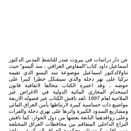
عن دار دراسات في بيروت صدر للناشط المدني الدكتور
اسماعيل داود كتاب"المفاوض العراقي ، سد أليسو" حيث
تناولالدكتور اسماعيل موضوعة سد اليسو الذي تقيمه
تركيا على نهر دجلة والذي سيشكل خطرا كبيرا على
حوضه ، وقد اعتبره الكتاب مخالفا لاتفاقية قانون
استخدام المجاري المائية الدولية في الاغراض غير
الملاحية لعام 1997 ،لقد ناقش الكتاب عبر فصوله الاربعة
مواضيع ذات حساسية كبيرة لارتباطها بأمن العراق المائي
ومشاريع السدود الكبيرة واثرها على نهري دجلة والفرات
وعلى روافدهما النابعة بعضها من دول الجوار، كما ناقش
النزاع الداحلي المتفاقم بين محافظات العراق المختلفة
وبين اقليم كردستان وحكومة العراق المركزية ، واخذ