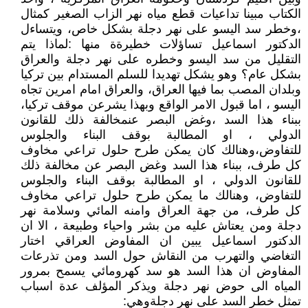
الكتاب مبينا تداعيات قطع مياه نهر الزاب الصغير كمثال
،وخطر سد اليسو على نهر دجلة بشكل خاص، ويتساءل
الدكتور اسماعيل تساؤلات خطيرةة منها :لماذا يتم
التقليل من سد اليسو وخطره على نهر دجلة والعراق
بشكل عام؟ وهو يشكل تهديدا للسلم المستدام بين تركيا
وبلدان المصب بما فيها العراق، والعراق امام امرين تجاه
اليسو ، اما قبول الامر الواقع وبهذا يشرعن موقف تركيا،
ببناء هذا السد ،وغض البصر عنمخالفة ذلك للقانون
الدولي ، او المطالبة بوقف البناء والجلوس
للتفاوض،وهنالك كان يمكن طرح حلول تراعي مخاوف
كل طرف، ببناء هذا السد وغض البصر عن مخالفة ذلك
للقانون الدولي ، او المطالبة بوقف البناء والجلوس
للتفاوض، وهنالك ما يمكن طرح حلول تراعي مخاوف
كل طرف، من جهة العراق وامنه المائي وسلامة نهر
دجلة ومن يعتاش عليه من بشر واحياء وطبيعة ، الا ان
الدكتور اسماعيل يبين ان المفاوض العراقي اختار
التغاضي والتهرب من النقاش حول السد ومن تذرعات
المفاوض ان هذا السد هو سد كهرومائي يسمح بمرور
المياه الى حوض نهر دجلة ويذكر المؤلف عدة اسباب
تمثل خطر السد على نهر دجلةوهي: