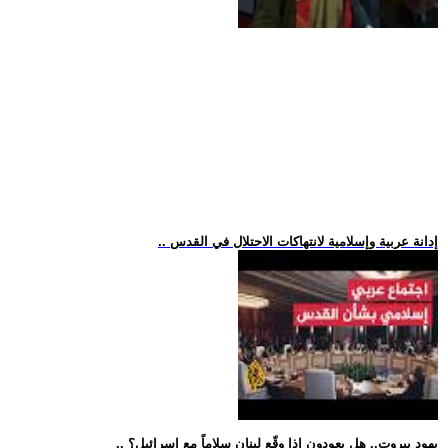
.. إدانة عربية وإسلامية لانتهاكات الاحتلال في القدس
.. يهود بيروت.. هل يعودون إذا وقّع لبنان سلاماً مع إسرائيل؟