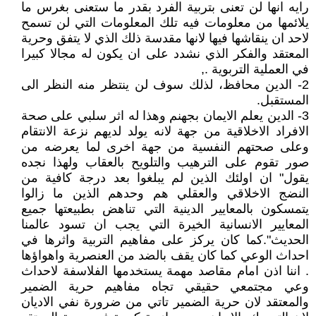
رايه انها لن تعنى بتربية الفرد بقدر ما ستعنى بغرس ما
يلائمها من معلومات فيه تلك المعلومات التي لن تسمح
لاحد ان ينقاشها فيها لانها مقدسة ذلك الذي لا يتفق وحرية
المعتقد والفكر الذي نشدد على ان يكون له مجالا كبيرا
في العملية التربوية .,
2- الدين محافظ، لذلك سوف لن ينتظر منه النظر الى
المستقبل.
3- الدين يعلم الايمان بجهنم وهذا له اثر سلبي على صحة
الافراد الاخلاقية من جهة لانه يولد لديهم نزعة الانتقام
وعلى صحتهم النفسية من جهة اخرى لما يعرضه من
صور تقوم على الترهيب والتلويح بالعقاب ولهذا نجده
يقول" ان اولئك الذين لم يبلغوا بعد درجة كافية من
النضج الاخلاقي والعقلي هم وحدهم الذين ما زالوا
يتمسكون بالمعايير الدينية التي تناهض بطبيعتها جميع
المعايير الانسانية الخيرة التي يجب ان تسود عالمنا
الحديث".كما كان يركز على مفاهيم التربية واثرها في
احداث الوعي كما كان يقف بالضد من العنصرية واهواؤها
. اننا اذن امام مقاصد مهمة يستخدمها الفلاسفة لاحداث
وعي مجتمعي حقيقي تجاه مفاهيم حرية الضمير
والمعتقد لان حرية الضمير تاتي من ضرورة نفي الاديان