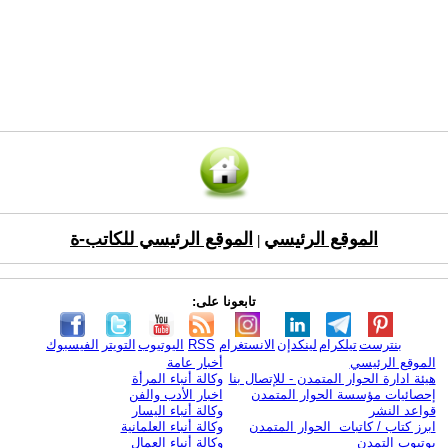
الموقع الرئيسي
الموقع الرئيسي للكاتب-ة
|
تابعونا على:
بنترست
تيلكرام
لينكدإن
الانستغرام
RSS
اليوتيوب
التويتر
الفيسبوك
الموقع الرئيسي
أخبار عامة
هيئة ادارة الحوار المتمدن - للإتصال بنا
وكالة أنباء المرأة
إحصائيات مؤسسة الحوار المتمدن
اخبار الأدب والفن
قواعد النشر
وكالة أنباء اليسار
ابرز كتاب / كاتبات الحوار المتمدن
وكالة أنباء العلمانية
يوتيوب التمدن
وكالة أنباء العمال