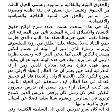
والحقوق البيئية والثقافية والتنموية وتسمى الجيل الثالث
من الحقوق وتشمل حق العيش في بيئة نظيفة ومصونة
من التدمير والحق في التنمية الثقافية والسياسية
والاقتصادية .
وانا في هذا المبحث لستت بصدد شرح لوائح حقوق
الانسان والانطلاق لحرية المعتقد تاتي من المعرفة التي
تجعلنا نفهم معنى حرية المعتقد هذا المبدء الذي حاربته
جميع الديانات بلا استثناء لذلك انطلق من رؤية للفيلسوف
(برتراند رسل) الذي اعتبر ان البيئة لم تصمم لتكون
مسخرة للكائن الحي كما يدعي الدين لانه وحسب نظرية
دارون ان من يريد البقاء في هذه البيئة عليه هو ان يتكيف
معها فهذه نظرة معرفية مغايرة للدين ومن ارائه
المعرفية ايضا حين يعتبر ان هذا العالم (الحياة الاولى )هو
نموذج للكون ككل (الحياة الاولى والثانية) فاذا لم تتحقق
العدالة في هذا العالم كيف ستتحقق في الحياة الثانية ،
لقد كانت لرسل اراء حرة ينبغي ان تدرس بضرورة
التفكير الحر لان رسل كان يرفض تدريس الدين كمنهج
تربوي في المدارس ويعتبره شيئا سلبيا فضلا عن اسباب
اخرى يذكرها ومنها:
1- انه كان يعزو تدريس الدين الى السلطة الكنسية وفي