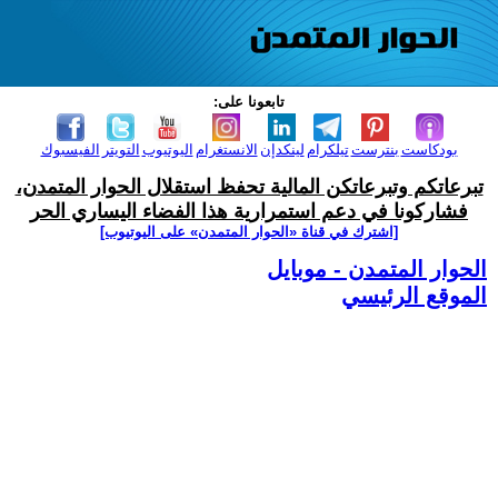
تابعونا على:
بودكاست
بنترست
تيلكرام
لينكدإن
الانستغرام
اليوتيوب
التويتر
الفيسبوك
تبرعاتكم وتبرعاتكن المالية تحفظ استقلال الحوار المتمدن،
فشاركونا في دعم استمرارية هذا الفضاء اليساري الحر
[اشترك في قناة ‫«الحوار المتمدن» على اليوتيوب]
الحوار المتمدن - موبايل
الموقع الرئيسي