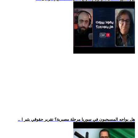
.. هل يواجه المسيحيون في سوريا مرحلة مصيرية؟ تقرير حقوقي يثير ا