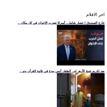
اخر الافلام
.. خارج الصندوق | حصار شامل.. أميركا تضرب الإخوان في كل مكان
.. بعد تكريم شيخ الأزهر له.. الطفل أنس يبدع في تلاوة القرآن بدو