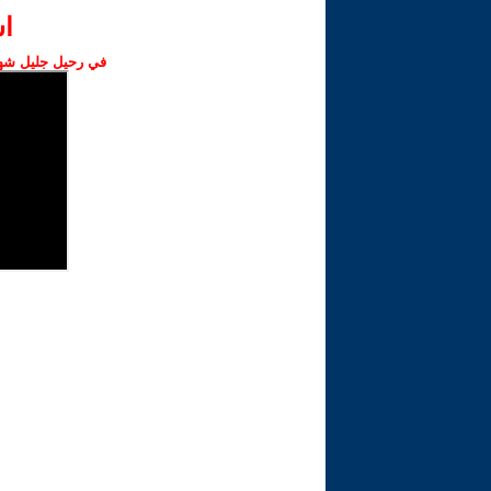
ا‫
في رحيل جليل شهبا