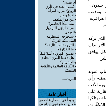
أم نقمة؟
ن خلدون»،
-
يُمنى العيد في (أرق
الروح): سيرة امرأة ..
، و«قصة
ذاكرة وطن
عراقي»،
-
من هو المثقف
-
متى يبدأ الحاضر؟
.
-
سيلفا يُلوّن البرازيل
بالوردي
-
شيخوخة المنظومة
لذي تركه
السّياسيّة الغربيّة
لأثر بذاك
-
الترجمة أم التأليف؟
-
ما القذارة؟
كل يوافق
-
تصنيع (كورونا) أشدّ فتكاً
-
هل دخلنا القرن الحادي
ين.
والعشرين؟
-
الثّقافة العالمة والثّقافة
الشّعبيّة
تاب عنونه
مّنه رأي
المزيد.....
ورة الأدب
قارنة على
أخبار عامة
ة يمتلكها
-
بعيداً عن المفاوضات مع
عُمان.. مشرعون إيرانيون
لمُكفّرون