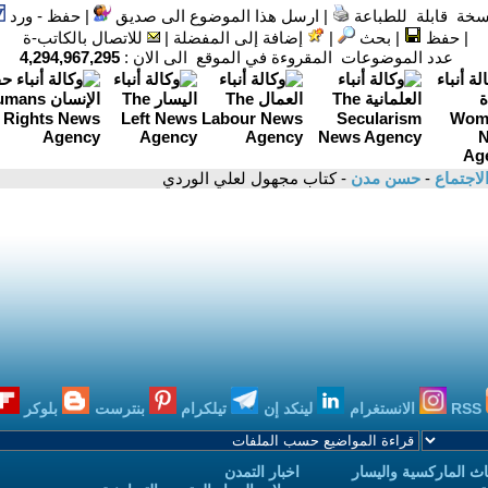
سخة قابلة للطباعة
|
ارسل هذا الموضوع الى صديق
|
حفظ - ورد
|
حفظ
|
بحث
|
إضافة إلى المفضلة
|
للاتصال بالكاتب-ة
عدد الموضوعات المقروءة في الموقع الى الان :
4,294,967,295
لاجتماع
-
حسن مدن
- كتاب مجهول لعلي الوردي
RSS
الانستغرام
لينكد إن
تيلكرام
بنترست
بلوكر
ث الماركسية واليسار
اخبار التمدن