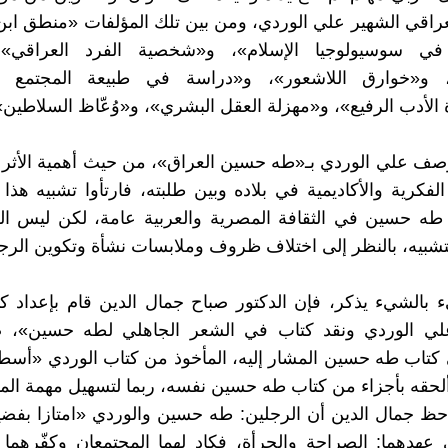
لعراقي الشهير علي الوردي، ومن بين تلك المؤلفات «منطق اب
في سوسيولوجيا الإسلام»، و«شخصية الفرد العراقي»
 و«خوارق اللاشعور»، و«دراسة في طبيعة المجتمع ال
لأدب الرفيع»، و«مهزلة العقل البشري»، و«وُعّاظ السلاطين»
ف علي الوردي بـ«طه حسين العراق»، من حيث أهمية الأثر ا
لفكرية والأكاديمية في بلاده وبين طلبته، فارتأوا تشبيه هذا ا
 طه حسين في الثقافة المصرية والعربية عامة، لكن ليس ال
تشبيه، بالنظر إلى اختلاف ظروف وملابسات نشأة وتكوين الرجل
 بالشيء يذكر، فإن الدكتور صباح جمال الدين قام بإعداد ك
«علي الوردي ونقد كتاب في الشعر الجاهلي لطه حسين»، ض
كتاب طه حسين المشار إليه، المأخوذ من كتاب الوردي «أسط
ألحقه بأجزاء من كتاب طه حسين نفسه، ربما لتسهيل مهمة الم
احظ جمال الدين أن الرجلين: طه حسين والوردي «امتازا بفضيل
 عهدهما: الصراحة والجرأة، فكاد لهما المجتمعان وكفّرهما ا