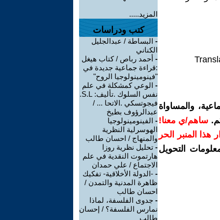
المزيد.....
كتب ودراسات
-
البساطة / عبدالجليل
الكناني
Transl
-
أحمد رباص / كتاب هيغل
:قراءة جماعية جديدة في
"فينومينولوجيا الروح"
-
الوعي كمشكلة في علم
نفس السلوك .تأليف: S.L.
فيجوتسكي .الاتحا ... /
اعية، والمساواة
عبدالرؤوف بطيخ
م.
ساهم/ي معنا!
-
الفينومينولوجيا
الهوسرلية النظرية
رار هذا المنبر الحر
والمنهاج / احسان طالب
-
تحليل نظرية روزا
معلومات التحويل
هارتموت النقدية في علم
الاجتماع / علي حمدان
-
-الدولة الأخلاقية- تفكيك
ظاهرة المدنية والتمدن /
احسان طالب
-
جدوى الفلسفة، لماذا
نمارس الفلسفة؟ / إحسان
طالب