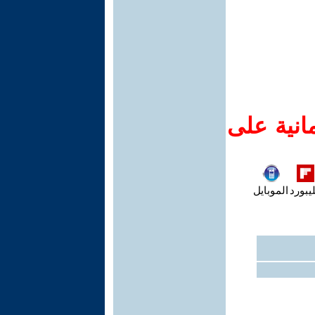
انية على
يبورد
الموبايل