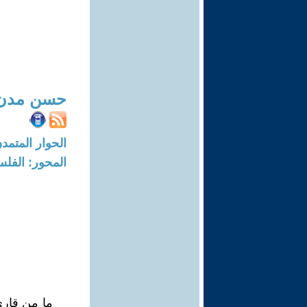
حسن مدن
الحوار المتمدن-العدد: 7491 - 23
المحور: الفلس
ما من قارئ