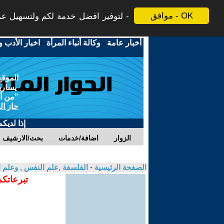
موافق - OK
لتوفير افضل خدمة لكم ولتسهيل عملي
أخبار عامة
-
وكالة أنباء المرأة
-
اخبار الأدب و
الموقع
يسارية
"من أج
حاز ال
إذا لديك
الزوار
اضافة/خدمات
بحث/الارشيف
الصفحة الرئيسية
-
الفلسفة ,علم النفس , وعلم ا
تبرعاتكم