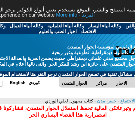
ة التصفح والنشر، الموقع يستخدم بعض أنواع الكوكيز نرجو النق
More info - المزيد
experience on our website
الفن
-
وكالة أنباء اليسار
-
وكالة أنباء العلمانية
-
وكالة أنباء العمال
-
وكا
الاقتصاد
-
اخبار الطب والعلوم
 الرئيسي لمؤسسة الحوار المتمدن
، علمانية، ديمقراطية، تطوعية وغير ربحية
ل مجتمع مدني علماني ديمقراطي حديث يضمن الحرية والعدالة الاجتم
حوار المتمدن على جائزة ابن رشد للفكر الحر والتى نالها أعلام في الفك
م مشاكل تقنية في تصفح الحوار المتمدن نرجو النقر هنا لاستخدام الموقع
كوردي
English
الاخبار
مراكز
الحوار المتمدن
لاجتماع
-
حسن مدن
- كتاب مجهول لعلي الوردي
 وتبرعاتكن المالية تحفظ استقلال الحوار المتمدن، فشاركونا 
استمرارية هذا الفضاء اليساري الحر