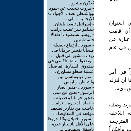
يُعِدّون مشرو ...
-
بيروت تتحدث عن جمود
وواشنطن تصف الأجواء بـ-
الإيجابية-.. إلى ...
 العنوان
-
إسرائيل تصعد بلبنان..
نتنياهو يثير غضب ترامب
 أن قامت
-
روسيا تستضيف أطفالا
 عبارة عن
فلسطينيين
-
سوريا.. ارتفاع حصيلة
اس في عام
ضحايا تفجير جرمانا في
ريف دمشق إلى قتيل ...
-
وضعوا سائق تاكسي في
صندوق السيارة.. تفاصيل
عملية سطو مسلح ع ...
ً في أمر
-
توتر دبلوماسي بين
 أن نُنزله
واشنطن وباريس
-
سوريا.. -منبر أنصار
لوردي».
الرسول- يعلن عن تبني
تفجير جرمانا وحصيلة ...
-
-نفاد الذخيرة-.. ترامب
نريد وصفه
غاضب من تقارير تضعف
 اللاحقة
موقفه في المفاوضا ...
-
سوريا: قتيلان و13 جريحا
 المترجمة
على الأقل بانفجار عبوة
وأفكاراً
ناسفة استهدفت ...