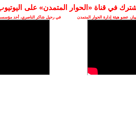
شترك في قناة «الحوار المتمدن» على اليوتيوب
ز، عضو هيئة إدارة الحوار المتمدن
في رحيل شاكر الناصري، أحد مؤسسي 