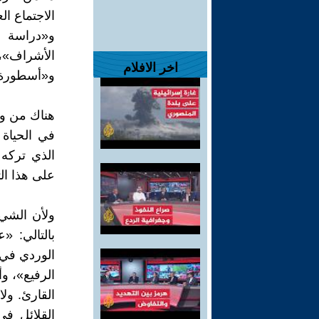
الاجتماع ا
و«دراسة 
الأشراف»،
اخر الافلام
و«أسطورة ا
هناك من وص
في الحياة ا
الذي تركه
على هذا ال
ولأن الشيء
بالتالي: 
الوردي في 
الرفيع»، و
القارئ. ول
القلائل في