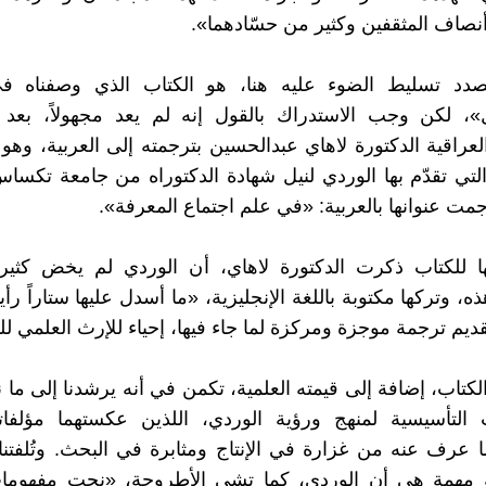
أنصاف المثقفين وكثير من حسّادهما».
دد تسليط الضوء عليه هنا، هو الكتاب الذي وصفناه في
ل»، لكن وجب الاستدراك بالقول إنه لم يعد مجهولاً، بعد
العراقية الدكتورة لاهاي عبدالحسين بترجمته إلى العربية، وهو
لتي تقدّم بها الوردي لنيل شهادة الدكتوراه من جامعة تكس
ا للكتاب ذكرت الدكتورة لاهاي، أن الوردي لم يخض كثيرا
، وتركها مكتوبة باللغة الإنجليزية، «ما أسدل عليها ستاراً رأينا
ديم ترجمة موجزة ومركزة لما جاء فيها، إحياء للإرث العلمي ل
لكتاب، إضافة إلى قيمته العلمية، تكمن في أنه يرشدنا إلى ما 
 التأسيسية لمنهج ورؤية الوردي، اللذين عكستهما مؤلفاته
ما عرف عنه من غزارة في الإنتاج ومثابرة في البحث. وتُلفتنا
 مهمة هي أن الوردي، كما تشي الأطروحة، «نحت مفهومات 