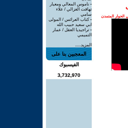
-
ناموس المعالي ومعيار
تهافت الغزالي / علاء
سامي
الحوار المتمدن
-
كتاب العرائس / المولى
ابي سعيد حبيب الله
-
تراجيديا العقل / عمار
التميمي
المزيد.....
المعجبين بنا على
الفيسبوك
3,732,970