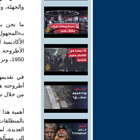
والجهلة، و
ما نحن بص
بـ«المجهو
الأكاديمية 
الأطروحة ا
1950، وترجمت عنوانها بالعربية: «في علم اجتماع المعرفة».
في تقديمه
أطروحته هذه
من خلال تق
أهمية هذا ا
بالمنطلقات
العديدة، ل
إلى مسألة