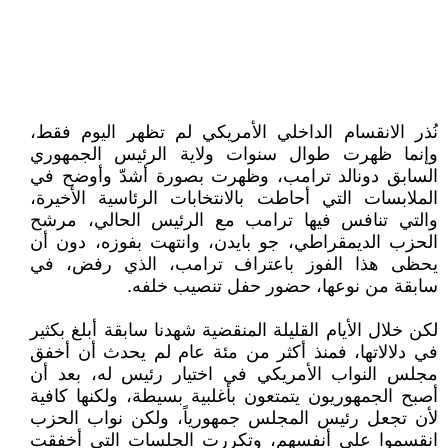
نُذر الانقسام الداخلي الأمريكي لم تظهر اليوم فقط،
وإنما ظهرت طوال سنوات ولاية الرئيس الجمهوري
السابق دونالد ترامب، وظهرت بصورة أشدّ وأوضح في
الملابسات التي أحاطت بالانتخابات الرئاسية الأخيرة،
والتي تنافس فيها ترامب مع الرئيس الحالي، مرشح
الحزب الديمقراطي، جو بايدن، وانتهت بفوزه، دون أن
يحظى هذا الفوز باعتراف ترامب، الذي رفض، في
سابقة من نوعها، حضور حفل تنصيب خلفه.
لكن خلال الأيام القليلة المنقضية شهدنا سابقة أبلغ بكثير
في دلالاتها، فمنذ أكثر من مئة عام لم يحدث أن أخفق
مجلس النواب الأمريكي في اختيار رئيس له، بعد أن
أصبح الجمهوريون يتمتعون بأغلبية بسيطة، ولكنها كافية
لأن تجعل رئيس المجلس جمهورياً، ولكن نواب الحزب
انقسموا على أنفسهم، وتكررت الجلسات التي أخفقت