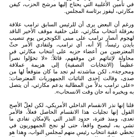
في تأمين الأغلبية التي يحتاج إليها مرشح الحزب، كيفن
مكارثي، ليفوز برئاسة المجلس.
ورغم أن البعض يرى أن للرئيس السابق ترامب علاقة
بعرقلة انتخاب مكارثي، على خلفية موقف الأخير الناقد
لهجوم أنصار ترامب على مبنى الكونجرس يوم تنصيب
بايدن رئيساً، إلا أنه، أي ترامب، ولتفادي الأمر حثّ
المعترضين من أعضاء حزبه على انتخاب مكارثي في
محاولة لإثنائهم عن موقفهم، قائلاً: «لا تحوّلوا نصراً
عظيماً (الانتخابات النصفية) إلى هزيمة عملاقة
ومحرجة».، لكن مناشدته لم تجد ما كان متوقعاً لها من
صدى، وقالت إحدى النائبات الجمهوريات المعترضات:
«على ترامب بدلاً من المطالبة بدعم مكارثي، أن يتصل
به ويخبره أنه حان وقت الانسحاب».
قلنا إنها نذر الانقسام الداخلي الأمريكي، لكن لعلّ الأصح
القول إنها تجليات هذا الانقسام الحاصل فعلاً، فالأمر
تعدى، ومنذ فترة، حدود النذر التي بالإمكان تفادي ما
تشي به، ليصبح واقعاً، حتى لو نجح الجمهوريون في
تخطي عقبة انتخاب رئيس منهم لمجلس النواب، وهذا هو