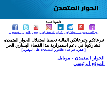
تابعونا على:
بودكاست
بنترست
تيلكرام
لينكدإن
الانستغرام
اليوتيوب
التويتر
الفيسبوك
تبرعاتكم وتبرعاتكن المالية تحفظ استقلال الحوار المتمدن،
فشاركونا في دعم استمرارية هذا الفضاء اليساري الحر
[اشترك في قناة ‫«الحوار المتمدن» على اليوتيوب]
الحوار المتمدن - موبايل
الموقع الرئيسي