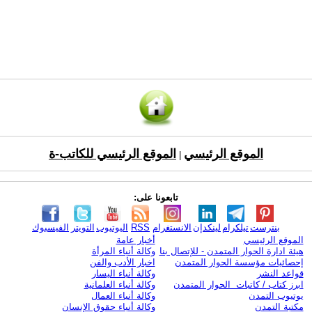
الموقع الرئيسي
الموقع الرئيسي للكاتب-ة
|
تابعونا على:
بنترست
تيلكرام
لينكدإن
الانستغرام
RSS
اليوتيوب
التويتر
الفيسبوك
الموقع الرئيسي
أخبار عامة
هيئة ادارة الحوار المتمدن - للإتصال بنا
وكالة أنباء المرأة
إحصائيات مؤسسة الحوار المتمدن
اخبار الأدب والفن
قواعد النشر
وكالة أنباء اليسار
ابرز كتاب / كاتبات الحوار المتمدن
وكالة أنباء العلمانية
يوتيوب التمدن
وكالة أنباء العمال
مكتبة التمدن
وكالة أنباء حقوق الإنسان