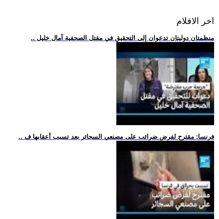
اخر الافلام
.. منظمتان دوليتان تدعوان إلى التحقيق في مقتل الصحفية آمال خليل
.. فرنسا: مقترح لفرض ضرائب على مصنعي السجائر بعد تسبب أعقابها ف