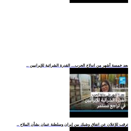
.. بعد خمسة أشهر من اندلاع الحرب... القدرة الشرائية للإيرانيين
.. ترقب للإعلان عن اتفاق وشيك بين إيران وسلطنة عمان بشأن الملاح