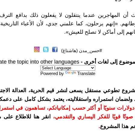
ث أن المهاجرين عندما ينتقلون لا يفعلون ذلك بدافع الترف،
انهم. «إنهم يرحلون، كما علمني جدي، لأن الأعباء التاريخية 
نهم إلى أماكن لا تصلح للعيش».
#حسن_مدن (هاشتاغ)
موضوع إلى لغات أخرى -
ate the topic into other languages
Powered by
Translate
شروع تطوعي مستقل يسعى لنشر قيم الحرية، العدالة الاجتم
. ولضمان استمراره واستقلاليته، يعتمد بشكل كامل على دعمك
دعمكم بمبلغ 10 دولارات سنويًا أو أكثر حسب إمكانياتكم، تساهمون في استم
وتًا قويًا للفكر اليساري والتقدمي
،
انقر هنا للاطلاع على 
م هذا المشروع
.