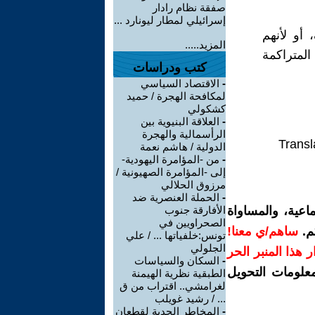
صفقة نظام رادار
إسرائيلي لمطار ليونارد ...
 أو لأنهم
المزيد.....
المتراكمة
كتب ودراسات
-
الاقتصاد السياسي
لمكافحة الهجرة / حميد
كشكولي
-
العلاقة البنيوية بين
الرأسمالية والهجرة
Transl
الدولية / هاشم نعمة
-
من -المؤامرة اليهودية-
إلى -المؤامرة الصهيونية /
مرزوق الحلالي
-
الحملة العنصرية ضد
اعية، والمساواة
الأفارقة جنوب
الصحراويين في
م.
ساهم/ي معنا!
تونس:خلفياتها ... / علي
الجلولي
رار هذا المنبر الحر
-
السكان والسياسات
معلومات التحويل
الطبقية نظرية الهيمنة
لغرامشي.. اقتراب من ق
... / رشيد غويلب
-
المخاطر الجدية لقطعان