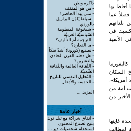
ذاكرة وطن
 أحاط بها
-
من هو المثقف
-
متى يبدأ الحاضر؟
فضلاً عما
-
سيلفا يُلوّن البرازيل
 بلدانهم
بالوردي
-
شيخوخة المنظومة
لمكسيك في
السّياسيّة الغربيّة
 الألفية
-
الترجمة أم التأليف؟
-
ما القذارة؟
-
تصنيع (كورونا) أشدّ فتكاً
-
هل دخلنا القرن الحادي
والعشرين؟
اليفورنيا
-
الثّقافة العالمة والثّقافة
الشّعبيّة
و«تاريخ السكان
-
التّحليل النفسي للتاريخ
 أمريكا»،
-
الحديقة والأدغال
ست أمة من
المزيد.....
الأخير من
أخبار عامة
-
اتفاق شراكة مع تيك توك
حدة غايتها
يتيح لصناع المحتوى
استخدام شخصيات ديز ...
بة لمطالب