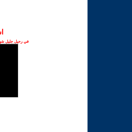
ا‫
في رحيل جليل شهبا