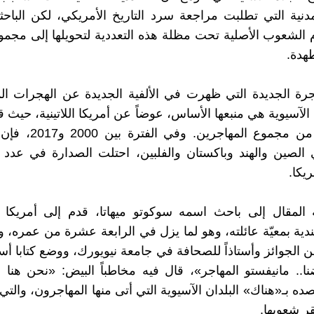
دنية التي تطلبت مراجعة سرد التاريخ الأمريكي، لكن الباحث
الشعوب الأصلية تحت مظلة هذه التعددية لتحويلها إلى مجم
هدة.
رة الجديدة التي ظهرت في الألفية الجديدة عن الهجرات ال
الآسيوية هي منبعها الأساس، عوضاً عن أمريكا اللاتينية، حيث ق
نحو 41% من مجموع المهاجري
الصين والهند وباكستان والفلبين، احتلت الصدارة في عدد 
ريكا.
ة المقال إلى باحث اسمه سوكوتو ميهاتا، قدم إلى أمريكا 
دية بمعيّة عائلته، وهو لما يزل في الرابعة عشرة من عمره، وأص
ن الجوائز وأستاذاً للصحافة في جامعة نيويورك، ووضع كتابا أس
ا.. مانيفستو المهاجر»، قال فيه مخاطباً البيض: «نحن هنا ل
ه بـ«هناك» البلدان الآسيوية التي أتى منها المهاجرون، والتي
ر شعوبها.