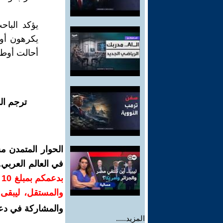
يؤكد الباح
يكرهون أوط
أحالت أوطا
ترجم ال
الحوار المتمدن م
في العالم العربي
ب
والمستقل، ليبقى ص
والمشاركة في دع
المزيد.....