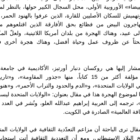
يضاء» الأوروبية الأولى، محل السجال الكبير حولها، بالنظر لما
تهميش للسكان الأصليين للقارة، الذين عرفوا بالهنود الحمر، 
مهاجرون البيض من فظائع بحق الأفارقة الذين اقتلعوهم من
لى عبيد، وهناك الهجرة من بلدان أمريكا اللاتينية، ولعلّ ا
بحثاً عن ظروف عمل وحياة أفضل، وهناك هجرة أخرى في
لمشار إليها هي روكسان دنبار أورتيز، الأكاديمية في جامعة ك
الحكومية، مؤلفة أكثر من 15 كتاباً، منها «جذور المقاومة»، 
 الولايات المتحدة»، و«الدم والحدود والتراب الأحمر»، و«هنود
ها لموضوع الهجرة هذا في مقال بعنوان: «الولايات المتحدة لي
، ترجمه إلى العربية إبراهيم عبدالله العلو، ونُشر في العدد 
فة العالمية» الصادرة في الكويت.
ال ترى الباحثة أن مزاعم التعدّدية الثقافية في الولايات المت
البلاد الاستيطاني، ومع أن التعددية الثقافية أتت استجا