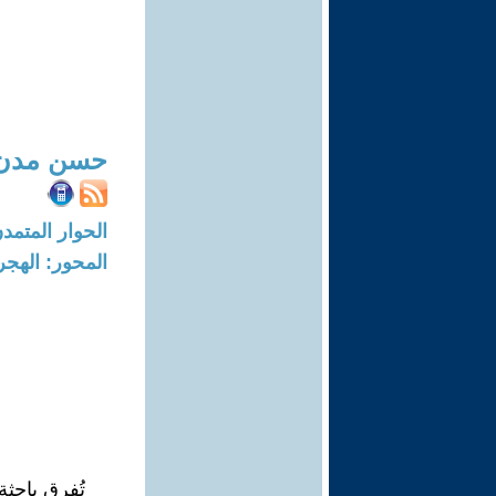
حسن مدن
الحوار المتمدن-العدد: 7487 - 23
المحور: الهجرة
تُفرق باحثة