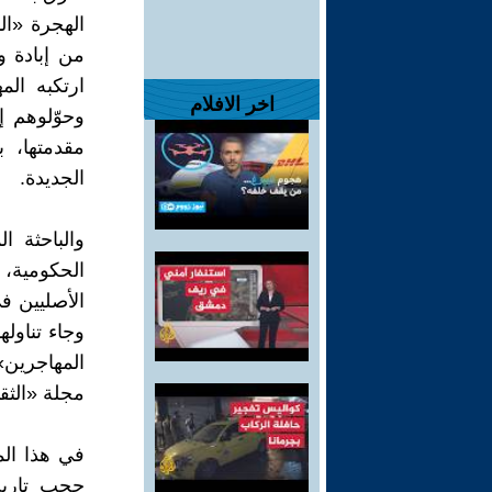
الهجرة «الب
من إبادة و
ارتكبه ال
اخر الافلام
وحوّلوهم إ
مقدمتها، 
الجديدة.
والباحثة ا
الأصليين في
وجاء تناول
المهاجرين»
مجلة «الثقا
في هذا المق
حجب تاريخ 