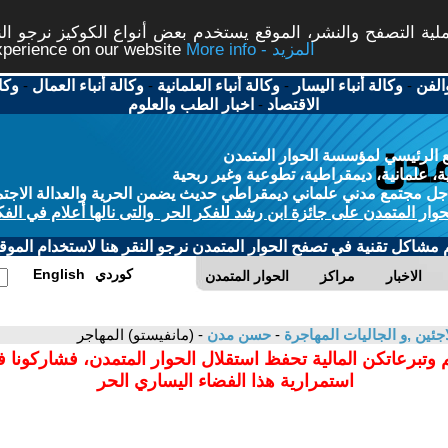
ة التصفح والنشر، الموقع يستخدم بعض أنواع الكوكيز نرجو النق
More info - المزيد
experience on our website
الفن
-
وكالة أنباء اليسار
-
وكالة أنباء العلمانية
-
وكالة أنباء العمال
-
وكا
الاقتصاد
-
اخبار الطب والعلوم
 الرئيسي لمؤسسة الحوار المتمدن
، علمانية، ديمقراطية، تطوعية وغير ربحية
ل مجتمع مدني علماني ديمقراطي حديث يضمن الحرية والعدالة الاجتم
حوار المتمدن على جائزة ابن رشد للفكر الحر والتى نالها أعلام في الفك
م مشاكل تقنية في تصفح الحوار المتمدن نرجو النقر هنا لاستخدام الموقع
كوردي
English
الاخبار
مراكز
الحوار المتمدن
اجئين ,و الجاليات المهاجرة
-
حسن مدن
- (مانفيستو) المهاجر
 وتبرعاتكن المالية تحفظ استقلال الحوار المتمدن، فشاركونا 
استمرارية هذا الفضاء اليساري الحر