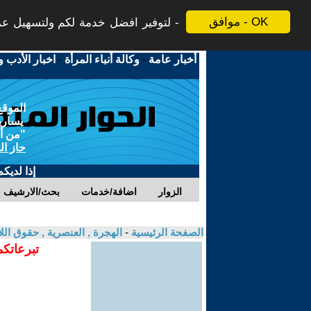
موافق - OK
لتوفير افضل خدمة لكم ولتسهيل عملي
أخبار عامة
-
وكالة أنباء المرأة
-
اخبار الأدب و
الموقع
يسارية
"من أج
حاز ال
إذا لديك
الزوار
اضافة/خدمات
بحث/الارشيف
الصفحة الرئيسية
-
الهجرة , العنصرية , حقوق الل
تبرعاتكم