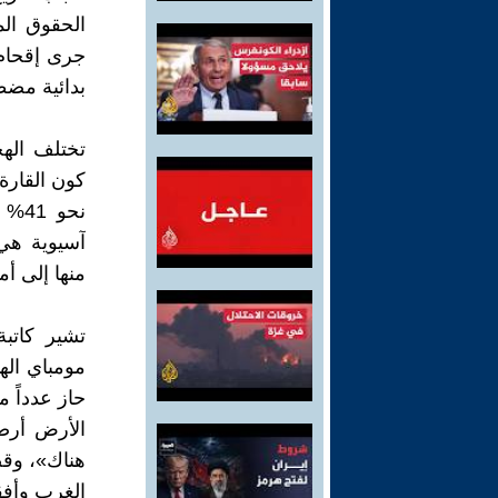
الحقوق الم
جرى إقحام 
بدائية مضط
تختلف الهج
كون القارة 
آسيوية هي 
منها إلى أم
تشير كاتب
مومباي الهن
حاز عدداً م
الأرض أرضن
هناك»، وقصد
الغرب وأفق