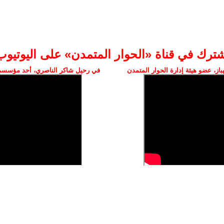
شترك في قناة «الحوار المتمدن» على اليوتيوب
ز، عضو هيئة إدارة الحوار المتمدن
في رحيل شاكر الناصري، أحد مؤسسي 