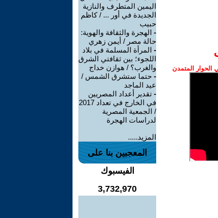
اليمين المتطرف والنازية
الجديدة في أور ... / كاظم
حبيب
-
الهجرة والثقافة والهوية:
حالة مصر / أيمن زهري
-
المرأة المسلمة في بلاد
اللجوء؛ بين ثقافتي الشرق
والغرب؟ / هوازن خداج
الحوار المتمدن
-
حتما ستشرق الشمس /
عيد الماجد
-
تقدير أعداد المصريين
في الخارج في تعداد 2017
/ الجمعية المصرية
لدراسات الهجرة
المزيد.....
المعجبين بنا على
الفيسبوك
3,732,970