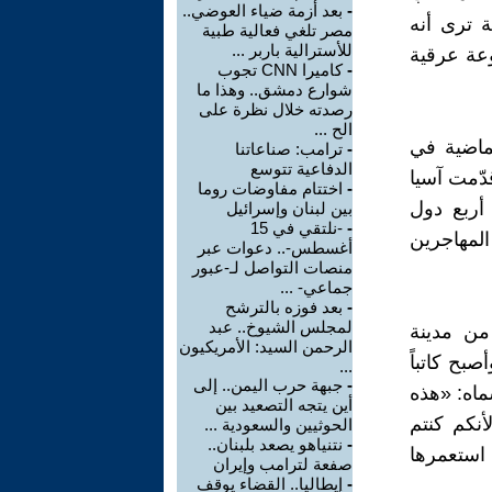
-
بعد أزمة ضياء العوضي..
ة ترى أنه
مصر تلغي فعالية طبية
للأسترالية باربر ...
وعة عرقية
-
كاميرا CNN تجوب
شوارع دمشق.. وهذا ما
رصدته خلال نظرة على
الح ...
ماضية في
-
ترامب: صناعاتنا
الدفاعية تتوسع
دّمت آسيا
-
اختتام مفاوضات روما
ن. وفي الفترة بين 2000 و2017، فإن أربع دول
بين لبنان وإسرائيل
-
-نلتقي في 15
المهاجرين
أغسطس-.. دعوات عبر
منصات التواصل لـ-عبور
جماعي- ...
-
بعد فوزه بالترشح
لمجلس الشيوخ.. عبد
من مدينة
الرحمن السيد: الأمريكيون
بح كاتباً
...
-
جبهة حرب اليمن.. إلى
ماه: «هذه
أين يتجه التصعيد بين
أنكم كنتم
الحوثيين والسعودية ...
-
نتنياهو يصعد بلبنان..
 استعمرها
صفعة لترامب وإيران
-
إيطاليا.. القضاء يوقف