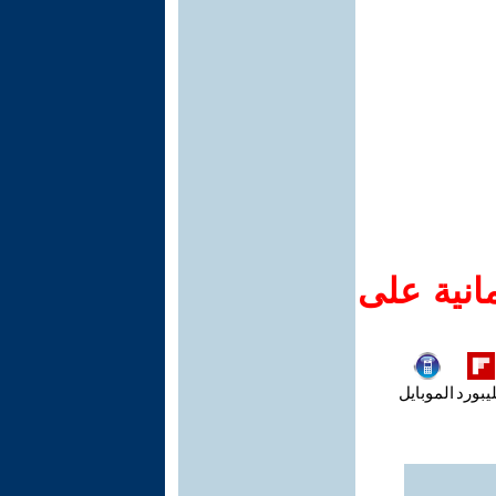
انية على
يبورد
الموبايل