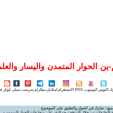
ين الحوار المتمدن واليسار والعلم
وك
التويتر
اليوتيوب
RSS
الانستغرام
لينكدإن
تيلكرام
بنترست
تمبلر
بلوكر
فل
ميع - شارك في الحوار والتعليق على الموضوع
 التعليقات من خلال الموقع نرجو النقر على - تعليقات الحوار المتمدن -