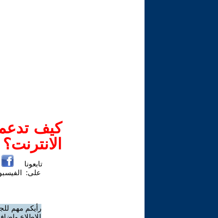
كيف تدعم-
الانترنت؟
تابعونا
على:
الفيسب
رأيكم مهم للج
للاطلاع وإضافة