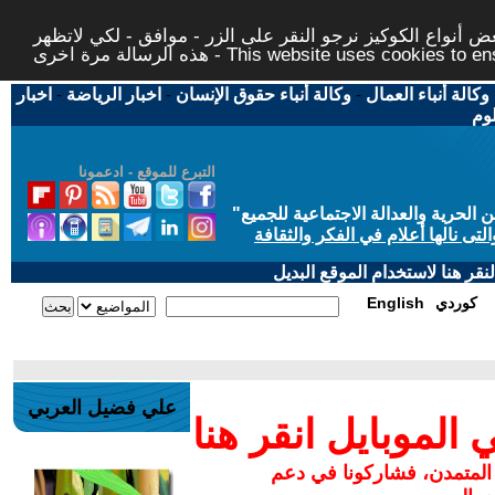
 أنواع الكوكيز نرجو النقر على الزر - موافق - لكي لاتظهر
This website uses cookies to ensure you ge
وكالة أنباء العمال
-
وكالة أنباء حقوق الإنسان
-
اخبار الرياضة
-
اخبار
لوم
التبرع للموقع - ادعمونا
حرية والعدالة الاجتماعية للجميع
"
تى نالها أعلام في الفكر والثقافة
قر هنا لاستخدام الموقع البديل
كوردي
English
علي فضيل العربي
لموبايل انقر هنا
 المتمدن، فشاركونا في دعم