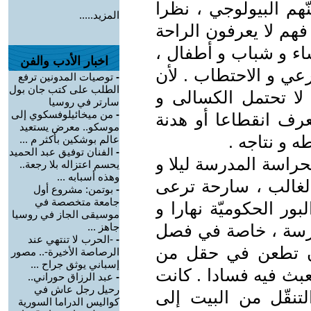
هم البيولوجي ، نظرا
المزيد.....
فهم لا يعرفون الراحة
ساء و شباب و أطفال ،
اخبار الأدب والفن
عي و الاحتطاب . لأن
-
توصيات المدونين ترفع
الطلب على كتب جان بول
لا تحتمل الكسالى و
سارتر في روسيا
-
من ميخائيلوفسكوي إلى
عرف انقطاعا أو هدنة
موسكو.. معرض يستعيد
 و نتاجه .
عالم بوشكين بأكثر م ...
-
الفنان توفيق عبد الحميد
راسة المدرسة ليلا و
يحسم اعتزاله بلا رجعة..
وهذه أسبابه ...
 الغالب ، سارحة ترعى
-
بوتمن: مشروع أول
جامعة متخصصة في
ور الحكوميّة نهارا و
موسيقى الجاز في روسيا
مدرسة ، خاصة في فصل
جاهز ...
-
-الحرب لا تنتهي عند
 أن تطعن في حقل من
الرصاصة الأخيرة-.. مصور
إسباني يوثق جراح ...
عبث فيه فسادا . كانت
-
عبد الرزاق حوراني..
رحيل رجل عاش في
تنقّل من البيت إلى
كواليس الدراما السورية