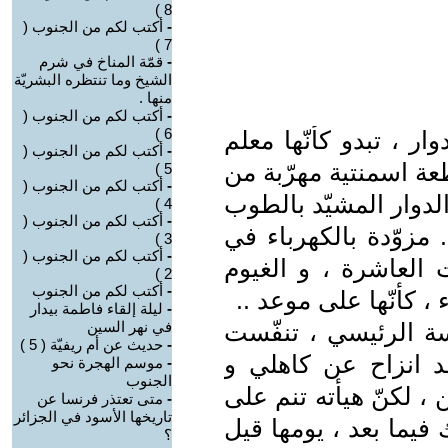
8 )
-
أكتب لكم من الجنوب (
7 )
-
قمّة المناخ في شرم
الشيخ وما تنتظره البشريّة
منها .
-
أكتب لكم من الجنوب (
6 )
ر ، تبدو كأنّها معلم
-
أكتب لكم من الجنوب (
ة اسمنتية مهرّبة من
5 )
-
أكتب لكم من الجنوب (
الدوار المشيّد بالطوب
4 )
-
أكتب لكم من الجنوب (
 مزوّدة بالكهرباء في
3 )
-
أكتب لكم من الجنوب (
 العاشرة ، و الغيوم
2 )
-
أكتب لكم من الجنوب
، كأنّها على موعد ..
-
ليلة إلقاء فاطمة بيدار
ة الرئيسي ، تنفّست
في نهر السين
-
حديث عن أم ريفيّة ( 5 )
د انزاح عن كاهلي و
-
موسم الهجرة نحو
الجنوب
 ، لكنّ هيأته تنم على
-
متى تعتذر فرنسا عن
تاريخها الأسود في الجزائر
فيما بعد ، يومها قيل
؟