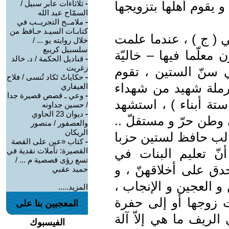
 يقوم أهلها بتزويجها
-
ثلاثاءات عابر سبيل /
السمّاح عبد الله
-
ملامــح التجريــب في
كتابـات السيـد حـافظ من
 ( ج ) ، عندما علمت
خلال روايته يو ... /
سلسبيل كريبع
 معلّما فيها – خاليّة
-
قناديل الحكمة / د. خالد
زغريت
ي سنّ الستين ، تقوم
-
حكاياتْ تَكاد تُنسى / فلاح
أرملة شهيد من شهداء
العيفاري
-
وعي ـ قصص قصيرة جدا
ستة أبناء ) ، استشهد
/ حسين جداونه
-
ديوان 23 الحاوي
وطن حرّ و مستقلّ ..
والعصفور / منصور
الريكان
طالب حافظ لستين حزبا
-
كتاب «عين على القصة
نّ تعليم البنات في
القصيرة: تأملات نقدية في
تسع رؤى قصصية م ... /
دق على أخلاقهنّ ، و
حميد عقبي
و العجين و الإنجاب ،
المزيد.....
يت زوجها أو إلى حفرة
المعجبين بنا على
الريف ما هي إلاّ آلة
الفيسبوك