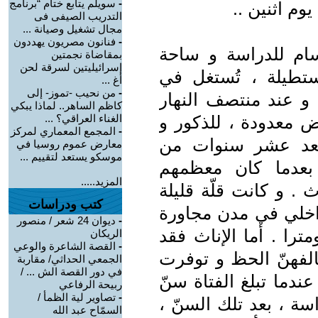
-
سويلم يتابع ختام “برنامج
م اثنين ..
التدريب الصيفى فى
مجال تشغيل وصيانة ...
-
فنانون مصريون يهددون
ام للدراسة و ساحة
بمقاضاة نجمتين
إسرائيليتين لسرقة لحن
ستطيلة ، تُستغل في
أغ ...
-
من نحيب -تموز- إلى
 و عند منتصف النهار
كاظم الساهر.. لماذا يبكي
ض معدودة ، للذكور و
الغناء العراقي؟ ...
-
المجمع المعماري لمركز
ة بعد عشر سنوات من
معارض عموم روسيا في
موسكو يستعد لتقييم ...
، بعدما كان معظمهم
المزيد.....
. و كانت قلّة قليلة
كتب ودراسات
اخلي في مدن مجاورة
-
ديوان 24 شعر / منصور
ترا . أما الإناث فقد
الريكان
-
القصة الشاعرة والوعي
الفهنّ الحظ و توفرت
الجمعي الحداثي/ مقاربة
في دور القصة الش ... /
ندما تبلغ الفتاة سنّ
ربيحة الرفاعي
-
تصاوير لية الظمأ /
سة ، بعد تلك السنّ ،
السمّاح عبد الله