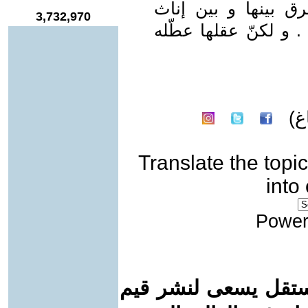
ق بينها و بين إناث
3,732,970
. و لكنّ عقلها عطّله
غ)
Translate the topic
into
Power
ستقل يسعى لنشر قيم