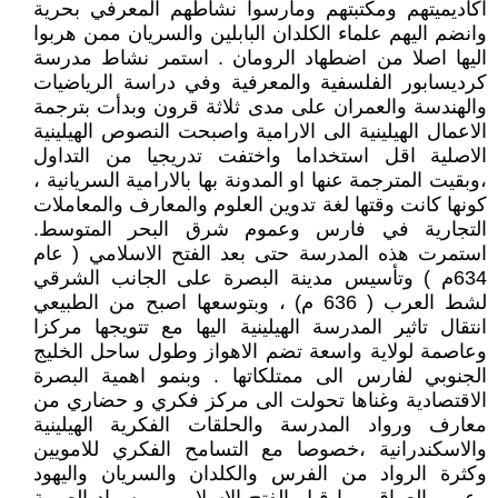
اكاديميتهم ومكتبتهم ومارسوا نشاطهم المعرفي بحرية
وانضم اليهم علماء الكلدان البابلين والسريان ممن هربوا
اليها اصلا من اضطهاد الرومان . استمر نشاط مدرسة
كرديسابور الفلسفية والمعرفية وفي دراسة الرياضيات
والهندسة والعمران على مدى ثلاثة قرون وبدأت بترجمة
الاعمال الهيلينية الى الارامية واصبحت النصوص الهيلينية
الاصلية اقل استخداما واختفت تدريجيا من التداول
،وبقيت المترجمة عنها او المدونة بها بالارامية السريانية ،
كونها كانت وقتها لغة تدوين العلوم والمعارف والمعاملات
التجارية في فارس وعموم شرق البحر المتوسط.
استمرت هذه المدرسة حتى بعد الفتح الاسلامي ( عام
634م ) وتأسيس مدينة البصرة على الجانب الشرقي
لشط العرب ( 636 م) ، وبتوسعها اصبح من الطبيعي
انتقال تاثير المدرسة الهيلينية اليها مع تتويجها مركزا
وعاصمة لولاية واسعة تضم الاهواز وطول ساحل الخليج
الجنوبي لفارس الى ممتلكاتها . وبنمو اهمية البصرة
الاقتصادية وغناها تحولت الى مركز فكري و حضاري من
معارف ورواد المدرسة والحلقات الفكرية الهيلينية
والاسكندرانية ،خصوصا مع التسامح الفكري للامويين
وكثرة الرواد من الفرس والكلدان والسريان واليهود