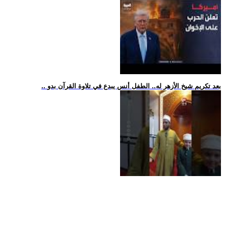
.. بعد تكريم شيخ الأزهر له.. الطفل أنس يبدع في تلاوة القرآن بدو