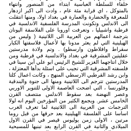
خلفاء للسلطة العباسية ابتداء من المنصور وانتهاء
بالمتوكل ، اي قرابة مئة عام ، وادت الى اكبر ازدهار
للمعرفة والحضارة والعمارة في بغداد اولا، ومنها انتقلت
الى الاندلس وتكونت المدرسة الفلسفية الاندلسية في
قرطبة واشبيليا ، وتعرفت اوروبا على الفلاسفة اليونان
بترجمة اعمالهم من العربية الى اللاتينية ( وليس من
الهيلينية التي لم يعثر مدونا بها لأعمال فلاسفتها الكبار
سقراط وافلاطون وارسطو) . وتم ولادة مدرستين
عقليتين الم‍شرقية في بغداد والاندلسية في قرطبة ومن
خلال انتاجهما الغزير للشيخ الرئيس ابو علي أبن سينا في
فلسفته المشرقية التي تجيب على اسئلة بدأها المعتزلة ،
وابن رشد القرطبي الارسطي المنهج ، وكانت اعمال كلتا
المدرستين تترجم الى اللاتينية ومنها الى جنوة والبندقية
وفلورنسا ، التي اضحت العاصمة الاولى للتنوير الاوربي
وعصر النهضة بعد سقوط الاندلس منتصف القرن
الخامس عشر. ويجمع الكثير من المؤرخين اليوم انه لولا
الترجمات من العربية الى اللاتينية لما تعرف الغرب
اساسا على الفلسفة الهيلينية بعد حرقها من قبل روما
مرتين ، الاولى زمن يوليوس قيصر في القرن الاول
الميلادي والثانية في القرن الرابع بعد تبنيها للمسيحية