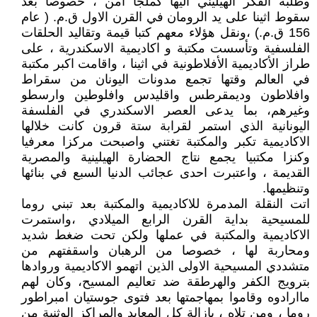
وطلبة الفكر الهيليني اليها كملجأ آمن ، خصوصا بعد
سقوط اثينا على يد الرومان في القرن الاول ق.م. ( عام
156 ق.م.) ،ونقل هؤلاء معهم كتبا قيمة وتقاليد الحلقات
الفلسفية وتأسست مكتبة و اكاديمية الاسكندرية ، على
طراز الأكاديمية الأفلاطونية في اثينا ، واقامت اكبر مكتبة
في العالم وقتها تجمع مدونات اليونان من سقراط
وافلاطون وديمقرطس واقليدس وافلوطين وارسطو
وغيرهم، بما يدعى العصر الاسكندري في الفلسفة
اليونانية الذي استمر لقرابة ستة قرون كانت خلالها
الاكاديمية تكبر والمكتبة تغتني واصبحت مركزا معرفيا
وكنزا مكتبيا يجمع نتاج الحضارة الهيلينية والمصرية
القديمة ، واعتبرت احدى عجائب الدنيا السبع في بنائها
وتنظيمها.
اتت النقلة المدمرة للاكاديمية والمكتبة بعد تبني روما
للمسيحية بداية القرن الرابع الميلادي ،واستمرت
الاكاديمية والمكتبة في عملها ولكن تحت ضغط شديد
ومحاربة لها ، خصوصا من الرهبان واسقفتهم من
متشددي المسيحية الاولى الذين اتهمو الاكاديمية وروادها
بترويج الكفر والهرطقة ضد تعاليم المسيح، وكان لهم
ماارادوه وقاموا بمهاجمتها بعد فتوى جوستيان امبراطور
روما ، ومن تلاه ، بازالة كل المعابد والمراكز الوثنية من