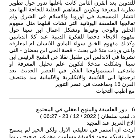
للتدوين بعد القرن الثامن كانت باغلبها تدور حول تطوير
نظرية المعرفة وتكوين المفاهيم العقلية للحاجة اليها بعد
انتشار المسيحية في اوروبا والاسلام في الشرق ولم
تعالجها الفلسفة اليوناتية التي نشات قبلهما مثل مفهوم
الخلق والوحي وغيرها وتشكل اعمال ابن سينا حول
مفهوم الايحاء دحضا للفكرة الدينية عند كلا الديانتين
وكذلك مفهوم الخلق سواء المادي للانسان ام لمعارفه
والتي وردت مثلا في بحث - قصة الحي ابن يقضان - التي
نشرها في الاندلس ابن طفيل نقلا عن الشيخ الرئيس ابن
سينا وشكلت مدخلا لتكوين علم تحليل المعرفة او
مايدعى ابستيمولوجيا الفكر في العصر الحديث بعد
ترجمتها الى اللاتينية والانكليزية والالمانية منذ منتصف
القرن 16 وساهمت في عصر التنوير
مع اطيب التحيات
6 - دور الفلسفة والمنهج العقلي في المحتمع
د. لبيب سلطان ( 2022 / 12 / 23 - 06:27 )
الاخ العزيز عبد المجيد
اردت ان استمر في تعليقي الاول ولكن الحيز لم يسمح
حول نفييكم وجود فلاسفة مسلمين وهو غير صحيح ، ربما