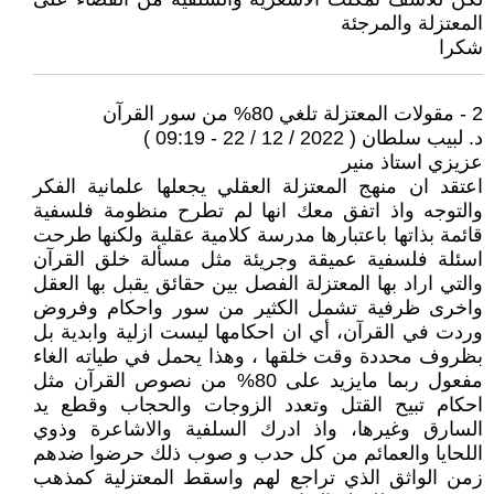
المعتزلة والمرجئة
شكرا
2 - مقولات المعتزلة تلغي 80% من سور القرآن
د. لبيب سلطان ( 2022 / 12 / 22 - 09:19 )
عزيزي استاذ منير
اعتقد ان منهج المعتزلة العقلي يجعلها علمانية الفكر
والتوجه واذ اتفق معك انها لم تطرح منظومة فلسفية
قائمة بذاتها باعتبارها مدرسة كلامية عقلية ولكنها طرحت
اسئلة فلسفية عميقة وجريئة مثل مسألة خلق القرآن
والتي اراد بها المعتزلة الفصل بين حقائق يقبل بها العقل
واخرى ظرفية تشمل الكثير من سور واحكام وفروض
وردت في القرآن، أي ان احكامها ليست ازلية وابدية بل
بظروف محددة وقت خلقها ، وهذا يحمل في طياته الغاء
مفعول ربما مايزيد على 80% من نصوص القرآن مثل
احكام تبيح القتل وتعدد الزوجات والحجاب وقطع يد
السارق وغيرها، واذ ادرك السلفية والاشاعرة وذوي
اللحايا والعمائم من كل حدب و صوب ذلك حرضوا ضدهم
زمن الواثق الذي تراجع لهم واسقط المعتزلية كمذهب