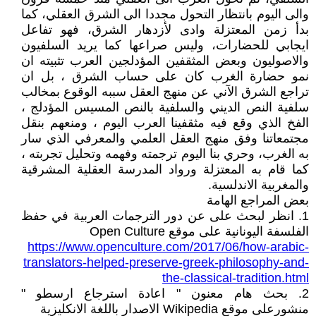
والى اليوم بانتظار التحول مجددا الى الشرق العقلي، كما
بدأ زمن المعتزلة وادى لأزدهار الشرق، فهو تفاعل
ايجابي للحضارات، وليس صراعها كما يريد السلفيون
والاصوليون وبعض المثقفين المؤدلجين العرب تثبيته ان
نمو حضارة الغرب كان على حساب الشرق ، بل ان
تراجع الشرق الآني عن منهج العقل سببه الوقوع بمخالب
سلفية النص الديني والسلفية بالنص المسيس المؤدلج ،
الفخ الذي وقع فيه مثقفينا العرب اليوم ، ومنعهم بنقل
مجتمعاتنا وفق منهج العقل العلمي والمعرفي الذي سار
به الغرب، وحري بنا اليوم ترجمته وفهمه وتحليل تجربته ،
كما قام به المعتزلة ورواد المدرسة العقلية المشرقية
والمغربية الاندلسية.
بعض المراجع الهامة
1. انظر لبحث على عن دور الترجمات العربية في حفظ
الفلسفة اليونانية على موقع Open Culture
https://www.openculture.com/2017/06/how-arabic-
translators-helped-preserve-greek-philosophy-and-
the-classical-tradition.html
2. بحث هام معنون " اعادة استرجاع ارسطو "
منشورعلى موقع Wikipedia الاصدار باللغة الانكليزية