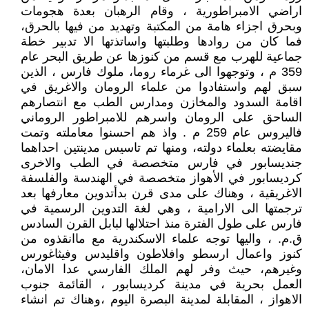
اراضي الامبراطورية ، وقام الرهبان بعدة هجومات
وبحرق اجزاء هامة من المكتبة وتهديد من فيها بالحرق،
فما كان من روادها وطلبتها واساتذتها الا تدبير خطة
جماعية للهرب مع قسم من كنوزها عن طريق البحر عام
359 م ، وتوجهوا الى غرماء روما، ملوك فارس ، الذين
سبق لهم واستفادوا من علماء الرومان والاغريق في
اقامة السدود والمخازن ومدارس الطب مع انتصارهم
الساحق على الرومان واسرهم للامبراطور الروماني
فاليروس عام 259 م . واذ هم احسنوا معاملته وتمت
مقايضته بعلماء دولته، ومنها تم تاسيس مدينتين احداهما
جنديسابور في فارس متخصصة في الطب والاخرى
كرديسابور في الأهواز متخصصة في الهندسة والفلسفة
الاغريقية ، وهناك على مدى قرن بدأتدوين معارفها بعد
ترجمتها الى الارامية ، وهي لغة التدوين الرسمية في
فارس على طول الفترة منذ احتلالها لبابل القرن السادس
ق.م. ، واليها توجه علماء الاسكندرية مع ماانقذوه من
كنوز واعمال ارسطو وافلاطون واقليدس وفيثاغورس
وغيرهم، حيث وفر لهم الملك الفارسي عدا الامان،
العمل بحرية في مدينة كرديسابور ، القائمة جنوب
الاهواز ، المقابلة لمدينة البصرة اليوم ،وهناك تم انشاء