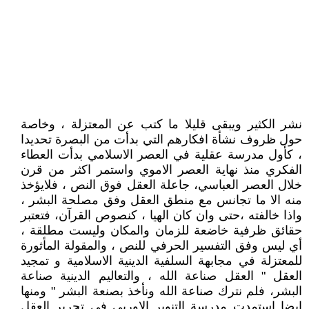
نشر الكثير ويبقى قليلا ما كتب عن المعتزلة ، وخاصة
حول ظروف نشأة افكارهم التي بدأت من البصرة تحديدا
، كأول مدرسة عقلية في العصر الاسلامي بدأت العطاء
الفكري منذ نهاية العصر الاموي واستمر اكثر من قرن
خلال العصر العباسي، جاعلة العقل فوق النص ، فلايؤخذ
منه الا ما تجانس مع منطق العقل وفق مصلحة البشر ،
واذا خالفته ،حتى وان كان الهيا ، كنصوص القرآن، فتعتبر
حقائق ظرفية خاضعة للزمان والمكان وليست مطلقة ،
أي ليس وفق التفسير الحرفي للنص ، والمقولة المأثورة
للمعتزلة في مجابهة السلفية الدينية الاسلامية و تمجيد
العقل " العقل صناعة الله ، والتعاليم الدينية صناعة
البشر، فلم نترك صناعة الله ونأخذ بصنعة البشر " ومنها
ايضا استمدت مدرسة التنوير الاوربي في تحرير العقل