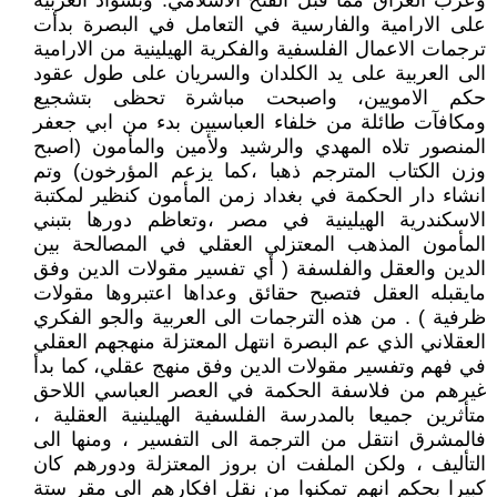
وعرب العراق مما قبل الفتح الاسلامي. وبسواد العربية
على الارامية والفارسية في التعامل في البصرة بدأت
ترجمات الاعمال الفلسفية والفكرية الهيلينية من الارامية
الى العربية على يد الكلدان والسريان على طول عقود
حكم الامويين، واصبحت مباشرة تحظى بتشجيع
ومكافآت طائلة من خلفاء العباسيين بدء من ابي جعفر
المنصور تلاه المهدي والرشيد ولأمين والمأمون (اصبح
وزن الكتاب المترجم ذهبا ،كما يزعم المؤرخون) وتم
انشاء دار الحكمة في بغداد زمن المأمون كنظير لمكتبة
الاسكندرية الهيلينية في مصر ،وتعاظم دورها بتبني
المأمون المذهب المعتزلي العقلي في المصالحة بين
الدين والعقل والفلسفة ( أي تفسير مقولات الدين وفق
مايقبله العقل فتصبح حقائق وعداها اعتبروها مقولات
ظرفية ) . من هذه الترجمات الى العربية والجو الفكري
العقلاني الذي عم البصرة انتهل المعتزلة منهجهم العقلي
في فهم وتفسير مقولات الدين وفق منهج عقلي، كما بدأ
غيرهم من فلاسفة الحكمة في العصر العباسي اللاحق
متأثرين جميعا بالمدرسة الفلسفية الهيلينية العقلية ،
فالمشرق انتقل من الترجمة الى التفسير ، ومنها الى
التأليف ، ولكن الملفت ان بروز المعتزلة ودورهم كان
كبيرا بحكم انهم تمكنوا من نقل افكارهم الى مقر ستة