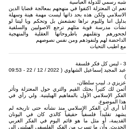
شبه رسمي للدولة العباسية
نعم ان المعتزلة اكتفوا في منهجهم بمعالجة قضايا الدين
الاسلامي ولكن هذه بحد ذاتها ليست مهمة هينة وسهلة
بدليل اننا ولليوم نراها تعشعش بل وتحكم ويا ليتنا لو
نشأت مدرسة قوية مثلهم ترجع الاصوليين والسلفية
لجحورهم وتقلمهم باطروحاتها العقلية والمنهجية
الداحضة لهم ولنفوذهم ومن نفس نصوصهم
مع اطيب التحيات
3 - ليس كل فكر فلسفة
عبد المجيد إسماعيل الشهاوي ( 2022 / 12 / 22 - 09:53
)
عزيزي د. لبيب سلطان،
أثمن لك كثيراً بحثك القيم والثري حول المعتزلة وتأثر
الفكر الإسلامي الأول بالمفاهيم الهيلينية. ولي رأي في
هذا الموضوع.
أنا أرى أن الفكر الإسلامي منذ نشأته حتى تاريخه لم
يشهد تقليداً فلسفياً حقيقياً كالذي كان في اليونان
القديمة، أو مثل ما هو قائم اليوم في الفكر الغربي
الحديث. وأن ما تسرب من الفكر الفلسفي الهيليني إلى