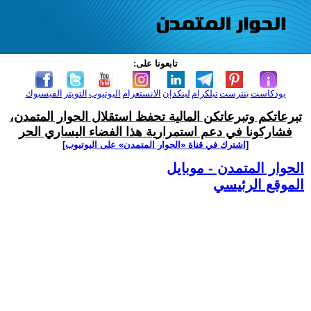
تابعونا على:
بودكاست
بنترست
تيلكرام
لينكدإن
الانستغرام
اليوتيوب
التويتر
الفيسبوك
تبرعاتكم وتبرعاتكن المالية تحفظ استقلال الحوار المتمدن،
فشاركونا في دعم استمرارية هذا الفضاء اليساري الحر
[اشترك في قناة ‫«الحوار المتمدن» على اليوتيوب]
الحوار المتمدن - موبايل
الموقع الرئيسي