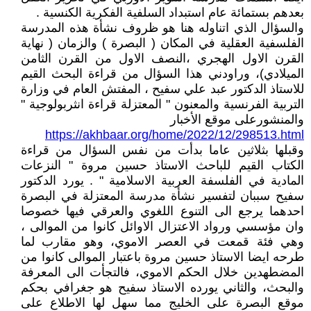
بعدهم بستمائة عام استبداد السلفية الفكرية الكنسية .
والسؤال الذي اتناوله هنا هو ظروف نشأة هذه المدرسة
الفلسفية العقلية في المكان ( البصرة ) والزمان ( نهاية
القرن الاول الهجري ،النصف الاول من القرن الثامن
الميلادي)، وراودني هذا السؤال من قراءة البحث القيم
للاستاذ الدكتور عبد علي سفيح ، المفتش العام في وزارة
التربية الفرنسية والمعنون " المعتزلة قراءة انثربولوجية "
والمنشورعلى موقع الأخبار
https://akhbaar.org/home/2022/12/298513.html
وقبلها بثلاثين عاما بدأت من نفس السؤال من قراءة
الكتاب القيم للباحث الاستاذ حسين مروة " النزعات
المادية في الفلسفة العربية الاسلامية " . يورد الدكتور
سفيح سببان لتفسير نشأة مدرسة المعتزلة في البصرة
احدهما يرجع الى التنوع اللغوي والعرقي فيها خصوصا
وان مؤسسي ورواد الاعتزال الاوائل كانوا من الموالى ،
وهي فئة قمعت في العصر الاموي، وهو مقارب لما
طرحه ايضا الاستاذ حسين مروة باعتبار الموالى كانوا من
المضطهدين خلال الحكم الاموي، فالتجأت الى المعرفة
والبحث، والثاني يورده الاستاذ سفيح هو جغرافي بحكم
موقع البصرة على الخليج مما سهل لها الاطلاع على