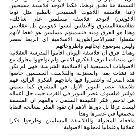
التسمية هنا تخلق توهما، فكما لايوجد فلاسفة مسيحيين
(عدا فلاسفة اللاهوت المسيحي بالطبع مثل توما
الاكويني) لايوجد فلاسفة مسلمين على شاكلته،
ففلاسفةالمشرق والاندلس ليسوا لاهوتيين بل عقلانيين
وهذا هو الفرق ومنه فتسميتهم مسلمين هو فقط لأنهم
نشطوا عصرالامبراطورية الاسلامية اي الربط بعصر
وليس بموضوع ابحاثهم واطروحاتهم
وهناك فرق ان فلاسفة اليونان اقاموا المدرسة العقلانية
في منتديات الترف الفكري الاثيني ولم يواجهوا معارك مع
الاصوليات المسيحية او الاسلامية الشرسة، فهي لم تكن
قد نشات بعد، والمعتزلة والفلاسف المسلمين خاضوا
هذه المعركة وانتصروا فيها بانتاجهم الفكري الرائع، فهم
فلاسفة عصر التنوير الاول في المشرق كما نسمي
فولتير فيلسوف عصر التنوير في الغرب حيث جل اعماله
هي لدحض فكر الكنيسة السلفي ، والمهم ان الفلسفة
ليست ترفا بل دورها الاهم ان تقود الفكر لمعالجة قضايا
مجتمعها في عصرها وهذا
مافعله المعتزلة والفلاسفة المسلمين وطرحوا فكرا
عقلانيا وعلمانيا لمجابهة الاصولية