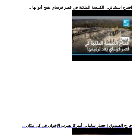
.. افتتاح استثنائي.. الكنيسة الملكية في قصر فرساي تفتح أبوابها
.. خارج الصندوق | حصار شامل.. أميركا تضرب الإخوان في كل مكان