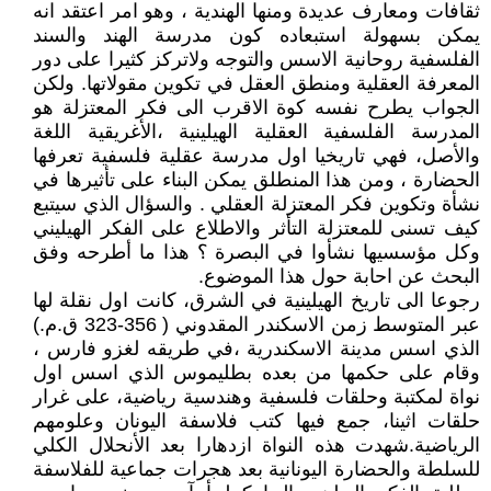
ثقافات ومعارف عديدة ومنها الهندية ، وهو امر اعتقد انه
يمكن بسهولة استبعاده كون مدرسة الهند والسند
الفلسفية روحانية الاسس والتوجه ولاتركز كثيرا على دور
المعرفة العقلية ومنطق العقل في تكوين مقولاتها. ولكن
الجواب يطرح نفسه كوة الاقرب الى فكر المعتزلة هو
المدرسة الفلسفية العقلية الهيلينية ،الأغريقية اللغة
والأصل، فهي تاريخيا اول مدرسة عقلية فلسفية تعرفها
الحضارة ، ومن هذا المنطلق يمكن البناء على تأثيرها في
نشأة وتكوين فكر المعتزلة العقلي . والسؤال الذي سيتبع
كيف تسنى للمعتزلة التأثر والاطلاع على الفكر الهيليني
وكل مؤسسيها نشأوا في البصرة ؟ هذا ما أطرحه وفق
البحث عن احابة حول هذا الموضوع.
رجوعا الى تاريخ الهيلينية في الشرق، كانت اول نقلة لها
عبر المتوسط زمن الاسكندر المقدوني ( 356-323 ق.م.)
الذي اسس مدينة الاسكندرية ،في طريقه لغزو فارس ،
وقام على حكمها من بعده بطليموس الذي اسس اول
نواة لمكتبة وحلقات فلسفية وهندسية رياضية، على غرار
حلقات اثينا، جمع فيها كتب فلاسفة اليونان وعلومهم
الرياضية.شهدت هذه النواة ازدهارا بعد الأنحلال الكلي
للسلطة والحضارة اليونانية بعد هجرات جماعية للفلاسفة