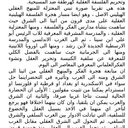
وتحريم الفلسفة العقلية كهرطقة ضد المسيحية.
هذه هي تقريبا صورة تبني المعتزلة للمنهج العقلي
الهيليني الاصل ، وهو ايضا مسار هجرة الفلسفة الهيلينية
العقلية على مدى قرون من اثينا الى الشرق حيث
ساهمت بنشأة مدارس الفكر والفلسفة ، ومنها المعتزلية
العقلية ، والمدرسة المشرقية المعرفية للاب الرئيس أبو
علي ابن سينا ، ثم الى الغرب الاندلسي والمدرسة
الارسطية الجديدة لأبن رشد ، ومنها الى اوروبا اللاتينية
ومنها الى الجرمانية حيث ساهمت بالفصل الكلي
للمعرفة عن سلفية الكنيسة وتحرير العقل ونشوء
الفكرالعلماني المعرفي المعاصر الى اليوم.
ان متابعة هجرة الفكر والمنهج العقلي من اثينا الى
الشرق ومنه الى الغرب وتأثيره في التحضراينما حل
سواء في الاسكندرية او بغداد او قرطبة او فلورنسا او
امستردام يمكننا من تثبيت مقولتين : الأولى ان الحضارة
الحالية ليست نتاجا غربيا صرفا، والثانية ان الشرق
والغرب يمكن ان يلتقيا، وان كان بينهما اختلافا فهو يرجع
لتأخر اي منهما في الاخذ بسبيل العقل والخضوع
للسلفية، التي تبادلت الادوار بين الغرب السلفي والشرق
السلفي، ثم التحول الى الشرق العقلي مقابل الغرب
السلفي، ثم تحول الغرب الى العقلي منذ خمسة قرون