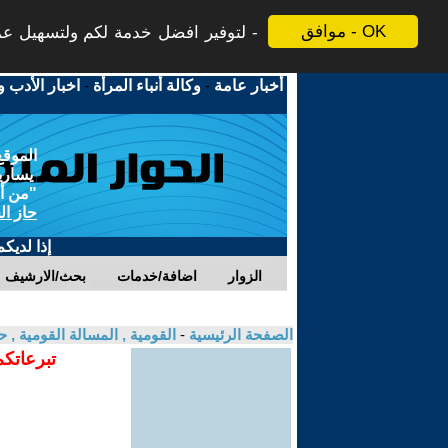
موافق - OK
لتوفير افضل خدمة لكم ولتسهيل عملي
أخبار عامة
-
وكالة أنباء المرأة
-
اخبار الأدب و
الموقع
يسارية
"من أج
حاز ال
إذا لديك
الزوار
اضافة/خدمات
بحث/الارشيف
الصفحة الرئيسية
-
القومية , المسالة القومية , 
تبرعاتكم