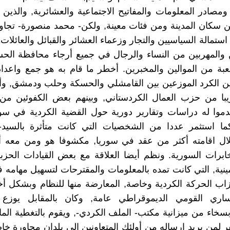
مصادر المعلومات والمفاتيح الاجتماعية والعشائرية, والذين ع
من سكان المدينة ومن فئات معينة, ولكن- محمد منصورة- تجاوز
تمالة السياسيين والتجار وزعماء العشائر والقبائل والعائلات
والمهربين من النساء والرجال في جميع أرجاء محافظة الح
ة من الموالين والمخبرين. أخطر ما قام به هو جمع واعدا
ن الكرد الموزعين بين القامشلي والحسكة وحلب ودمشق, وأ
يبا من حزب العمال الكردستاني, وبينهم بعض الكفوئين من
دموا له دراسات وتقارير دورية حول القضية الكردية في سور
ما استثمر عددا من الشخصيات التي كانت متأثرة بالسيد- 
لال اقامته أكثر من عقد في سوريا, مكشوفا هو ومن معه ا
خابرات السورية. ونظم أيضا العلاقة مع بعض القيادات الحزبي
ينية, التي كانت تمده بالمعلومات والمقترحات لتسهيل مهامه 
زاب الحركة الكردية وخاصة, المعارضة منها للنظام وبشكل أ
ليساري القومي الديموقراطي عامة, وكان بالمقابل يوزع ا
بسخاء من ميزانية مكتب- الملف الكردي-, ويقوم بالتغطية المال
ر لمن يريد ارساله من أولئك المتعاونين الى بلدان مجاورة خا