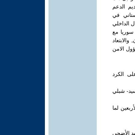
يم الدعم
ستاني في
ال الداخلي
سوريا مع
والابتعاد
ٔول الامن
ى الكرد
يد- شبلي
كرى الأربعين لما
عيد الأضحى