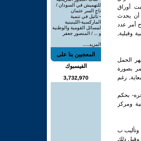
للتهميش في السودان /
فت أوراق
تاج السر عثمان
 أن يحدث
-
تأثيل في تنمية
الماركسية-اللينينية
 أمر عدد
لمسائل القومية والوطنية
ة وقبلية,
و ... / المنصور جعفر
المزيد.....
المعجبين بنا على
هر الحمل
الفيسبوك
ضر بصورة
عاية, رغم
3,732,970
حره- بحكم
ية ومركز
وتأليب ب
 وقبل ذلك