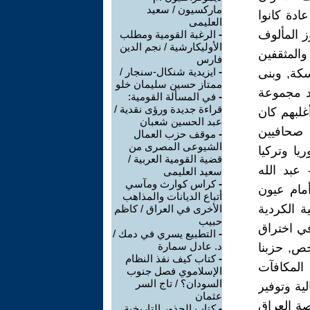
ماركسيون / سعيد
ادة كانوا
العليمى
 المألوف
-
الرغبة القومية ومطلب
الأوليكارشية / نجم الدين
 والمثقفين
فارس
-
ايزيدية شنكال-سنجار /
سكة, وبنى
ممتاز حسين سليمان خلو
د مجموعة
-
في المسألة القومية:
قراءة جديدة ورؤى نقدية /
غلبهم كان
عبد الحسين شعبان
 صحافيين
-
موقف حزب العمال
الشيوعى المصرى من
يا وتركيا
قضية القومية العربية /
عبد الله
سعيد العليمى
-
كراس كوارث ومآسي
ٔمام عيون
أتباع الديانات والمذاهب
ة الكردية
الأخرى في العراق / كاظم
حبيب
في اختراق
-
التطبيع يسري في دمك /
د. عادل سمارة
خص, حزبنا
-
كتاب كيف نفذ النظام
لمكافآت
الإسلاموي فصل جنوب
السودان؟ / تاج السر
ية وتوفير
عثمان
صة العراق
-
كتاب الجذور التاريخية