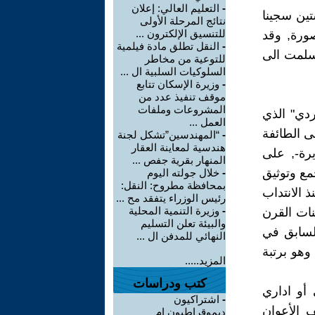
-
التعليم العالي: إعلان
صدت أرواح ستين سجينا
نتائج المرحلة الأولى
للتنسيق الإلكترون ...
ورة, وقد
-
النقل تطلق مادة فيلمية
 سلمت الى
للتوعية من مخاطر
السلوكيات السلبية ال ...
-
وزيرة الإسكان تتابع
موقف تنفيذ عدد من
المشروعات وملفات
دي" الذي
العمل ...
 الطائفة
-
“المهندسين”تشكل لجنة
هندسية لمعاينة العقار
رة-, على
المنهار بقرية جفص ...
مع وتوثيق
-
خلال جولته اليوم
بمحافظة مطروح: النقل:
 الانتداب
رئيس الوزراء يتفقد مح ...
-
وزيرة التنمية المحلية
نات القرن
والبيئة تعلن التسليم
لسابق في
النهائي للمدفن ال ...
محافظة دير الزور, وكان برتبة نقيب وترك القامشلي بين 2004 – 2005 وهو برتبة
المزيد.....
كتب ودراسات
أو اداري
-
اشتراكيون
 الأعوان
ديموقراطيون ام