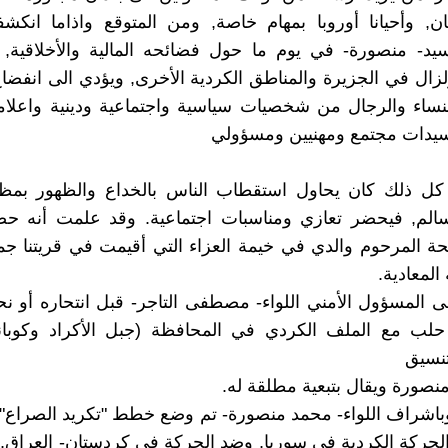
نان, وأحيانا أوروبا بمهام خاصة, ومن المتوقع واذاما انكش
سيد- منصورة- في يوم ما حول فضائحه المالية والأخلاقية,
لزال في الجزيرة والمناطق الكردية الأخرى, ويؤدي الى انفضاح
نساء والرجال من شخصيات سياسية واجتماعية ودينية واعلامي
سيدات مجتمع ومهنيين ومسؤولي
كل ذلك كان يحاول استقطاب الناس بالخداع والظهور بمظ
مسالم, فيحضر تعازي ومناسبات اجتماعية. وقد علمت أنه ح
تحة المرحوم والدي في خيمة العزاء التي أقيمت في قريتنا جم
المعادية.
ى المسؤول الأمني اللواء- مصطفى التاجر- قبل انتحاره أو ن
لب مع الملف الكردي في المحافظة (جبل الأكراد وكوبان
تنسيق
نصورة ويقال بتبعية مطلقة له.
اشراف اللواء- محمد منصورة- تم وضع خطط "تكريد الصراع" 
حركة الكردية في سوريا, وضد الحركة في كردستان- العراق,