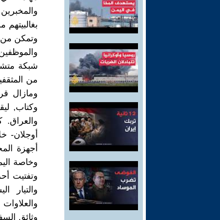
والمخبرين و
بغالبيتهم 
وتمكن من اس
والموظفين 
شبكة متشعب
من المثقفي
ومازال قر
وكتاب, ليق
والعراق. ك
أوجلان- خ
أجهزة الم
وخاصة اليم
وتفتيت أح
والتيار ا
والعلاوات 
وثائق السف