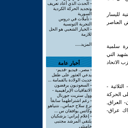
-
الحدث الذي أعاد تعريف
وتجديد الحركة الكردية
السورية
ية لليسار
-
تأملات في دروس
ض العناصر
التجربة التونسية
-
الخيار الشعبي هو الحل
للازمة
المزيد.....
رة سلمية
شهيد التي
ب الاتحاد
أخبار عامة
-
مصر.. فيديو -قديم-
يدعي العثور على طفل
حديث الولادة بالقمامة ...
-
السعوديون يرفضون
لثلاثية -
الاتفاقيات الإبراهيمية -
يق على الحركة
وول ستريت جورنال
-
رغم اشتراطهما سابقاً
- العراق,
نزع سلاح حماس.. نتنياهو
اك عراق-
وكاتس يوافقان س ...
-
إعلام إيراني: بزشكيان
يلتقي المرشد مجتبى
خامنئي