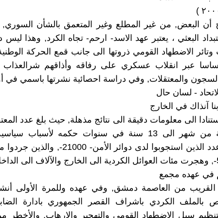
أن البعض, من غير المطلع وغير المتعمق بالشأن السوري, ا
بداد البعثي ، يعتبر عهد الاسد- ارحم- تجاه الكرد, وهذا ليس د
وتائر الاضطهاد القومي ذروتها الى جانب قمع الحركة الوطنية
ٔساسا عبر انقلاب عسكري على رفاقه وأذاقهم شرالعذاب
سجون والمعتقلات, وفي دراسة احصائية نشرتها باسمي في أ
اتحاد - لسان حال
ا آنذاك في الخارج
نادا الى معلومات دقيقة الى نتائج مذهلة, حيث بلغ عدد المعتق
لمدد زمنية من شهر الى 13 سنة في سنوات حكمه لأسباب سي
17000- وعدد الذين استجوبوا لدى دوائر الأمن- 000
م في عهده مجمع
- القريب من العاصمة دمشق, وفي عهده وللمرة الأولى أن
ص بالملف الكردي باشراف القصر الجمهوري بادارة الضا
نظيم سبل الاضطهاد القومي والتهجير والارهاب, والأخطر م