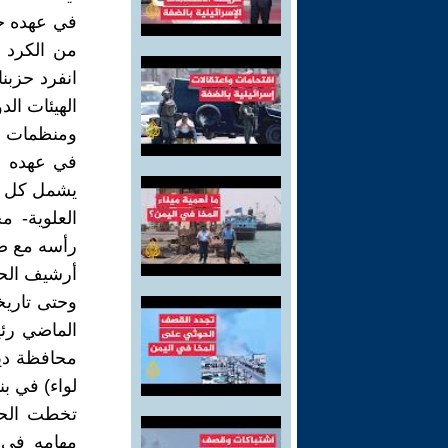
من الكرد 
انفرد حزبنا
الهيئات الد
ومنظمات حق
في عهده ول
يشمل كل ما
العلوية- م
رأسه مع ص
أرشيف الح
وحتى تاريخ
الماضي ري
لواء) في ب
تخطت الحدو
مهامه في 