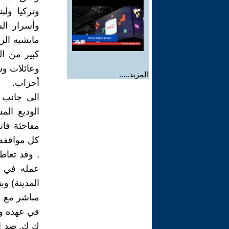
وتركيا ولب
وأسرار ال
مايشبه الز
كبير من ال
وعائلات و
المزيد.....
أحزاب.
الى جانب 
الوديع ال
مفاجئة فا
كل مواقفه 
, وقد تعاط
عمله في ح
المدينة) وب
مباشر مع م
في عهده وب
ك ك, ضد ال