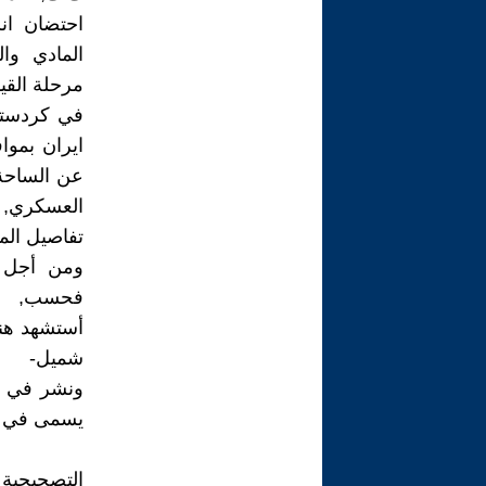
احتضان ان
المادي وا
مرحلة القيا
في كردستان
ايران بموا
عن الساحة 
العسكري, 
تفاصيل الم
ومن أجل 
فحسب,
أستشهد هن
شميل-
يسمى في ال
التصحيحية ب