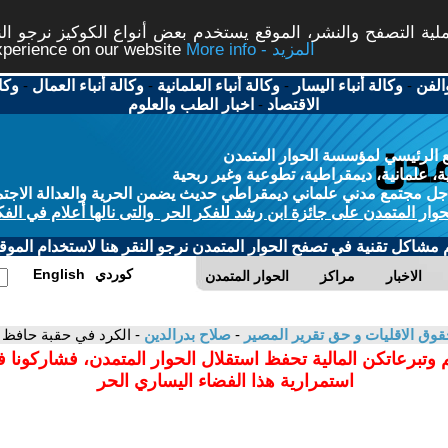
ة التصفح والنشر، الموقع يستخدم بعض أنواع الكوكيز نرجو النق
More info - المزيد
experience on our website
الفن
-
وكالة أنباء اليسار
-
وكالة أنباء العلمانية
-
وكالة أنباء العمال
-
وكا
الاقتصاد
-
اخبار الطب والعلوم
 الرئيسي لمؤسسة الحوار المتمدن
، علمانية، ديمقراطية، تطوعية وغير ربحية
ل مجتمع مدني علماني ديمقراطي حديث يضمن الحرية والعدالة الاجتم
حوار المتمدن على جائزة ابن رشد للفكر الحر والتى نالها أعلام في الفك
م مشاكل تقنية في تصفح الحوار المتمدن نرجو النقر هنا لاستخدام الموقع
كوردي
English
الاخبار
مراكز
الحوار المتمدن
حقوق الاقليات و حق تقرير المصير
-
صلاح بدرالدين
- الكرد في حقبة حافظ الأسد ( ٩٧٠
 وتبرعاتكن المالية تحفظ استقلال الحوار المتمدن، فشاركونا 
استمرارية هذا الفضاء اليساري الحر