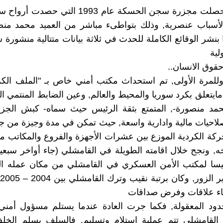
في عهده حصلت مجزرة سجن الحسكة عام 1993 التي ح
لأسباب عنصرية, وذلك بتواطىء مباشر من العميد محمد منص
 بنشر الوقائع الكاملة للحدث في ثلاثة بيانات متتالية منشورة
ولية
وق الانسان..
لمرة الأولى, تم استحداث مكتب أمني خاص بـ "الملف الكر
يتعلق بكرد سوريا والمحيط والعالم, وعين الضابط المنتمي الى
حمد منصورة-, المتمتع بثقة الرئيس حيث سماه- كبش الجزي
لاحيات مالية وادارية واسعة, حيث تمكن في مدة وجيزة من ج
ركة الكردية الموزع بين عشرات الأجهزة والفروع والمكاتب منذ
ه, ونجح خلال اقامته الطويلة في القامشلي (جاء أواخر سبعي
ٔيسا لمكتب الأمن العسكري في القامشلي من مكان عمله ا
ناء علاقات وفرض صداقات
د المعقولة, فكما جرت العادة عندما يستلم مسؤول أمني 
القامشلي تتم عملية استلام وتسليم, فالسلف يسلم الخلف