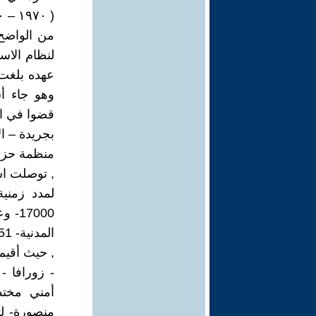
( ١٩٧٠ – ٢٠٠٠ )
من الواضح 
لنظام الاست
عهده بلغت 
وهو جاء ا
قضوا في ال
بجريدة – ال
منظمة حزبن
, توصلت است
المدنية- 51-, وهجرت مئات العوائل الكردية الى الخارج والآلاف الى الداخل السوري
, حيث أقي
- زورافا 
أمني مخت
منصورة- لت