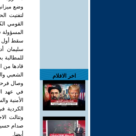
وضع ميزاني
لتفتيت الح
القومي الك
المسؤولة ف
سقط أول شه
سليمان أ
للمطالبة بح
قادها من ا
الشعبي وال
اخر الافلام
وصال فرحة-
في عهد الر
الكردية في
وتتالت ال
صدام حسي
أيضا.