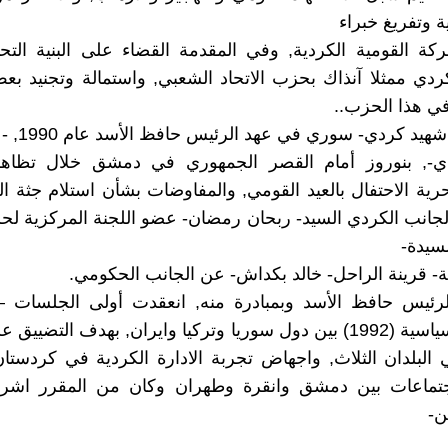
ة وتفريغ خبراء
ركة القومية الكردية, وفي المقدمة القضاء على البنية التحت
ردي ممثلا آنذاك بحزب الاتحاد الشعبي, واستمالة وتجنيد بع
ي هذا الحزب..
يد كردي- سوري في عهد الرئيس حافظ الأسد عام 1990, -
دي-, بنوروز أمام القصر الجمهوري في دمشق خلال تظاه
رية الاحتفال بالعيد القومي, والمفاوضات بشأن استلام جثة ال
لجانب الكردي السيد- ربحان رمضان- عضو اللجنة المركزية لحز
سيدة-
 قرينة الراحل- خالد بكداش- عن الجانب الحكومي.
ئيس حافظ الأسد وبمبادرة منه, انعقدت أولى الجلسات – ا
الأمنية والسياسية (1992) بين دول سوريا وتركيا وايران, بهدف التضي
 البلدان الثلاث, واجهاض تجربة الادارة الكردية في كردستان
اجتماعات بين دمشق وانقرة وطهران وكان من المقرر اشر
ن-