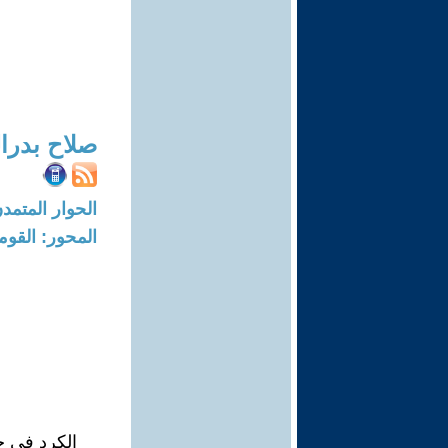
صلاح بدرا
الحوار المتمدن-العدد: 7418 - 22
المحور: القوم
الكرد في ح