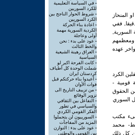
-
في السياسة التعليمية
للكرد السوريين
-
شروط الحوار الناجح بين
و المنحاز
الكرد السوريين
قيقا, ففي
-
اعادة بناء الحركة
الكردية السورية مهمة
 السورية,
أولى وعاجلة
 ومعظمهم
-
عود على بدء : نحن
والخط الثالث
واخر عهده
-
العراق رهينة الشيعية
السياسية
-
كانت الفرحة اكبر لو
شملت الوحدة كل أطياف
كردستان ايران
لين الكرد
-
أعيدوا بناء حركتكم قبل
اسية قومية -
فوات الأوان
-
من تزييف التاريخ الى
21-, والذين جردوا من الحقوق
تزوير الوقائع
-
التفاعل بين الثقافي
والسياسي في تطور
الفكر القومي الكردي
شىء مكتب
-
السورييون لن يتحملوا
المزيد من المفاجآت
بط- محمد
-
عود على بدء : التوازن
ن كل ذلك
بين القومي والوطني