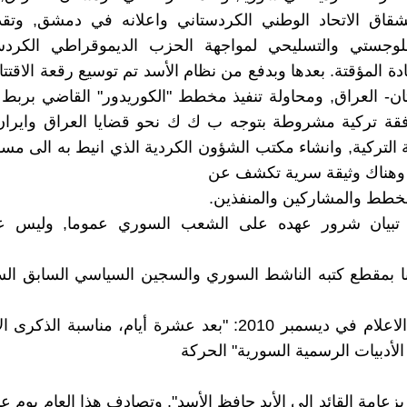
شقاق الاتحاد الوطني الكردستاني واعلانه في دمشق, وتقد
للوجستي والتسليحي لمواجهة الحزب الديموقراطي الكرد
دة المؤقتة. بعدها وبدفع من نظام الأسد تم توسيع رقعة الاقتت
- العراق, ومحاولة تنفيذ مخطط "الكوريدور" القاضي بربط 
فقة تركية مشروطة بتوجه ب ك ك نحو قضايا العراق وايران, 
التركية, وانشاء مكتب الشؤون الكردية الذي انيط به الى مسو
وهناك وثيقة سرية تكشف عن
خطط والمشاركين والمنفذين.
تبيان شرور عهده على الشعب السوري عموما, وليس عل
ا بمقطع كتبه الناشط السوري والسجين السياسي السابق الس
ونشر في الاعلام في ديسمبر 2010: "بعد عشرة أيام، مناسبة الذ
أدبيات الرسمية السورية" الحركة
زعامة القائد إلى الأبد حافظ الأسد". وتصادف هذا العام يوم 