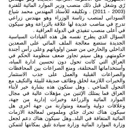
رًي وشغل قبل ذلك منصب وزير الموارد المائية للفترة
(2003 - 2011) . وتكليفه للأستاذ المهندس محمد شياع
السوداني لمنصب رئاسة الوزراء وهو مهندس زراعي
تدرج في مناصب عديدة لها علاقة بالزراعة وهو سيكون
في أعلى منصب تنفيذي في الدولة العراقية .
السؤال الذي يطرح نفسه هل هذه القيادات السياسية
الجديدة ستضع معالجة الملف المائي على الصعدين
الداخلي والخارجي من ضمن اولوياتهم وعلى رأس أجندة
حكومتهم. وهل سيتم تجاوز ضعف منظومة الحكم في
العراق التي كانت تحول دون تحسين ادارة المياه،
وأستخداماتها المختلفة، ومنع الصراعات بين المحافظات
والصراعات القبلية والعمل على جذب الاستثمار
والخبرات اللازمة لخلق وظائف صديقة للبيئة والتكيف مع
التحول المناخي . وهل ستكون هذه بشارة خير لأبناء
العراق فما يمتلك الإثنين من مؤهلات عالية في مجال
الموارد المائية والزراعة وخبرات إدارية من جهة،
وعلاقات دولية واسعة ومتوازنة من جهة أخرى هل
سيكون هناك تحرك جدًي وملموس لمعالجة الازمات
المائية المتفاقة في البلد..وهل سيكون هناك دعم لجعل
وزارة الموارد المائية وزارة سيادة تليق بمكانتها لتتمكن