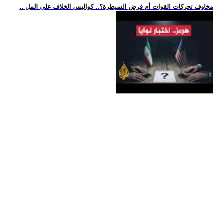
.. مخاوف تحركات القوات أم فرض السيطرة؟.. كواليس الخلاف على المل