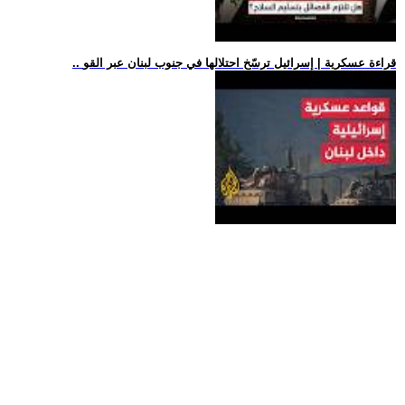
.. قراءة عسكرية | إسرائيل ترسّخ احتلالها في جنوب لبنان عبر القو