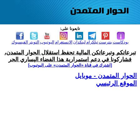
تابعونا على:
بودكاست
بنترست
تيلكرام
لينكدإن
الانستغرام
اليوتيوب
التويتر
الفيسبوك
تبرعاتكم وتبرعاتكن المالية تحفظ استقلال الحوار المتمدن،
فشاركونا في دعم استمرارية هذا الفضاء اليساري الحر
[اشترك في قناة ‫«الحوار المتمدن» على اليوتيوب]
الحوار المتمدن - موبايل
الموقع الرئيسي