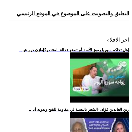
التعليق والتصويت على الموضوع في الموقع الرئيسي
اخر الافلام
.. هل تحاكم سوريا رموز الأسد أم تصنع عدالة المنتصر؟|مازن درويش|
.. زين العابدين فؤاد: -الشعر بالنسبة لي مقاومة للقبح وبدونه أنا