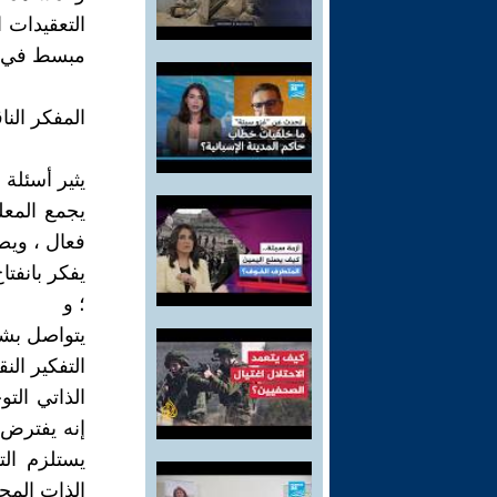
التعقيدات ا
مبسط في ال
‎يجمع المع
فعال ، ويص
‎يفكر بانفت
؛ و
‎الذاتي الت
إنه يفترض 
يستلزم ال
الذات المحل