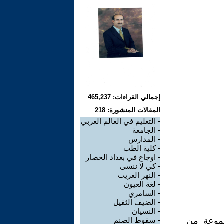
إجمالي القراءات: 465,237
المقالات المنشورة: 218
-
التعليم في العالم العربي
-
الجامعة
-
المدارس
-
كلية الطب
-
اوجاع في بغداد الحصار
-
كي لا ننسى
-
النهر الغريب
-
لغة العيون
-
السامري
-
الضيف الثقيل
-
النسيان
 النقدي على أنه مكون من عنصرين: 1) مجموعة من
-
سقوط الصنم