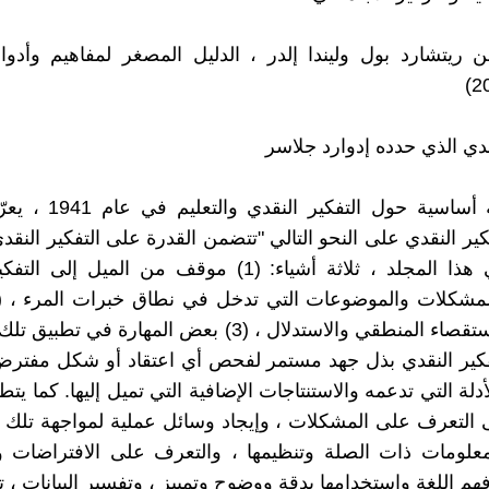
ن ريتشارد بول وليندا إلدر ، الدليل المصغر لمفاهيم وأدوا
‎في دراسة أساسية حول التفكي
ير النقدي على النحو التالي "تتضمن القدرة على التفكير النقدي
متصور في هذا المجلد ، ثلاثة أشياء: (1) موقف من الميل إ
أساليب الاستقصاء المنطقي والاستدلال ، (3) بعض المهارة في 
فكير النقدي بذل جهد مستمر لفحص أي اعتقاد أو شكل مفترض
لة التي تدعمه والاستنتاجات الإضافية التي تميل إليها. كما يت
 التعرف على المشكلات ، وإيجاد وسائل عملية لمواجهة تلك
علومات ذات الصلة وتنظيمها ، والتعرف على الافتراضات وا
فهم اللغة واستخدامها بدقة ووضوح وتمييز ، وتفسير البيانات ، تق