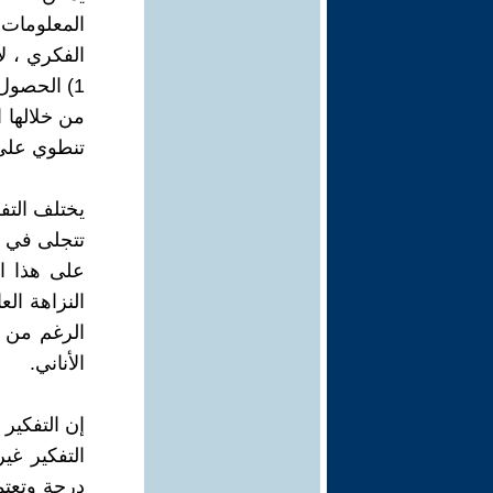
الفكري ، لا
1) الحصول
تنطوي على 
يختلف التفك
تتجلى في ا
على هذا ال
النزاهة الع
الرغم من أ
الأناني.
إن التفكير 
التفكير غي
درجة وتعت