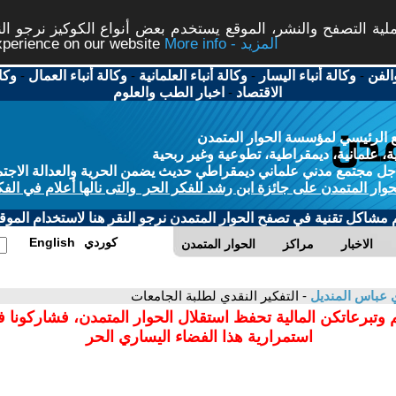
ة التصفح والنشر، الموقع يستخدم بعض أنواع الكوكيز نرجو النق
More info - المزيد
experience on our website
الفن
-
وكالة أنباء اليسار
-
وكالة أنباء العلمانية
-
وكالة أنباء العمال
-
وكا
الاقتصاد
-
اخبار الطب والعلوم
 الرئيسي لمؤسسة الحوار المتمدن
، علمانية، ديمقراطية، تطوعية وغير ربحية
ل مجتمع مدني علماني ديمقراطي حديث يضمن الحرية والعدالة الاجتم
حوار المتمدن على جائزة ابن رشد للفكر الحر والتى نالها أعلام في الفك
م مشاكل تقنية في تصفح الحوار المتمدن نرجو النقر هنا لاستخدام الموقع
كوردي
English
الاخبار
مراكز
الحوار المتمدن
 عباس المنديل
- التفكير النقدي لطلبة الجامعات
 وتبرعاتكن المالية تحفظ استقلال الحوار المتمدن، فشاركونا 
استمرارية هذا الفضاء اليساري الحر