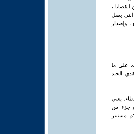
القضايا ،
 التي يصل
 ، وإصدار
م على ما
قدي الجيد
طاء. يعني
و جزء من
م مستنير