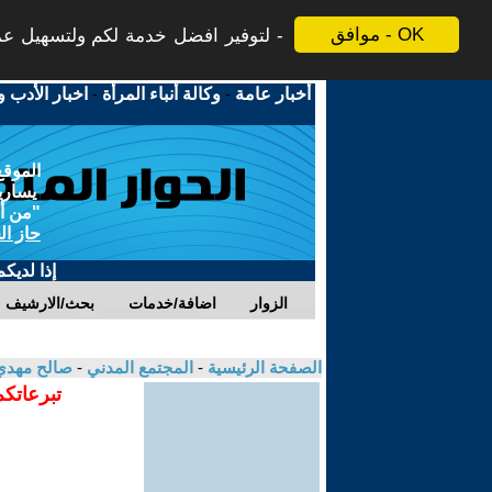
موافق - OK
لتوفير افضل خدمة لكم ولتسهيل عملي
أخبار عامة
-
وكالة أنباء المرأة
-
اخبار الأدب و
الموقع
يسارية
"من أج
حاز ال
إذا لديك
الزوار
اضافة/خدمات
بحث/الارشيف
الصفحة الرئيسية
-
المجتمع المدني
-
صالح مهدي
تبرعاتكم