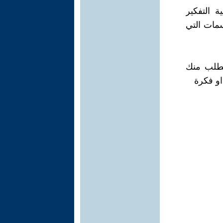
ة التفكير
سمات التي
يُطلب منك
و فكرة