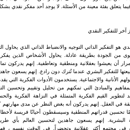
فيما يتعلق بفئة معينة من الأسئلة. لا يوجد أحد مفكر نقدي بشك
آخر للتفكير النقدي
قدي هو التفكير الذاتي التوجيه والانضباط الذاتي الذي يحاول ا
ى من الجودة بطريقة عادلة. يحاول الأشخاص الذين يفك
رار أن يعيشوا بعقلانية ومنطقية وتعاطفية. إنهم يدركون تمامً
يعتها للتفكير البشري عندما تُترك دون رادع. إنهم يسعون جاهدي
هم الأنانية والاجتماعية. يستخدمون الأدوات الفكرية التي يقدم
لمفاهيم والمبادئ التي تمكنهم من تحليل وتقييم وتحسين التف
 لتطوير القيم الفكرية المتمثلة في النزاهة الفكرية وال
لثقة في العقل. إنهم يدركون أنه بغض النظر عن مدى مهارتهم 
مًا تحسين قدراتهم المنطقية وسيسقطون أحيانًا فريسة لأخطاء 
نية البشرية. إنهم يسعون جاهدين لتحسين العالم بأي طري
 في مجتمع أكثر عقلانية وتحضراً. في الوقت نفسه ، فه