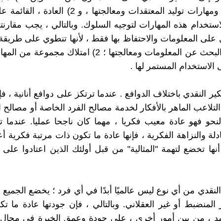
المعلومات ومهارات توليد المعتقدات ومعالجتها ، و 2) ال
ستخدام هذه المهارات لتوجيه السلوك. وبالتالي ، يجب مقارنتها
 على المعلومات والاحتفاظ بها فقط ، لأنها تنطوي على طريقة 
من خلالها البحث عن المعلومات ومعالجتها ؛ 2) امتلاك مجموع
الاستخدام المستمر لها .
ير النقدي باختلاف الدوافع . عندما ترتكز على دوافع أنانية ، فإنها
لتلاعب الماهر بالأفكار لخدمة مصالح الفرد الخاصة أو مصالح 
نحو فهو عادة معيب فكريا ، مهما كان ناجحا عمليا. عندما 
ادلة والنزاهة الفكرية ، فإنها عادة ما تكون ذات مرتبة فكرية 
نها تخضع لتهمة "المثالية" من قبل أولئك الذين اعتادوا على 
النقدي من أي نوع ليس عالميًا أبدًا في أي فرد ؛ يخضع الجميع 
ر المنضبط أو غير العقلاني. وبالتالي ، فإن جودتها عادة ما ت
مد ، من بين أمور أخرى ، على جودة وعمق الخبرة في مجال