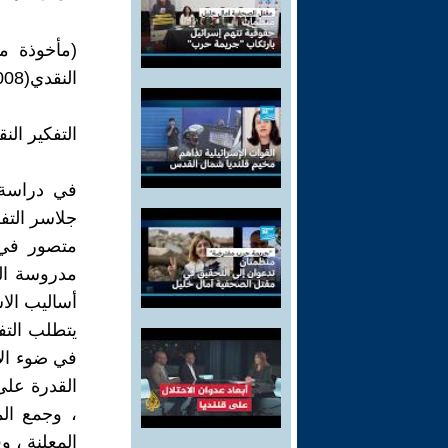
‎(مأخوذة م
النقدي(2008)
جلاسر التفك
يتطلب الت
في ضوء الأد
القدرة على
، وجمع الم
المعلنة ، و