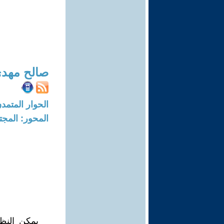
صالح مهدي
الحوار المتمدن-العدد: 7368 - 22
المحور: المجت