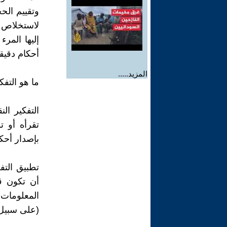
وتقييم الح
لاستخلاص ا
إليها المر
أحكام دقيق
المزيد.....
ما هو التفك
التفكير ال
تقرأه أو ت
بإصدار أحك
تطبيق التفك
أن تكون ق
المعلومات
(على سبيل 