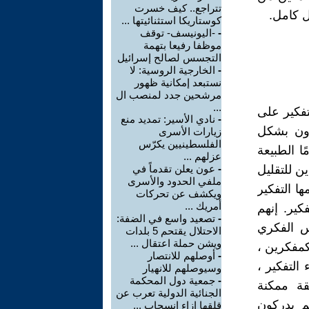
تتراجع.. كيف خسرت
ل كامل.
كوستاريكا استثنائيتها ...
-
-اليونيسف- توقف
موظفا رفيعا بتهمة
التجسس لصالح إسرائيل
-
الخارجية الروسية: لا
نستبعد إمكانية ظهور
مرشحين جدد لمنصب ال
...
لتفكير على
-
نادي الأسير: تمديد منع
رون بشكل
زيارات الأسرى
الفلسطينيين يكرّس
ا الطبيعة
عزلهم ...
ن للتقليل
-
عون يعلن تقدماً في
ملفي الحدود والأسرى
ها التفكير
ويكشف عن تحركات
أمريك ...
كير. إنهم
-
تصعيد واسع في الضفة:
حس الفكري
الاحتلال يقتحم 5 بلدات
ويشن حملة اعتقال ...
كمفكرين ،
-
أوصلهم للانتصار
التفكير ،
وسيوصلهم للانهيار
-
جمعية دول المحكمة
قة ممكنة
الجنائية الدولية تعرب عن
م يدركون
قلقها إزاء انسحاب ...