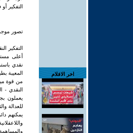
التفكير أو 
تصور موجز 
التفكير الن
أعلى مستو
نقدي باستم
المعيبة بطب
اخر الافلام
من قوة ميول
النقدي - ا
يعملون بجد
للعدالة وا
يمكنهم دائ
واللاعقلا
والمساهمة