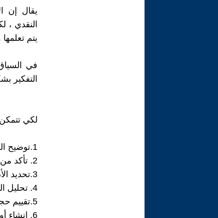
يقال إن ال
النقدي ، لك
يتم تعلمها
في السياق 
التفكير بش
لكي تتمكن 
1.توضيح الغرض من تفكيرك
2. تأكد من مصادر المعلومات
3.تحديد الأدلة
4. تحليل المصادر والادلة
5.تقييم حجج الآخرين
6. إنشاء أو تجميع الحجج الخاصة بك