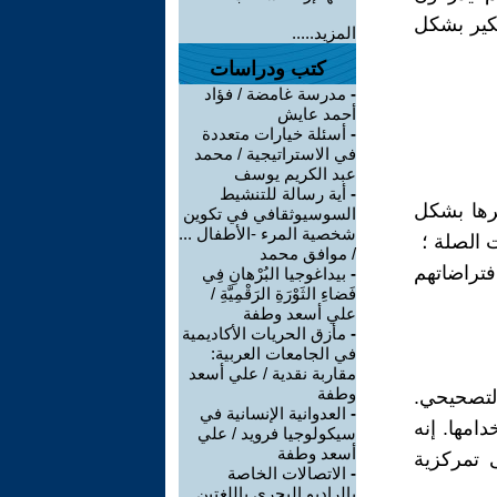
فكير بشكل
المزيد.....
كتب ودراسات
-
مدرسة غامضة / فؤاد
أحمد عايش
-
أسئلة خيارات متعددة
في الاستراتيجية / محمد
عبد الكريم يوسف
-
أية رسالة للتنشيط
يرها بشكل
السوسيوثقافي في تكوين
شخصية المرء -الأطفال ...
 الصلة ؛
/ موافق محمد
افتراضاتهم
-
بيداغوجيا البُرْهانِ فِي
فَضاءِ الثَوْرَةِ الرَقْمِيَّةِ /
علي أسعد وطفة
-
مأزق الحريات الأكاديمية
في الجامعات العربية:
مقاربة نقدية / علي أسعد
وطفة
 التصحيحي.
-
العدوانية الإنسانية في
امها. إنه
سيكولوجيا فرويد / علي
أسعد وطفة
 تمركزية
-
الاتصالات الخاصة
بالراديو البحري باللغتين