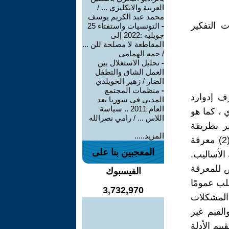
العربية والانكليزي ... /
محمد عبد الكريم يوسف
ت التفكير
-
التونسيات واستفتاء 25
جويلية :2022 إلى
المقاطعة لا مصلحة للن ...
/ حمه الهمامي
-
تحليل الاستغلال بين
العمل الشاق والتطفل
الضار / زهير الخويلدي
-
منظمات المجتمع
ر النقدي والتعليم في عام 1941 ، يعرّف إدوارد
المدني في سوريا بعد
العام 2011 .. سياسة
 ، كما هو
اللاس ... / رامي نصرالله
لى التفكير بطريقة
المزيد.....
مدروسة المشكلات والموضوعات التي تدخل في نطاق خبرات المرء ، (2) معرفة
المعجبين بنا على
تطبيق تلك الأساليب.
 للمعرفة
الفيسبوك
طلب عمومًا
3,732,970
 المشكلات
لقيم غير
ييم الأدلة