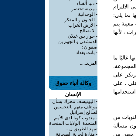
-
دنيا الفناء
عادة ، القائمة على الالتزام
-
مدينة تحتضر
-
الوحدانية
 بما يلي:
-
الجنون و المفكر
معينة يتم
-
الأرض الخراب
-
لا تصالح
ة من المهارات ، لأنها
-
حوار بين غيلان
الدمشقي و الجهم بن
صفوان :
-
بانت بغداد
 غالبًا ما
المزيد.....
المجموعة.
ترتكز على
أعلى ، على
وكالة أنباء حقوق
استخدامها
الإنسان
-
اليونيسف تتحرك بشأن
موظف متهم بالتجسس
لصالح إسرائيل
لنوبات من
-
مندوب كوبا لدى الأمم
المتحدة: الولايات المتحدة
كون مسألة
تمهد الطريق ل ...
 معين من
-
منارة لحرية الصحافة