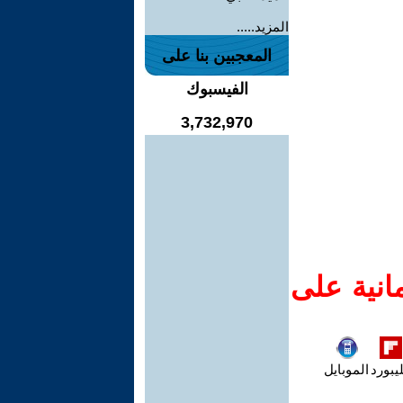
المزيد.....
المعجبين بنا على
الفيسبوك
3,732,970
انية على
يبورد
الموبايل