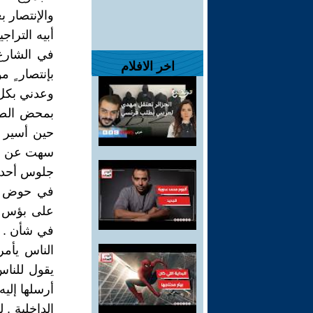
والإنتصار 
أبيه الترا
في الشارع 
اخر الافلام
بإنتصار ٍ 
وعدني بكل 
بمحض الصدف
حين أسير م
سهت عن نفس
جلوس أحده
في حوض ال
على بؤس وت
في شأن . ت
الناس يأمر
يقول للناس
أرسلها إلي
الداخلية .