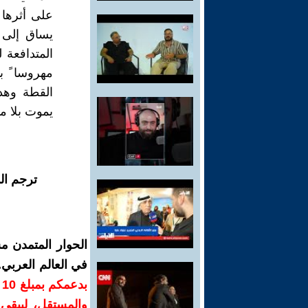
على أثرها
يساق إلى 
المتدافعة 
مهروسا ً 
القطة وهدي
يموت بلا م
ترجم ال
الحوار المتمدن م
في العالم العربي
ب
والمستقل، ليبقى ص