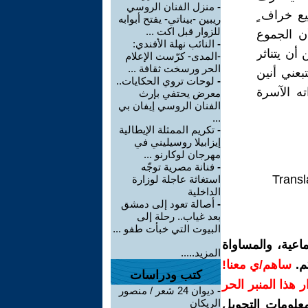
-
منزل الفنان الروسي
ع خراف ٍ
ريبين -بيناتي- يفتح أبوابه
للزوار قبل اكت ...
ن الجموع
-
النائب نهلة الأفندي:
أن يتناثر
-المدى- كرّست الإعلام
الحر ورسخت ثقافة ...
عني أنين
-
لوحات تروي الحكايات..
ه الآسرة
معرض يحتفي بإرث
الفنان الروسي إيفان بي
...
-
تكريم الممثلة الإيطالية
إيزابيلا روسيليني في
مهرجان لوكارنو ...
-
فنانة مصرية توجّه
Transl
استغاثة عاجلة لوزارة
الداخلية
-
أصالة تعود إلى دمشق
بعد غياب.. رحلة إلى
البيوت التي خبأت طفو ...
اعية، والمساواة
المزيد.....
م.
ساهم/ي معنا!
كتب ودراسات
رار هذا المنبر الحر
-
ديوان 24 شعر / منصور
الريكان
معلومات التحويل