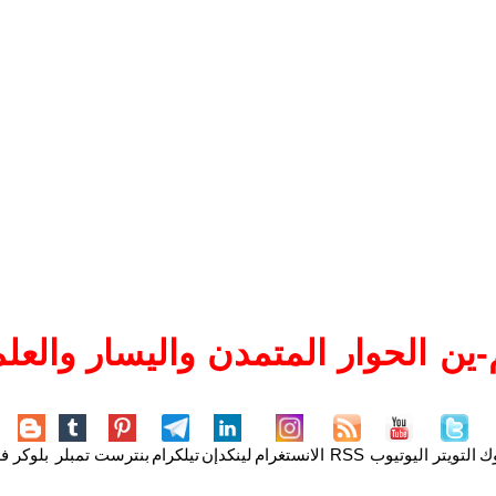
ين الحوار المتمدن واليسار والعلم
وك
التويتر
اليوتيوب
RSS
الانستغرام
لينكدإن
تيلكرام
بنترست
تمبلر
بلوكر
فل