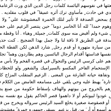
بعثتها في نفوسهم اليائسة كلمات رجل الدين الذي ورث الزعا
جيدي في حادث ٍ مأساوي ترك أثره عميقا ً في قلوب مقلديه . ك
بمحض الصدفة لا تأثير لتلك الخمرة المغشوشة علي ّ ولا و
موهوم حمدا ً لله أنا الخاسر دوما ً حين ينتصر الزعيم على خ
شيء ولم أقبض منه سوى كلمات ٍ جميلة ٍ وهباء . أنا وقطة م
ة في الطريق لا ناقة لنا ولا جمل بهذا الضجيج . كنت حذرا
ن سيارة متهورة أو قدم رجل ٍ شارد الذهن لكن القطة الحذ
ها فداستها أقدام الرجال البائسين وهم يطاردون وهما ً تج
م على كرسي الرئيس والتجوال في قصره الفخم ولا بأس من
إستحمام الفاخر المكسو بالسيراميك والشعور ولو للحظات 
فاهة حياته الفارغة من المعنى . الزعيم المتقلب المزاج كل
ارة ً يهبط عليه وحي يلقي على مسامعه الغامض من الكلام 
هم بالخروج من بيوتهم والهتاف بإسقاط حكومة من صنع يديه
 عودوا لبيوتكم أو لا داهموا قصر الحاكم يقول مع نفسه ب
ه أو قصقوصة صغيرة يخلع السيد الرئيس سرواله ويخرج من قص
 لم أسمع أو أر َ من قبل بزعيم ٍ يسقي جمهوره خمرة ً مغشوش