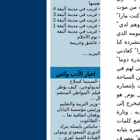
نفسها
مة من موت
-
غريب في مدينة أليفة 4
-
غريب في مدينة أليفة 3
نت مارا ً
-
غريب في مدينة أليفة 2
هم لدي ّ
-
غريب في مدينة أليفة 1
-
غريب في مدينة أليفة
صومه الذي
-
نوم الأحلام
تشردة كنا
-
عاشق وجريمة
 ً كعادتي
المزيد.....
رة دوما ً
لى لهم في
اخبار الأدب والفن
 السباحة
-
السينما كسلاح
بإنتصاره
أيديولوجي.. كيف يؤطر
فيلم -المواطن المنتقم-
 يوم ٍ هو
ال ...
فيخرج إلى
-
وزير التربية والتعليم
ورئيس مؤسسة اليابان
 , وتارة
يوقعان اتفاقية تعا ...
بضع كلمات
-
الطاغوت
-
ماتياس يايسله يترك
ره بثيابه
الدوري السعودي ويتولى
القيادة الفنية لفري ...
ة ً يتصرف