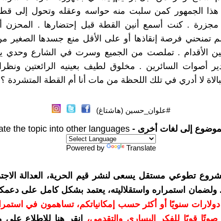
 هذا الجمهور كمن سلبت منه حواسه وعقله وتحول إلى قطي
مجزرة . كنت أسمع أنين القطة قبل إحتضارها . المحزن أ
لم تمنحني فرصة إنقاذها أو على الأقل منع جسدها الصغير من 
بين الأقدام . تملصت من الجميع وسرت في الشارع وحدي يتب
ر أصوات السائرين . مخلوق لطيف بعينيه الرائعتين ونظرات
بالاة لا أدري في تلك اللحظة من مات أنا أم القطة المتشردة ؟
#علوان_حسين (هاشتاغ)
موضوع إلى لغات أخرى -
ate the topic into other languages
Powered by
Translate
شروع تطوعي مستقل يسعى لنشر قيم الحرية، العدالة الاجتم
. ولضمان استمراره واستقلاليته، يعتمد بشكل كامل على دعمك
دعمكم بمبلغ 10 دولارات سنويًا أو أكثر حسب إمكانياتكم، تساهمون في استم
وتًا قويًا للفكر اليساري والتقدمي
،
انقر هنا للاطلاع على 