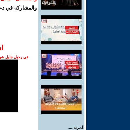
والمشاركة في دع
ا‫
في رحيل جليل شهبا
المزيد.....