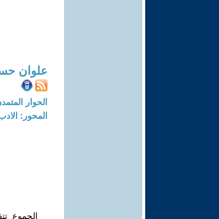
علوان حس
الحوار المتمدن-العدد: 7358 - 2
المحور: الادب
الجموع تت