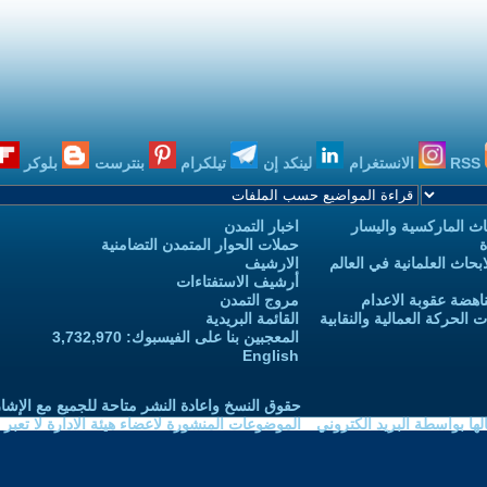
RSS
الانستغرام
لينكد إن
تيلكرام
بنترست
بلوكر
ث الماركسية واليسار
اخبار التمدن
ة
حملات الحوار المتمدن التضامنية
حاث العلمانية في العالم
الارشيف
أرشيف الاستفتاءات
اهضة عقوبة الاعدام
مروج التمدن
الحركة العمالية والنقابية
القائمة البريدية
المعجبين بنا على الفيسبوك: 3,732,970
English
حقوق النسخ واعادة النشر متاحة للجميع مع الإشا
ا بواسطة البريد الكتروني
الموضوعات المنشورة لاعضاء هيئة الادارة لا تعبر