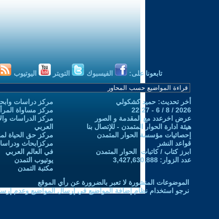
تابعونا على:
الفيسبوك
التويتر
اليوتيوب
أخر تحديث: حميد كشكولي
مركز دراسات وابحا
2026 / 8 / 6 - 22:27
مركز مساواة المرأ
عرض اخرعدد مع المقدمة و الصور
مركز الدراسات والاب
هيئة ادارة الحوار المتمدن - للإتصال بنا
العربي
إحصائيات مؤسسة الحوار المتمدن
مركز حق الحياة لمن
قواعد النشر
مركزابحاث ودراسات 
ابرز كتاب / كاتبات الحوار المتمدن
في العالم العربي
عدد الزوار: 3,427,630,888
يوتيوب التمدن
مكتبة التمدن
الموضوعات المنشورة لا تعبر بالضرورة عن رأي الموقع
نرجو استخدام نظام إضافة المواضيع في إرسال المواضيع وعدم إرساله