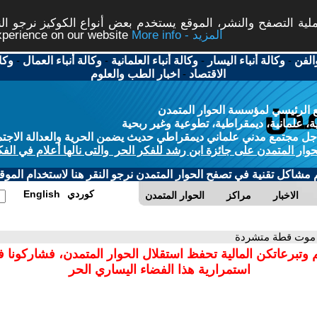
ة التصفح والنشر، الموقع يستخدم بعض أنواع الكوكيز نرجو النق
More info - المزيد
experience on our website
الفن
-
وكالة أنباء اليسار
-
وكالة أنباء العلمانية
-
وكالة أنباء العمال
-
وكا
الاقتصاد
-
اخبار الطب والعلوم
 الرئيسي لمؤسسة الحوار المتمدن
، علمانية، ديمقراطية، تطوعية وغير ربحية
ل مجتمع مدني علماني ديمقراطي حديث يضمن الحرية والعدالة الاجتم
حوار المتمدن على جائزة ابن رشد للفكر الحر والتى نالها أعلام في الفك
م مشاكل تقنية في تصفح الحوار المتمدن نرجو النقر هنا لاستخدام الموقع
كوردي
English
الاخبار
مراكز
الحوار المتمدن
 موت قطة متشردة
 وتبرعاتكن المالية تحفظ استقلال الحوار المتمدن، فشاركونا 
استمرارية هذا الفضاء اليساري الحر