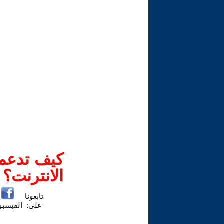
كيف تدعم-
الانترنت؟
تابعونا
على:
الفيسب