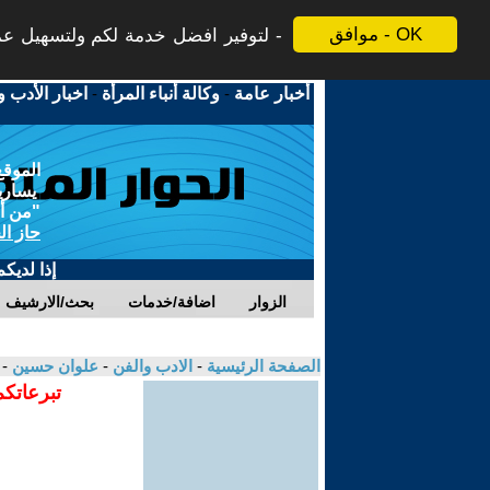
موافق - OK
لتوفير افضل خدمة لكم ولتسهيل عملي
أخبار عامة
-
وكالة أنباء المرأة
-
اخبار الأدب و
الموقع
يسارية
"من أج
حاز ال
إذا لديك
الزوار
اضافة/خدمات
بحث/الارشيف
الصفحة الرئيسية
-
الادب والفن
-
علوان حسين
-
تبرعاتكم