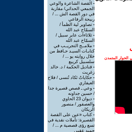
-
القصة الشاعرة والوعي
الجمعي الحداثي/ مقاربة
في دور القصة الش ... /
ربيحة الرفاعي
-
تصاوير لية الظمأ /
السمّاح عبد الله
-
ثلاثاءات عابر سبيل /
السمّاح عبد الله
-
ملامــح التجريــب في
كتابـات السيـد حـافظ من
خلال روايته يو ... /
الحوار المتمدن
سلسبيل كريبع
-
قناديل الحكمة / د. خالد
زغريت
-
حكاياتْ تَكاد تُنسى / فلاح
العيفاري
-
وعي ـ قصص قصيرة جدا
/ حسين جداونه
-
ديوان 23 الحاوي
والعصفور / منصور
الريكان
-
كتاب «عين على القصة
القصيرة: تأملات نقدية في
تسع رؤى قصصية م ... /
حميد عقبي