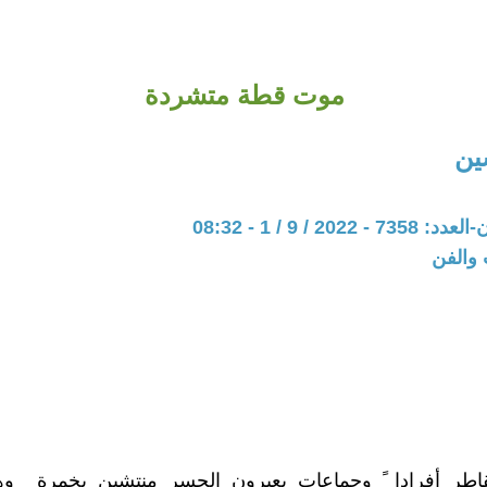
موت قطة متشردة
ين
202 / 9 / 1 - 08:32
 والفن
قاطر أفرادا ً وجماعات يعبرون الجسر منتشين بخمرة ٍ وه