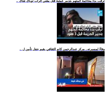
.. ترقب بدء محاكمة المتهم بتدبير عملية قتل مغني الراب توباك شاك
.. وفاءً لمسيرته.. مركز عبدالرحمن كانو الثقافي يقيم حفل تأبين ل