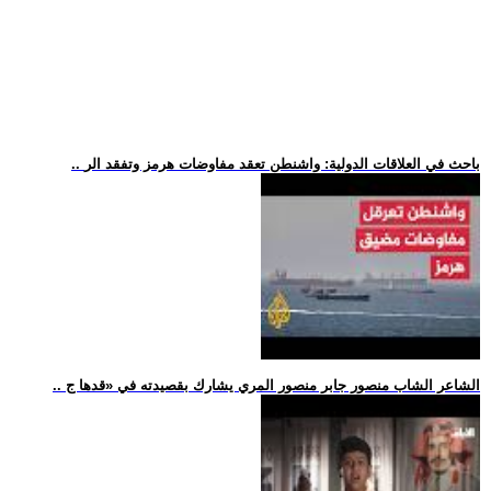
.. باحث في العلاقات الدولية: واشنطن تعقد مفاوضات هرمز وتفقد الر
.. الشاعر الشاب منصور جابر منصور المري يشارك بقصيدته في «قدها ج