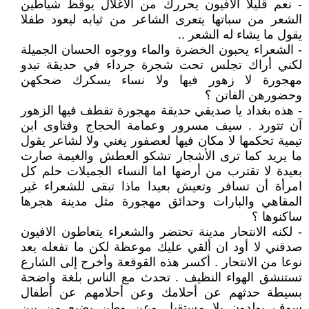
- نعم قليلا الافيون يحررك من الأغلال يوقظ شياطين
الشعر من سباتها يتعرى الشاعر من ثيابه ليعود طفلا
يقول ما يشاء له الشعر ..
- الشعراء يحبون الخضرة والماء ووجوه الحسان الجميلة
لكني أراك تجلس تحت شجرة جرداء في حديقة تبدو
مهجورة لا زهور فيها ولا نساء يسكرك ضحكهن
وحضورهن الفاتن ؟
- هذه بغداد يا صديقي حديقة مهجورة تقطف فيها الزهور
آن تتورد . سيف مسرور وعمامة الحجاج وفتاوى ابن
تيمية تحكمها لا مكان فيها لعصفور يغني ولا لشاعر يقول
ما يريد كما ترى الأشجار تشكو العطش والغيمة صارت
بعيدة لا تقترب من أرضها اما النساء الجميلات حلم كل
امرأة أن تسافر وتعيش بعيدا ماذا تبقى للشعراء غير
المقاهي والبارات وحدائق مهجورة مثل مدينة هجرها
ساكنوها ؟
- لكنه الانتحار مدينة تحتضر والشعراء يتعاطون الافيون
صدقني لا أود ان ألقي عليك موعظة لكن ما تفعله يعد
نوعا من الانتحار . أكسر هذه القوقعة وأخرج إلى الشارع
تستنشق الهواء النظيف . تحدث مع الناس بلغة واضحة
بسيطة حدثهم عن أحلامك وعن أحلامهم عن أطفال
سوف يولدون بلا مستقبل وعن وطن يضيع من بين