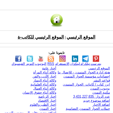
الموقع الرئيسي
الموقع الرئيسي للكاتب-ة
|
تابعونا على:
بنترست
تيلكرام
لينكدإن
الانستغرام
RSS
اليوتيوب
التويتر
الفيسبوك
الموقع الرئيسي
أخبار عامة
هيئة ادارة الحوار المتمدن - للإتصال بنا
وكالة أنباء المرأة
إحصائيات مؤسسة الحوار المتمدن
اخبار الأدب والفن
قواعد النشر
وكالة أنباء اليسار
ابرز كتاب / كاتبات الحوار المتمدن
وكالة أنباء العلمانية
يوتيوب التمدن
وكالة أنباء العمال
مكتبة التمدن
وكالة أنباء حقوق الإنسان
عدد الزوار: 3,431,227,835
اخبار الرياضة
اضافة موضوع جديد
اخبار الاقتصاد
اضافة الاخبار
اخبار الطب والعلوم
حملات الحوار المتمدن التضامنية
اخبار التمدن
إضافة يوتيوب-فلم إلى يوتيوب التمدن