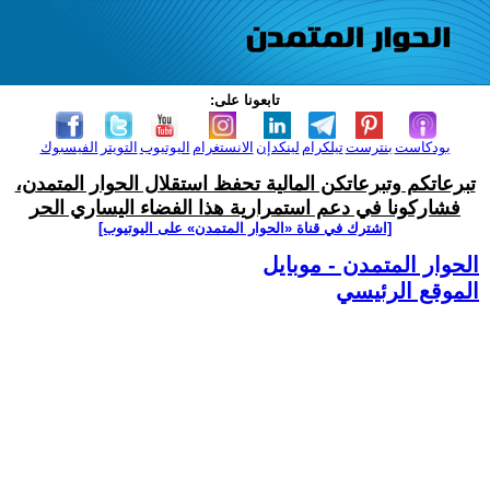
تابعونا على:
بودكاست
بنترست
تيلكرام
لينكدإن
الانستغرام
اليوتيوب
التويتر
الفيسبوك
تبرعاتكم وتبرعاتكن المالية تحفظ استقلال الحوار المتمدن،
فشاركونا في دعم استمرارية هذا الفضاء اليساري الحر
[اشترك في قناة ‫«الحوار المتمدن» على اليوتيوب]
الحوار المتمدن - موبايل
الموقع الرئيسي