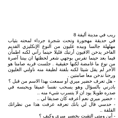
ريب في مدينة أليفة 8
في حديقة مهجورة وتحت شجرة جرداء لمحته بثياب
مهلهلة جالسا وبيده غليون من النوع الإنكليزي القديم
الفاخر يدخن الافيون أرتبك قليلا حينما رآني لكنه اطمأن
فيما بعد حينما تفرس بوجهي شعر لحظتها ان بيننا آصرة
من نوع ما غامضة لكنها حقيقية . جلست قربه صامتا هو
الآخر لم يقل شيئا لكنه بلفتة لطيفة منه ناولني الغليون
ورحنا ندخن معا صامتين .
- هل تعرف خضير ميري أو سمعت بهذا الاسم من قبل ؟
بادرني بالسؤال وهو يسحب نفسا عميقا ويحبسه في
صدره طويلا يود ان لا يتسرب شيء منه ..
- خضير ميري نعم أعرفه كان صديقا لي ..
- حدسي قال لي بانك تعرفه عرفت هذا من نظراتك
القلقة ..
- أين ومتى التقيت بخضير ميري وكيف ؟