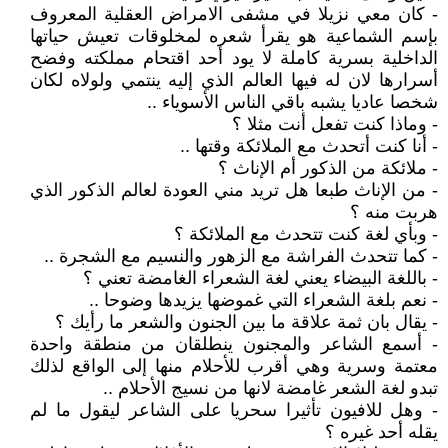
- كان معي نزيلا في مشفى الامراض العقلية المعروف
بإسم الشماعية هو يقرأ شعره لمخلوقات تعيش حياتها
الداخلية بسرية كاملة لا يود أحد اقتحام مملكته وفضح
أسرارها لان له فيها العالم الذي إليه ينتمي ولولاه لكان
شخصا عاديا يشبه باقي الناس الأسوياء ..
- وماذا كنت تفعل أنت مثلا ؟
- أنا كنت أتحدث مع الملائكة وقتها ..
- ملائكة من الذكور أم الإناث ؟
- من الإناث طبعا هل تريد مني العودة لعالم الذكور الذي
هربت منه ؟
- وبأي لغة كنت تتحدث مع الملائكة ؟
- كما تتحدث الفراشة مع الزهور والنسيم مع الشجرة ..
- باللغة البيضاء يعني لغة الشعراء الغامضة تعني ؟
- نعم بلغة الشعراء التي غموضها يزيدها وضوحا ..
- يقال بان ثمة علاقة ما بين الجنون والشعر ما رأيك ؟
- أسمع الشاعر والمجنون ينطلقان من منطقة واحدة
معتمة وسرية وهي أقرب للأحلام منها إلى الواقع لذلك
تبدو لغة الشعر غامضة لانها من نسيج الأحلام ..
- وهل للافيون تأثيرا سحريا على الشاعر ليقول ما لم
يقله أحد غيره ؟