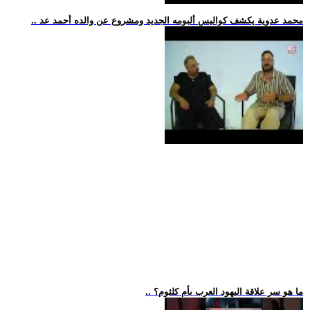
.. محمد عدوية يكشف كواليس ألبومه الجديد ومشروع عن والده أحمد عد
.. ما هو سر علاقة اليهود العرب بأم كلثوم؟