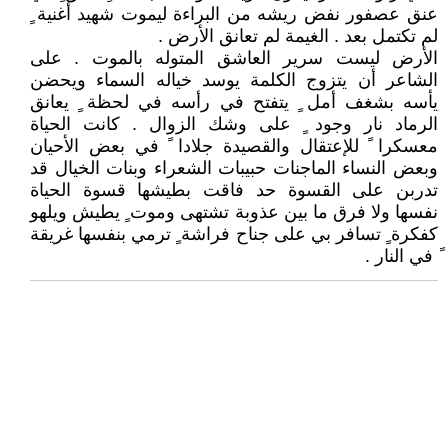
عنق عصفور نفض ريشه من البراءة ليموت شهيد أغنية ٍ
لم تكتمل بعد . الغيمة لم تعانق الأرض .
الأرض ليست سرير العاشق المتوله بالموت . على
الشاعر أن يتزوج الكلمة يوسد خياله السماء ويحضن
يأسه بشغف أمل ٍ يتفتح في رأسه في لحظة ٍ يعانق
الرماد نار وجود ٍ على وشك الزوال . كانت الحياة
معسكرا ً للإعتقال والقصيدة جلادا ً في بعض الأحيان
وبعض النساء الماجنات حبيبات الشعراء وبنات الخيال قد
تدربن على القسوة حد فاقت بطيشها قسوة الحياة
نفسها ولا فرق ما بين عذوبة تشتهى وموت ٍ يطيش ويلهو
كفكرة ٍ تسافر بي على جناح فراشة ٍ ترمي بنفسها غريقة
ً في النار .