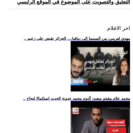
التعليق والتصويت على الموضوع في الموقع الرئيسي
اخر الافلام
.. مهدي لعريبي: من السينما إلى -مافيا-... الجزائر تقبض على زعيم
.. محمد علام وهيثم سعيد: ألبوم محمد عدوية الجديد استكمالا لنجاح