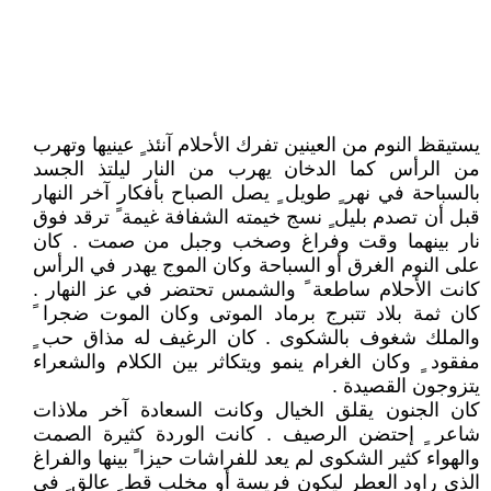
يستيقظ النوم من العينين تفرك الأحلام آنئذ ٍ عينيها وتهرب
من الرأس كما الدخان يهرب من النار ليلتذ الجسد
بالسباحة في نهر ٍ طويل ٍ يصل الصباح بأفكار آخر النهار
قبل أن تصدم بليل ٍ نسج خيمته الشفافة غيمة ً ترقد فوق
نار بينهما وقت وفراغ وصخب وجبل من صمت . كان
على النوم الغرق أو السباحة وكان الموج يهدر في الرأس
كانت الأحلام ساطعة ً والشمس تحتضر في عز النهار .
كان ثمة بلاد تتبرج برماد الموتى وكان الموت ضجرا ً
والملك شغوف بالشكوى . كان الرغيف له مذاق حب ٍ
مفقود ٍ وكان الغرام ينمو ويتكاثر بين الكلام والشعراء
يتزوجون القصيدة .
كان الجنون يقلق الخيال وكانت السعادة آخر ملاذات
شاعر ٍ إحتضن الرصيف . كانت الوردة كثيرة الصمت
والهواء كثير الشكوى لم يعد للفراشات حيزا ً بينها والفراغ
الذي راود العطر ليكون فريسة أو مخلب قط ٍ عالق ٍ في