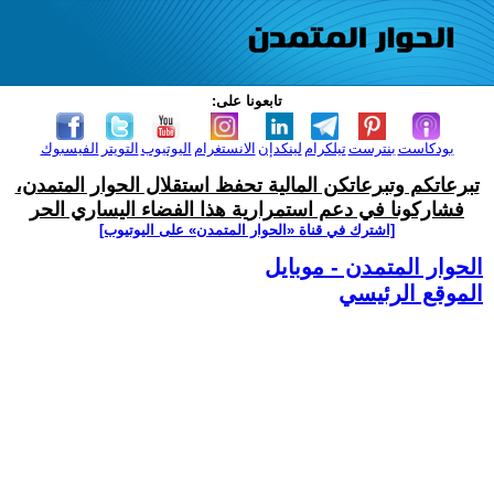
تابعونا على:
بودكاست
بنترست
تيلكرام
لينكدإن
الانستغرام
اليوتيوب
التويتر
الفيسبوك
تبرعاتكم وتبرعاتكن المالية تحفظ استقلال الحوار المتمدن،
فشاركونا في دعم استمرارية هذا الفضاء اليساري الحر
[اشترك في قناة ‫«الحوار المتمدن» على اليوتيوب]
الحوار المتمدن - موبايل
الموقع الرئيسي