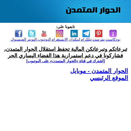
تابعونا على:
بودكاست
بنترست
تيلكرام
لينكدإن
الانستغرام
اليوتيوب
التويتر
الفيسبوك
تبرعاتكم وتبرعاتكن المالية تحفظ استقلال الحوار المتمدن،
فشاركونا في دعم استمرارية هذا الفضاء اليساري الحر
[اشترك في قناة ‫«الحوار المتمدن» على اليوتيوب]
الحوار المتمدن - موبايل
الموقع الرئيسي