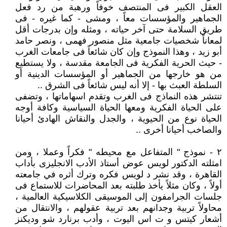
العقل الكبير فى المنتصف خوفاً ورهبة من رد فعل
الجماهير والمؤسسات معاً ، ومشى - كما غيره - فى
طريق السلامة حتى آخر حياته ، ومثله وإن بدرجات أقل
لمعاناً شخصيات جامعية مثل منصور فهمى ، ونصر حامد
أبو زيد ، وهذا النموذج وإن كان شائعاً فى جامعات الغرب
- حيث الحرية الفكرية فى الجامعة مقدسة ، ولا يستطيع
من هو خارجها من الجماهير أو المؤسسات الدينية أو
السلطة العبث بها - إلا أنه ليس شائعاً فى الشرق ..
تنتشر هذه النماذج فى الغرب وتقدم اسهاماتها ، وتضفى
على الحياة الفكرية ومعها الحياة السياسية وكافة أوجه
الحياة نوع من الحيوية ، والجدل والنقاش الهادئ أحيانا
والصاخب أحيانا أخرى ..
٢ - نموذج " المتفاعل مع محيطه " فكراً وعملا ، ومن
امثلته الدكتور لويس عوض أستاذ الأدب الانجليزى بأداب
القاهرة ، وقد نشر د لويس فكره وترك أثره في جامعته
أولاً ، وكان مثلاً يأخذ طلبته بعد المحاضرات للاستماع فى
جلسات الجرامفون إلى الموسيقى الكلاسيكية العالمية ،
محاولاً تربية وجدانهم بعد تربية عقولهم ، والانتقال من
أشعار كيتس و ت اس اليوت ، وأدب برنارد شو وديكنز