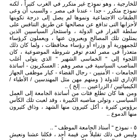
للخارجية ، وهو نموذج غير متكرر في الغرب كثيراً ، لكنه
نموذج متكرر - جداً - عندنا فى مصر ، والسبب أن وعى
الطبقات الاجتماعية ونموها لم يصل إلى درجة تكوينها
لأحزابها التى تدافع عن مصالحها عن طريق التنافس على
سلطة القرار في الدولة ، واستئجار السياسيين الذين
يمثلون تلك المصالح ويعبرون عنها ، ويعملون كرؤساء
للجمهورية أو وزراء أو رؤساء محافظات ، ولما كان ذلك
متعذراً فى مصر لعدم توفر شروطه الموضوعية ، كان
اللجوء إلى " الخماسى الشهير " الذي يتولى أغلب
المناصب السياسية فى مصر وهم : العسكريون - أساتذة
الجامعات - الأمنيين - رجال القضاء - كبار موظفى الجهاز
الإداري للدولة ( ومنهم مهن مثل المهندسين / الأطباء /
الكيميائيين / الزراعيين ... إلخ ) ..
ومن هنا كان تطلع فئات من أساتذة الجامعة إلى العمل
السياسى ، وتولى مناصبه الكبيرة ، وقد لعبت تلك الكأس
برؤوس كثيرة ، أكل كثيرون منها الشهد ، وذاق كثيرون
منها الدموع ..
٥ - نموذج " أستاذ الجامعة الموظف " ..
وليس فى ذلك تقليلاً من قيمة أحد ، فكلنا عشنا ونعيش