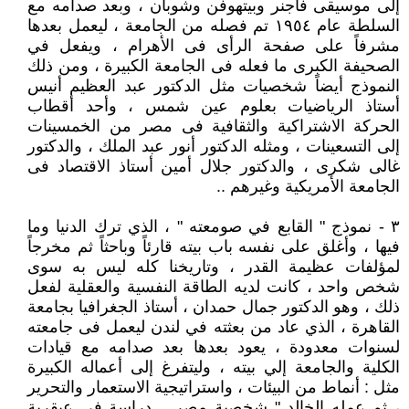
إلى موسيقى فاجنر وبيتهوفن وشوبان ، وبعد صدامه مع
السلطة عام ١٩٥٤ تم فصله من الجامعة ، ليعمل بعدها
مشرفاً على صفحة الرأى فى الأهرام ، ويفعل في
الصحيفة الكبرى ما فعله فى الجامعة الكبيرة ، ومن ذلك
النموذج أيضاً شخصيات مثل الدكتور عبد العظيم أنيس
أستاذ الرياضيات بعلوم عين شمس ، وأحد أقطاب
الحركة الاشتراكية والثقافية فى مصر من الخمسينات
إلى التسعينات ، ومثله الدكتور أنور عبد الملك ، والدكتور
غالى شكرى ، والدكتور جلال أمين أستاذ الاقتصاد فى
الجامعة الأمريكية وغيرهم ..
٣ - نموذج " القابع في صومعته " ، الذي ترك الدنيا وما
فيها ، وأغلق على نفسه باب بيته قارئاً وباحثاً ثم مخرجاً
لمؤلفات عظيمة القدر ، وتاريخنا كله ليس به سوى
شخص واحد ، كانت لديه الطاقة النفسية والعقلية لفعل
ذلك ، وهو الدكتور جمال حمدان ، أستاذ الجغرافيا بجامعة
القاهرة ، الذي عاد من بعثته في لندن ليعمل فى جامعته
لسنوات معدودة ، يعود بعدها بعد صدامه مع قيادات
الكلية والجامعة إلي بيته ، وليتفرغ إلى أعماله الكبيرة
مثل : أنماط من البيئات ، واستراتيجية الاستعمار والتحرير
، ثم عمله الخالد " شخصية مصر .. دراسة فى عبقرية