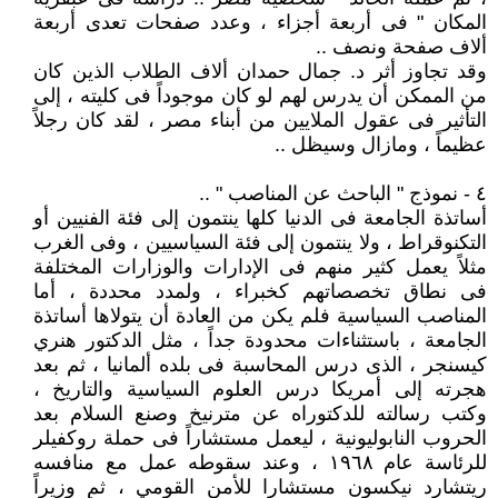
المكان " فى أربعة أجزاء ، وعدد صفحات تعدى أربعة
ألاف صفحة ونصف ..
وقد تجاوز أثر د. جمال حمدان ألاف الطلاب الذين كان
من الممكن أن يدرس لهم لو كان موجوداً فى كليته ، إلى
التأثير فى عقول الملايين من أبناء مصر ، لقد كان رجلاً
عظيماً ، ومازال وسيظل ..
٤ - نموذج " الباحث عن المناصب " ..
أساتذة الجامعة فى الدنيا كلها ينتمون إلى فئة الفنيين أو
التكنوقراط ، ولا ينتمون إلى فئة السياسيين ، وفى الغرب
مثلاً يعمل كثير منهم فى الإدارات والوزارات المختلفة
فى نطاق تخصصاتهم كخبراء ، ولمدد محددة ، أما
المناصب السياسية فلم يكن من العادة أن يتولاها أساتذة
الجامعة ، باستثناءات محدودة جداً ، مثل الدكتور هنري
كيسنجر ، الذى درس المحاسبة فى بلده ألمانيا ، ثم بعد
هجرته إلى أمريكا درس العلوم السياسية والتاريخ ،
وكتب رسالته للدكتوراه عن مترنيخ وصنع السلام بعد
الحروب النابوليونية ، ليعمل مستشاراً فى حملة روكفيلر
للرئاسة عام ١٩٦٨ ، وعند سقوطه عمل مع منافسه
ريتشارد نيكسون مستشارا للأمن القومي ، ثم وزيراً