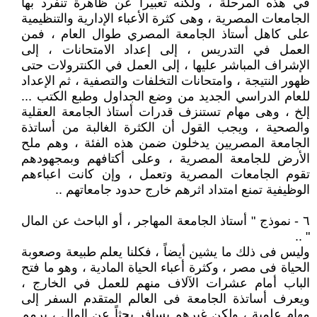
في هذه المرحلة ، ولكنه تعبيراً عن ظاهرة تنفرد بها
الجامعات المصرية ، وهى كثرة الأعباء الإدارية والتنظيمية
على كاهل أستاذ الجامعة المصري طوال العام ، فمن
العمل في التدريس ، إلى إعداد الامتحانات ، إلى
الإشراف المباشر عليها ، إلى العمل في الكنترولات حتى
ظهور النتيجة ، وامتحانات التخلفات والتصفية ، ثم الإعداد
للعام الدراسي الجديد من وضع الجداول وطبع الكتب ...
إلخ ، وهى مهام تستنزف قدرات أستاذ الجامعة العقلية
والصحية ، ويجب القول أن الكثرة الغالبة من أساتذة
الجامعة المصريين يدخلون ضمن هذه الفئة ، وهم ملح
الأرض للجامعة المصرية ، وعلى أكتافهم وبمجهودهم
تقوم الجامعات المصرية وتعمل ، وإن كانت اعباءهم
الوظيفية تمنع امتداد اثرهم خارج حدود جامعاتهم ..
٦ - نموذج " أستاذ الجامعة المهاجر ، أو الباحث عن المال
" ..
وليس فى ذلك ما يشين أيضاً ، فكلنا يعلم طبيعة وصعوبة
الحياة فى مصر ، وكثرة أعباء الحياة المادية ، وهو ما فتح
الباب أمام عشرات الآلاف منهم للعمل في الخارج ،
ويعرف أساتذة الجامعة فى العالم المتقدم السفر إلى
مهام علمية ، ولكن غيرهم يسافر بحثاً عن المال ، يرمم