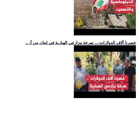
.. -خسرنا آلاف الدولارات-... صرخة مزارعي الهبارية في لبنان من آ