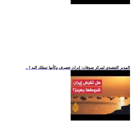
.. المدير التنفيذي لمركز صوفان: إيران تتصرف وكأنها تمتلك اليد ا