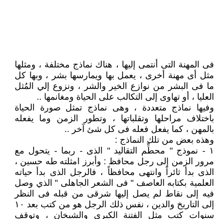
فى المهنة التى أنتمى إليها ، هناك نماذج مختلفة ، ومثلها
مثل أى مهنة أخرى ، يعمل بها ويمارسها بشر ، وبها كل
ما فى البشر من نوازع الخير والشر ، ونزوع إلي المُثل
العليا ، أو تهاوى إلى التكالب على الحياة ومغانمها ..
وفيها نماذج متعددة ، وهى نماذج تمثل صورة الحياة
باختلاف مراحلها وتقلباتها ، وتطور الزمن وما يفعله
بالمهن ، كما يفعل فعله فى كل شئ آخر ..
وهذه بعض من تلك النماذج :
١ - نموذج " محطِّم التقاليد " الذى - ربما - يتحول مع
مرور الزمن إلى رجل محافظ : وأبرز امثلته طه حسين ،
الذى بدأ ثائراً وانتهى محافظاً ، فالرجل الذى بدأ حياته
العلمية بكتابه العاصف " فى الشعر الجاهلى " الذي وصل
فيه إلى نقاط لم يصل إليها شرقى من قبله فى النظر
إلى التاريخ والدين ، نفس ذلك الرجل هو من كتب بعد ١٠
سنوات كتب مثل الفتنة الكبري والشيخان ، وتوقف