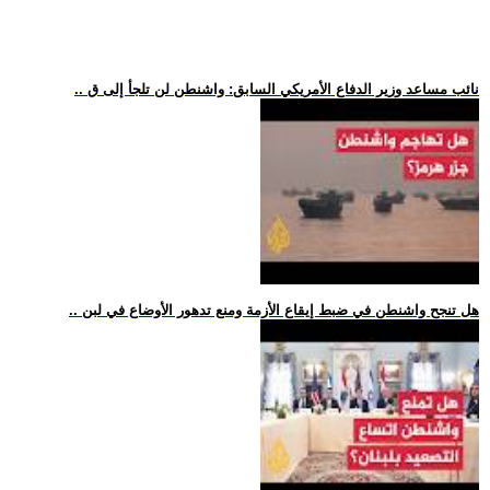
.. نائب مساعد وزير الدفاع الأمريكي السابق: واشنطن لن تلجأ إلى ق
.. هل تنجح واشنطن في ضبط إيقاع الأزمة ومنع تدهور الأوضاع في لبن