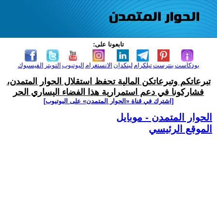
تابعونا على:
بودكاست
بنترست
تيلكرام
لينكدإن
الانستغرام
اليوتيوب
التويتر
الفيسبوك
تبرعاتكم وتبرعاتكن المالية تحفظ استقلال الحوار المتمدن،
فشاركونا في دعم استمرارية هذا الفضاء اليساري الحر
[اشترك في قناة ‫«الحوار المتمدن» على اليوتيوب]
الحوار المتمدن - موبايل
الموقع الرئيسي