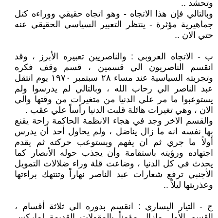
وتحشد ..
وبالتالي فإن هذا الاتجاه - وهو اتجاه حقيقي ووراءه كتل
جماهيرية مؤثرة - ينتظر التعبير السياسي الحقيقي عنه
حتي الان ..
ب - الاتجاه العروبي : والناصريين تعبيره الأبرز ، وقد
انقسم الناصريون الي قسمين ، قسم وقف فكره
وتجربته السياسية عند مساء ٢٨ سبتمبر ١٩٧٠ يوم انتقل
عبد الناصر الي رحاب الله ، وبالتالي لم يدرسوا ولم
يستوعبوا ما مر علي الدنيا من متغيرات من وقتها والي
الان ، وهي تغيرات هائلة قلبت الدنيا رأساً علي عقب .
والقسم الاخر وجد في هجاء الانظمة الحاكمة راحة يقنع
بها نفسه انه ما زال يناضل ، ولم يحاول أحد أن يدرس
أولاً ما جري ثم ان يفهم ويستوعب حركته ثم يقدم
اجتهاده ورؤيته باستقامة وأن يجذب حوله الأنصار كما
يحدث في كل الدنيا ، وضاعت قلة وراء ضلالات التمويل
الأجنبي ترفع شعارات عبد الناصر نهاراً وتنتهك براءتها
وعذريتها ليلاً ..
ج - التيار اليساري : انقسم بدوره الي ثلاثة أقسام ،
القسم الأول مازال مؤمناً بالمقولات القديمة لماركس