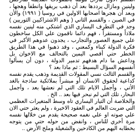
ولينين ومازال يرددها بعد أن ذهب بريقها وانطفأ وهجها ،
وبعد أن هجرها اصحابها الاولين في روسيا ( ١٩٩١) والأن
في الصين ، والقسم الثاني ( وهم الاشتراكيين الثوريين )
وجد في التطرف اليساري الذي اشتكي منه لينين نفسه
ملاذاً ومستقراً ، فهم دائما ناقمون علي الكل ساخطون
علي جميع العصور والتجارب ، يجدون عدوهم الأكبر في
فكرة الدولة كبناء وكمعني ، وقد ذهبوا في هذا الطريق
الخطر حتي أقصي اليمين بالتحالف مع الاخوان بل
وداعش ما دام هدفهم تدمير الدولة ، دون أن يسألوا
أنفسهم السؤال البسيط : ثم ماذا بعد ؟
والقسم الثالث نسي المقولات القديمة وذهب يقدم نفسه
كداعية لحقوق الانسان أو مبشراً بملائكية ساذجة بالغد
الأتي ، وأجمل الايام تلك التي لم نعشها بعد ، وأجمل
البحار، تلك التي لم نبحر فيها بعد .. الخ .
والخلاصة أن التيار اليساري تاه وسط المتغيرات العظمي
التي ضربت العالم في العقود الاخيرة ، ولم يعثر حتي الان
علي صوته او علي نغمه صحيحة يقدم من خلالها نفسه
مرة أخري للناس ، وانفض من حوله حتي من يتوجه
بخطابه اليهم من الكادحين والشغيلة وملح الأرض ..