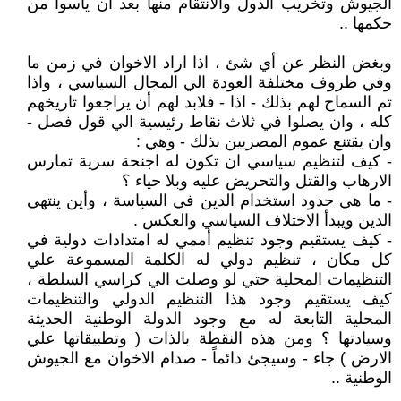
الجيوش وتخريب الدول والانتقام منها بعد أن يأسوا من
حكمها ..
وبغض النظر عن أي شئ ، اذا اراد الاخوان في زمن ما
وفي ظروف مختلفة العودة الي المجال السياسي ، واذا
تم السماح لهم بذلك - اذا - فلابد لهم أن يراجعوا تاريخهم
كله ، وان يصلوا في ثلاث نقاط رئيسية الي قول فصل -
وان يقتنع عموم المصريين بذلك - وهي :
- كيف لتنظيم سياسي ان تكون له اجنحة سرية تمارس
الارهاب والقتل والتحريض عليه وبلا حياء ؟
- ما هي حدود استخدام الدين في السياسة ، وأين ينتهي
الدين ويبدأ الاختلاف السياسي والعكس .
- كيف يستقيم وجود تنظيم أممي له امتدادات دولية في
كل مكان ، تنظيم دولي له الكلمة المسموعة علي
التنظيمات المحلية حتي لو وصلت الي كراسي السلطة ،
كيف يستقيم وجود هذا التنظيم الدولي والتنظيمات
المحلية التابعة له مع وجود الدولة الوطنية الحديثة
وسيادتها ؟ ومن هذه النقطة بالذات ( وتطبيقاتها علي
الارض ) جاء - وسيجئ دائماً - صدام الاخوان مع الجيوش
الوطنية ..