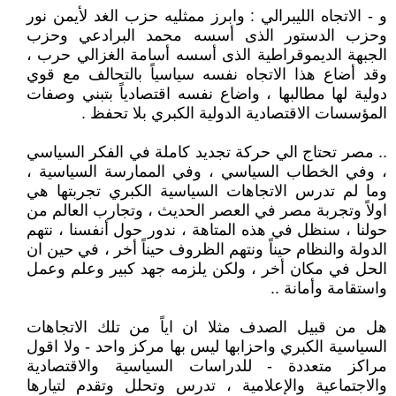
و - الاتجاه الليبرالي : وابرز ممثليه حزب الغد لأيمن نور
وحزب الدستور الذى أسسه محمد البرادعي وحزب
الجبهة الديموقراطية الذى أسسه أسامة الغزالي حرب ،
وقد أضاع هذا الاتجاه نفسه سياسياً بالتحالف مع قوي
دولية لها مطالبها ، واضاع نفسه اقتصادياً بتبني وصفات
المؤسسات الاقتصادية الدولية الكبري بلا تحفظ .
.. مصر تحتاج الي حركة تجديد كاملة في الفكر السياسي
، وفي الخطاب السياسي ، وفي الممارسة السياسية ،
وما لم تدرس الاتجاهات السياسية الكبري تجربتها هي
اولاً وتجربة مصر في العصر الحديث ، وتجارب العالم من
حولنا ، سنظل في هذه المتاهة ، ندور حول أنفسنا ، نتهم
الدولة والنظام حيناً ونتهم الظروف حيناً أخر ، في حين ان
الحل في مكان أخر ، ولكن يلزمه جهد كبير وعلم وعمل
واستقامة وأمانة ..
هل من قبيل الصدف مثلا ان اياً من تلك الاتجاهات
السياسية الكبري واحزابها ليس بها مركز واحد - ولا اقول
مراكز متعددة - للدراسات السياسية والاقتصادية
والاجتماعية والإعلامية ، تدرس وتحلل وتقدم لتيارها