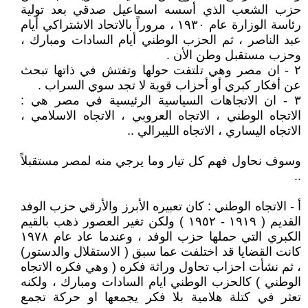
حزب الشعب الذي أسسه اسماعيل صدقي بعد تولية
رئاسة الوزارة عام ١٩٣٠ ، مروراً بالاتحاد الاشتراكي أيام
عبد الناصر ، ثم الحزب الوطني أيام السادات ومبارك ،
وحزب مستقبل وطن الأن .
٢ - ان مصر وهي تلتفت حولها وتفتش في ذاتها تبحث
عن أفكار كبري أو أحزاب قوية لا تجد سوي السراب .
٣ - ان الاتجاهات السياسية الرئيسية في مصر هي :
الاتجاه الوطني ، الاتجاه العروبي ، الاتجاه الاسلامي ،
الاتجاه اليساري ، الاتجاه الليبرالي ..
وسوف نحاول فهم كل تيار وما يرجي منه لمصر مستقبلاً
..
أ - الاتجاه الوطني : كان تعبيره الأبرز والأرقي حزب الوفد
القديم ( ١٩١٩ - ١٩٥٢ ) ولكن تغير العصور ذهب بالقيم
الكبري التي حملها حزب الوفد ، وعندما عاد عام ١٩٧٨
كانت القضايا قد اختلفت عما سبق ( الاستقلال والدستور)
، ثم نشأت احزاب تحاول وراثة فكره ( وهي فكره الاتجاه
الوطني ) كالحزب الوطني ايام السادات ومبارك ، ولكنه
تعثر في كتلة هلامية بلا فكر يجمعها او حركة تجمع