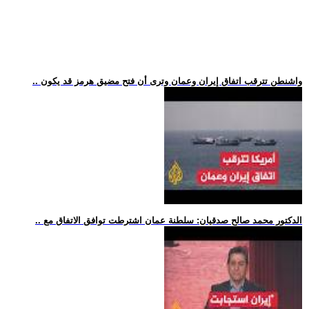
.. واشنطن تترقب اتفاق إيران وعمان وترى أن فتح مضيق هرمز قد يكون
.. الدكتور محمد صالح صدقيان: سلطنة عمان اشترطت توافق الاتفاق مع