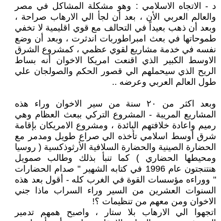
د - الاتجاه الاسلامي : وهو مشكلة المشاكل في مصر
والعالم العربي الأن ، بعد أن لجأ الي الارهاب صراحة ،
وبعد أن ذهب بعيداً في التحالف مع قوي اقليمية لا تخفي
طموحاتها في بعث امبراطوربات اندثرت ، وبعد أن وضع
نفسه في خدمة مشاريع لقوي عظمي ، كمشروع الشرق
الاوسط الكبير الذي اقنعت امريكا الاخوان أنه بساط
الريح الذي سيحملهم الي قصور الحكم والصولجان علي
طول العالم العربي وعرضه ..
وبعد اكثر من ٢٠ سنة من سير الاخوان وراء هذه
المشاريع المريبة - المشروع التركي ببعث العظام وهي
رميم واعادة خلافتهم البائدة ، ومشروع الامريكان بإقامة
شرق أوسط اسلامي تأخذه الي صراع طويل ومدمر مع
الحضارة الصينية والحضارة السلافية الأرثوذكسية ( روسيا
ومحيطها الحضاري ) كما تنبأ بذلك وطالب صمويل
هنتنجتون عام 1996 في كتابه الشهير " صدام الحضارات
" ووراءه مؤسسات القوة في الغرب كله - أقول بعد هذه
السنوات العشرين من السير وراء السراب ماذا جني
الاخوان ومن معهم من تنظيمات ؟!
اتجهوا الي الارهاب بلا ستار ، واصبح همهم تدمير