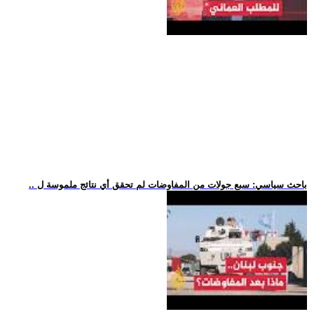
.. باحث سياسي: سبع جولات من المفاوضات لم تحقق أي نتائج ملموسة ل