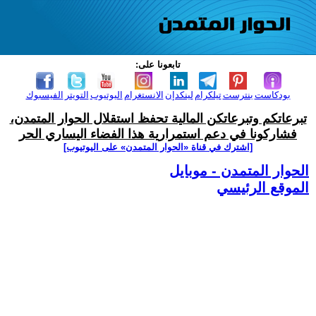
تابعونا على:
بودكاست
بنترست
تيلكرام
لينكدإن
الانستغرام
اليوتيوب
التويتر
الفيسبوك
تبرعاتكم وتبرعاتكن المالية تحفظ استقلال الحوار المتمدن،
فشاركونا في دعم استمرارية هذا الفضاء اليساري الحر
[اشترك في قناة ‫«الحوار المتمدن» على اليوتيوب]
الحوار المتمدن - موبايل
الموقع الرئيسي