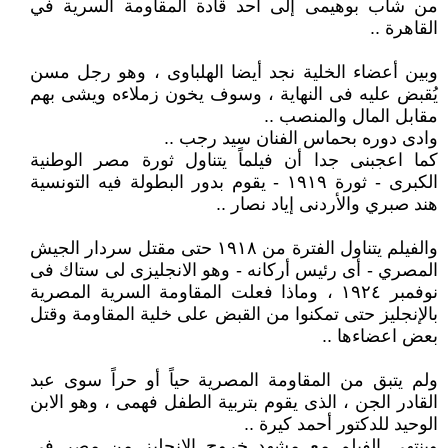
من شاب بوهيمى إلى أحد قادة المقاومة السرية في
القاهرة ..
وبين أعضاء الخلية نجد أيضا الهلباوى ، وهو رجل مسن
يُقبض عليه فى النهاية ، وسوف يخون زملاءه ويشى بهم
مقابل المال والمنصب ..
وادى دوره بحماس الفنان سيد رجب ..
كما اعجبنى جدا أن فيلماً يتناول ثورة مصر الوطنية
الكبرى - ثورة ١٩١٩ - يقوم بدور البطولة فيه التونسية
هند صبري والأردنى إياد نصار ..
والفيلم يتناول الفترة من ١٩١٨ حتى مقتل سردار الجيش
المصري - أى رئيس أركانه - وهو الانجليزى لى ستاك فى
نوفمبر ١٩٢٤ ، وماذا فعلت المقاومة السرية المصرية
بالإنجليز حتى تمكنوا من القبض على خلية المقاومة وقتل
بعض اعضاءها ..
ولم يتبق من المقاومة المصرية حياً أو حراً سوى عبد
القادر الجن ، الذى يقوم بتربية الطفل فهمى ، وهو الابن
الوحيد للدكتور أحمد كيرة ..
وينتهى الفيلم مع مشهد خروج الإنجليز من مصر فى