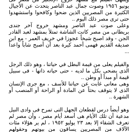
يونيو ١٩٥٦ وصوت جمال عبد الناصر يتحدث عن الأجيال
الكثيرة من المصريين الذين ضحوا وكافحوا واستشهدوا
حتى ترى مصر ذلك اليوم ..
وعلى صوت عبد الناصر ومشهد خروج آخر جندى
بريطانى من مصر كانت الشاشة تمتلأ بمشهد لعبد القادر
الجن - وقد اصبح شيخاً عجوزا في خريف العمر - مع ابن
صديقه القديم فهمى أحمد كيرة بعد أن أصبح شاباً واعداً
...
والفيلم يعلى من قيمة البطل في حياتنا ، وهو ذلك الرجل
الذى يضحى بكل ما لديه - حتى حياته ذاتها - فى سبيل
قيمة أو مبدأ أو وطن ..
وهى معانى غابت عن حياتنا للأسف ، مع جرى الإنسان
الذى لا يتوقف بحثاً عن المادة أو الراحة أو المنصب أو
الشهرة ..
وهو أيضاً درس لقطعان الجهل التى تمرح فى وادى النيل
مدعية أن تلك الأيام هى أسعد أيام مصر ، وأن مصر لم
تعرف الشقاء إلا بعد ٢٣ يوليو ١٩٥٢ ، لم ير هؤلاء مئات
الآلاف من المصريين يساقون من بيوتهم وحقولهم