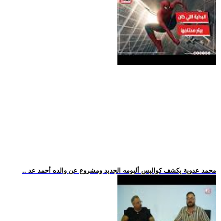
.. محمد عدوية يكشف كواليس ألبومه الجديد ومشروع عن والده أحمد عد