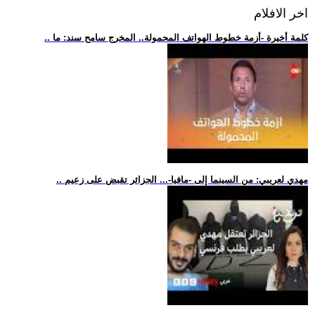
اخر الافلام
.. كلمة أخيرة -أزمة خطوط الهواتف المحمولة.. المخرج سامح سند: ما
.. مهدي لعريبي: من السينما إلى -مافيا-... الجزائر تقبض على زعيم