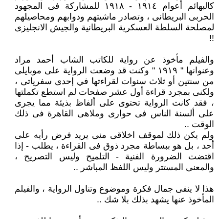
كالبهائم أعوام ١٩١٤ - ١٩١٨ للمشاركة فى المجهود
الحربى البريطانى ، وتصادر ماشيتهم ودوابهم ومحاصيلهم
لمصلحة السلطة العسكرية البريطانية والجيش الانجليزى
!!
والفيلم مأخوذ عن رواية للكاتب الشاب أحمد مراد
وعنوانها " ١٩١٩ " وكنت قد وضعت الرواية على موبايلى
من سنتين أو ثلاث سنوات لقراءتها في إحدى سفرياتى ،
ولكنى بمجرد قراءة أول عشر صفحات لم استطع تكملتها
، فقد كانت الرواية تحتوى على ألفاظ بذيئة مما يجرى
على ألسنة الناس فى حوارى وملاهى القاهرة فى ذلك
الوقت ..
ولم يكن ذلك لموقف اخلاقى منى يريد فرض رأيه على
أحد ، بل هو ببساطة مجرد ذوق فى القراءة ، يطلب - إذا
اقتضت الضرورة الفنية - التلميح وليس التصريح ،
والمعنى المستتر وليس اللفظ المباشر ..
هذا لا ينفى جمال فكرة وموضوع وتناول الرواية ، والفيلم
المأخوذ عنها يشهد بذلك بلا شك ..