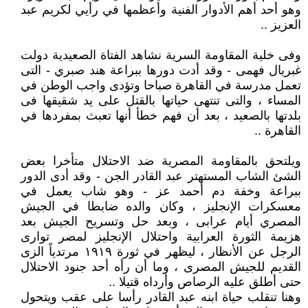
وهو أحد أهم الأدوار الفنية وأعظمها في رأيي لكريم عبد
العزيز ..
وفى خلية المقاومة السرية نشاهد الفتاة الصعيدية دولت
غبريال فهمى - وقد أدت دورها ببراعة هند صبري - التى
تعمل مدرسة في القاهرة صباحا وتؤدى واجب الوطن في
المساء ، والتى تنتهى حياتها بالقتل على يد شقيقها فى
بلدتها بالصعيد ، بعد أن فهم خطأ أنها تعبث بمفردها في
القاهرة ..
ويلتحق بالمقاومة المصرية ضد الاحتلال متأخرا بعض
الشئ الشاب المستهتر عبد القادر الجن - وقد أدى الدور
ببراعة وخفة دم أحمد عز - وهو شاب يعمل في
معسكرات الإنجليز ، وكان والده ضابطا في الجيش
المصري أيام عرابى ، وبعد حل وتسريح الجيش بعد
هزيمة الثورة العرابية واحتلال الإنجليز لمصر توارى
الرجل عن الأنظار ، ليظهر في ثورة ١٩١٩ مرتدياً الزى
القديم للجيش المصرى ، وما أن رأه أحد جنود الاحتلال
حتى أطلق عليه الرصاص وأرداه قتيلا ..
وهنا تنقلب حياة ابنه عبد القادر رأسا على عقب ويتحول