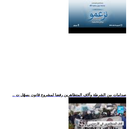
.. صدامات بين الشرطة وآلاف المتظاهرين رفضا لمشروع قانون يسهّل ت