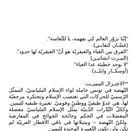
"إنّنا نزوّر العالم كي نفهمه، يا للتّعاسة".
(غسّـان كنفانـي).
"الفرق بين الغباء والعبقريّة هو أنّ" العبقريّة لها حدود".
(البيـرت انشاتيـن)
"لا يوجد خطيئة عدا الغباء"
(أوسكــار وايلــد)
**الاختـزال المميــت
النّهضة في تونس حاملة لواء الإسلام السّياسيّ، الممثّل
الرّسميّ للحركات التي تغتصب الإسلام وتحتكره مرجعيّة
لها، هي عدوّ طبقيّ ووطنيّ وقوميّ. تعبيرة طبقية لليمين.
وككلّ التّيّارات الدّينيّة يمثّل الإسلام السّياسيّ معضلة
المعضلات في الحكم وجائحة الجوائح في المعارضة
.ولكنّ النّهضة – ومثيلاتها في باقي الأقطار العربيّة لم
تكن ولن تكون التّعبيرة الوحيدة لليمين.