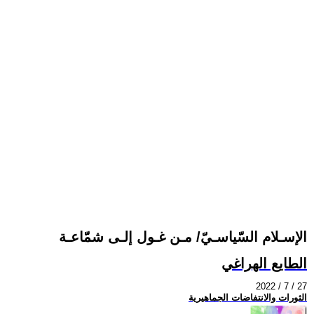
الإسـلام السّياسـيّ/ مـن غـول إلـى شمّاعـة
الطايع الهراغي
2022 / 7 / 27
الثورات والانتفاضات الجماهيرية