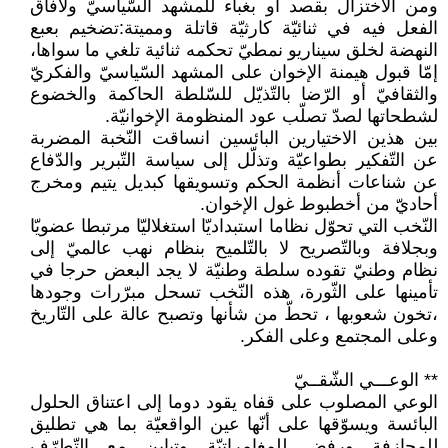
ومن الاختزال بقصد أو بغباء للمشهد السّياسيّ ولأفاق
الفعل فيه في ثنائيّة كارثيّة قاتلة ومميتة:تضخيم بعبع
النهضة لخلق سيناريو نمطيّ تحكمه ثنائية تلغي ما سواها،
إمّا قبول هيمنة الإخوان على المشهد السّياسيّ والفكريّ
والثقافيّ أو الرّضا بالتّذيّل للسّلطة الحاكمة والخضوع
لشطحاتها لصدّ تصلّب عود المنظومة الإخوانيّة.
بين هذين الاختيارين البائسين انساقت النّخبة المضربة
عن التّفكير بطواعيّة وتذلّل إلى سياسة التّبرير والدّفاع
عن شناعات أنظمة الحكم وتسويقها كبديل يتيم ومخرج
أحاديّ من أخطبوط غول الإخوان.
النّخب التي تحوّل نظاما استبداديّا استغلاليّا مرتبطا عضويّا
وبجلافة وبالتّصريح لا بالتّلميح بنظام نهب عالميّ إلى
نظام وطنيّ تقوده سلطة وطنيّة لا يجد البعض حرجا في
تأمينها على الثّورة، هذه النّخب تسحل مبرّرات وجودها
،تخون شعوبها ، تحطّ من شأنها وتصبح عالة على التّاريخ
وعلى المجتمع وعلى الفكر.
** الوعـــي الشّقــيّ
الوعي المصلوب على قفاه يقود دوما إلى اعتناق الحلول
البائسة ويسوّقها على أنّها عين الواقعيّة بما هي تطليق
للمجازفة ورفض للمغامراتيّة وتباين مع التّطرّف