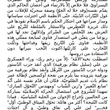
اليسراويّ. فلا خلاص إلاّ بالارتماء في أحضان الحاكم الذي
يقدّم نفسه(وقد خلا له الجوّ) وصفة سحريّة للإفلات من
غول التّيّارات الدّينيّة. حتّى الأنظمة التي اختزلت سياساتها
ومدار صراعها في احتكار الحكم باسم الإسلام تقودها في
ذلك غريزة التّغطرس والاستئثار بالسّلطة للتّربّع على
العرش بعد التّخلّص من الضّرائر وإذلالهنّ تجد لها في
ربوعنا من يتفنّن في استصدار فتاوى لمبايعة ممثّلي هذه
الأنظمة، فتاوى بيّن التّاريخ زيفها وفداحتها ودلّلت
التّجارب على كارثيّتها.اكتوت النّخب بنيرانها دون
الاستفادة من دروسها.
اصطفّت نخبة"الأمّة" -إلاّ من رحم ربك- وراء العسكريّ
بن علي (سليل نظام بورقيبة) الذي أنقذ حزب الدّستور
ودولة حزب الدّستور من التّرهّل وأنقذ نظام بورقيبة من
بورقيبة بتزويده بما يلزم من نفحة أوكسجين لإطالة عمر
نظام بات عديم الصّلوحيّة. فكان أن قدّم نفسه على أنّه
"صانع التّغيير" و"زين الشّباب "ومهندس "التّحوّل المبارك"
تمهيدا للشّروع في استئصال الحركة الإسلاميّة بمباركة
من الحالمين بإخراج الإخوان من الحلبة السّياسيّة . فماذا
كانت النّتيجة؟ أكثر من هائلة: تحوّل الميثاق الوطنيّ، أوّل"
فخـــر" لبن علي إلى نفاق وطنيّ، و آل اجتثاث