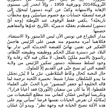
التّرويكا2014 وبورقيبة 1959 ، وإلاّ انحدر إلى مستوى
الإهانة والاستهانة وكفّ عن كونه دستورا ليتحوّل إلى
فرصة لتصفيّة حسابات مع خصوم سياسيّين ومع محطّات
تاريخيّة؟ .يكفي فقط الوقوف عند التّوطئة (وجه أيّ
دستور) لنصطدم بعقليّة تدميريّة ،التّاريخ عدوّها والمفاهيم
خصمها.
مدار الصّراع في تونس الآن ليس الدّستور ولا الاستفتاء.
فكلاهما أمره محسوم منذ هيمن على الرّئيس هاجسُ
التّفكير في تقنين نهائيّ للقبضة الحديديّة التي تدار بها
البلاد عبر دسترة شكل الحكم ووظيفته وطبيعته النّظام،
رئاسويّ بالاسم ملكيّ بالفعل، لا مكان فيه لأيّة رقابة ولا
وجود لسلط مستقلّة. دستور تمكين الرّئيس من ولاية
الفقيه التي لم تمنح حتّى في القديم إلاّ للملوك.
حال النخبة كحال وعّاظ السّلاطين، تبرّر ما لا يُبرّر.تجمّل
ما يبدو للسّلطان نشازا شنيعا. تخميرة النّخبة ترجمة لما
قاله الخليفة أبو جعفر المنصور" نثرنا الحبّ على العلماء
فلقطوا، إلاّ ما كان من سفيان (الثّوريّ) فقد أعيانا فرارا"،
وتكريسا لتوجّس غسّان كنفاني منذ مطلع السّبعينات من
إمكانيّة أن تفرض الخيانات نفسها فرضا "سيأتي يوم على
هذه الأمّة تصبح الخيانة فيه وجهة نظر". ويبدو أنّ غسّان