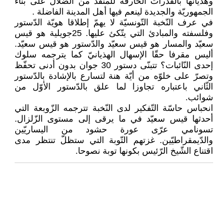
وهذيانها بالقدرات الخارقة للمنقذ من الضّلال على بناء
الجمهوريّة والجديدة لينعم فيها أهل المدينة الفاضلة .
في عرف النّخبة التّونسيّة لا يهمّ إطلاقا هويّة الدّستور
وفلسفته والمبادئ التي يتّكئ عليها. 25جويلية هو قيس
سعيّد والمسار هو قيس سعيّد والدّستور هو قيس سعيّد.
أليس مقرفا حقّا الإسهال الهذيانيّ كما يترجمه سلوك
إحدى النّائبات؟ تتبنّى دستور 30 جوان بدون أدنى تحفّظ
وتصرّ على خلوّه من أيّة هنة لتسارع بالإشادة بالدّستور
الثّاني باعتباره تجاوزا لما علق بالدّستور الأوّل من
شوائب.
انحباس حاسّة التّفكير لدى النّخبة تترجمه الزّوبعة التي
أحدثها قيس سعيّد في ما يرقى إلى مستوى الزّلزال.
تسونامي عرّى عورة حشود من اليساريّين
والدّيمقراطيّين. غزتهم التّوبة التي ستظلّ تنتظر مدى
اقتناع الشّيخ الرّئيس بكونها توبة نصوحا.