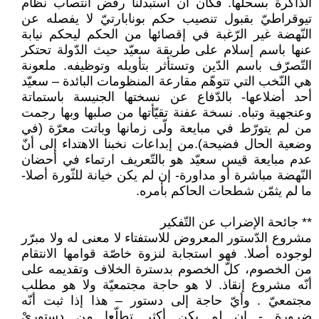
الذّاكرة بسحلها. فكان أن استبدلنا رفض انتصاب نظام
تيوقراطيّ بقبول تنصيب حكم بونابارتيّ لا يفصله عن
النّهضة غير الرّغبة في إقصائها من الحكم ليحكم نيابة
عنها باسم إسلام على طريقة سعيّد حيث الدّولة تحتكر
التّصرّف باسم الدّين وتستأثر بتأويله وتوظيفه. ملعونة
هي النّخب التي تتوهّم مقارعة المنظومات البائدة – سعيّد
أحد أضلاعها- بالدّفاع عن نسختها الجنيسة باستماتة
وعنجهية وتباه. نسخة عفنة تقيّأتها من صلبها وبها رجمت
من لم يتورّط في مبايعة ولّى زمانها وباتت معرّة (في
وضعية الحال فضيحة).من إبداعات نخبنا الاهتداء إلى أنّ
عدم مبايعة قيس سعيّد هو بالتّعريف ارتماء في أحضان
النّهضة مباشرة أو مداورة- إن لم يكن خيانة للثّورة أصلا-
ما لم يثمّن شطحات الحاكم بأمره.
** جائحة الإضراب عن التّفكير
مشروع الدّستور المعروض للاستفتاء لا معنى له ولا مبرّر
لوجوده أصلا. فهو استجابة لنزوة خاصّة قوامها الانتقام
من الخصوم، كلّ الخصوم بدسترة الخلاف وتقديمه على
أنّه مشروع إنقاذ. لا هو حاجة مجتمعيّة ولا هو مطلب
مجتمعيّ . وأيّ حاجة إلى دستور – هذا إذا ثبت أنّه
ضرورة - إن لم يكن أكثر تطلّعا من دستوريْ