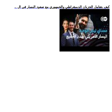
.. كيف يتعامل الحزبان الديمقراطي والجمهوري مع صعود اليسار في ال