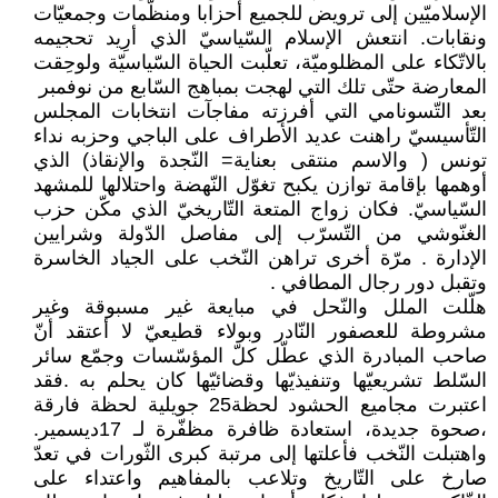
الإسلاميّين إلى ترويض للجميع أحزابا ومنظّمات وجمعيّات
ونقابات. انتعش الإسلام السّياسيّ الذي أرِيد تحجيمه
بالاتّكاء على المظلوميّة، تعلّبت الحياة السّياسيّة ولوحِقت
المعارضة حتّى تلك التي لهجت بمباهج السّابع من نوفمبر
بعد التّسونامي التي أفرزته مفاجآت انتخابات المجلس
التّأسيسيّ راهنت عديد الأطراف على الباجي وحزبه نداء
تونس ( والاسم منتقى بعناية= النّجدة والإنقاذ) الذي
أوهمها بإقامة توازن يكبح تغوّل النّهضة واحتلالها للمشهد
السّياسيّ. فكان زواج المتعة التّاريخيّ الذي مكّن حزب
الغنّوشي من التّسرّب إلى مفاصل الدّولة وشرايين
الإدارة . مرّة أخرى تراهن النّخب على الجياد الخاسرة
وتقبل دور رجال المطافي .
هلّلت الملل والنّحل في مبايعة غير مسبوقة وغير
مشروطة للعصفور النّادر وبولاء قطيعيّ لا أعتقد أنّ
صاحب المبادرة الذي عطّل كلّ المؤسّسات وجمّع سائر
السّلط تشريعيّها وتنفيذيّها وقضائيّها كان يحلم به .فقد
اعتبرت مجاميع الحشود لحظة25 جويلية لحظة فارقة
،صحوة جديدة، استعادة ظافرة مظفّرة لـ 17ديسمير.
واهتبلت النّخب فأعلتها إلى مرتبة كبرى الثّورات في تعدّ
صارخ على التّاريخ وتلاعب بالمفاهيم واعتداء على