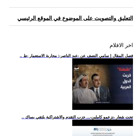
التعليق والتصويت على الموضوع في الموقع الرئيسي
اخر الافلام
.. فصل المقال | سامي النصف عن -عبد الناصر-: محاربة الاستعمار -ط
.. تحت شعار -نزعمو كاملين-... حزب التقدم والاشتراكية يلتقي بساك