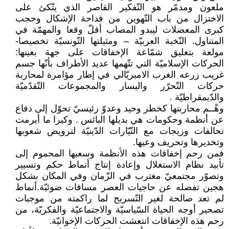
ملعون ومدمّر هو التّفكير القاصر الذي يتّكئ على
الاختزال من باب التّهوين من فداحة الإشكال وحجب
كبرى المعضلات ليبدو المصاب أقلّ وقعا والمهمّة في
المتناول. النّخبة العربيّة – ومثيلتها التّونسيّة تخصيصا-
مولعة بتعليق شمّاعة الإخفاقات على جهة بعينها:
الحركات الإسلاميّة التي تتّهمها عديد الأطراف بأنّها جسم
غريب زرعه الغرب الامبريّالي في إطار مؤامرة لمحاربة
حركات التّحرّر واليسار والمجموعات التّقدّميّة
والدّيمقراطيّة .
وهْــم محاربتها كخطر وحيد وعدوّ رئيسيّ تحوّل إلى دفاع
عن أنظمة وحكومات هي بديلها البائس . وكيرا ما أبرمت
تحالفات وزيجات مع التّيّارات الدّينيّة لترويض شعوبها
وتخديرها وتحريف وعيها.
فمن رحم إخفاقات هذه الأنظمة وسعيها المحموم إلى
تأبيد نظام الاستغلال وإعادة إنتاج أنماط حكم وتسيير
وتصوّر مجتمعيّ مغترب في الزّمان وفي المكان بشكل
هجين تفصله عن حاجيات العصر مسافات ضوئيّة.أنماط
لم تعد صالحة لغير التّسريح لما راكمته من موجبات
تصحير أوجه الحياة السّياسيّة والاجتماعيّة والفكريّة، من
رحم هذه الإخفاقات انتعشت الحركات الإخوانيّة.