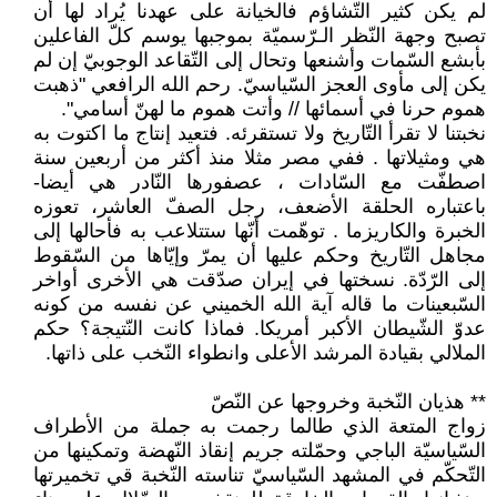
لم يكن كثير التّشاؤم فالخيانة على عهدنا يُراد لها أن
تصبح وجهة النّظر الـرّسميّة بموجبها يوسم كلّ الفاعلين
بأبشع السّمات وأشنعها وتحال إلى التّقاعد الوجوبيّ إن لم
يكن إلى مأوى العجز السّياسيّ. رحم الله الرافعي "ذهبت
هموم حرنا في أسمائها // وأتت هموم ما لهنّ أسامي".
نخبتنا لا تقرأ التّاريخ ولا تستقرئه. فتعيد إنتاج ما اكتوت به
هي ومثيلاتها . ففي مصر مثلا منذ أكثر من أربعين سنة
اصطفّت مع السّادات ، عصفورها النّادر هي أيضا-
باعتباره الحلقة الأضعف، رجل الصفّ العاشر، تعوزه
الخبرة والكاريزما . توهّمت أنّها ستتلاعب به فأحالها إلى
مجاهل التّاريخ وحكم عليها أن يمرّ وإيّاها من السّقوط
إلى الرّدّة. نسختها في إيران صدّقت هي الأخرى أواخر
السّبعينات ما قاله آية الله الخميني عن نفسه من كونه
عدوّ الشّيطان الأكبر أمريكا. فماذا كانت النّتيجة؟ حكم
الملالي بقيادة المرشد الأعلى وانطواء النّخب على ذاتها.
** هذيان النّخبة وخروجها عن النّصّ
زواج المتعة الذي طالما رجمت به جملة من الأطراف
السّياسيّة الباجي وحمّلته جريم إنقاذ النّهضة وتمكينها من
التّحكّم في المشهد السّياسيّ تناسته النّخبة قي تخميرتها