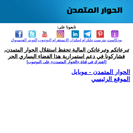
تابعونا على:
بودكاست
بنترست
تيلكرام
لينكدإن
الانستغرام
اليوتيوب
التويتر
الفيسبوك
تبرعاتكم وتبرعاتكن المالية تحفظ استقلال الحوار المتمدن،
فشاركونا في دعم استمرارية هذا الفضاء اليساري الحر
[اشترك في قناة ‫«الحوار المتمدن» على اليوتيوب]
الحوار المتمدن - موبايل
الموقع الرئيسي