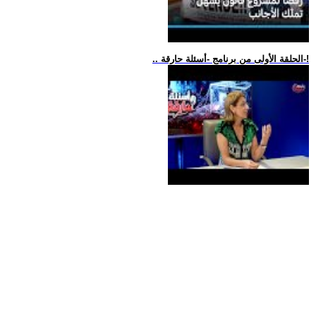
.. الحلقة الأولى من برنامج -أسئلة حارقة-!