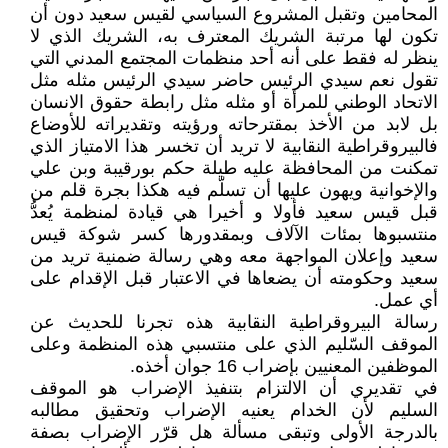
المحامين وتقبل المشروع السياسي لقيس سعيد دون أن
تكون لها مرتبة الشريك المعترف به، الشريك الذي لا
ينظر له فقط على أنه أحد منظمات المجتمع المدني التي
تقول نعم سيدي الرئيس حاضر سيدي الرئيس مثله مثل
الاتحاد الوطني للمرأة أو مثله مثل رابطة حقوق الانسان
بل لابد من الأخذ بمقترحاته ورؤيته وتقديراته للأوضاع
فالبيروقراطية النقابية لا تريد أن تخسر هذا الامتياز الذي
تمكنت من المحافظة عليه طيلة حكم بورقيبة وبن علي
والإخوانية ويهون عليها أن تسلّم فيه هكذا بجرة قلم من
قبل قيس سعيد فأولا و أخيرا هي قيادة لمنظمة يُعدُّ
منتسبوها بمئات الآلاف وبمقدورها كسر شوكة قيس
سعيد وإعلان المواجهة معه وهي رسالة ضمنية تريد من
سعيد وحكومته أن يضعاها في الاعتبار قبل الإقدام على
أي عمل.
رسالة البيروقراطية النقابية هذه تجرنا للحديث عن
الموقف السّليم الذي على منتسبي هذه المنظمة وعلى
الموظفين المعنيين بإضراب 16 جوان أخذه.
في تقديري أن الالتزام بتنفيذ الإضراب هو الموقف
السليم لأن الخدام يعنيه الإضراب وتحقيق مطالبه
بالدرجة الأولى وتبقى مسألة هل قرّر الإضراب بصفة