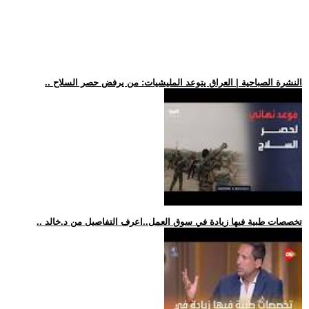
.. النشرة الصباحية | العراق يتوعد المليشيات: من يرفض حصر السلاح
.. تخصصات طبية فيها زيادة في سوق العمل..اعرف التفاصيل من د.خالد