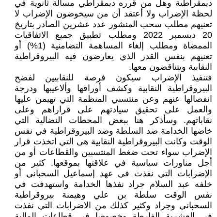
ديمقراطية وهل من قرره ديمقراطي مسألة ثانوية في
لحظة الإضراب ولا أعتقد أن من سيخوضون الإضراب لا
تعنيهم مطلب سحب المنشور عدد عشرين الصادر بتاريخ
20 ديسمبر 2022 ومطلب تطبيق جميع الاتفاقيات
الممضاة ومطلب إلغاء المساهمة التضامنية (1%) أو
تعنيهم بنفس القدر الذي يعارضون فيه البيروقراطية
النقابية ويتناقضون معها.
فتنفيذ الإضراب سيكون فرصة للنقابيين لفضح
البيروقراطية النقابية وكشف أوراقها وألاعيبها ودرجة
انفصالها عنهم وعن منتسبي المنظمة التي تهيمن عليها
والعمل على تحقيق سيادتهم على قراراهم وعلى
نقاباتهم. وسأذكر هنا ببعض المحطات النضالية التي
خاضها الخدامة ضد السلطة وضد البيروقراطية في نفس
الوقت وكانت البيروقراطية النقابية هي التي اتخذت قرار
الإضراب سواء تحت ضغط المنتسبين والقطاعات أو من
أجل مناورات سياسية في علاقتها بموقعها. كثير من
الإضرابات التي نفذت في عهد إسماعيل السحباني أو
خلفه عبد السلام جراد نفذها الخدامة واستهدفت في
نفس الوقت سلطة بن علي وهيمنة بيروقراطية
السحباني وجراد وكثير كذلك من الاضرابات التي نفذت
في العشرية الفارطة وخصوصا في قطاعات المالية