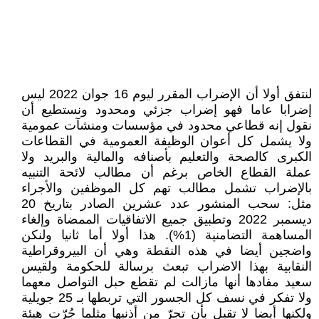
لنتفق أولا أن الإضراب المقرر ليوم 16 جوان 2022 ليس
إضرابا عاما فهو إضراب جزئي ومحدود ونستطيع أن
نقول إنه قطاعي محدود في مؤسسات ومنشآت عمومية
ولا يشمل كل أعوان الوظيفة العمومية في القطاعات
الكبرى كالصحة والتعليم بأصنافه والمالية والبريد ولا
عملة القطاع الخاص برغم أن مطالب لائحة التنبيه
بالإضراب تشمل مطالب تهم كل الموظفين والأجراء
مثل: سحب المنشور عدد عشرين الصادر بتاريخ 20
ديسمبر 2022 وتطبيق جميع الاتفاقيات الممضاة وإلغاء
المساهمة التضامنية (1%). هذا أولا أما ثانيا ولنكن
واضجين أيضا في هذه النقطة وهي أن البيروقراطية
النقابية بهذا الاضراب تبعث برسالة للحكومة ولقيس
سعيد مفادها أنها مازالت لم تقطع حبل التواصل معهما
ولا تفكر في نسف كل الجسور التي تربطها بـ 25 جويلية
ولكنها أيضا لا تقبل بأن تجرّ من أذنيها مثلما جُرّت هيئة