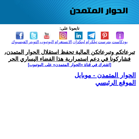
تابعونا على:
بودكاست
بنترست
تيلكرام
لينكدإن
الانستغرام
اليوتيوب
التويتر
الفيسبوك
تبرعاتكم وتبرعاتكن المالية تحفظ استقلال الحوار المتمدن،
فشاركونا في دعم استمرارية هذا الفضاء اليساري الحر
[اشترك في قناة ‫«الحوار المتمدن» على اليوتيوب]
الحوار المتمدن - موبايل
الموقع الرئيسي