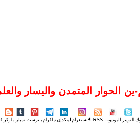
ين الحوار المتمدن واليسار والعلم
وك
التويتر
اليوتيوب
RSS
الانستغرام
لينكدإن
تيلكرام
بنترست
تمبلر
بلوكر
فل