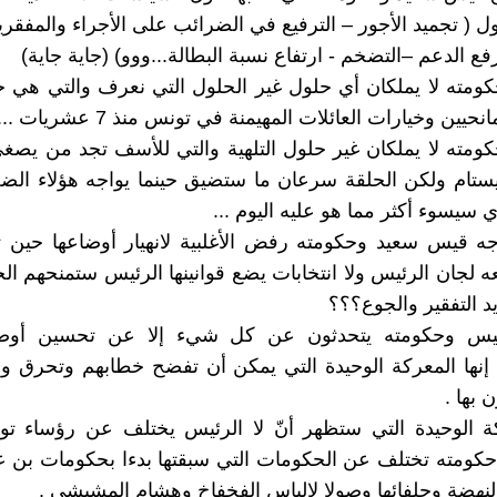
 ( تجميد الأجور – الترفيع في الضرائب على الأجراء والمفقرين
فع الدعم –التضخم - ارتفاع نسبة البطالة...ووو) (جاية جاية)
ومته لا يملكان أي حلول غير الحلول التي نعرف والتي هي ح
حيين وخيارات العائلات المهيمنة في تونس منذ 7 عشريات ...
ومته لا يملكان غير حلول التلهية والتي للأسف تجد من يصغي
ستام ولكن الحلقة سرعان ما ستضيق حينما يواجه هؤلاء الضحا
 سيسوء أكثر مما هو عليه اليوم ...
 قيس سعيد وحكومته رفض الأغلبية لانهيار أوضاعها حين تت
 لجان الرئيس ولا انتخابات يضع قوانينها الرئيس ستمنحهم ال
د التفقير والجوع؟؟؟
ئيس وحكومته يتحدثون عن كل شيء إلا عن تحسين أوضا
. إنها المعركة الوحيدة التي يمكن أن تفضح خطابهم وتحرق و
 بها .
كة الوحيدة التي ستظهر أنّ لا الرئيس يختلف عن رؤساء تو
حكومته تختلف عن الحكومات التي سبقتها بدءا بحكومات بن 
نهضة وحلفائها وصولا لالياس الفخفاخ وهشام المشيشي .