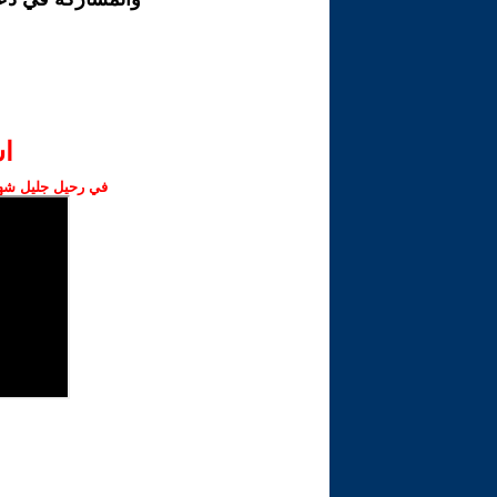
ا‫
في رحيل جليل شهبا