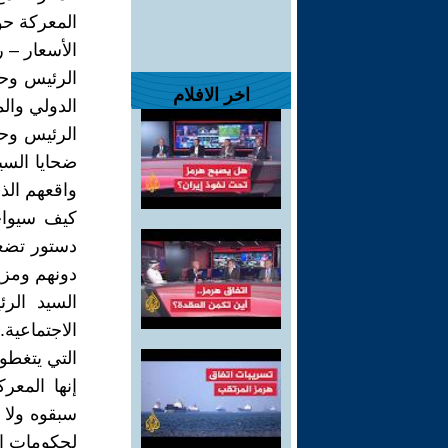
المعركة حول
الأسعار – ر
الرئيس وحك
اخر الافلام
الدولي والمان
الرئيس وحك
ضحايا السي
واقعهم الذي
كيف سيواجه
دستور تضعه
دونهم ومزي
السيد الر
الاجتماعية
التي يتغطون
إنها المعر
سبقوه ولا 
لحكومات ال