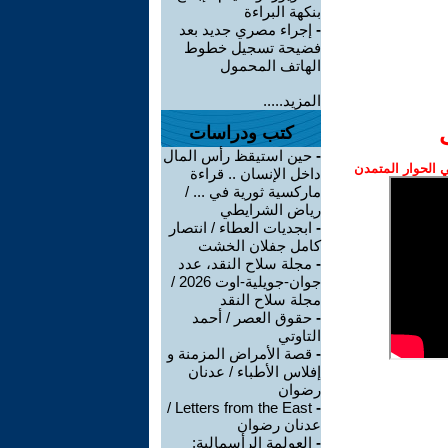
بنكهة البراءة
-
إجراء مصري جديد بعد
فضيحة تسجيل خطوط
الهاتف المحمول
المزيد.....
كتب ودراسات
-
حين استيقظ رأس المال
الحوار المتمدن
داخل الإنسان .. قراءة
ماركسية ثورية في ... /
رياض الشرايطي
-
ابجديات العطاء / انتصار
كامل جفلان الخشت
-
مجلة سلاح النقد، عدد
جوان-جويلية-اوت 2026 /
مجلة سلاح النقد
-
حقوق العصر / أحمد
التاوتي
-
قصة الأمراض المزمنة و
إفلاس الأطباء / عدنان
رضوان
Letters from the East /
-
عدنان رضوان
-
العولمة الرأسمالية: