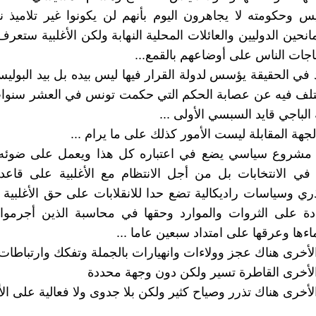
يس وحكومته لا يجاهرون اليوم بأنهم لن يكونوا غير تلاميذ نج
انحين الدوليين والعائلات المحلية النهابة ولكن الأغلبية ستعر
اجات الناس على أوضاعهم بالقمع...
ي الحقيقة يؤسس لدولة القرار فيها ليس بيده بل بيد البول
ختلف فيه عن عصابة الحكم التي حكمت تونس في العشر سنوات
لباجي قايد السبسي الأولى ...
جهة المقابلة ليست الأمور كذلك على ما يرام ...
مشروع سياسي يضع في اعتباره كل هذا ويعمل على ضوئ
 في الانتخابات بل من أجل الانتظام مع الأغلبية على قاع
ي وسياسات راديكالية تضع حدا للانقلابات على حق الأغلبية 
دة على الثروات والموارد وحقها في محاسبة الذين أجرموا
ءها وعرقها على امتداد سبعين عاما ...
لأخرى هناك عجز وولاءات وانهيارات بالجملة وتفكك وارتباطات 
لأخرى القاطرة تسير ولكن دون وجهة محددة
لأخرى هناك تذرر وصياح كثير ولكن بلا جدوى ولا فعالية على ال