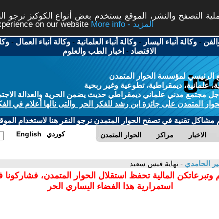
ة التصفح والنشر، الموقع يستخدم بعض أنواع الكوكيز نرجو النق
More info - المزيد
experience on our website
الفن
-
وكالة أنباء اليسار
-
وكالة أنباء العلمانية
-
وكالة أنباء العمال
-
وكا
الاقتصاد
-
اخبار الطب والعلوم
 الرئيسي لمؤسسة الحوار المتمدن
، علمانية، ديمقراطية، تطوعية وغير ربحية
ل مجتمع مدني علماني ديمقراطي حديث يضمن الحرية والعدالة الاجتم
حوار المتمدن على جائزة ابن رشد للفكر الحر والتى نالها أعلام في الفك
م مشاكل تقنية في تصفح الحوار المتمدن نرجو النقر هنا لاستخدام الموقع
كوردي
English
الاخبار
مراكز
الحوار المتمدن
ر الحامدي
- نهاية قيس سعيد
 وتبرعاتكن المالية تحفظ استقلال الحوار المتمدن، فشاركونا 
استمرارية هذا الفضاء اليساري الحر