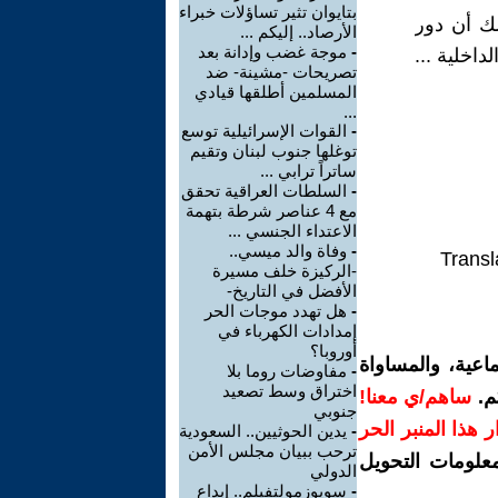
بتايوان تثير تساؤلات خبراء
لك أن دور
الأرصاد.. إليكم ...
-
موجة غضب وإدانة بعد
داخلية ...
تصريحات -مشينة- ضد
المسلمين أطلقها قيادي
...
-
القوات الإسرائيلية توسع
توغلها جنوب لبنان وتقيم
ساتراً ترابي ...
-
السلطات العراقية تحقق
مع 4 عناصر شرطة بتهمة
الاعتداء الجنسي ...
-
وفاة والد ميسي..
Transl
-الركيزة خلف مسيرة
الأفضل في التاريخ-
-
هل تهدد موجات الحر
إمدادات الكهرباء في
أوروبا؟
اعية، والمساواة
-
مفاوضات روما بلا
اختراق وسط تصعيد
م.
ساهم/ي معنا!
جنوبي
رار هذا المنبر الحر
-
يدين الحوثيين.. السعودية
ترحب ببيان مجلس الأمن
معلومات التحويل
الدولي
-
سويوزمولتفيلم.. إبداع