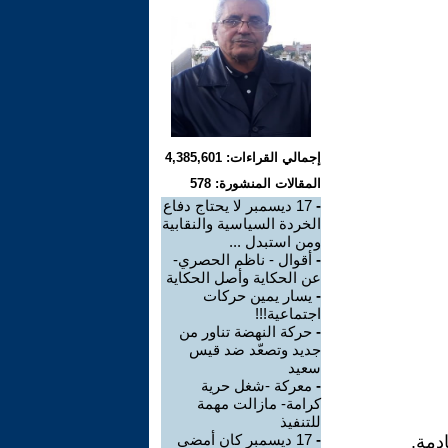
إجمالي القراءات: 4,385,601
المقالات المنشورة: 578
-
17 ديسمبر لا يحتاج دفاع
الخردة السياسية والنقابية
ومن استبدل ...
-
أقوال - ناظم الحصري-
عن الحكاية وأصل الحكاية
-
يسار يمين حركات
اجتماعية!!!
-
حركة النهضة تناور من
جديد وتصعّد ضد قيس
سعيد
-
معركة -شغل حرية
كرامة- مازالت مهمة
للتنفيذ
-
17 ديسمبر كان أمضى
دمة.