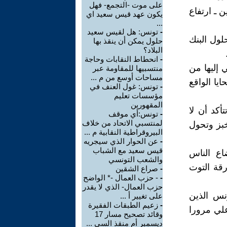
على موت -التجمع- فهل
 ـ ارتفاع
يكون عهد قيس سعيد اي
...
-
تونس: هل لقيس سعيد
لول البنك
حلول يمكن أن ينقذ بها
البلاد؟
-
انحطاط النقابات وحاجة
 إليها من
منتسبيها للمقاومة عبر
مساحات أوسع من م ...
يا الواقع
-
تونس: غول العنف في
مؤسسات تعليم
المقهورين
أكد أن لا
-
تونس:أي موقف
لمنتسبي الاتحاد من خلاف
خبز وتحول
البيروقراطية النقابية م ...
-
عن الحوار الذي سيجريه
قيس سعيد مع الشباب
ع الناس
والشعب التونسي
رقة التوت
-
صراع الشقين
-
- حزب العمال -* الواضح
حزب العمال- الذي لا يقدر
نس الذين
على تغيير أ ...
-
زعيم الطبقات الفقيرة
علي مرورا
وقائد تصحيح مسار 17
ديسمبر أم منقذ السي ...