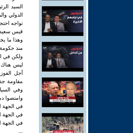
السيد الرئ
الدولي والم
تواجه احتج
قيس سعيد ف
وهذا ما ي
منذ حكومة ا
ولكن في ال
ليس هناك 
أجل الفوز
مقاومة جذر
وفي السيا
وامتصوا دما
في الجهة ا
في الجهة ا
في الجهة ا
...