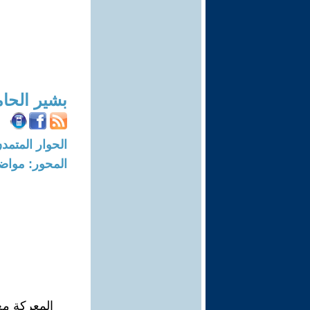
بشير الحا
الحوار المتمدن-العدد: 7114 - 21
المحور: مواض
المعركة مع