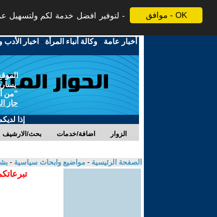
موافق - OK
لتوفير افضل خدمة لكم ولتسهيل عملي
أخبار عامة
-
وكالة أنباء المرأة
-
اخبار الأدب و
الموقع
يسارية
"من أج
حاز ال
إذا لديك
الزوار
اضافة/خدمات
بحث/الارشيف
الصفحة الرئيسية
-
مواضيع وابحاث سياسية
-
بشي
تبرعاتكم