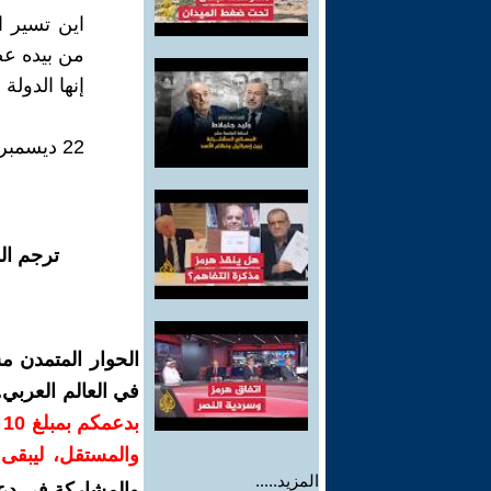
اين تسير ا
من بيده عصا
إنها الدولة 
22 ديسمبر 2021
ترجم ال
الحوار المتمدن م
في العالم العربي
ب
والمستقل، ليبقى ص
المزيد.....
والمشاركة في دع