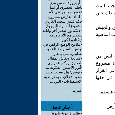
-
أربع ورقات من مرثية
باء للبنك
ناظم الحصري أو كما
عنونها هو: مرثيتي لأه ...
ف ذلك حين
-
لماذا نعارض مشروع
حكم قيس سعيد الفردي
مشروع الدائرة البرجواز ...
يس والجيش
-
ديكتاتور صغير آخر ولكنه
 الماضية
سيكبر مع الأيام ويصير
ديكتاتورا كبير ...
-
ملامح الوضع الراهن في
تونس: السير حثيثا نحو
نظام رئاسي بمعار ...
ه ليس من
-
متابعة ونقاش لمقال
دة مشروع
الصديق رزكار عقراوي:
-أبرز الأسس الفكرية ...
في القرار
-
تونس: هل يستعد قيس
سعيد لإعلان -ديمقراطية
 في حقها
الاستفتاءات- التي ...
المزيد.....
فاسدة...
أرض.
أخبار عامة
-
ظاهرة جوية نادرة