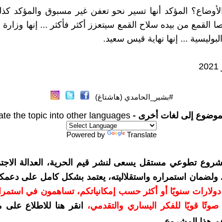
لأوضاع؟ المؤكد أنها تسير نحو تعفن غير مسبوق والمؤكد كذ
 القمع من بيده سلاح القمع سيتعزز أكثر فأكثر ... إنها وزارة ال
البوليسية ... إنها نهاية قيس سعيد.
#بشير_الحامدي (هاشتاغ)
موضوع إلى لغات أخرى -
ate the topic into other languages
Powered by
Translate
شروع تطوعي مستقل يسعى لنشر قيم الحرية، العدالة الاجتم
. ولضمان استمراره واستقلاليته، يعتمد بشكل كامل على دعمك
دعمكم بمبلغ 10 دولارات سنويًا أو أكثر حسب إمكانياتكم، تساهمون في استم
وتًا قويًا للفكر اليساري والتقدمي
،
انقر هنا للاطلاع على 
م هذا المشروع
.