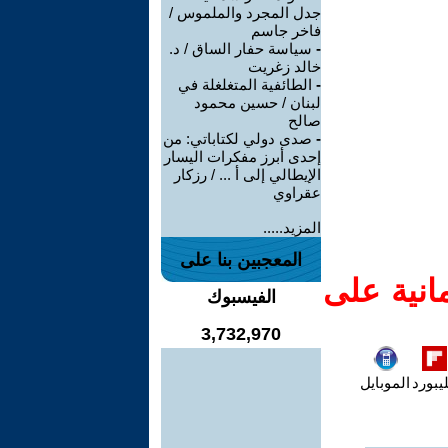
جدل المجرد والملموس /
فاخر جاسم
-
سياسة حفار الساق / د.
خالد زغريت
-
الطائفية المتغلغلة في
لبنان / حسين محمود
صالح
-
صدى دولي لكتاباتي: من
إحدى أبرز مفكرات اليسار
الإيطالي إلى أ ... / رزكار
عقراوي
المزيد.....
المعجبين بنا على
انية على
الفيسبوك
3,732,970
يبورد
الموبايل