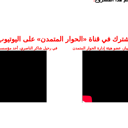
شترك في قناة «الحوار المتمدن» على اليوتيوب
ز، عضو هيئة إدارة الحوار المتمدن
في رحيل شاكر الناصري، أحد مؤسسي 