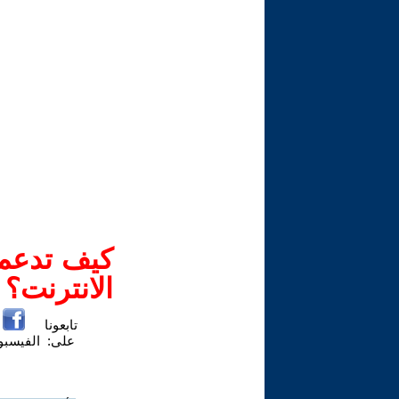
كيف تدعم-
الانترنت؟
تابعونا
على:
الفيسب