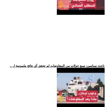
.. باحث سياسي: سبع جولات من المفاوضات لم تحقق أي نتائج ملموسة ل