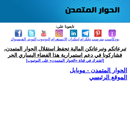
تابعونا على:
بودكاست
بنترست
تيلكرام
لينكدإن
الانستغرام
اليوتيوب
التويتر
الفيسبوك
تبرعاتكم وتبرعاتكن المالية تحفظ استقلال الحوار المتمدن،
فشاركونا في دعم استمرارية هذا الفضاء اليساري الحر
[اشترك في قناة ‫«الحوار المتمدن» على اليوتيوب]
الحوار المتمدن - موبايل
الموقع الرئيسي