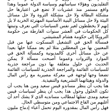
التقليديون وهؤلاء سياساتهم وسياسة الدولة عموما وهذا
واقع مستمر منذ عشريات لا تضع في اعتبارها حل
مشكلة البطالة ولا حل مشكلة الثروة ولا حل مسائل
البيئة ولا حل مسائل البنية الأساسية المهترئة الخربة لا بل
إنهم لا يخططون لغير نفس السياسات التي نعرف وتبنتها
كل الحكومات في العشر سنوات الفارطة من حكومة
الترويكا إلى حكومة هشام المشيشي.
فمسألة الحق في التشغيل المسكوت عنها من قبل
المعنيين بها من المعطلين مثلا لم يعد ممكنا حلها بعيدا
عن حل مسائل أخرى كالمديونية وكمسألة الحق في
الموارد والثروات وعموما أصبحت مسألة لا يمكن
الحديث عن حلول متعلقة بها دون مراجعة جذرية
للسياسات القائمة والمراجعة الجذرية للسياسات القائمة
تضعنا وجها لوجهة في معركة مصيرية مع رأس المال
والدولة وهيئاتهما التشريعية والتنفيذية.
هنا يجب أن ينظر مساندو قيس سعيد ومن هنا يجب أن
تكون الحلول وحول هذا يجب أن ينظر لسياسات قيس
سعيد ومدى تمثلها لمطالب مسانديه الذي لا يشك أحد أن
أغلبهم من القاع الاجتماعي ومن متوسطي الحال.
فهل رأس المال بمقدوره اليوم تحمل أعباء إدماج مليون