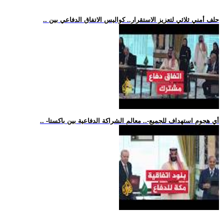
.. حلف أمني ثلاثي لتعزيز الاستقرار.. كواليس الاتفاق الدفاعي بين
.. -أي هجوم استهداف للجميع-.. معالم الشراكة الدفاعية بين باكستا