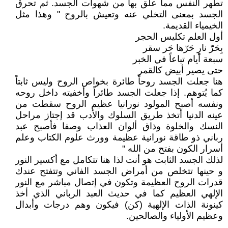
تطهر النفس مما علق بها من شهوات الجسد. ثم تحرق
الجسد بمعنى التخلي عنه وتعيش بالروح " وهذا مثل
الخيمياء القديمة.
أول العلم تكليس الحجر
بِحَرّ نارٍ حَرّها حَر سقر
سبعة أيام تباعاً في الخبر
حتى يصير أبيض كالقمر
هنا جعلت الجسد روحاً طائرة بخواص الروح وليس ثابتاً
كما يُتوهم. إذا جعلت الجسد طائراً وأخفيته داخل روحه
ونفسه أصبح المولود نورانيا عظيم الروح سقطت من
عينه الدنيا أتخذ طريق السلوك والأدب قد إجتاز مراحل
النسك والخلوة وذاق ألوان العذاب وصفا فأصبح عبد
رباني ذو طاقة نورانية عظيمة وورث علوم الكتاب وعلم
أسرار الكون بفتح من الله "
لذلك الجسد الثابت هو أنت لذا هنا تتكامل مع أكسير النور
و حينها تتخلص من أمراض الجسد الفاني وتتفتح عندك
قدرات الروح العظيمة وتكون في إتصال مباشر مع النور
الإلهي العظيم كما في حديث العبد الرباني الذي أخذ
كينونة الذات الإلهية (كن) فيكون وهم درجات وأبدال
وعظيم الأولياء والصالحين.