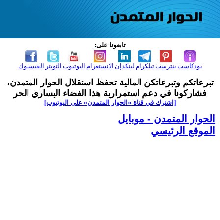
تابعونا على:
بودكاست
بنترست
تيلكرام
لينكدإن
الانستغرام
اليوتيوب
التويتر
الفيسبوك
تبرعاتكم وتبرعاتكن المالية تحفظ استقلال الحوار المتمدن،
فشاركونا في دعم استمرارية هذا الفضاء اليساري الحر
[اشترك في قناة ‫«الحوار المتمدن» على اليوتيوب]
الحوار المتمدن - موبايل
الموقع الرئيسي