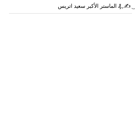
͜ ✍ﮩ₰ الماستر الأكبر سعيد اتريس