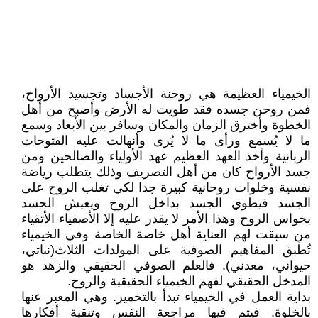
الخيمياء العظيمة هي روحنة الأجساد وتجسيد الأرواح،
فمن روحن جسده فقد طويت له الأرض وأصبح من أهل
الخطوة وأخترق الزمان والمكان وسافر بين الأبعاد وسمع
ما لا يُسمع ورأى ما لا يُرى وأنهالت عليه الفتوحات
الربانية وأخذ العهد العظيم عهد الأولياء والصالحين ومن
جسد الأرواح كان من أهل التصريف وذلك يتطلب رياضة
نفسية وخلوات روحانية كبيرة جدا لكي تغلب الروح على
الجسد فيطوي الجسد بداخل الروح ويعيش الجسد
بحواس الروح وهذا الأمر لا يقدر عليه إلا الأصفياء الأتقياء
من سبقت لهم العناية أهل خاصة الخاصة وفي الخيمياء
تُطَبق المفاهيم الصوفية على المولدات الثلاث(نباتي،
حيواني، معدني). فالعلم الصوفي الحقيقي والزهد هو
المدخل الحقيقي لفهم الخيمياء الحقيقية والروح.
بداية العمل في الخيمياء تبدأ بالتخمير. وهي المعبر عنها
بالخلوة. فيتم فيها مراجعة النفس وتنقية أفكارها