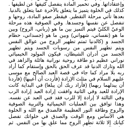
وإعتقاداتها. وفي تخمير المادة ينفصل كثيفها عن لطيفها .
كذلك في الخلوة يتميز ما يتعلق بالآخرة عما يتعلق بالدنيا.
بعدها تأتي مرحلة التقطير. فيقطر صفو المادة، روحها و
تنفصل عن نفسها وجسدها. وفي الصوفية هذه مرحلة
الوعيّ الكليّ فيتم التميز بين ما هو (رباني، الروح) وبين
ما هو (نفساني، شهواني) وبين ما هو (جسداني، حطام
الجسد و (كالدنيا ثمتم تطهير الروح من عوالق النفس
ويتم تطهير النفس من رسوبات الجسد ويتم تطهير
الجسد من أدران الشيطان، فيكون المولود الخيميائي
نوراني عظيم ذو طاقة روحية نورانية هائلة والزاهد في
الله وتارك الدنيا قد عرف الحق بالحق وإستقام كما أراد
ربه بلا مراد كما جاء في قصة العبد الصالح مع موسى
عليهم السلام في مثلث الإرادة (فأردت أن أعيبها) (فأردنا
أن يبدلهما ربهما) (فأراد ربك أن يبلغا) في البداية كانت
الإرادة للعبد وفي الثانية وافقت إرادة العبد إرادة الرب
وفي الثالثة لا إرادة إلا للرب فقد فني العبد عن نفسه.
وهذا توافق بين العمليات الخيميائية والتربية الصوفية
والروح وطاقة النور العظيمة فالصدق مع الله و الخلوة
هي الأساس ومع الوقت والصدق في خلواتك تفصل
كيانك إلا ثلاثة تطهر الروح مما علق بها من النفس. ثم