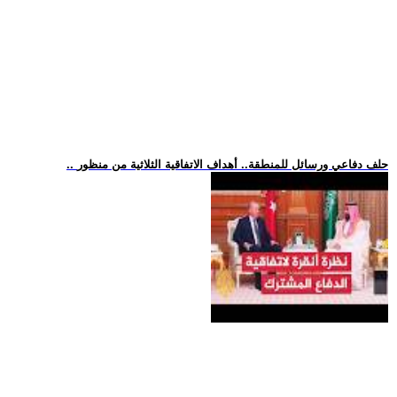
.. حلف دفاعي ورسائل للمنطقة.. أهداف الاتفاقية الثلاثية من منظور