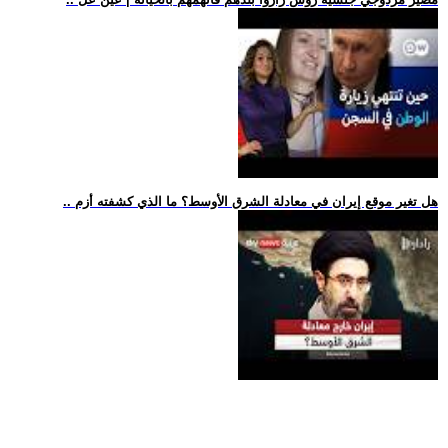
.. هل تغير موقع إيران في معادلة الشرق الأوسط؟ ما الذي كشفته أزم