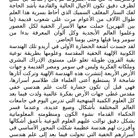
لظرف دقيق تكون الأجيال الحالية والقادمة بأشد الحاجة
لفك الستار المغلف السميك الذي أحاط بسرية هذا العلم
طوال الآلاف من الأعوام مرت على شعوب قديمة (ما
بين النهرين) حملت معها الأسرار الخفية لكل العصور
وعلموا العالم الأبجدية وكل ألوان المعرفة بدءا من
سومر وما قبلها وحتى يومنا الحاضر.
لقد جسدت أشعة الحضارة الأولى في أريدو تلك الهندسة
الكونية الإلهية الخفية المقدسة وعلومها بطريقة نوعية
بقية القرون طويلة تعلو على مستوى الإدراك البشري
وملكاته الفكرية وليس في سومر ومصر القديمة و جهات
الأرض الأربعة إنتشرت هذه الهندسة الإلهية وتركت آثارها
شامخة لا يستطيع أعتى العلماء فك طلاسم أسرارها،
فهي قبل أن تكون حضارة كانت علم هندسي خفي
مقدس غطى جهات الأرض بفكرة عالمية ولدت فيما بعد
كل العلوم الكمية المنهجية التي تدرس اليوم في جامعات
العالم المختلفة بأشكال وصيغ عديدة، وعندما فسر
الحكماء القدماء نشوء الكون ومنظومته المعلوماتية
بشكل دقيق توالت عليهم العلوم النوعية بأعمق أشكالها
وأفرزت لهم هندسة عظيمة شكلت المحور الأساسي في
أسرارهم الخفية التي تحولت فيما بعد إلى علم هندسي