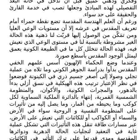
وفكري وذهني عميق قبل أن ندخل في خانة البعد
التفصيلي لهذه المبادئ وجعلها تصب في خدمة القارئ
والحقيقة على حد سواء.
ورغم أن العلم الهندسة المقدسة تضع نقطة حمراء أمام
تعريف المقدس في عرشه إلا أن مستويات الوعي العليا
ومن تمَكّن من الوصول إليها قربّت لنا ذهنية هذه الحالة
الغير مشروطة بالنسبة لنا في مستوى الوعي الذي نعيش
فيه، فهذه الحالة تتخلل كل ما في الطبيعة الكونية بعمق
ليمثل الوجود المقدس بأسطع صورة.
وعندما وضع الحكماء الإلهيون أسس علمهم الخفي
المقدس بدأوا بدراسة الجوهر الكوني وما تلاه من عملية
تجلي وصولا إلى أصغر جسيم ذري في الكينونة فوضعوا
في نظر الإعتبار ترتيب هذه الهيكلية في نسق أزلي بدءاً
بالدهور، والمجرات الكونية، والأكوان، والمنظومة
الشمسية القمرية، إنتهاء بالدائرة الملكية السماوية لكل
كوكب وما يحيطه من أقمار، وما يصل إليه من تأثيرات
على المنظومة النفسية و الروحية سواء في الأرض
والسماء أو الكواكب أو للكائنات التي تعيش على الأرض،
عبر مسارات طاقة تنقل هذه التأثيرات التي تشكل عملية
غاية في التعقيد لتجليات الحالة الدهرية ودوائرها
المقدسة ومدى قدرتها على ترك التأثير في الكائنات