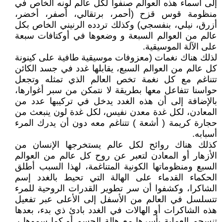
إلى أسماء هذه العوالم صنفوا لكل عالم لونه الخاص في
منظومة قوس قزح (أحمر، برتقالي، أصفر، أخضر،
أزرق، نيلي، بنفسجي) وكذلك تردده الرنيني الخاص بكل
عالم من العوالم السبعة و وضعوها في أوكتافات سبعة
على الآلة الموسيقية.
لذلك هناك نغمات (معزوفات موسيقية طافية على كينونة
كل عالم من العوالم السبع، يقابلها غدد في جسد الكائن
تتناغم مع كل نغمة تخص العالم الذي تمثله وتجعل
حواسنا تتفاعل معها بطريقة لا نتمكن من سبر أغوارها،
بالإضافة إلى أن هذه الغدد يدخل في تركيبها عدد من
المعادن، لكل غدة معدن نفیس، لكل غدة لون ينبعث من
حجارة كريمة ( أشعة ) تتناغم معه دون أن يدرك المرء
أسبابه.
كذلك هناك روائح لكل عالم يستخرجها الإنسان من
الأزهار أو المعادن لتعبر عن روح كل عالم من العوالم
السبع ومنظوماتها الكونية المتناغمة، لهذا السبب أطلق
الحكماء القدماء على الهالة التي تحيط بالغدد إسم
الشاكرا، وكشفوا أن سر تطوير القدرات الروحية للمرء
تتسلسل في العالم من الأسفل إلى الأعلى عبر تفعيل
هذه الشاكرات أو الهالات في الغدد بادئ ذي بدء، بعدها
تنسجم العملية بأسرها مع هالة الجسم أو كما سموها بـ