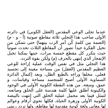
عندما تجلى الوعي المقدس (العقل الكوني) في دائرته
الأولى صاحب هذا التجلي ثلاثة مقاطع صوتية (أ - و - م)
{الضمة بين كلمة كُن أمر الرب بينهما} حتى نتمكن من
تخيل الفكرة جيداً تصور أن المقاطع الثلاث تحدث صوتياً
حيث يتكرر كل مقطع خمسة مرات، حينها يمكننا تخيل
الإنفجار الذي إنتهی بالحرف (م) ولكن بقوة التردد.
هذا التجلي مثل في نفس الوقت عملية إزاحة للوعي
العظيم المقدس (العقل) من مساحة معينة إلى تجسيد
فعلي، مخلفا وراءه بالطبع الظل، وبعد إكتمال الدائرة
السماوية الأولى أصبح للمتجسد مساحة وقياسات، و
عمق، وسعة، من هذه النقطة الكونية الأولى في الوجود
والكينونة أطلق عليها كلمة هندسة على الخلق وصانعه،
لتمثل فيما بعد مجمل عملية الخلق التي إنتهت بالبيضة
الكونية الأولى وزهرة الحياة، فكلها تحوي أرقام وعوالم
لها معاني ولغة كونية مقدسة لها مقاطع، ولها تردد رنيني