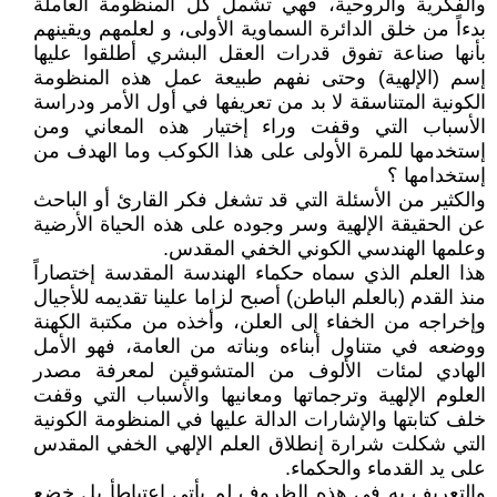
والفكرية والروحية، فهي تشمل كل المنظومة العاملة
بدءاً من خلق الدائرة السماوية الأولى، و لعلمهم ويقينهم
بأنها صناعة تفوق قدرات العقل البشري أطلقوا عليها
إسم (الإلهية) وحتى نفهم طبيعة عمل هذه المنظومة
الكونية المتناسقة لا بد من تعريفها في أول الأمر ودراسة
الأسباب التي وقفت وراء إختيار هذه المعاني ومن
إستخدمها للمرة الأولى على هذا الكوكب وما الهدف من
إستخدامها ؟
والكثير من الأسئلة التي قد تشغل فكر القارئ أو الباحث
عن الحقيقة الإلهية وسر وجوده على هذه الحياة الأرضية
وعلمها الهندسي الكوني الخفي المقدس.
هذا العلم الذي سماه حكماء الهندسة المقدسة إختصاراً
منذ القدم (بالعلم الباطن) أصبح لزاما علينا تقديمه للأجيال
وإخراجه من الخفاء إلى العلن، وأخذه من مكتبة الكهنة
ووضعه في متناول أبناءه وبناته من العامة، فهو الأمل
الهادي لمئات الألوف من المتشوقين لمعرفة مصدر
العلوم الإلهية وترجماتها ومعانيها والأسباب التي وقفت
خلف كتابتها والإشارات الدالة عليها في المنظومة الكونية
التي شكلت شرارة إنطلاق العلم الإلهي الخفي المقدس
على يد القدماء والحكماء.
والتعريف به في هذه الظروف لم يأتي إعتباطأ بل خضع