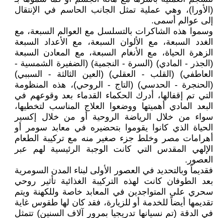
(الأورا)، وهي عملية تمثل الجانب الحاسم في الإنتقال
إلى عوالم أسمى.
وسموا هذه الشاكرات بالتسلسل مع العوالم السبعة، مع
الغدد السبعة، مع الألوان السبعة، مع الأعداد السبعة
الزهرة الحياة، مع الأنغام السبعة، مع المعادن السبعة
(الجذر - المادي) (السرة - النجمية) (الضفيرة الشمسية -
العاطفي) (القلب - العقلي) (العين الثالثة - السببي)
(الحنجرة - الحدسي) (التاج - الروحي)، هذه المنظومة
التي تم إقفالها، أدرك الحكماء القدماء بعد وقوعهم في
البعد المادي أهميتها ووضعوا العلاج المناسب لتخطيها،
سواء من خلال الرياضة الروحية أو من خلال إكسير
الحياة الذي كانوا يقوموا بتحضيره في معابد سومر أو
أهرامات مصر وخلط جزء صغير منه مع تركيبة الطعام
الإلهي المقدس التي كانت الوجبة الرئيسية لهم عبر
العصور.
فقديماً وبالتحديد في العصور الأولى لبناء المدن السومرية
بعد الطوفان كانت لهذه التركيبة الغذائية تأثير روحي
سحري على المتواجدين في المعابد خاصة وللكهنة ويتم
تقديمها أيضاً للخدمة أو للزيارة، فقد كان لها طقوس غاية
في الدقة (تم نسيانها تدريجيا بمرور آلاف السنين) تتمثل