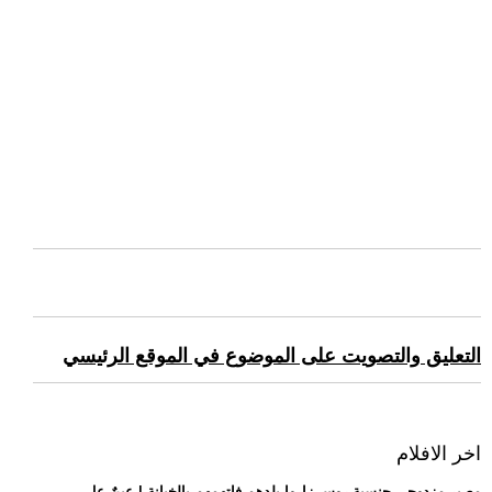
التعليق والتصويت على الموضوع في الموقع الرئيسي
اخر الافلام
.. مصير مزدوجي جنسية روس زاروا بلدهم فاتهمهم بالخيانة | عينٌ عل