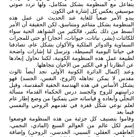
يتفاعل مع المنظومة بشكل متكامل، ولها تردد صوتي
موسيقي يعكس كل إشارة في الكون.
يبدو الأمر صعباً للغاية عند الحديث عن عمل هذه
المنظومة بشكل متناغم ومتناسق، لكن الحقيقة أن الأمر
أبسط من ذلك بكثير، فالكثير من الشواهد الحية سواء
للكائنات (بشر، نباتات، حيوانات، أحجار) أو حتى للمجرات
السماوية والدوائر الملكية والأكوان بشكل عام، تصادفنا
في حياتنا اليومية البسيطة، وترسل لنا إشارات واضحة
لطبيعة عمل هذه المنظومة الكونية، لكننا نحاول إبعادها
عن أنظارنا أو في الكثير من الأحيان نتجاهلها.
وعند إكتمال الدائرة الكونية الأولى تجد أيضاً ثالوث
مقدس لا يمكن تجاهله (الروح، النفس، الجسد) فهو
يشكل الأساس في هذه الهندسة الخفية المقدسة، وقبل
دراستهم للروح والجسد درس الحكماء القدماء مسألة
التجلّي وأبعاده و قياساته حتى يتمكنوا من وضع إطار عام
لعلم نوعي شكّل قفزة في تقدمهم الروحي والنفسي
فيما بعد
وقاموا بتصنيف كل جزئية من هذه المنظومة فوضعوا
إسم لكل عالم من العوالم السبع (المادي، النجمي،
العاطفي، العقلي، السببي، الحدسي، الروحي) وإضافة