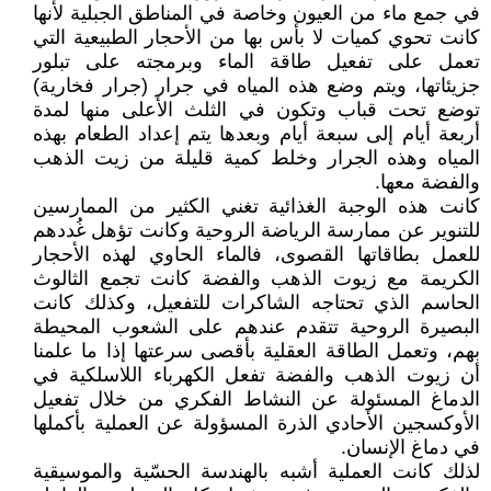
في جمع ماء من العيون وخاصة في المناطق الجبلية لأنها
كانت تحوي كميات لا بأس بها من الأحجار الطبيعية التي
تعمل على تفعيل طاقة الماء وبرمجته على تبلور
جزيئاتها، ويتم وضع هذه المياه في جرار (جرار فخارية)
توضع تحت قباب وتكون في الثلث الأعلى منها لمدة
أربعة أيام إلى سبعة أيام وبعدها يتم إعداد الطعام بهذه
المياه وهذه الجرار وخلط كمية قليلة من زيت الذهب
والفضة معها.
كانت هذه الوجبة الغذائية تغني الكثير من الممارسين
للتنوير عن ممارسة الرياضة الروحية وكانت تؤهل غُددهم
للعمل بطاقاتها القصوى، فالماء الحاوي لهذه الأحجار
الكريمة مع زيوت الذهب والفضة كانت تجمع الثالوث
الحاسم الذي تحتاجه الشاكرات للتفعيل، وكذلك كانت
البصيرة الروحية تتقدم عندهم على الشعوب المحيطة
بهم، وتعمل الطاقة العقلية بأقصى سرعتها إذا ما علمنا
أن زيوت الذهب والفضة تفعل الكهرباء اللاسلكية في
الدماغ المسئولة عن النشاط الفكري من خلال تفعيل
الأوكسجين الأحادي الذرة المسؤولة عن العملية بأكملها
في دماغ الإنسان.
لذلك كانت العملية أشبه بالهندسة الحسّية والموسيقية