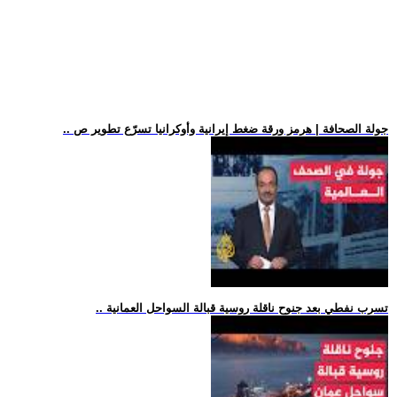
.. جولة الصحافة | هرمز ورقة ضغط إيرانية وأوكرانيا تسرّع تطوير ص
.. تسرب نفطي بعد جنوح ناقلة روسية قبالة السواحل العمانية