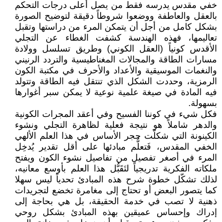
خفي مقدس يدرسه فقط من يصل أعلى درجات التحكم
بالعقل والعاطفة ووضعوا شروطاً دقيقة لتوضيح الصورة
بشكل كامل من أجل أن يتمكن المرء من دراستها وتقبل
تعاليمها، فهذه الهندسة كشفت الغطاء عن التجلي
الأقدس كونياً (العقل الكوني) وطريق تسلسل وولادة
مسارات الطاقة والمجالات المغناطيسية والتردد الرنيني
والنغمات الموسيقية والأعداد والأحرف في مكتبة الكون
الرمزية، وحددت الشكل الذي تنتقل فيه الطاقة وتتولد
فيه المادة في صيغة علمية نوعية لا يمكن سبر أغوارها
بسهولة.
فكل شيء في كوننا الفسيح وفي أعقد المجرات الكونية
والدهر شاملاً هو نتيجة فعلية لظاهرة التجلي ونشوء
الكينونة التي شكلّت حجر الأساس في هذا العلم الألهي
الخفي المقدس، فَتعلُّم مبادئها على أقل تقدير يُدخِل
المرء في أصغر تفصيل من تفاصيل نشوء الكون ويفتح
ملكاته الفكرية تدريجياً لتَقَبُّل هذا العلم بأوسع معانيه،
لذلك تشكّل خطوة شرح هذه المبادئ تحدياً ليس سهلا
كما يتصور البعض أو تحتاج إلى مغامرة تخضع لتجريدات
ذهنية لا تصب في خدمة الحقيقة، بل هي بحاجة إلى
إدراك وإحساس عميقين بهذه المبادئ بشكل روحي