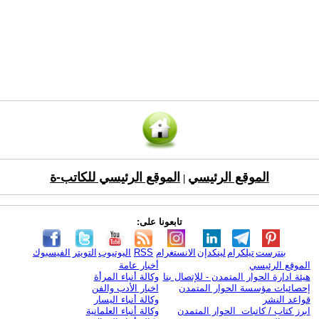
الموقع الرئيسي
الموقع الرئيسي للكاتب-ة
|
تابعونا على:
بنترست
تيلكرام
لينكدإن
الانستغرام
RSS
اليوتيوب
التويتر
الفيسبوك
الموقع الرئيسي
أخبار عامة
هيئة ادارة الحوار المتمدن - للإتصال بنا
وكالة أنباء المرأة
إحصائيات مؤسسة الحوار المتمدن
اخبار الأدب والفن
قواعد النشر
وكالة أنباء اليسار
ابرز كتاب / كاتبات الحوار المتمدن
وكالة أنباء العلمانية