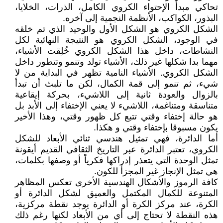
تحاكي مبدأ الإحتواء الكروي الكامل، الذرات، الخلايا،
البذور، الكواكب، الأنظمة النجمية إلى آخره.
الشكل الكروي هو الشكل الأول والوحيد الذي تم خلقه
في الوجود، الشكل الكروي هو النتيجة النهائية لكل
النشاطات، داخل هذا الشكل الكروي خُلِقت الأشياء،
مهما بدا شكلها غير ذلك، الأشياء تولد وتنمو وتتطور داخل
الشكل الكروي. الأشياء النامية تظهر في البداية من لا
شيء، ثم تنمو إلى قمة الكمال، لكن ما تلبث أن تبدأ
بالزوال والعودة ثانية إلى اللاشيء، بحركة إيقاعية
متناسقة ومتناغمة، اللاشيء لا يعني الإختفاء إلى الأبد بل
هو حالة إختفاء وقتي تتبع كل ظهور وقتي، وهذا الأخير
يكون مسبوقا بإختفاء وقتي و هكذا.
أما الدائرة، فهي تمثيل هندسي ثنائي الأبعاد للشكل
الكروي، تعتبر الدائرة عبر التاريخ الثقافي القديم أيقونة
تمثل الوحدة التي يتعذر إدراكها فكرياً أو وصفها بكلمات،
هي تمثل الإنجاز غير المجزأ للكون.
كافة الرموز والأشكال الهندسية الأخرى تعكس المظاهر
المتنوعة للكمال المكتمل والعميق لشكل الدائرة أو
الكرة، عند مركز الكرة أو الدائرة يوجد نقطة مركزية،
هذه النقطة لا تحتاج إلى أي من الأبعاد لكنها رغم ذلك