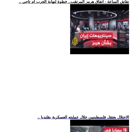
.. نقاش الساعة - اتفاق هرمز المرتقب.. خطوة لنهاية الحرب أم تأجي
.. الاحتلال يعتقل فلسطينيين خلال عمليته العسكرية بقلنديا