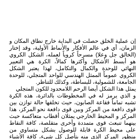
إن عملية الخلق حصلت في البداية خارج نطاق المكان و
الزمان، أي في عالم الأفكار والأنماط الأولية، وقد إختار
(الخالق جل وعلا) مسرحاً كروياً لعمله، الشكل الكروي
هو أبسط الأشكال وأكثرها كمالاً، الكرة هي التعبير
النهائي للوحدة والكمال والتكامل، لهذا يعتبر الشكل
الكروي عموماً الممثل الهندسي للواحد المتجلي، للوحدة
الجامعة، للشمولية، للبساطة، وكذلك للتناظر.
يمثل هذا الشكل أيضا الرحم اللامحدود للكون المتجلي
و الذي يرمز له في المخطوطات بالدائرة، هذه الكرة
تشبه تماماً فقاعة الصابون، حيث تخلقها حالة توازن بين
قوی دافعة من المركز وبين قوی دافعة نحو المركز، هذا
المركز و المحيط الخارجي يمثلان أقطاب متعاكسة حيث
بينهما تنبعث قوى متمددة وأخرى متقلصة، كافة النقاط
على محيط الكرة قابلة للوصول بشكل متساوي من
منظور المركز الذي منه يتأصل كل شيء، كافة الأشياء