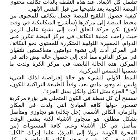
تشمل كل الأبعاد. عند هذه النقطة بالذات تكاثف محتوى
البيضة الكونية بعد تلقيحها من قبل النفس الإلهي.
كيفية حصول التلقيح للبيضة حصل بتكاثف للمحتوى من
محيط البيضة إلى مركزها.(سأشرح الميكانيكية في وقت
لاحق) لكن حركة الخلق أدت إلى نشوء عامل الزمن
حيث راحت عملية التكاثف في مركز البيضة تتكرر على
الدوام، المسيرة اللولبية المتكررة للمحتوى نحو التكاثف
في المركز أدت إلى نشوء دوامتين متعاكستين تلتقيان
في مركز الدائرة مما أدى إلى حصول حالة نبض دائم في
المركز، هذه الحالة النابضة في مركز الكرة ولدت ما
نسميها الشمس المركزية.
النمط الأولي للشيء هو حالة إفتراضية لذلك الشيء
وليس له وجود مادي بعد، وفقاً للطبيعة التراكبية للكون،
أي: " الجزء يمثل الكل والكل يمثل الجزء".
نستنتج أن كل نقطة في الكون المتجلي هي بؤرة مركزية
تتمحور حولها كافة المبادئ التي ولدت في المكان
والزمان، الكائن الأسمى (جل جلاله) هو تجاوزي ومتأصل
بشكل مطلق، هو متجاوز الأشياء لكنه بنفس الوقت
متأصل في كل الأشياء وعلى كافة المستويات (من
المجرة الكونية نزولا إلى الذرة)، علينا إدراك "الكل"
الكامن في كل شيء بصفته الكائن المتواجد في كل