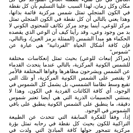
مكان وكل زمان، لهذا السبب علينا التسليم بأن كل نقطة
في الكون المتجلي تمثل شمس مركزية قائمة بذاتها،
وهذا يعني بالتالي أن كل نقطة في الكون المتجلي تمثل
مركز للوعي، أينما يوجد مركز تكاثف للمحتوى الكوني لا
بد من وجود وعي، وقد رأينا كيف أن الوعي الذي يقصده
الحكماء هو مبدأ الشمس (الممثلة برمز العين)، وبالتالي،
فإن كافة أشكال الحياة "الفردانية" هي عبارة عن
"شموس"
(مراكز إنبعاث للوعي) بحيث تمثل إنعكاسات مختلفة
للشمس الكونية المركزية، بالتالي عندما يتحدث القدماء
عن الشمس ويشرحون مظاهرها وقواها المختلفة فالأمر
لا يقتصر على الشمس الكونية المركزية، أو تلك التي
تقبع وسط نظامنا الشمسي، بل يشمل كل الشموس في
الوجود، أي كافة الكائنات الفردية في الكون، وهذا لا
يستثني الجسيمات الذرية التي هي أيضا تعتبر شموس
دقيقة، ما ينطبق على الشمس الكونية ينطبق على باقي
الشموس في الوجود.
إذاً، وفقاً للفكرة السابقة التي تتحدث عن الطبيعة
التراكبية للكون بحيث كل نقطة في رحابه تمثل بؤرة
مركزية تتمحور حولها كافة المبادئ التي ولدت في