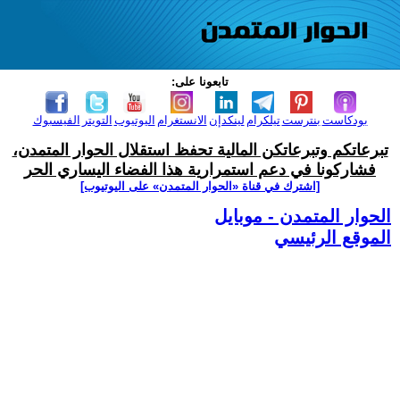
تابعونا على:
بودكاست
بنترست
تيلكرام
لينكدإن
الانستغرام
اليوتيوب
التويتر
الفيسبوك
تبرعاتكم وتبرعاتكن المالية تحفظ استقلال الحوار المتمدن،
فشاركونا في دعم استمرارية هذا الفضاء اليساري الحر
[اشترك في قناة ‫«الحوار المتمدن» على اليوتيوب]
الحوار المتمدن - موبايل
الموقع الرئيسي