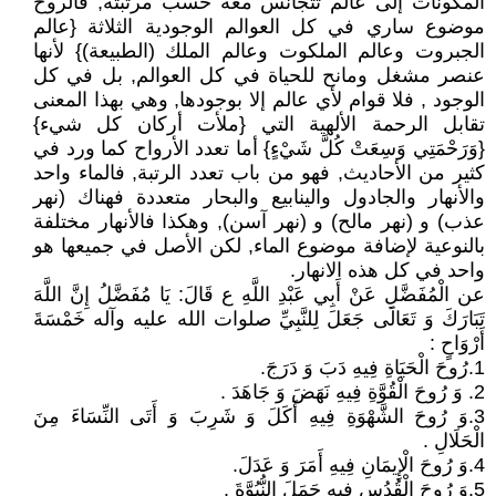
المكونات إلى عالم تتجانس معه حسب مرتبته, فالروح
موضوع ساري في كل العوالم الوجودية الثلاثة {عالم
الجبروت وعالم الملكوت وعالم الملك (الطبيعة)} لأنها
عنصر مشغل ومانح للحياة في كل العوالم, بل في كل
الوجود , فلا قوام لأي عالم إلا بوجودها, وهي بهذا المعنى
تقابل الرحمة الألهية التي {ملأت أركان كل شيء}
{وَرَحْمَتِي وَسِعَتْ كُلَّ شَيْءٍ} أما تعدد الأرواح كما ورد في
كثير من الأحاديث, فهو من باب تعدد الرتبة, فالماء واحد
والأنهار والجادول والينابيع والبحار متعددة فهناك (نهر
عذب) و (نهر مالح) و (نهر آسن), وهكذا فالأنهار مختلفة
بالنوعية لإضافة موضوع الماء, لكن الأصل في جميعها هو
واحد في كل هذه الانهار.
عن الْمُفَضَّلِ عَنْ أَبِي عَبْدِ اللَّهِ ع قَالَ: يَا مُفَضَّلُ إِنَّ اللَّهَ
تَبَارَكَ وَ تَعَالَى جَعَلَ لِلنَّبِيِّ صلوات الله عليه وآله خَمْسَةَ
أَرْوَاحٍ :
1.رُوحَ‏ الْحَيَاةِ فِيهِ‏ دَبَ‏ وَ دَرَجَ‏.
2. وَ رُوحَ الْقُوَّةِ فِيهِ نَهَضَ وَ جَاهَدَ .
3.وَ رُوحَ الشَّهْوَةِ فِيهِ أَكَلَ وَ شَرِبَ وَ أَتَى النِّسَاءَ مِنَ
الْحَلَالِ .
4.وَ رُوحَ الْإِيمَانِ فِيهِ أَمَرَ وَ عَدَلَ.
5.وَ رُوحَ الْقُدُسِ فِيهِ حَمَلَ النُّبُوَّةَ .