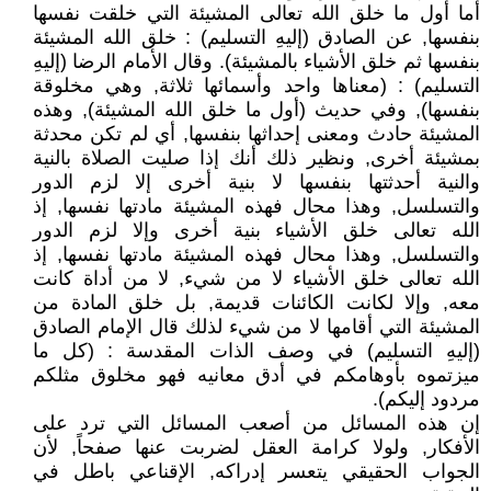
أما أول ما خلق الله تعالى المشيئة التي خلقت نفسها
بنفسها, عن الصادق (إليهِ التسليم) : خلق الله المشيئة
بنفسها ثم خلق الأشياء بالمشيئة). وقال الأمام الرضا (إليهِ
التسليم) : (معناها واحد وأسمائها ثلاثة, وهي مخلوقة
بنفسها), وفي حديث (أول ما خلق الله المشيئة), وهذه
المشيئة حادث ومعنى إحداثها بنفسها, أي لم تكن محدثة
بمشيئة أخرى, ونظير ذلك أنك إذا صليت الصلاة بالنية
والنية أحدثتها بنفسها لا بنية أخرى إلا لزم الدور
والتسلسل, وهذا محال فهذه المشيئة مادتها نفسها, إذ
الله تعالى خلق الأشياء بنية أخرى وإلا لزم الدور
والتسلسل, وهذا محال فهذه المشيئة مادتها نفسها, إذ
الله تعالى خلق الأشياء لا من شيء, لا من أداة كانت
معه, وإلا لكانت الكائنات قديمة, بل خلق المادة من
المشيئة التي أقامها لا من شيء لذلك قال الإمام الصادق
(إليهِ التسليم) في وصف الذات المقدسة : (كل ما
ميزتموه بأوهامكم في أدق معانيه فهو مخلوق مثلكم
مردود إليكم).
إن هذه المسائل من أصعب المسائل التي ترد على
الأفكار, ولولا كرامة العقل لضربت عنها صفحاً, لأن
الجواب الحقيقي يتعسر إدراكه, الإقناعي باطل في