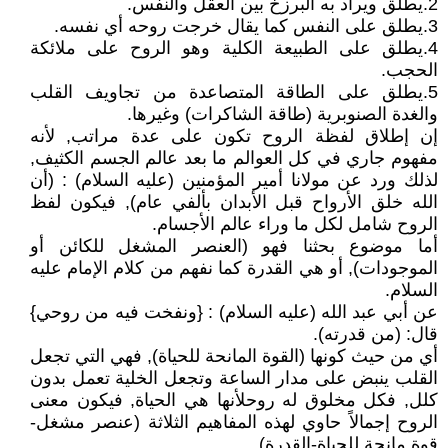
2.يطلق ويراد به البرزخ بين العقل والنفس.
3.يطلق على النفس كما يقال خرجت روحه أي نفسه.
4.يطلق على الطبيعة الكلية وهو الروح على ملائكة
الحجب.
5.يطلق على الطاقة المتصاعدة من تجاويف القلب
والغدة الصنوبرية (طاقة الشاكرات) وغيرها.
إن إطلاق لفظة الروح تكون على عدة مراتب, لأنه
مفهوم جاري في كل العوالم ما بعد عالم الجسم الكثيف,
لذلك ورد عن مولانا أمير المؤمنين (عليه السلام) : (أن
الله خلق الأرواح قبل الأبدان بألفي عام), فيكون لفظ
الروح شامل لكل ما وراء عالم الأجسام.
أما موضوع بحثنا فهو (العنصر المشغل للكائن أو
الموجودات), أو هي القدرة كما نفهم من كلام الإمام عليه
السلام.
عن أبي عبد الله (عليه السلام) : {ونفخت فيه من روحي}
قال: (من قدرته).
أي من حيث كونها (القوة المانحة للحياة), فهي التي تجعل
القلب ينبض على مدار الساعة وتجعل الخلية تعمل بدون
كلل, فكل مخلوق له روحلأنها هي الحياة, فيكون معنى
الروح إجمالاً حاوي لهذه المفاهيم الثلاثة (عنصر مشغل-
قوة مانحة للحياة-القدرة).