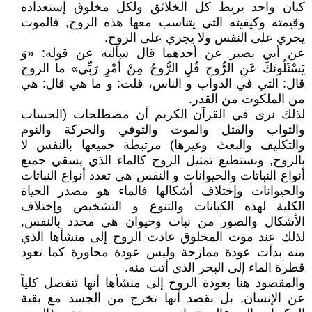
كيان واحد يربط كل الخلائق ولكل مخلوق إستعداده
وقيمته وكيفيته التي يتناسب معها هذه الروح, فالموت
يجري على النفس ولا يجري على الروح.
عن أبي بصير عن أحدهما قال‏ سألته عن قوله: «وَ
يَسْئَلُونَكَ عَنِ الرُّوحِ قُلِ الرُّوحُ مِنْ أَمْرِ رَبِّي‏» ما الروح
قال: التي في الدواب و الناس، قلت: و ما هي قال: هي‏
من‏ الملكوت‏ من القدر.
لذلك نرى في القرآن الكريم أن مصطلحات (الحساب
والثواب والقتل والموت والتوفي والحركة والنوم
والتكليف والبعث وغيرها) مرتبطة جميعها بالنفس لا
بالروح, ونستطيع تمثيل الروح كالماء الذي يسقي جميع
أنواع النباتات والحيوانات و النفس هي تعدد أنواع النباتات
والحيوانات وإختلاف أشكالها فالماء هو مصدر الحياة
الكلية لهذه الكيانات والتنوع و التشخيص وإختلاف
الأشكال والصور من نبات وحيوان هي محدد بالنفس,
لذلك عند موت المخلوق عادت الروح إلى منشأها الذي
منه بدأت عودة ممازجة وليس عودة مجاورة كما تعود
قطرة الماء إلى البحر الذي أتت منه.
والمقصود هنا بعودة الروح إلى منشأها أنها تنفصل كلياً
عن الإنسان, بل نقصد أنها تخرج من الجسد مع بقية