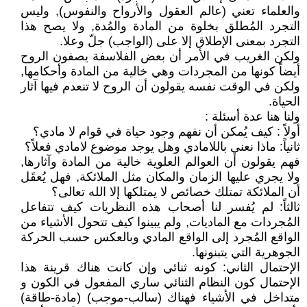
والعلماء تعني (عالم العقول والأرواح والنفوس), وليس
التجرد المُطلق بخلوة من المادة والمُدة, ولا يصح هذا
التجرد بمعنى الإطلاق إلا على (الواجب) جلّ وعلا.
ولكن الغريب في الأمر أن بعض الفلاسفة يصفون الروح
أيضاً كونها من المجردات وهي خالية من المادة وأحكامها,
ولكن في الوقت نفسه يقولون أن الروح لا تنعدم فيها آثار
الحياة.
ولنا هنا عدة أسئلة :
أولاً : كيف يُمكن أن نفهم وجود حياة في قوام لا مادي؟
ثانياً: ماذا نعني باللامادي وهل يوجد موضوع لامادي فعلاً؟
فهم يقولون أن العوالم العلوية خالية من المادة وآثارها,
ولا يجري عليها الزمان والمكان مثل الملائكة, فهل يُعقَل
أن الملائكة تمتلك خصائص لا يمتلكها إلا الله تعالى؟
ثالثاً: لم يُفسر لنا أصحاب هذه النظريات كيف تتفاعل
المُجردات مع الماديات, ولم يبينوا كيف تتحول الأشياء من
الواقع المُجرد إلى الواقع المادي وبالعكس حسب الحركة
الجوهرية التي يتبنونها.
الإحتمال الثاني: كونه ثنائي وإن كانت هناك قرينة هذا
الإحتمال كون النظام الثنائي ساري المفعول في الكون و
متداخل في الأشياء فهناك (سالب-موجب) (مادة-طاقة)