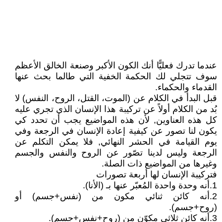
عندما تدرك فعليًّا أنك الكون الأكبر وصنعة الخالق الأعظم
سوف تتجلي لك الحكمة الخفية التي طالما بحث عنها
القدماء والحكماء.
قبل البدأ في الكلام عن (الموت، القتل، الروح، النفس) لا
بُد من الكلام أولاً عن تركيبة هذا الإنسان الذي تجري عليه
كل هذه العناوين, لأن هذه المواضيع يجب أن تحدد كي
يكون لنا تصور عن كيفية إعادة الإنسان في الرجعة وفي
يوم القيامة في الحشر النهائي, فلا يمكن التكلم عن
الرجعة وليس لدينا تصّور عن الروح والنفس والجسم
وغيرها من المواضيع ذات الصلة.
فتركيبة الإنسان لها أربعة تصورات
1.أنه وحدة واحدة المُعبّر عنها بـ (الأنا).
2.أنه كائن ثنائي مكون من (نفس+جسم) أو
(روح+جسم).
3.أنه كائن ثلاثي مكوّن من (روح+نفس+جسم).