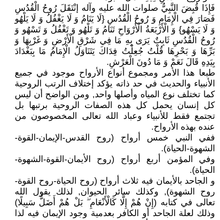
فَإِذَا قُبِضَ النَّبِيُّ صلوات الله عليه وآله إنْتَقَلَ رُوحُ الْقُدُسِ
فَصَارَ فِي الْإِمَامِ وَ رُوحُ الْقُدُسِ {لَا يَنَامُ وَ لَا يَغْفُلُ وَ لَا يَلْهُو
وَ لَا يَسْهُو} وَ الْأَرْبَعَةُ الْأَرْوَاحِ تَنَامُ وَ تَلْهُو وَ تَغْفُلُ وَ تَسْهُو وَ
رُوحُ الْقُدُسِ ثَابِتٌ يَرَى بِهِ مَا فِي شَرْقِ الْأَرْضِ وَ غَرْبِهَا وَ
بَرِّهَا وَ بَحْرِهَا قُلْتُ جُعِلْتُ فِدَاكَ يَتَنَاوَلُ الْإِمَامُ مَا بِبَغْدَادَ
بِيَدِهِ قَالَ نَعَمْ وَ مَا دُونَ الْعَرْشِ‏.
طبعا هذا الأمر ومجموع أنواع الأرواح موجود في جميع
الأنبياء والحديث في حد ذاته يؤكد إختلاف الرتب الروحية
كما تختلف نوع المياه وأصلها واحد, ومن الواضح أن ليس
كل إنسان يحمل كل هذه الصفات الروحية برتبها بل
تجتمع فقط للأنبياء وعباد الله تعالى المخصوصون من
عنده بهذه الأرواح.
ففي النبي خمس أرواح (روح القدس-الإيمان-القوة-
الشهوة-الحياة).
وفي المؤمن أربع أرواح (روح الأيمان-القوة-الشهوة-
الحياة).
و الجاحد بالأيمان فيه ثلاث أرواح (روح الحياة-روح القوة-
روح الشهوة), وكذلك سائر الحيوان, لذلك يقول الله
تعالى في كتابه (إِنْ هُمْ إِلَّا كَالْأَنْعَامِ ۖ بَلْ هُمْ أَضَلُّ سَبِيلًا)
وذلك لعلة الجاحد أو الكافر بعدمية وجود الإيمان فيه لذا