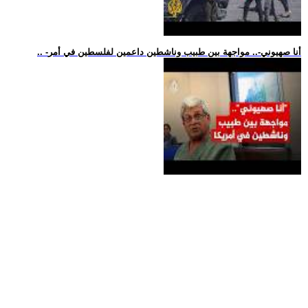
.. -أنا صهيوني-.. مواجهة بين طبيب وناشطين داعمين لفلسطين في أمر