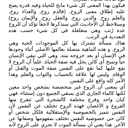
فيكون بهذا المعنى كل شيء مانح للحياة وفيه قدرة يصح
عليه إطلاق معنى الروح, (فالدم روح, والغذاء روح,
والعلم روح, والدين روح, والعقل روح, والإيمان روح)
وسنلاحظ أن الأحاديث التي سنذكرها لاحقاً تؤكد أن للروح
عدة رُتب وهي متغلغلة في كل شيء حسب هذه
التعددية في الرتب.
هناك مسألة تشترك بها كل الموجودات الحية وهي
الروح, و هذه الماهية متصلة بعالمها الأصلي أثناء وجودها
في الإنسان أو بعد خروجه منه, وهي التي تبقي الإنسان
حياً وتمنح أي كائن يحل فيه صفة الحياة, علماً أن الروح لا
يقع عليها كما تقع على النفس صفة الموت والقتل أو
الوفاة, وليس لها علاقة بالحساب والثواب والعلم وهذا
الأمر كله واقع على النفس.
أي بمعنى أن الروح غير متخصصة بشخص واحد معين
لكنها كالماء الجاري الذي يسقي الجميع دون إستثناء، فهي
كيان واحد وفرع مختلفة كالشجرة التي تتفرع منها
الفروع و الأغصان فهذه الروح تختلف عن النفس لأن
النفس تتميز بالخصوصية والإستقلالية فلكل شخص أو
كائن حي خصوصية النفس تختلف بمفهومها وصفاتها عن
الآخر, هذا يعني أن مسألة الموت لا تجري على الروح لأنه