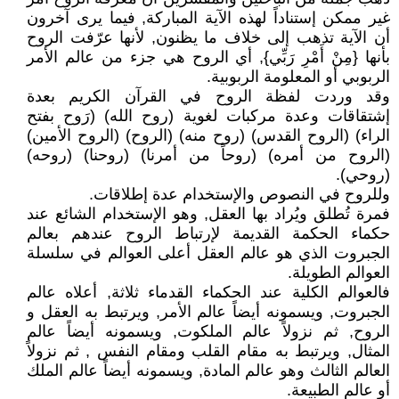
غير ممكن إستناداً لهذه الآية المباركة, فيما يرى آخرون
أن الآية تذهب إلى خلاف ما يظنون, لأنها عرّفت الروح
بأنها {مِنْ أَمْرِ رَبِّي}, أي الروح هي جزء من عالم الأمر
الربوبي أو المعلومة الربوبية.
وقد وردت لفظة الروح في القرآن الكريم بعدة
إشتقاقات وعدة مركبات لغوية (روح الله) (رَوح بفتح
الراء) (الروح القدس) (روح منه) (الروح) (الروح الأمين)
(الروح من أمره) (روحاً من أمرنا) (روحنا) (روحه)
(روحي).
وللروح في النصوص والإستخدام عدة إطلاقات.
فمرة تُطلق ويُراد بها العقل, وهو الإستخدام الشائع عند
حكماء الحكمة القديمة لإرتباط الروح عندهم بعالم
الجبروت الذي هو عالم العقل أعلى العوالم في سلسلة
العوالم الطويلة.
فالعوالم الكلية عند الحكماء القدماء ثلاثة, أعلاه عالم
الجبروت, ويسمونه أيضاً عالم الأمر, ويرتبط به العقل و
الروح, ثم نزولاً عالم الملكوت, ويسمونه أيضاً عالم
المثال, ويرتبط به مقام القلب ومقام النفس , ثم نزولاً
العالم الثالث وهو عالم المادة, ويسمونه أيضاً عالم الملك
أو عالم الطبيعة.