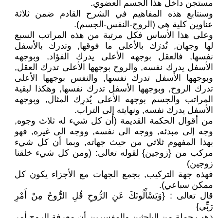
مستجن داخل هذا الجسم العضوي.
وسنتابع هذه المفاهيم في الشرح القادم ضمن ثلاثة
عناوين كلية هي (الروح-النفس-الجسم).
وعلى هذا الأساس فكل مرتبة من هذه المراتب السبع
لها وجهان, تُدرَك بالأعلى ما فوقها, وتدرك بالأسفل
نفسها, فالعقل بوجهه الأعلى يدرك الفؤاد, وبوجهه
الأسفل يدرك نفسه, والروح بوجهها الأعلى تدرك العقل,
وبوجهها الأسفل تدرك نفسها, والنفس بوجهها الأعلى
تدرك الروح, وبوجهها الأسفل تدرك نفسها, وهكذا لبقية
المراتب والجسم بوجهه الأعلى يُدرِك المثال, وبوجهه
الأسفل يدرك نفسه, ونهايته إلى التراب.
من أقوال الحكمة القديمة (أن كل شيء له ثلاث وجوه,
وجه إلى مبدئه, ووجه الى نفسه, ووجه الى غيره, فهو
بهذا المفهوم ثلاثي من حيث جهاته, وبما أن كل شيء
مركب من {زوجين} لقوله تعالى: (ومن كل شيء خلقنا
زوجين)
فهذه جهة التركيب, بجمع الجهات مع الأجزاء يكون كل
ممكن سباعي).
قال تعالى : {وَيَسْأَلُونَكَ عَنِ الرُّوحِ قُلِ الرُّوحُ مِنْ أَمْرِ
رَبِّي}
ذهب جملة من الباحثين والمفسرين أن معرفة الروح أمر