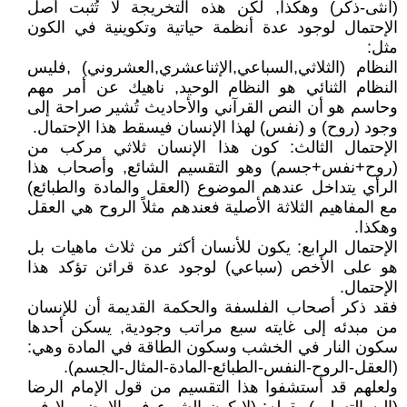
(أنثى-ذكر) وهكذا, لكن هذه التخريجة لا تُثبت أصل
الإحتمال لوجود عدة أنظمة حياتية وتكوينية في الكون
مثل:
النظام (الثلاثي,السباعي,الإثناعشري,العشروني) ,فليس
النظام الثنائي هو النظام الوحيد, ناهيك عن أمر مهم
وحاسم هو أن النص القرآني والأحاديث تُشير صراحة إلى
وجود (روح) و (نفس) لهذا الإنسان فيسقط هذا الإحتمال.
الإحتمال الثالث: كون هذا الإنسان ثلاثي مركب من
(روح+نفس+جسم) وهو التقسيم الشائع, وأصحاب هذا
الرأي يتداخل عندهم الموضوع (العقل والمادة والطبائع)
مع المفاهيم الثلاثة الأصلية فعندهم مثلاً الروح هي العقل
وهكذا.
الإحتمال الرابع: يكون للأنسان أكثر من ثلاث ماهيات بل
هو على الأخص (سباعي) لوجود عدة قرائن تؤكد هذا
الإحتمال.
فقد ذكر أصحاب الفلسفة والحكمة القديمة أن للإنسان
من مبدئه إلى غايته سبع مراتب وجودية, يسكن أحدها
سكون النار في الخشب وسكون الطاقة في المادة وهي:
(العقل-الروح-النفس-الطبائع-المادة-المثال-الجسم).
ولعلهم قد أستشفوا هذا التقسيم من قول الإمام الرضا