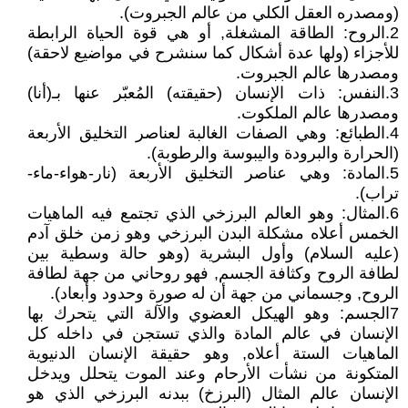
(ومصدره العقل الكلي من عالم الجبروت).
2.الروح: الطاقة المشغلة, أو هي قوة الحياة الرابطة
للأجزاء (ولها عدة أشكال كما سنشرح في مواضيع لاحقة)
ومصدرها عالم الجبروت.
3.النفس: ذات الإنسان (حقيقته) المُعبّر عنها بـ(أنا)
ومصدرها عالم الملكوت.
4.الطبائع: وهي الصفات الغالبة لعناصر التخليق الأربعة
(الحرارة والبرودة واليبوسة والرطوبة).
5.المادة: وهي عناصر التخليق الأربعة (نار-هواء-ماء-
تراب).
6.المثال: وهو العالم البرزخي الذي تجتمع فيه الماهيات
الخمس أعلاه مشكلة البدن البرزخي وهو زمن خلق آدم
(عليه السلام) وأول البشرية (وهو حالة وسطية بين
لطافة الروح وكثافة الجسم, فهو روحاني من جهة لطافة
الروح, وجسماني من جهة أن له صورة وحدود وأبعاد).
7الجسم: وهو الهيكل العضوي والآلة التي يتحرك بها
الإنسان في عالم المادة والذي تستجن في داخله كل
الماهيات الستة أعلاه, وهو حقيقة الإنسان الدنيوية
المتكونة من نشأت الأرحام وعند الموت يتحلل ويدخل
الإنسان عالم المثال (البرزخ) ببدنه البرزخي الذي هو