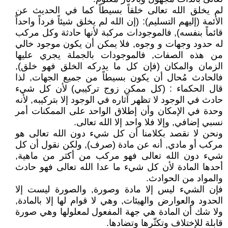
لم يخلق الله تعالى خلقاً بسيطاً كما في الحديث عن
الأئمة (إليهم التسليم): (إن الله لم يخلق شيئاً فرداً واحداً
قائماً بنفسه), فالموجودات مركبة لأنها حادثة وكل مركب
له حدود وجهات و وجوه, فلا يمكن أن يكون موجود خالي
من هذه الصفات, فالموجودات بالجملة يجري عليها
الزمان والمكان (فإن كل ما يدركه الخلق فهو خلق),
فالحادث مُحال أن يكون بسيطاً من جميع الجهات, لذا
قال الحكماء : (كل ممكن زوج تركيبي) لأن كل شيء
حادث في الوجود لا تظهر آثاره في الوجود إلا بتركيبه, لأنه
وحدة في الإمكان وأن إطلاق الواحد على الممكنات أمر
نسبي إضافي, وإلا فلا واحد إلا الله تعالى.
ونحن لا نقصد بكلامنا أن كل شيء دون الله تعالى هو
مركب أو مادي, أنه عن مادة (صرف), ولكن نقول أن كل
شيء دون الله تعالى فهو مركب من أكثر من ماهية,
أحدها المادة لأن كل شيء ما عدا الله تعالى فهو حادث
والمواد من الحوادث.
فإن الشيء ليس إلا مادة وصورة, والصورة ليست إلا
الحدود والعوارض والهيئات, وهي لا قوام لها إلا بالمادة,
ولا شك أن المادة هي جهة المفعول لمعلولها وهي صورة
قابلة للإختلاف وتكثّرها وتضادها.