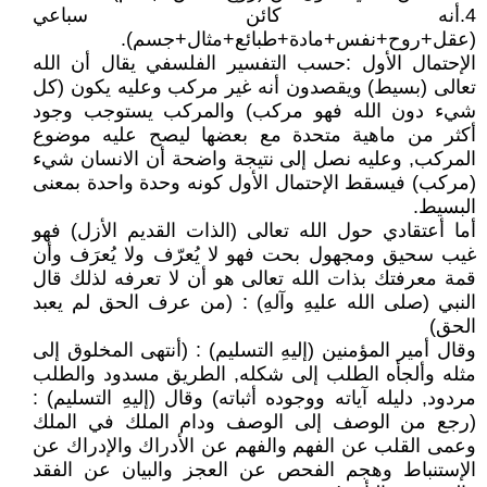
4.أنه كائن سباعي
(عقل+روح+نفس+مادة+طبائع+مثال+جسم).
الإحتمال الأول :حسب التفسير الفلسفي يقال أن الله
تعالى (بسيط) ويقصدون أنه غير مركب وعليه يكون (كل
شيء دون الله فهو مركب) والمركب يستوجب وجود
أكثر من ماهية متحدة مع بعضها ليصح عليه موضوع
المركب, وعليه نصل إلى نتيجة واضحة أن الانسان شيء
(مركب) فيسقط الإحتمال الأول كونه وحدة واحدة بمعنى
البسيط.
أما أعتقادي حول الله تعالى (الذات القديم الأزل) فهو
غيب سحيق ومجهول بحت فهو لا يُعرّف ولا يُعرَف وأن
قمة معرفتك بذات الله تعالى هو أن لا تعرفه لذلك قال
النبي (صلى الله عليهِ وآلهِ) : (من عرف الحق لم يعبد
الحق)
وقال أمير المؤمنين (إليهِ التسليم) : (أنتهى المخلوق إلى
مثله وألجأه الطلب إلى شكله, الطريق مسدود والطلب
مردود, دليله آياته ووجوده أثباته) وقال (إليهِ التسليم) :
(رجع من الوصف إلى الوصف ودام الملك في الملك
وعمى القلب عن الفهم والفهم عن الأدراك والإدراك عن
الإستنباط وهجم الفحص عن العجز والبيان عن الفقد