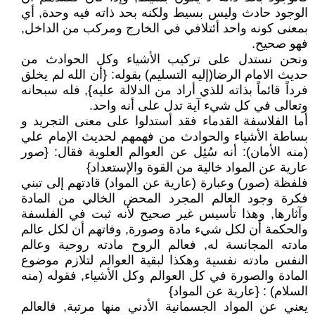
الوجود حادث وليس بسيط ولكنه بحد ذاته فيه وحدة, أي
بمعنى كونه واحد أئتلافي في الخارج ومركب من الداخل,
فهو صحيح.
ونحن نستدل على تركيب الأشياء وكل الحوادث من
حديث الامام الرضا(إليه التسليم) بقوله: {أن الله لم يخلق
فرداً قائماً بذاته للذي أراد من الدلالة عليه}, فله سبحانه
وتعالى في كل شيء آية تدل على أنه واحد.
أما الفلاسفة القدماء فقد أستدلوا على معنى التجريد و
بساطة الأشياء والحوادث من فهمهم لحديث الإمام علي
(منه الأمان): أنه سُئِل عن العوالم العلوية فقال: {صور
عارية عن المواد خالية من القوة والإستعداد}
فلفظة (صور) وعبارة (عارية عن المواد) قادتهم إلى تبني
فكرة وجود العالم المجرد المحض الخالي من المادة
وآثارها, وهذا تأسيس غير صحيح لأنه ثبت في الفلسفة
والحكمة أن لكل شيء مادة وصورة, وفاتهم أن لكل عالم
مادته المجانسة له, فعالم الروح مادته روحية وعالم
النفس مادته نفسية وهكذا لبقية العوالم لتلازم موضوع
المادة والصورة في كل العوالم وكل الأشياء, فقوله (منه
السلام) : {عارية عن المواد}
يعني عن المواد الجسمانية الأدني منها مرتبة, فالعالم