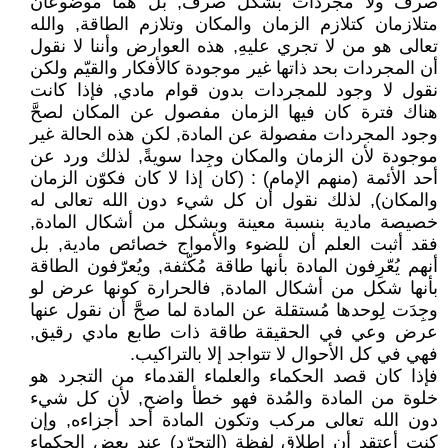
صرف ولا مجردات بشكل صرف, بل هما موضوعان
متلازمان كتلازم الزمان والمكان وتلازم الطاقة, والله
تعالى هو من لا تجري عليهِ, هذه العوارض وأننا لا نقول
أن المجردات بحد ذاتها غير موجودة كالأفكار والقيّم ولكن
نقول لا وجود للمجردات بدون قوام مادي, فإذا كانت
هناك فترة كان فيها الزمان مفصول عن المكان لصحَّ
وجود المجردات مفصولة عن المادة, لكن هذه الحالة غير
موجودة لأن الزمان والمكان وجِدا سويةً, لذلك ورد عن
أحد الأئمة (منهم الإمام) : (كان إذا لا كان فكوّن الزمان
والمكان), لذلك نقول أن كل شيء دون الله تعالى له
خصيصة مادية بنسبة معينة وبشكل من أشكال المادة,
فقد أثبت العلم أن للضوء والأمواج خصائص مادية, بل
أنهم يُعّرِفون المادة بأنها طاقة مُكّثفة, ويُعرّفون الطاقة
بأنها شكل من أشكال المادة, فالحرارة كونها عرض لو
وجِدَت لِوحدها مُستقلة عن المادة لما صحَّ أن نقول عنها
عرض وعي في الحقيقة طاقة ذات طابع مادي رقيق,
فهي في كل الأحوال لا تتواجد إلا بالتراكيب.
فإذا كان قصد الحكماء والعلماء القدماء من التجرد هو
خلوة من المادة والمُدة فهو خطأ واضح, لأن كل شيء
دون الله تعالى مركب وتكون المادة أحد أجزاءه, وإن
كنت أعتقد أن إطلاق لفظة (التجرّد) عند بعض الحكماء