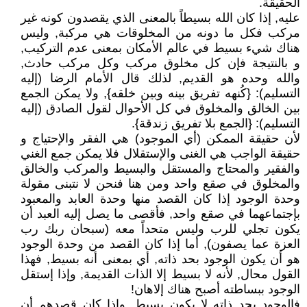
الحقيقة.
عليه, إذا كان الله بسيطاً بالمعنى الذي يقصدون كونه غير
مركب فكل ما دونه من المخلوقات هي مركبة, وليس
هناك شيء بسيط في عالم الأمكان بمعنى عدم التركيب,
و بالنتيجة فإن كل مخلوق مركب وكل مركب حادث,
والله وحده هو القديم, لذلك قال الأمام الرضا (إليه
التسليم): {كُنهه تفريق بينه وبين خلقه}, ولا يمكن الجمع
بين الخالق والمخلوق في كل الأحوال لقول الصادق (إليه
التسليم): {الجمع بلا تفريق زندقة}.
لأن حقيقة الممكن (أي الموجود) هي الفقر والإحتياج و
حقيقة الواجب هي الغنى والإستقلال فلا يمكن جمع الغني
والفقير والمحتاج والمستقل والبسيط والمركب والخالق
والمخلوق في صقع واحد ومن هنا فنحن لا نتبنى مقولة
وحدة الوجود إذا كان القصد منها وحدة العابد والمعبود
بإجتماعهما في صقع واحد, فأقصى ما يصل إليه العبد أن
يكون تجلي للرب وليس متحداً معه (سبحان ربك رب
العزة عما يصفون), أما إذا كان القصد من وحدة الوجود
هو أن يكون الوجود بحد ذاته, أي بمعنى أنه بسيط, فهذا
القول محال, لأنه لا بسيط إلا الذات القديمة, وإذا إستقل
الوجود ببساطته أصبح هناك إلاهان!
فالوجود بحد ذاته لا يكون بسيط, وإذا كان قصدهم أن