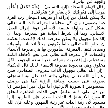
والجهد عن اليأس).
وقال الإمام السجاد (إليهِ التسليم) : (وَلَمْ تَجْعَلْ لِلْخَلْقِ
طَرِيقاً إِلَى مَعْرِفَتِكَ إِلا بِالْعَجْزِ عَنْ مَعْرِفَتِكَ).
فلا يمكن للعقل من إدراكه أو تعريفه (سبحان رب العزة
عما يصفون) وأن كل محاولة لمعرفة ذات الله تعالى
بشكل كلي محاولة عقيمة, لأنه أمر فوق إدراك العقل
الانساني, وبما أن شرط العبادة هو المعرفة, وبما أن
(الذات) مجهول ولا يمكن معرفته, لذلك لإقتضت الحكمة
أن يخلق الله تعالى خلقاً يكونون محلاً لتجلياته وأسمائه
وصفاه, فتبقى المعرفة المأمورين بها هي معرفة الأسماء
والصفات, لأن معرفة الله تعالى على نحو الأحاطة التامة
مستحيلة, بل إقتصرت معرفته بقدر السعة الوجودية لكل
مخلوق وهي محدودة بمعرفة الأسماء, لذلك قال الحكماء
: (إن الله تعالى مجهول الذات معروف الصفات), فمن
زعم أن الله تعالى يتجلى بذاته فقد ظل بينما ستجلى
بصورته على حسب وطاقة الرؤية كما هي بوصف
المعصومين (الصورة الأنزعية) أما قول أمير المؤمنين (يا
من دل على ذاته بذاته), فهي الذات الظاهرة للخلق
(الصورة الأنزعية) لا الذات البحت, فإن الطريق إليها
مسدود لأن رتبة الذات غير رتبة الظهور, وعليه فإن الله
تعالى بالذات مجهول وبالآثار معلوم.