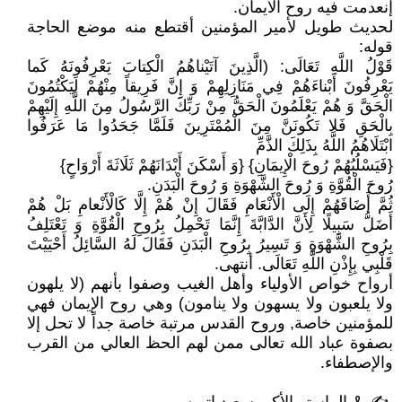
إنعدمت فيه روح الأيمان.
لحديث طويل لأمير المؤمنين أقتطع منه موضع الحاجة
قوله:
قَوْلُ اللَّهِ تَعَالَى:‏ (الَّذِينَ آتَيْناهُمُ الْكِتابَ يَعْرِفُونَهُ كَما
يَعْرِفُونَ أَبْناءَهُمْ‏ فِي مَنَازِلِهِمْ‏ وَ إِنَّ فَرِيقاً مِنْهُمْ لَيَكْتُمُونَ
الْحَقَّ وَ هُمْ يَعْلَمُونَ الْحَقُّ مِنْ رَبِّكَ‏ الرَّسُولُ مِنَ اللَّهِ إِلَيْهِمْ
بِالْحَقِ‏ فَلا تَكُونَنَّ مِنَ الْمُمْتَرِينَ‏ فَلَمَّا جَحَدُوا مَا عَرَفُوا
ابْتَلَاهُمُ اللَّهُ بِذَلِكَ الذَّمِّ
{فَيَسْلُبُهُمْ رُوحَ الْإِيمَانِ} {وَ أَسْكَنَ أَبْدَانَهُمْ ثَلَاثَةَ أَرْوَاحٍ}
رُوحَ الْقُوَّةِ وَ رُوحَ الشَّهْوَةِ وَ رُوحَ الْبَدَنِ.
ثُمَّ أَضَافَهُمْ إِلَى الْأَنْعَامِ فَقَالَ‏ إِنْ هُمْ إِلَّا كَالْأَنْعامِ بَلْ هُمْ
أَضَلُّ سَبِيلًا لِأَنَّ الدَّابَّةَ إِنَّمَا تَحْمِلُ بِرُوحِ الْقُوَّةِ وَ تَعْتَلِفُ
بِرُوحِ الشَّهْوَةِ وَ تَسِيرُ بِرُوحِ الْبَدَنِ فَقَالَ لَهُ السَّائِلُ أَحْيَيْتَ
قَلْبِي بِإِذْنِ اللَّهِ تَعَالَى. أنتهى.
أرواح خواص الأولياء وأهل الغيب وصفوا بأنهم (لا يلهون
ولا يلعبون ولا يسهون ولا ينامون) وهي روح الإيمان فهي
للمؤمنين خاصة, وروح القدس مرتبة خاصة جداً لا تحل إلا
بصفوة عباد الله تعالى ممن لهم الحظ العالي من القرب
والإصطفاء.