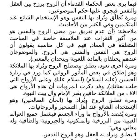
فيما يرى بعض الحكماء القدماء أن الروح برزخ بين العقل
والنفس فيجري عليها حكم الموضوعين.
ومرة تُطلَق ويُراد بها النفس وهو الإستخدام الشائع عند
المتكلمين وفي الكثير من الأحاديث.
ملاحظة: {أن عدم تفريق بين معنى الروح والنفس هو
من أكبر الثغرات عند الفلاسفة خاصة في المباحث
المتعلقة في المعاد, فهم في كل مناسبة يقولون أن
الروح هي النفس والنفس هي الروح, والموضوعان
عندهم يختلفان بالمادة اللغوية ويتحدان بالمعنى}.
ومرة أخرى نعود، يطلق مصطلح الروح ويُراد بها الملائكة
وهو إطلاق في بعض المأثور الروائي كما ورد في زيارة
الحسين (عليه السلام) (السلام عليك وعلى الأرواح التي
حلت بفنائك), وقد ذكرت المرويات أن هذه الأرواح هي
آلاف من الملائكة حافين بقبر الإمام وآل بيت النبوة.
ومرة تطلق الروح ويُراد بها (الجآن الصالحين) وهو
الإستخدام الشائع عند أهل التسخير والروحانيات.
ومرة يُقصد بالأرواح ما وراء الجسم فيشمل جميع العوالم
الغيبية من البرزخية والملكوتية والجبروتية والطاقية وله
معاني وهي:
1.يطلق ويراد به العقل وهو الروح القدس.