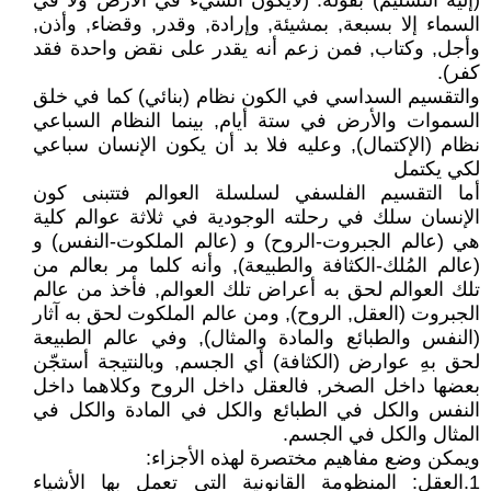
(إليه التسليم) بقوله: (لايكون الشيء في الارض ولا في
السماء إلا بسبعة, بمشيئة, وإرادة, وقدر, وقضاء, وأذن,
وأجل, وكتاب, فمن زعم أنه يقدر على نقض واحدة فقد
كفر).
والتقسيم السداسي في الكون نظام (بنائي) كما في خلق
السموات والأرض في ستة أيام, بينما النظام السباعي
نظام (الإكتمال), وعليه فلا بد أن يكون الإنسان سباعي
لكي يكتمل
أما التقسيم الفلسفي لسلسلة العوالم فتتبنى كون
الإنسان سلك في رحلته الوجودية في ثلاثة عوالم كلية
هي (عالم الجبروت-الروح) و (عالم الملكوت-النفس) و
(عالم المُلك-الكثافة والطبيعة), وأنه كلما مر بعالم من
تلك العوالم لحق به أعراض تلك العوالم, فأخذ من عالم
الجبروت (العقل, الروح), ومن عالم الملكوت لحق به آثار
(النفس والطبائع والمادة والمثال), وفي عالم الطبيعة
لحق بهِ عوارض (الكثافة) أي الجسم, وبالنتيجة أستجّن
بعضها داخل الصخر, فالعقل داخل الروح وكلاهما داخل
النفس والكل في الطبائع والكل في المادة والكل في
المثال والكل في الجسم.
ويمكن وضع مفاهيم مختصرة لهذه الأجزاء:
1.العقل: المنظومة القانونية التي تعمل بها الأشياء