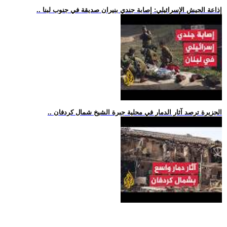
.. إذاعة الجيش الإسرائيلي: إصابة جندي بنيران صديقة في جنوب لبنا
.. الجزيرة ترصد آثار الدمار في محلية جبرة الشيخ شمال كردفان