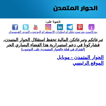
تابعونا على:
بودكاست
بنترست
تيلكرام
لينكدإن
الانستغرام
اليوتيوب
التويتر
الفيسبوك
تبرعاتكم وتبرعاتكن المالية تحفظ استقلال الحوار المتمدن،
فشاركونا في دعم استمرارية هذا الفضاء اليساري الحر
[اشترك في قناة ‫«الحوار المتمدن» على اليوتيوب]
الحوار المتمدن - موبايل
الموقع الرئيسي