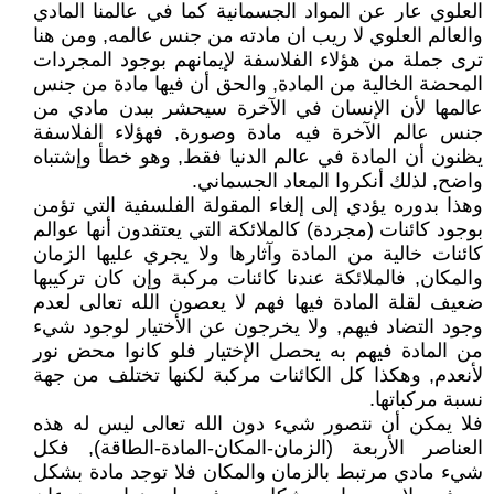
العلوي عار عن المواد الجسمانية كما في عالمنا المادي
والعالم العلوي لا ريب ان مادته من جنس عالمه, ومن هنا
ترى جملة من هؤلاء الفلاسفة لإيمانهم بوجود المجردات
المحضة الخالية من المادة, والحق أن فيها مادة من جنس
عالمها لأن الإنسان في الآخرة سيحشر ببدن مادي من
جنس عالم الآخرة فيه مادة وصورة, فهؤلاء الفلاسفة
يظنون أن المادة في عالم الدنيا فقط, وهو خطأ وإشتباه
واضح, لذلك أنكروا المعاد الجسماني.
وهذا بدوره يؤدي إلى إلغاء المقولة الفلسفية التي تؤمن
بوجود كائنات (مجردة) كالملائكة التي يعتقدون أنها عوالم
كائنات خالية من المادة وآثارها ولا يجري عليها الزمان
والمكان, فالملائكة عندنا كائنات مركبة وإن كان تركيبها
ضعيف لقلة المادة فيها فهم لا يعصون الله تعالى لعدم
وجود التضاد فيهم, ولا يخرجون عن الأختيار لوجود شيء
من المادة فيهم به يحصل الإختيار فلو كانوا محض نور
لأنعدم, وهكذا كل الكائنات مركبة لكنها تختلف من جهة
نسبة مركباتها.
فلا يمكن أن نتصور شيء دون الله تعالى ليس له هذه
العناصر الأربعة (الزمان-المكان-المادة-الطاقة), فكل
شيء مادي مرتبط بالزمان والمكان فلا توجد مادة بشكل