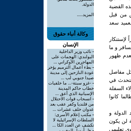
الدولة.
ذه القضية
بض من قبل
المزيد.....
لية العميد سعد
وكالة أنباء حقوق
 لإستنكار
الإنسان
سافر و ما
-
نائب وزير الداخلية
بعدم ظهور
البولندي: الهجمات على
المهاجرين الأوكراني ...
-
بطء أعمال الترميم يؤخر
 كل مفاصل
عودة النازحين إلى مدينة
صيدا جنوبي لب ...
 ستحدث في
-
-غزو سبتة-... ما خلفيات
اء السفلة
خطاب حاكم المدينة
الإسبانية الذي أعق ...
لما كانوا
-
انسحاب قوات الاحتلال
من قلنديا وكفر عقب بعد
عدوان خلف عشرات ...
الدولة و
-
مكتب إعلام الأسرى:
السلطات الإسرائيلية لا
ة لن يكون
تكشف عن العدد الكا ...
وي تعليمي
-
هل أرسل المغرب