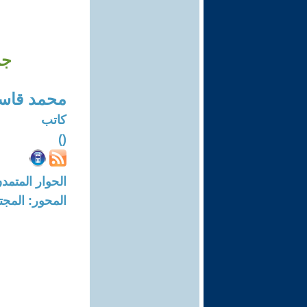
جر
محمد قاس
كاتب
()
الحوار المتمدن-العدد: 7120 - 21
المحور: المجت