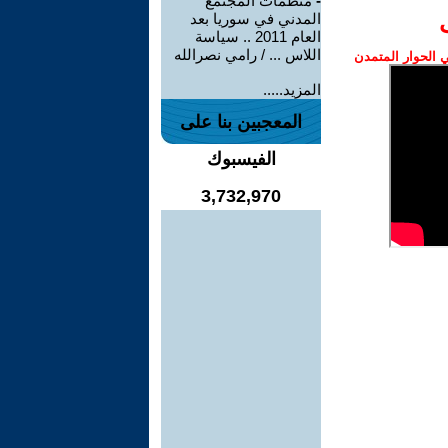
-
منظمات المجتمع
المدني في سوريا بعد
العام 2011 .. سياسة
اللاس ... / رامي نصرالله
الحوار المتمدن
المزيد.....
المعجبين بنا على
الفيسبوك
3,732,970