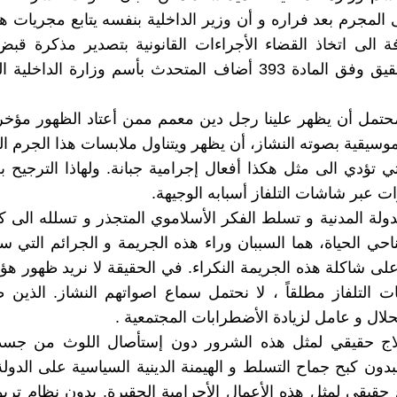
المجرم بعد فراره و أن وزير الداخلية بنفسه يتابع مجريات ه
فة الى اتخاذ القضاء الأجراءات القانونية بتصدير مذكرة ق
قاضي التحقيق وفق المادة 393 أضاف المتحدث بأسم وزارة الداخ
حتمل أن يظهر علينا رجل دين معمم ممن أعتاد الظهور مؤخراً
موسيقية بصوته النشاز، أن يظهر ويتناول ملابسات هذا الجرم ال
تي تؤدي الى مثل هكذا أفعال إجرامية جبانة. ولهاذا الترجيح 
ات عبر شاشات التلفاز أسبابه الوجيهة.
دولة المدنية و تسلط الفكر الأسلاموي المتجذر و تسلله الى
ناحي الحياة، هما السببان وراء هذه الجريمة و الجرائم التي
لى شاكلة هذه الجريمة النكراء. في الحقيقة لا نريد ظهور هؤل
التلفاز مطلقاً ، لا نحتمل سماع اصواتهم النشاز. الذين طا
ال و عامل لزيادة الأضطرابات المجتمعية .
لاج حقيقي لمثل هذه الشرور دون إستأصال اللوث من جسد 
بدون كبح جماح التسلط و الهيمنة الدينية السياسية على الدول
 حقيقي لمثل هذه الأعمال الأجرامية الحقيرة. بدون نظام ترب