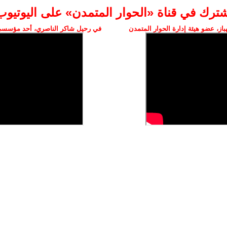
شترك في قناة «الحوار المتمدن» على اليوتيوب
ز، عضو هيئة إدارة الحوار المتمدن
في رحيل شاكر الناصري، أحد مؤسسي 