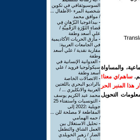
السوسيوثقافي في تكوين
شخصية المرء -الأطفال ...
/ موافق محمد
-
بيداغوجيا البُرْهانِ فِي
فَضاءِ الثَوْرَةِ الرَقْمِيَّةِ /
علي أسعد وطفة
Transl
-
مأزق الحريات الأكاديمية
في الجامعات العربية:
مقاربة نقدية / علي أسعد
وطفة
-
العدوانية الإنسانية في
اعية، والمساواة
سيكولوجيا فرويد / علي
أسعد وطفة
م.
ساهم/ي معنا!
-
الاتصالات الخاصة
بالراديو البحري باللغتين
رار هذا المنبر الحر
العربية والانكليزي ... /
معلومات التحويل
محمد عبد الكريم يوسف
-
التونسيات واستفتاء 25
جويلية :2022 إلى
المقاطعة لا مصلحة للن ...
/ حمه الهمامي
-
تحليل الاستغلال بين
العمل الشاق والتطفل
الضار / زهير الخويلدي