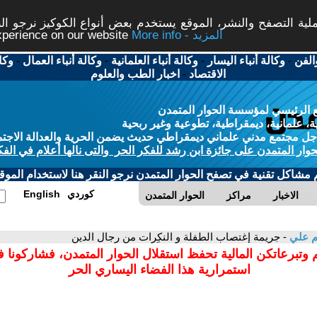
ة التصفح والنشر، الموقع يستخدم بعض أنواع الكوكيز نرجو النق
More info - المزيد
experience on our website
الفن
-
وكالة أنباء اليسار
-
وكالة أنباء العلمانية
-
وكالة أنباء العمال
-
وكا
الاقتصاد
-
اخبار الطب والعلوم
 الرئيسي لمؤسسة الحوار المتمدن
، علمانية، ديمقراطية، تطوعية وغير ربحية
ل مجتمع مدني علماني ديمقراطي حديث يضمن الحرية والعدالة الاجتم
حوار المتمدن على جائزة ابن رشد للفكر الحر والتى نالها أعلام في الفك
م مشاكل تقنية في تصفح الحوار المتمدن نرجو النقر هنا لاستخدام الموقع
كوردي
English
الاخبار
مراكز
الحوار المتمدن
م علي
- جريمة إغتصاب الطفلة و النكِرات من رجال الدين
 وتبرعاتكن المالية تحفظ استقلال الحوار المتمدن، فشاركونا 
استمرارية هذا الفضاء اليساري الحر