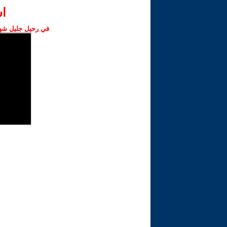
ا‫
في رحيل جليل شهبا