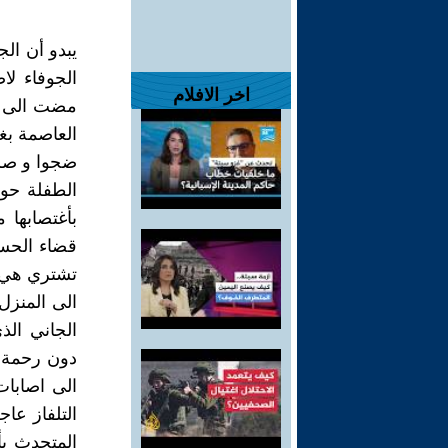
الجوفاء لا
اخر الافلام
مضت الى ال
العاصمة بغد
ضجوا و صرخ
الطفلة حور
بأغتصابها
قضاء الحسي
تشتري هي و
الى المنزل
الجاني الذ
دون رحمة أ
الى اصابات
التلفاز عا
المتحدث بأ