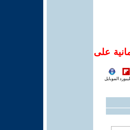
انية على
يبورد
الموبايل