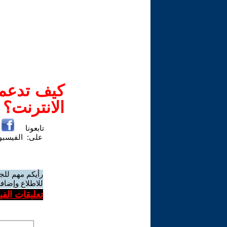
كيف تدعم-
الانترنت؟
تابعونا
على:
الفيسب
رأيكم مهم للج
للاطلاع وإضافة
تعليقات الف