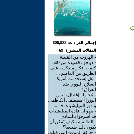
ن
إجمالي القراءات: 606,923
المقالات المنشورة: 69
-
الهروب من القبيلة
-
دو فو : قصيدة من 500
كلمة، إفكار منعكسة على
الطريق من العاصم ...
-
هل إستخدمت أمريكا
السلاح النووي ضد
العراق؟
-
مٌحاولة إغتيال رئيس
الوزراء مصطفى الكاظمي
و دور الميليشيات ف ...
-
يبدو أن قادة الميليشيات
قد أسرفوا بالتمادي
-
الطائفية ، كيف يٌمكن أن
يكون ذلك طبيعياً؟
-
-فرقة الموت- التي قتلت