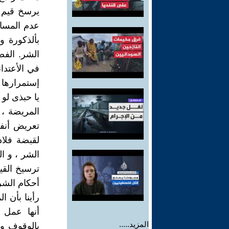
يرسخ قيم ا
عدم المساو
بألذكورة و
الشر. الفص
في الأعتداء
إستمرارها 
يا حبذى لو 
المريضة ، 
تعريض أنفس
لقبضة فلاذ
الشر ، و ا
ترسيخ القيم
أحكام الشر
رأينا بأن 
أنها عمل 
المزيد.....
بالوقوف ور