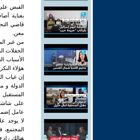
القبض على 
بعناية أضا
معن.
من غير الم
الحفلات ال
الأسباب ال
هؤلاء النكر
إن غياب ال
الدولة و م
المستقبل ع
على شاشات 
عامل إضمحل
لا يوجد ع
المجتمع، ف
هنالك رادع