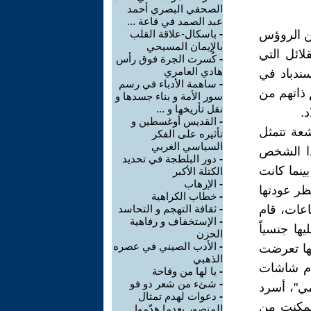
الصحفي البصري أحمد
عبد الصمد في قاعة ...
لن تهز شعرة من الروؤس
-
باسكال-علاقة القلب
بالإيمان المسيحي
لائل التي
-
كٌسرت الجرة فوق رأس
هادي العامري
ندباد في
-
ساهمة الأدباء في رسم
 ذاتهم من
سور الأمة و بناء جسدها و
نقل تأريخها و ...
.
-
القديس أوغسطين و
عة تتمثل
تأثيره على الفكر
السياسي الغربي
ذا الشخص
-
دور البلطجة في تحديد
ينما كانت
الكتلة الأكبر
-
الإرهاب
ظر عودتها
-
خطاب الكراهية
عات، قام
-
ثقافة التهجم و التحاسد
-
الإستخفاف و رفاهية
ها جنسياً
الحزن
-
الأدب الصيني في عصره
ها تعرضت
الذهبي
مام شاشات
-
يا لها من وقاحة
-
شئء من شعر دو فو
مي"، أسرد
-
دعوات لهدم تمثال
تمكنت من
المنصور بعدما هدّموا