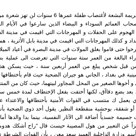
يبدو أن الجريمة البشعة لأغتصاب طفلة عمرها 6 سنوات 
صحاب العمائم السوداء و البيضاء الذين سارعوا في الأيام الق
هجوم على الحفلات و المهرجانات التي اقيمت في مدينة الس
اد و كذلك المهرجانات التي اقيمت في مدينة بابل الأثرية ، هم
وا حتى قاموا بغلق المولات في مدينة البصرة في أعياد الميلاد
اء البالغة من العمر ستة سنوات التي تعرضت الى عملية بش
 من قبل شخص يبلغ من العمر أربعين سنة ، حيث يسكن ه
نية في بغداد ، الجاني هو جيران الضحية حيث قام بأختطافها ب
 أخوها الصغير من المحل المجاور لبيتهما، حيث كان من المنت
 بعد بضع دقاآق، لكنها أختفت بفعل الإختطاف لمدة خمس سا
ي يعمل ك منتسب في القوات الأمنية بأختطافها والاعتداء علي
و شفقة، بوحشية منقطعة النظير. يقول أحد ذوي الضحية بأن
 جسيمة جسديأً أضافة الى الآثار النفسية، بينما بدا والدها أ
جزاً عن التعبير من هول المصيبة حيسث قال "راح أشكك هدو
سم وزارة الداخلية العميد سعد معن ، بأن القوات الشرطة 