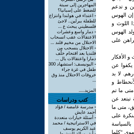
المهاجرين إلى سبتة
ين و تدعم
للضغط على إسبانيا؟
إن الهوس
-
اعتداء في هولندا وانتزاع
للطفلة ببرلين.. لاجئ
ا اللوث و
فلسطيني يبحث ع ...
ولد الهوس
-
دمار واسع وعشرات
الاعتقالات عقب انسحاب
يراهن على
الاحتلال من مخيم قلند ...
-
الاحتلال ينسحب من
قلنديا بعد اقتحام خلّف
 و الأفكار
دمارا واعتقالات بال ...
-
اليونيسف: استشهاد 300
 يكفوا عن
طفل في غزة جراء
هم. لا بد
خروقات الاحتلال منذ وق
...
لأنحطاط و
متى ما تم
المزيد.....
 تبتعد عن
كتب ودراسات
ق، متى ما
-
مدرسة غامضة / فؤاد
أحمد عايش
منكرة على
-
أسئلة خيارات متعددة
في الاستراتيجية / محمد
بالسياسة
عبد الكريم يوسف
موي "كلما
-
أية رسالة للتنشيط