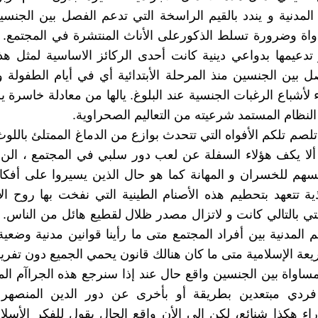
لمدنية و يندد بالقيم الراسخة التي تدعم الفصل بين الجنس
اة وضرورة تسلط الذكورعلى الأناث المنتشرة في المجتمع. 
 تدعيمها بدواعي دينية كانت أحدى الركائز الاساسية لمثل هذ
ل بين الجنسين منذ المرحلة الأبتدائية أي في أيام الطفولة 
 لأشباع الرغبات الجنسية عند البلوغ. يالها من معادلة خاسرة 
النظام المستمد شرعيته من التعاليم الصحراوية.
تلصم تلكم الأفواه التي تتحدث بوازع من الدماغ الممتلئ باللوث
ألا يكف هؤلاء السفلة عن لعب دور سلبي في المجتمع ، الن
هم للخسران و المهانة كما هو حال الذين يسيروا على أفكار
ية تتعهد بتحطيم هذه الأصنام الطينية التي نفخت بها روح ا
لتي بالتالي كانت و لاتزال مصدر ظلال لقطيع هائل من الناس. 
 المدنية بين أفراد المجتمع متى ما رأينا قوانين مدنية وضعية
يعة الإسلامية متى ما كان هنالك قانون يحمي الجميع دون تفري
المساواة بين الجنسين واقع حال عند إذا سنرجع هذه الجراآم ال
فردي مبتعدين بطريقة أو بأخرى عن دور الدين المنصهر 
اء هكذا شنائع، لكن الى الأن واقع الحال يقول للفكر الأسلا