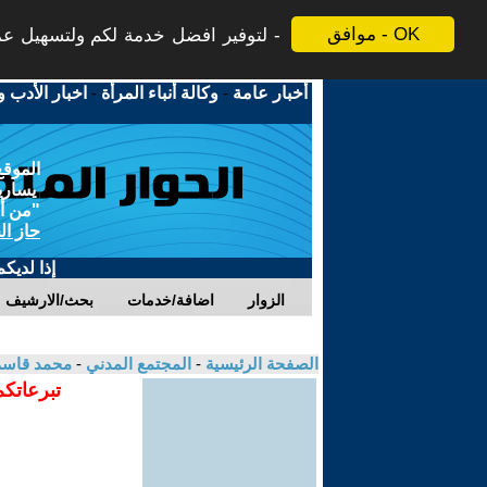
موافق - OK
لتوفير افضل خدمة لكم ولتسهيل عملي
أخبار عامة
-
وكالة أنباء المرأة
-
اخبار الأدب و
الموقع
يسارية
"من أج
حاز ال
إذا لديك
الزوار
اضافة/خدمات
بحث/الارشيف
الصفحة الرئيسية
-
المجتمع المدني
-
محمد قاس
تبرعاتكم