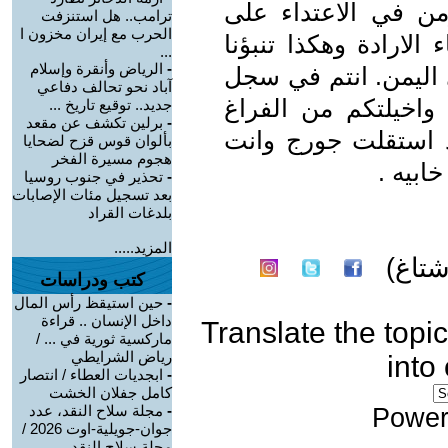
زمن في الاعتداء على
ترامب.. هل استنزفت
الحرب مع إيران مخزون ا
الارادة وهكذا تنبؤنا
...
-
الرياض وأنقرة وإسلام
 اليمن. انتم في سجل
آباد نحو تحالف دفاعي
واخيلتكم من الفراغ
جديد.. توقيع تاريخ ...
-
برلين تكشف عن مقعد
قد استقلت جورج وانت
بألوان قوس قزح لضحايا
هجوم مسيرة الفخر
ابيه .
-
تحذير في جنوب روسيا
بعد تسجيل مئات الإصابات
بلدغات القراد
المزيد.....
تاغ)
كتب ودراسات
-
حين استيقظ رأس المال
داخل الإنسان .. قراءة
Translate the topic
ماركسية ثورية في ... /
رياض الشرايطي
into
-
ابجديات العطاء / انتصار
كامل جفلان الخشت
-
مجلة سلاح النقد، عدد
Power
جوان-جويلية-اوت 2026 /
مجلة سلاح النقد