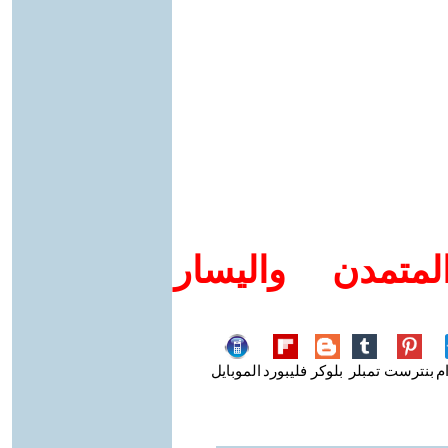
متمدن واليسار
م
بنترست
تمبلر
بلوكر
فليبورد
الموبايل