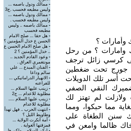
-
ممالك ودول باصمه ...
وليس مطبعه فحسب .ج3
-
ممالك ودول باصمه ...
وليس مطبعه فحسب .
-
ممالك باصمه .. وليس
مطبعه فحسب
-
هل حقا ... صلح الامام
 وأمارات ؟
الحسن ع خذل المؤمنين ؟
-
هل صلح الامام الحسن ع
 وامارات ؟ من رحل
.. خذل المؤمنين ؟ 2
-
وعود القادم الجديد ..
ى كرسي زائل ترجف
مونتغمري العراق .
-
الفنان المبدع ... علي
لت جورج تحت ضغطين
سالم وداعا
حت أسر تلك الدويلات
-
الانهيار الدراماتيكي ...
للفراعنه
 ضميرك النقي الصفي
-
زينب عليها السلام ...
مطلوبة للاعدام ... ج2
ولازلت لم تهتز لك
-
زينب عليها السلام .....
مطلوبة للاعدام
ية مما حبكوا، ومما
-
انتهت الحرب .. فهل تهدأ
ك سنن الطغاة على
وطاويط الليل ؟
-
أمة أنكرت الولاية ...
اك ظالما وامعن في
فمزقتها الغواية .
-
ليكن السلام .. ولكن هل