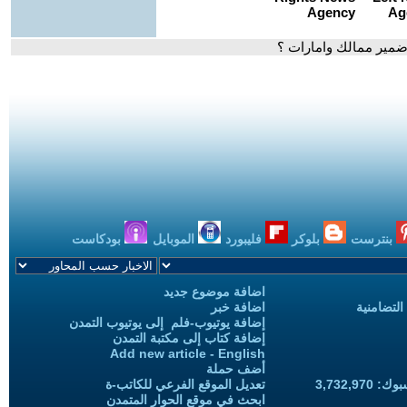
ضمير ممالك وامارات ؟
بنترست
بلوكر
فليبورد
الموبايل
بودكاست
اضافة موضوع جديد
التضامنية
اضافة خبر
إضافة يوتيوب-فلم إلى يوتيوب التمدن
إضافة كتاب إلى مكتبة التمدن
Add new article - English
أضف حملة
3,732,97
تعديل الموقع الفرعي للكاتب-ة
ابحث في موقع الحوار المتمدن