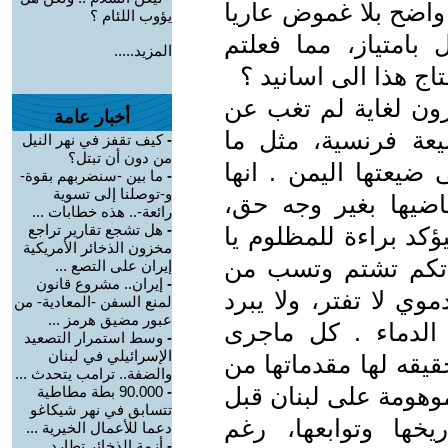
واضح بلا غموض عاريا
يؤوب اللئام ؟
 بامتياز، مما فعلتم
المزيد.....
اج هذا الى اسانيد ؟
رون لغاية لم تغب عن
أخبار عامة
عة فرنسية، مثل ما
-
كيف تقفز في نهر النيل
من دون أن تبتل؟
ضيعتها اليمن . انها
-
ما بين -سنضربهم بقوة-
و-توصلنا إلى تسوية
ضيها بغير وجه حق،
رائعة-.. هذه خطابات ...
-
هل تشجع تقارير تراجع
ؤكد براءة للمظلوم يا
مخزون الذخائر الأمريكية
واتكم تشتم وتسب من
إيران على التصع ...
-
إيران.. مشروع قانون
ي لا تفتر، ولا يبرد
لمنع السفن -المعادية- من
عبور مضيق هرمز ...
الدماء . كل ماجرى
-
وسط استمرار التصعيد
الإسرائيلي في لبنان
يقه لها مقدماتها من
والضفة.. ترامب يتحدث ...
هومة على لبنان قبل
-
90.000 بطة مطاطية
تتسابق في نهر شيكاغو
خها وتوابعها، رغم
دعما للأعمال الخيرية ...
-
أزمة الذخائر تطارد