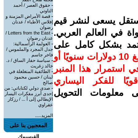
-
حقوق العصر / أحمد
التاوتي
-
قصة الأمراض المزمنة و
ستقل يسعى لنشر قيم
إفلاس الأطباء / عدنان
رضوان
واة في العالم العربي.
Letters from the East /
-
عدنان رضوان
عتمد بشكل كامل على
-
العولمة الرأسمالية:
جدل المجرد والملموس /
ساهم/ي معنا! بدعمكم بمبلغ 10 دولارات سنويًا أو
فاخر جاسم
-
سياسة حفار الساق / د.
خالد زغريت
 استمرار هذا المنبر
-
الطائفية المتغلغلة في
لبنان / حسين محمود
ويًا للفكر اليساري
صالح
-
صدى دولي لكتاباتي: من
ى معلومات التحويل
إحدى أبرز مفكرات اليسار
الإيطالي إلى أ ... / رزكار
عقراوي
المزيد.....
المعجبين بنا على
الفيسبوك