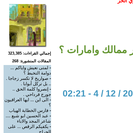
ي الحر
 ممالك وامارات ؟
إجمالي القراءات: 323,385
المقالات المنشورة: 268
-
لمتى نعيش واياكم ...
دوامة التخبط ؟
-
صواريخ لا تكسر زجاجا .
.. بل تركل أبوابا .
-
إنصروا كلمة الحق ..
جورج قرداحي .
-
الى اين ... ايها العراقيون
؟
-
فارس الخطابة الهياب
-
عبد الحسين ابو شبع ....
شاعر المجد والاباء
-
يكفيكم الرقص ... على
الجراح