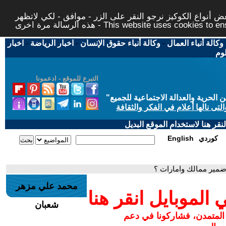
 أنواع الكوكيز نرجو النقر على الزر - موافق - لكي لاتظهر
This website uses cookies to ensure you ge
وكالة أنباء العمال
-
وكالة أنباء حقوق الإنسان
-
اخبار الرياضة
-
اخبار
لوم
التبرع للموقع - ادعمونا
حرية والعدالة الاجتماعية للجميع
"
تى نالها أعلام في الفكر والثقافة
قر هنا لاستخدام الموقع البديل
كوردي
English
ضمير ممالك وامارات ؟
محمد علي مزهر
لموبايل انقر هنا
شعبان
 المتمدن، فشاركونا في دعم