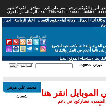
 أنواع الكوكيز نرجو النقر على الزر - موافق - لكي لاتظهر
This website uses cookies to ensure you ge
وكالة أنباء العمال
-
وكالة أنباء حقوق الإنسان
-
اخبار الرياضة
-
اخبار
لوم
التبرع للموقع - ادعمونا
حرية والعدالة الاجتماعية للجميع
"
تى نالها أعلام في الفكر والثقافة
قر هنا لاستخدام الموقع البديل
كوردي
English
محمد علي مزهر
لموبايل انقر هنا
شعبان
 المتمدن، فشاركونا في دعم