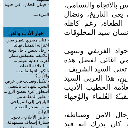
س بالاتجاه والتسامي،
-
حيتان الحكم .. في خلوة
 يعي التاريخ، ونضال
المزيد.....
لطغاة، رغم كاهله
انسان سيد المخلوقات
اخبار الأدب والفن
-
فنان مصري شهير يعلن
اعتزاله التمثيل نهائيا
واد الغريفي وينتهي
-
رجل يعيش داخل لوحة
إعلانية.. نتفليكس تبتكر
مي اغائي لفضل هذه
أغرب دعاية لفيلم ...
-
ما علاقة القطط
تعني السيد الشريف .
بالكهرباء والفلسفة
والأدب؟
ن، هذا العربي السيد
-
تنكيل وتعذيب في عرض
لاّمة الخطيب الأديب
البحر.. شهادات ناشطي
أسطول غزة تفضح الرو ...
ّهُ العُلماء والوُجهاء
-
تطور المقامة من
اليازجي إلى المويلحي
مرورا بسحر القصص
التراث ...
جال الامن وضباطه،
-
-باص الأحلام-.. تحويل
، كان يدرك انه قيد
سيارة إسعاف مستهدفة
إلى سينما متنقلة ل ...