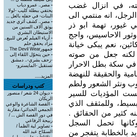
حته، في انزال غضب
-
مصر.. عمرو دياب
يحتفي ببطلة كليب -لولا
الرجل، انه منتمي الى
البنات- في حفله بالعل ...
-
مصر.. كشف أثري جديد
 غيور، تهمة ابو ذر
يوثق آلاف السنين من
الاستيطان البشري
وثور الاحاسيس، واجج
-
أزياء الفيلم تُعرض للبيع..
ين، نعم يبكى خيانة
مزاد يحقق حلم
جمهورThe Devil Wear ...
 لكنه جعل من صوته
-
حين يتحوّل اللقاء إلى
-زحف بشري-.. دمشق
 في سكة بطل الاحرار
تستقبل -المايسترو-
امية والحقيقة للنهضة
المزيد.....
وب ونثر الشعور ولطم
كتب ودراسات
ست المؤديات للسير
-
ديوان 24 شعر / منصور
الريكان
بسيط، وللمثقف الذي
-
القصة الشاعرة والوعي
الجمعي الحداثي/ مقاربة
كثير من الحقائق .
في دور القصة الش ... /
ربيحة الرفاعي
كانها تحمل السجل
-
تصاوير لية الظمأ /
د بالخطابة يتفجر من
السمّاح عبد الله
-
ثلاثاءات عابر سبيل /