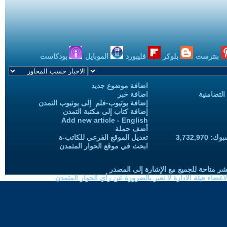
بنترست
بلوكر
فليبورد
الموبايل
بودكاست
اضافة موضوع جديد
التضامنية
اضافة خبر
إضافة يوتيوب-فلم إلى يوتيوب التمدن
إضافة كتاب إلى مكتبة التمدن
Add new article - English
أضف حملة
3,732,97
تعديل الموقع الفرعي للكاتب-ة
ابحث في موقع الحوار المتمدن
شر متاحة للجميع مع الإشارة إلى المصدر
ضاء هيئة الادارة لا تعبر بالضرورة عن رأي الحوار المتمدن