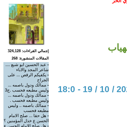
ي الحر
هياب
إجمالي القراءات: 324,128
المقالات المنشورة: 268
-
عبد الحسين ابو شبع ....
شاعر المجد والاباء
-
يكفيكم الرقص ... على
الجراح
-
ممالك ودول باصمه ...
الحوار المتمدن-العدد: 7052 - 2021 / 10 / 19 - 18:0
وليس مطبعه فحسب .ج3
-
ممالك ودول باصمه ...
وليس مطبعه فحسب .
-
ممالك باصمه .. وليس
مطبعه فحسب
-
هل حقا ... صلح الامام
الحسن ع خذل المؤمنين ؟
-
هل صلح الامام الحسن ع