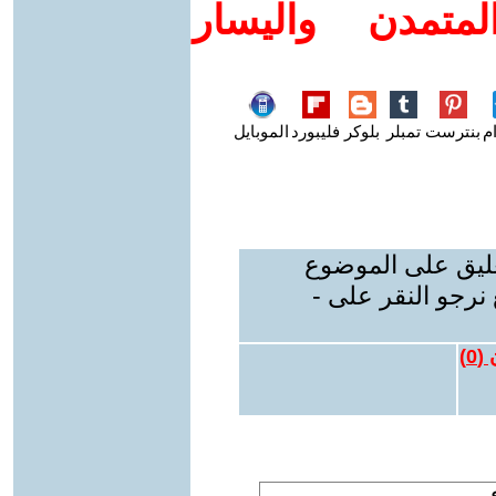
متمدن واليسار
م
بنترست
تمبلر
بلوكر
فليبورد
الموبايل
عليق على الموضوع
نرجو النقر على -
 (
0
)