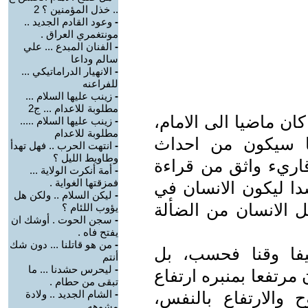
.. خذل المؤمنين ؟ 2
-
وعود القادم الجديد ..
مونتغمري العراق .
-
الفنان المبدع ... علي
سالم وداعا
-
الانهيار الدراماتيكي ...
للفراعنه
-
زينب عليها السلام ...
مطلوبة للاعدام ... ج2
ان ماضيا الى الامام،
-
زينب عليها السلام .....
مطلوبة للاعدام
ا سيكون من احداث
-
انتهت الحرب .. فهل تهدأ
وطاويط الليل ؟
قاريء واثق من قراءة
-
أمة أنكرت الولاية ...
فمزقتها الغواية .
دا ليكون الانسان في
-
ليكن السلام .. ولكن هل
ل الانسان من الضألة
يؤوب اللئام ؟
-
سجن الحوت . أوشك ان
يفتح فاه .
-
من هو قاتلنا ... دون شك
فا وقنا فحسب، بل
أنتم
-
ليحرس حشدنا ... ما
مرتفعا بمنبره ارتفاع
تبقى من حطام .
 والارتفاع بالنفس،
-
الشام الجديد .. ولادة
مشوهه