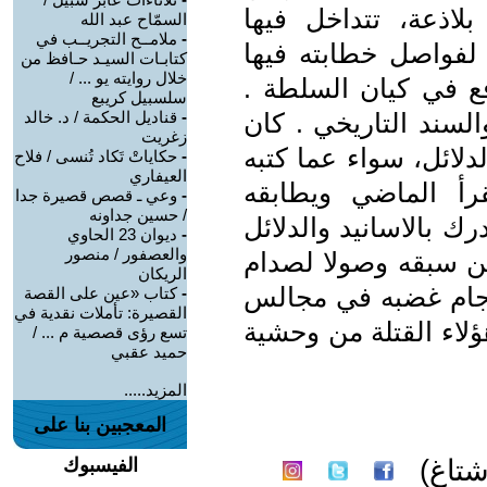
لاذعة، تتداخل فيها
السمّاح عبد الله
-
ملامــح التجريــب في
لفواصل خطابته فيها
كتابـات السيـد حـافظ من
خلال روايته يو ... /
فع في كيان السلطة .
سلسبيل كريبع
السند التاريخي . كان
-
قناديل الحكمة / د. خالد
زغريت
دلائل، سواء عما كتبه
-
حكاياتْ تَكاد تُنسى / فلاح
العيفاري
قرأ الماضي ويطابقه
-
وعي ـ قصص قصيرة جدا
/ حسين جداونه
ك بالاسانيد والدلائل
-
ديوان 23 الحاوي
والعصفور / منصور
من سبقه وصولا لصدام
الريكان
ل جام غضبه في مجالس
-
كتاب «عين على القصة
القصيرة: تأملات نقدية في
هؤلاء القتلة من وحشية
تسع رؤى قصصية م ... /
حميد عقبي
المزيد.....
المعجبين بنا على
تاغ)
الفيسبوك