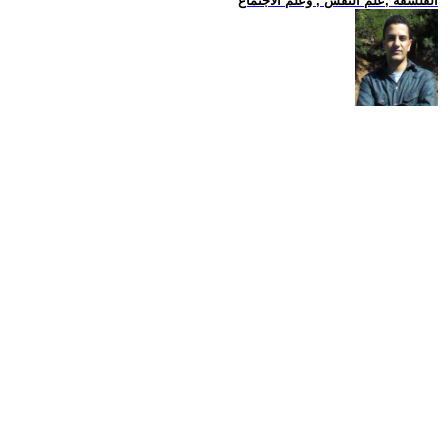
الفلسفة ,علم النفس , وعلم الاجتماع