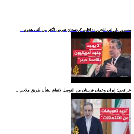
.. مسرور بارزاني للجزيرة: إقليم كردستان تعرض لأكثر من ألف هجوم
.. عراقجي: إيران وعمان قريبتان من التوصل لاتفاق بشأن طريق ملاحي