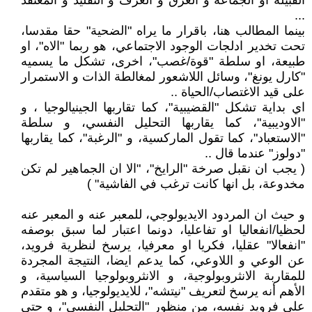
القبيلة او الجماعة و العرق و العرف و التقليد و المعتقد
...
بينما المطالب هنا، باقرار ما يراه "الضحية" حقا مقدسا،
تحت تخدير ادلجات الوجود الاجتماعي، هو ربما "الاه"، او
طبيعة، او سلطة "قوة/غصب"، اخرى، تشكل ما يسميه
"كارل يونغ"، وسائل اللاشعور لمغالطة الذات و الاستمرار
على قيد الاغتصاب/الحياة ..
اي بداية تشكل "القضيبية"، كما تقاربها الجينيالوجيا ، و
"الاوديبية"، كما يقاربها التحليل النفسي، و سلطة
"الاستعباد"، كما تقول الماركسية، و "الرغبة"، كما يقاربها
"دولوز" عندما قال ..
( يجب ان نقبل صرخة "الرايخ"، "الا ان الجماهير لم تكن
مخدوعة، بل انها كانت ترغب في الفاشية" )
و حيث ان المردود الايديولوجي، للمعبر عنه و المعبر عنه
لحظيا/انفعاليا او تفاعليا، دونما اعتبار لما سبق بوصفه
"انفعالا" عقليا، فكريا او معرفيا، يرسخ لنظرية فرويد،
عن الوعي و اللاوعي، كما يدعم ايضا، النتيجة المجردة
للمقاربة الانثروبولوجية، و الانثروبولوجيا السياسية، و
الأهم أنه يرسخ لتعريف "نيتشه"، للايديولوجيا، و هو متقدم
على فرويد نفسه، من منظور "التحليل النفسي"، و حتى