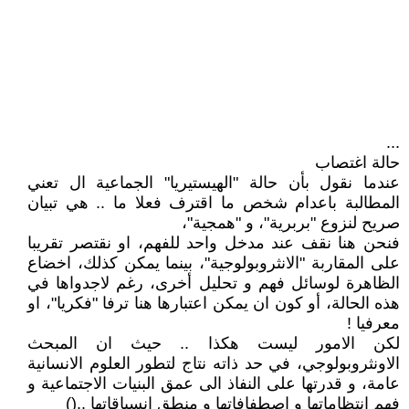
...
حالة اغتصاب
عندما نقول بأن حالة "الهيستيريا" الجماعية ال تعني
المطالبة باعدام شخص ما اقترف فعلا ما .. هي تبيان
صريح لنزوع "بربرية"، و "همجية"،
فنحن هنا نقف عند مدخل واحد للفهم، او نقتصر تقريبا
على المقاربة "الانثروبولوجية"، بينما يمكن كذلك، اخضاع
الظاهرة لوسائل فهم و تحليل أخرى، رغم لاجدواها في
هذه الحالة، أو كون ان يمكن اعتبارها هنا ترفا "فكريا"، او
معرفيا !
لكن الامور ليست هكذا .. حيث ان المبحث
الاونثروبولوجي، في حد ذاته نتاج لتطور العلوم الانسانية
عامة، و قدرتها على النفاذ الى عمق البنيات الاجتماعية و
فهم انتظاماتها و اصطفافاتها و منطق انسياقاتها ..()