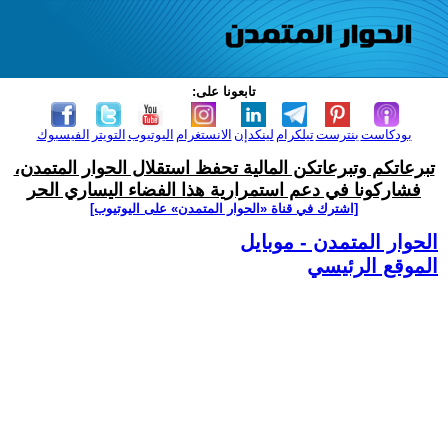
تابعونا على:
بودكاست
بنترست
تيلكرام
لينكدإن
الانستغرام
اليوتيوب
التويتر
الفيسبوك
تبرعاتكم وتبرعاتكن المالية تحفظ استقلال الحوار المتمدن،
فشاركونا في دعم استمرارية هذا الفضاء اليساري الحر
[اشترك في قناة ‫«الحوار المتمدن» على اليوتيوب]
الحوار المتمدن - موبايل
الموقع الرئيسي