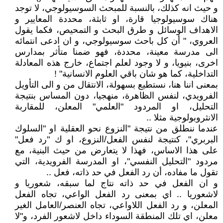
و حيث انه كذلك، بالنسبة للمبحث السوسيولوجي، لا توجد
هناك سوسيولوجيا قارة، او ثابثة، محددة المعايير و
الاهداف الوسائل و طرق البحث و التمحيص، فكما يقول
العروي، " أن كل باحث سوسيولوجي، و ان ادعى انتمائه
الى مدرسة معينة، محددة، فهو ضمنا متأثر بمدارس
اخرى، بنيويا، و لا وجود لعلم اجتماع، خارج هذه المعادلة
التداخلية، كما هو شان باقي العلوم الانسانية" !
بمعنى اننا هنا، نستطيع بسهولة، الانتقال من و الى التأويل
الفرويدي، لنفس الظاهرة، منهجيا، دون المساس بنتيجة
التحليل، او المردود "العلمي" المعلن، للمقاربة
الانثروبولوجية مثلا ..
عندما ننطلق من نتيجة "النزوع نحو العقلية او "السلوك
البربري"، كنتيجة لنفس الفعل/النزوع، او ك "رد فعل"
على هذا الاساس، فهذا لا يتعارض من حيث البنية، مع
مردود "التحليل النفسي"، او المدرسة الفرويدية، التي
تقول ما مفاده، أن رد الفعل في حد ذاته، فعل ..
و ان الفعل في حد ذاته نتاج لما سبقه، شعوريا و
لاشعوريا .. اي بمعنى رد الفعل الواعي، تجاه الفعل
المعلن، و رد الفعل اللاواعي، تجاه العنصر/العامل الغير
معلن، اي تلك المنطقة السوداء داخل لاشعور الفرد، و"لا