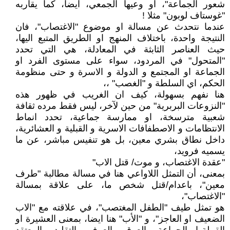
شعور الجماعة"، او وعيها الجمعي، ايضا، كما يقاربه
"غوستاف لوبون" مثلا !
عندما نتحدث عن مسالة او موضوع "الاغتصاب"، فان
النتيجة واحدة، باختلاف المنهج او الطريق المتبع اليها،
حيث العناصر الثابثة في المعادلة، هي التي تحدد
"المتحول" في المردود، سواء على مستوى الفرد او
الجماعة او المجتمع و الدولة و الاسرة و حتى منظومة
الحكم، اي السلطة و "الغصب" ،،
هنا نفهم بسهولة، كيف ان الغريب في ظهور هذه
"النزوعات البربرية" من حين لآخر، ليس فقط مرده ثقافة
شعبية مترسخة، او ممارسة جماعية، تحدد انماط
الانتظامات و الاصطفافات الاسرية و القبلية و العشائرية،
داخل نطاق بشري معين، بل هو تنفيس مباشر، عن ما
يسميه فرويد،
"عقدة الاغتصاب، و موت/ قتل الاب"
بمعنى، أن التمثل اللاواعي هنا في مسالة مطالبة "طرف
معين"، باعدام/قتل شخص ما، على علاقة بمسالة
"الاغتصاب"،
هو تمثل طيف "الطفل المغتصب"، في علاقته مع "الاب
الضعيف او العاجز"، و "الأب" هنا ايضا، بمعنى العشيرة او