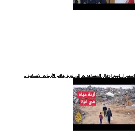
.. استمرار قيود إدخال المساعدات إلى غزة يفاقم الأزمات الإنسانية