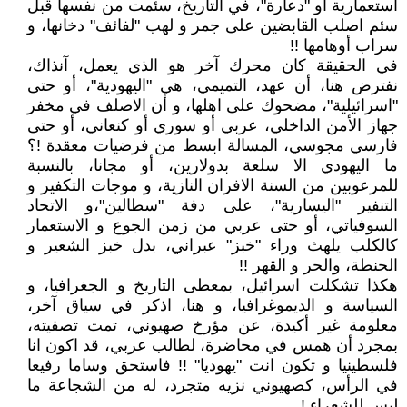
استعمارية او "دعارة"، في التاريخ، سئمت من نفسها قبل
سئم اصلب القابضين على جمر و لهب "لفائف" دخانها، و
سراب أوهامها !!
في الحقيقة كان محرك آخر هو الذي يعمل، آنذاك،
نفترض هنا، أن عهد، التميمي، هي "اليهودية"، أو حتى
"اسرائيلية"، مضحوك على اهلها، و أن الاصلف في مخفر
جهاز الأمن الداخلي، عربي أو سوري أو كنعاني، أو حتى
فارسي مجوسي، المسالة ابسط من فرضيات معقدة !؟
ما اليهودي الا سلعة بدولارين، أو مجانا، بالنسبة
للمرعوبين من السنة الافران النازية، و موجات التكفير و
التنفير "اليسارية"، على دفة "سطالين"،و الاتحاد
السوفياتي، أو حتى عربي من زمن الجوع و الاستعمار
كالكلب يلهث وراء "خبز" عبراني، بدل خبز الشعير و
الحنطة، والحر و القهر !!
هكذا تشكلت اسرائيل، بمعطى التاريخ و الجغرافيا، و
السياسة و الديموغرافيا، و هنا، اذكر في سياق آخر،
معلومة غير أكيدة، عن مؤرخ صهيوني، تمت تصفيته،
بمجرد أن همس في محاضرة، لطالب عربي، قد اكون انا
فلسطينيا و تكون انت "يهوديا" !! فاستحق وساما رفيعا
في الرأس، كصهيوني نزيه متجرد، له من الشجاعة ما
ليس للشعراء !