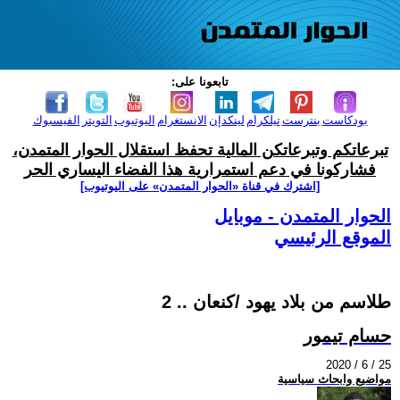
تابعونا على:
بودكاست
بنترست
تيلكرام
لينكدإن
الانستغرام
اليوتيوب
التويتر
الفيسبوك
تبرعاتكم وتبرعاتكن المالية تحفظ استقلال الحوار المتمدن،
فشاركونا في دعم استمرارية هذا الفضاء اليساري الحر
[اشترك في قناة ‫«الحوار المتمدن» على اليوتيوب]
الحوار المتمدن - موبايل
الموقع الرئيسي
طلاسم من بلاد يهود /كنعان .. 2
حسام تيمور
2020 / 6 / 25
مواضيع وابحاث سياسية