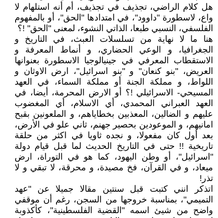
هل كلام الراضي، تجذيف في تجذيف، أم أنه استلهام لا
واع، لاسطورة "داوود"، في امتدادها "الحق"، أو بالمفهوم
الفلسفي، النسبي طبعا، الذاتي النشوء، لمعنى "الحق" !؟
هنا ما لا نهاية من تسلسلات العبث، في التاريخ و
الجغرافيا، و الوعي الحضاري، و أنماط المعرفة و
الاستقطاب المعرفي في جينيالوجيا الاسطورة بعنوانها
العريض، "بنو كنعان" و "بنو اسرائيل"، ارض الاوثان و
اللواط، و مملكة الجنة أو مملكة السماء، في العهد
المسيحي- الاسرائيلي !؟ أو الارض المحرمة، أيضا، في
العهد العبراني المحمدي، أي الاسلام، أي المغضوب
عليهم و الضالين، المعذبين بخطاياهم، و الملعونين بقبح
امانيهم، و الموعودين بحصير جهنم، ثاني علو في الأرض،
بعد أول كان مفعولا، و نجده ثاويا في اكثر من حلقة
تاريخية !! حتى في التاريخ الحديث لما قبل قيام دولة
"اسرائيل"، أو وطن اليهود، كما هو في التوراة، ارض
ميعاد، و في القرآن، فخ مصيدة، و محرقة، لا تبقي و لا
تذر!
اتذكر انني كتبت قبل سنتين مقالا جميلا عن "عهد
التميمي"، بمناسبة خروجها من السجن، رغم أن موقفي
واضح من شيئ اسمه "القضية الفلسطينية"، كأكذوبة