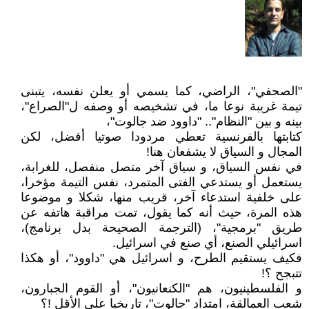
"الصحفي"، الراضي، كما يسمي أو يعلن نفسه، يتبنى
تيمة غريبة نوعا ما، في تشخيصه أو وصفه ل"الصراع"،
بينه و بين "النظام".. "داوود ضد جالوت"،
كتابتها بالفرنسية تعطي مردودا صوتيا أفضل، لكن
المجال و السياق لا يشفعان هنا!
في نفس السياق، و سياق آخر متصل منفصل، للغرابة،
يستعمل أو يستدعي الفتى المتمرد، نفس التيمة مؤخرا،
على خلفية استدعاء آخر، قريب منها، شكلا و موضوعا
هذه المرة، حيث أنه كما يقول، تمت مراقبة هاتفه عن
طريق "برمجية"، (الترجمة الصحيحة بدل برنامج)،
اسرائيلي الصنع، أي صنع في اسرائيل.
فكيف يستقيم الطرح، و اسرائيل هي "داوود"، أو هكذا
تتبجح ؟!
و الفلسطينيون، هم "الكنعانيون"، أو القوم الجبارون،
شعب العمالقة، امتداد "جالوت"، تاريخيا على الأقل !؟