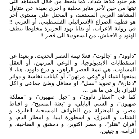
هم جنود غلاظ شداد، كما يلحظ من خلال المشاهد التي
تبثها من حين لآخر منابر محلية و اخرى بعيدة عن متناول
المشاهد العربي المستعبد، و المحتل على مستوى آخر
هو قطبية الصراع /الاسرائيلي الفلسطيني، أو العربي !!
في رواية الاعراب، أو بقايا يهود الجزيرة مخلوطا بنطف
الهنود و الاحباش، من السعودية الى قطر !!
"داوود"، و "جالوت"، فعلا تيمة العصر الحديث، و بعيدا عن
استقطابات الايديولوجيا، و الوعي المرتهن، أو العقل
المسلوب، هي تيمة العصر الراهن، و درع داوود، هنا، لا
يمنحها انتماء أو "وعي مرتهن"، أو كيانات نخاسة و دوائر
"دعارة"، و تجويد "نسل"، او محافل وطئ جماعي و اكل
للبراز، بل هي ما هي ..،
كما في "اسفار داوود"، و "جبل صهيون"، و "مملكة
صهيون"، و السبي البابلي، و "بعثة المسيح"، و اقباط
مصر، و المعتزلة من الطوائف المسيحية الغابرة، و
الشتات و التمزق، و اسطورة ايليا، و امطار الدم، و
أفران "هتلر"، و مصر اكتوبر، و دمشق و الضاحية، و
الرامة، و جينين،