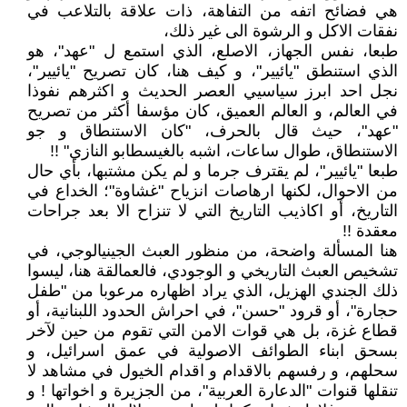
هي فضائح اتفه من التفاهة، ذات علاقة بالتلاعب في
نفقات الاكل و الرشوة الى غير ذلك،
طبعا، نفس الجهاز، الاصلع، الذي استمع ل "عهد"، هو
الذي استنطق "يائيير"، و كيف هنا، كان تصريح "يائيير"،
نجل احد ابرز سياسيي العصر الحديث و اكثرهم نفوذا
في العالم، و العالم العميق، كان مؤسفا أكثر من تصريح
"عهد"، حيث قال بالحرف، "كان الاستنطاق و جو
الاستنطاق، طوال ساعات، اشبه بالغيسطابو النازي" !!
طبعا "يائيير"، لم يقترف جرما و لم يكن مشتبها، بأي حال
من الاحوال، لكنها ارهاصات انزياح "غشاوة"؛ الخداع في
التاريخ، أو اكاذيب التاريخ التي لا تنزاح الا بعد جراحات
معقدة !!
هنا المسألة واضحة، من منظور العبث الجينيالوجي، في
تشخيص العبث التاريخي و الوجودي، فالعمالقة هنا، ليسوا
ذلك الجندي الهزيل، الذي يراد اظهاره مرعوبا من "طفل
حجارة"، أو قرود "حسن"، في احراش الحدود اللبنانية، أو
قطاع غزة، بل هي قوات الامن التي تقوم من حين لآخر
بسحق ابناء الطوائف الاصولية في عمق اسرائيل، و
سحلهم، و رفسهم بالاقدام و اقدام الخيول في مشاهد لا
تنقلها قنوات "الدعارة العربية"، من الجزيرة و اخواتها ! و