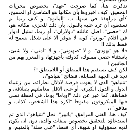
تذكرت هنا، كما صرحت "عهد"، بخصوص مجريات
التحقيق، كيف اخبروها بأن مكانها هو الشاطئ او المسبح،
كأي مراهقة في سنها، ب "المايوه"، و كيف ربما لم
تستطع، أن ترد عليه بالقول، بأن ذلك للخزي، مكانه هو،
ك "خصي"، اصل عائلته "دولاران"، أو ربما، تمثيل ادوار
في افلام "بورنو"، كونه لا يتوفر الا على شكل يسمح له
فقط بذلك !!
فلا هو "يهودي"، و لا "صهيوني"، و لا "امني"، ولا شيئ،
باستثناء خصي مملوك، كدولته بأجهزتها، و المغرر بهم من
الجانبين !
لكن كيف يستقيم هذا المنطق أو اللامنطق !؟
نجد في الجهة المقابلة، فضائح "نتنياهو"،،
"نتنياهو" الذي لا يفوت فرصة لاذلال نظرائه، من زعماء
الدول و الدول الكبرى، أو على الاقل معاملتهم بصلافة، و
فظاظة، كما عبر عن ذلك "اوباما" يوما، في لحظة نسي
فيها الميكروفون مفتوحا "اكره هذا الشخص، كذاب و
منافق" ،،
كيف هنا، الفتى المراهق، "يائيير"، نجل "نتنياهو"، الذي تم
استدعاؤه للتحقيق بخصوص ملفات والده، دون ان يكون
لديه مسؤولية او شبهة، أي فقط، "على صلة" بالمتهم، و