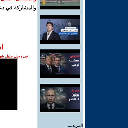
والمشاركة في دع
ا‫
في رحيل جليل شهبا
المزيد.....