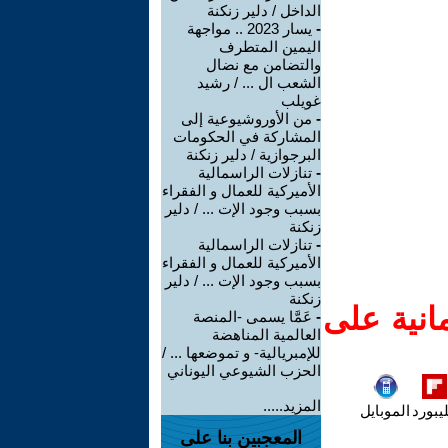
الداخل / دلير زنكنة
-
يسار 2023 .. مواجهة
اليمين المتطرف
والتضامن مع نضال
الشعب ال ... / رشيد
غويلب
-
من الأوروشيوعية إلى
المشاركة في الحكومات
البرجوازية / دلير زنكنة
-
تنازلات الراسمالية
الأميركية للعمال و الفقراء
بسبب وجود الإت ... / دلير
زنكنة
-
تنازلات الراسمالية
الأميركية للعمال و الفقراء
بسبب وجود الإت ... / دلير
زنكنة
انية على
-
عَمَّا يسمى -المنصة
العالمية المناهضة
للإمبريالية- و تموضعها ... /
الحزب الشيوعي اليوناني
المزيد.....
يبورد
الموبايل
المعجبين بنا على