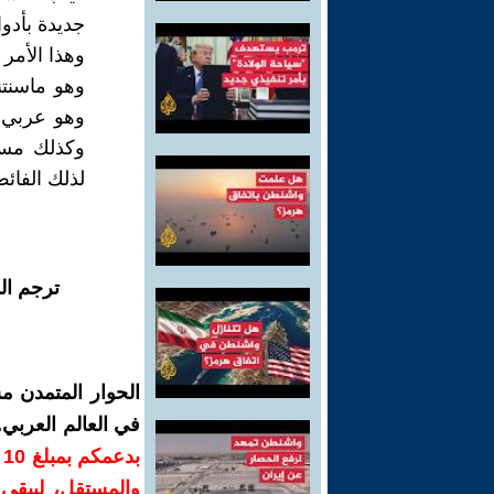
جديدة بأدوا
وهذا الأمر
وهو ماسنتن
وهو عربي ض
وكذلك مساه
لذلك الفائ
ترجم ال
الحوار المتمدن م
في العالم العربي
ب
والمستقل، ليبقى ص