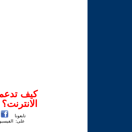
كيف تدعم-
الانترنت؟
تابعونا
على:
الفيسب