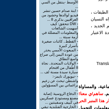
الأوسط -ينتقل من السي
...
-
ابنة صدام حسين تنشر
الطبقات ،
فيديو لوالدها وحشود من
ه النسيان
العراقيين بذكرى 8 ...
-
DW تتحقق: كيف
الجديد ،
أسهمت الشائعات
الاعتبار
والمعلومات المضللة في
أزمة سبتة ...
-
القطط.. كائنات صغيرة
بأسرار كبيرة
-
المبعوث الأممي يحذر
من عودة اليمن إلى صراع
واسع النطاق
Transl
-
الولايات المتحدة.. نجاة
8 أطفال من اقتحام
سيارة سيدة مسنة لف ...
-
-نيويورك تايمز-:
واشنطن تبحث عن زعيم
براغماتي بين المسؤولين
اعية، والمساواة
...
م.
ساهم/ي معنا!
-
الدفاع الروسية: إصابة
مصنع ومستودع عسكريين
رار هذا المنبر الحر
في كييف وسفينتين ...
-
الخارجية الفنلندية تبقي
معلومات التحويل