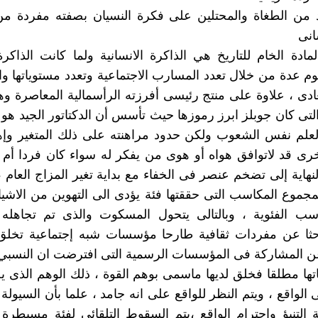
 من الطغاة والمحتلين على فكرة النسيان بصفته مفردة م
انى
مادة الخام للتاريخ هي الذاكرة الانسانية ولما كانت الذاكرة 
م عدة من خلال تعدد المسارب الاجتماعية وتعدد مستوياتها وال
عادى ، علاوة على منتج رئيسى أفرزته الرأسمالية المعاصرة وه
لتى كان جوبلز ابرز رموزها حيث تأسس أن الدكتاتور الجيد هو ف
علم نفس الشعوب ولكن حدود مراهنته على ذلك المتغير وإهم
رى قد لاتوافق هواه أو هوى من يفكر له سواء كان فردا أم
نهاية إلى تضخم عنصر فى الخفاء مع بداية تغير المزاج العام ،
لمجموع المكاسب التى حققتها فئة يؤدى الى التهوين من الاشيا
اسب الفئوية ، وبالتالى يتحول المسكوت والذى تم تجاهله 
ثا عن مفردات ثقافية طارحا مؤسسات شبه إجتماعية تخلق
ن المشاركة فى المؤسسات الرسمية التى افترضت ان النسبي 
تها مطلقا فخلق لديها ماسمى بوهم القوة ، ذلك الوهم الذى 
 الواقع ، ويتم النظر للواقع على انه جامد ، علما بأن السيولة
التنبؤ واحترام الواقع ،يتم السقوط التلقائي لفئة مسيطرة 