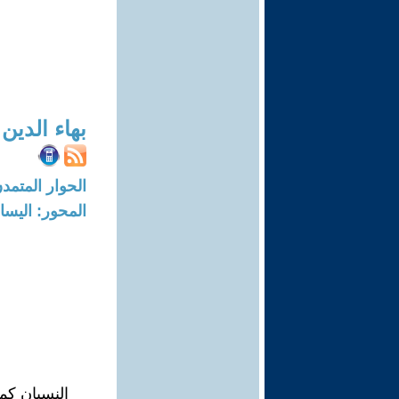
بهاء الدي
الحوار المتمدن-العدد: 6675 - 20
المحور: اليسار
النسيان كمفر