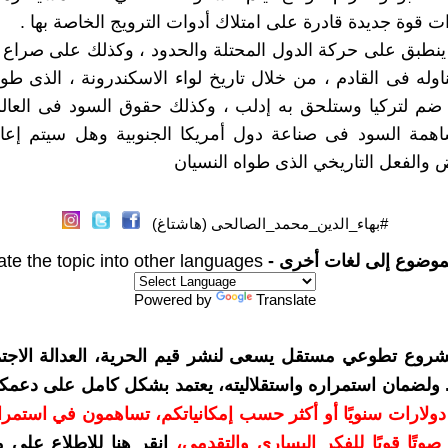
ت قوة جديدة قادرة على امتلاك أدوات الترويج الخاصة بها .
 ينطبق على حركة الدول المحتلة والحدود ، وكذلك على صراع 
اوله فى القادم ، من خلال تاريخ لواء الاسكندرونة ، الذى طوا
م لتركيا وستلحق به إدلب ، وكذلك حقوق السود فى العالم 
مة السود فى صناعة دول أمريكا الجنوبية وهل سيتم إعادة 
ض والفعل التاريخي الذى طواه النسيان
#بهاء_الدين_محمد_الصالحى (هاشتاغ)
موضوع إلى لغات أخرى -
ate the topic into other languages
Powered by
Translate
شروع تطوعي مستقل يسعى لنشر قيم الحرية، العدالة الاجتم
. ولضمان استمراره واستقلاليته، يعتمد بشكل كامل على دعمك
دعمكم بمبلغ 10 دولارات سنويًا أو أكثر حسب إمكانياتكم، تساهمون في استم
وتًا قويًا للفكر اليساري والتقدمي
،
انقر هنا للاطلاع على 