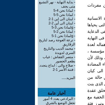
-
بداية النهاية - نهر التشيع
ن مفردات
متى يجف
-
لماذا نحن 4-5
-
لماذا نحن 5-5
الانسانية
-
لبنان الى اين 1-2
-
لبنان الى أين 2-2
تى يحياها
-
gلماذا نحن 3-5
ى الدعاية
-
لماذا نحن 2-5
-
gلماذا نحن 1-5
ى النهاية
-
ترعة العوجة رصد لتاريخ
اله لعدة
الزقازيق
-
محمد الديب والتاريخ
 مؤسسة ،
السرى لدويدة
-
متصر القفاش : غياب
 وذلك لأن
بطعم الحضور
ء المضادة
-
صلاح والى : ابداع يتجدد
: فتنة الأسر 1-2
الى كيان
 حالة من
المزيد.....
الذى بنت
يخلق عقدة
أخبار عامة
 الخفية مع
-
البرادعي يعدد 4 أمور
تجعل الوضع بالشرق
وتبرز فئة