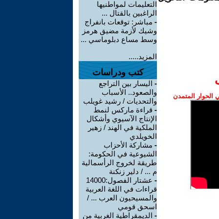
التعليمات لمواطنيها
الراغبين بالقتال ...
-
مباشر: توقعات بانفراج
وشيك لأزمة مضيق هرمز
وسط مساع دبلوماسي ...
المزيد.....
كتب ودراسات
-
اليسار بين التراجع
والصعود.. الأسباب
الحوار المتمدن
والتحديات / رشيد غويلب
-
قراءة ماركس لنمط
الإنتاج الآسيوي وأشكال
الملكية في الهند / زهير
الخويلدي
-
مشاركة الأحزاب
الشيوعية في الحكومة:
طريقة لخروج الرأسمالية
م ... / دلير زنكنة
-
عشتار الفصول:14000
قراءات في اللغة العربية
والمسيحيون العرب ... /
اسحق قومي
-
الديمقراطية الغربية من