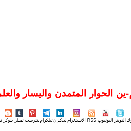
ين الحوار المتمدن واليسار والعلم
وك
التويتر
اليوتيوب
RSS
الانستغرام
لينكدإن
تيلكرام
بنترست
تمبلر
بلوكر
فل