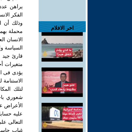
يراهن عدد
الفكر الانس
وذلك أن ال
اخر الافلام
محملة بهمو
الانسان ال
السياسة وا
قارئ جيد ل
متغيرات أخ
يؤدى فى ال
الاستنامة 
لتلك المك
شعوري باح
الأعراض ع
عليه حسابا
التعالى على
غياب حاسة 