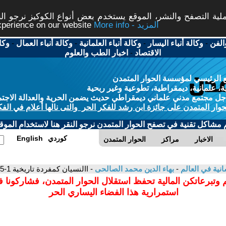
ة التصفح والنشر، الموقع يستخدم بعض أنواع الكوكيز نرجو النق
More info - المزيد
experience on our website
الفن
-
وكالة أنباء اليسار
-
وكالة أنباء العلمانية
-
وكالة أنباء العمال
-
وكا
الاقتصاد
-
اخبار الطب والعلوم
 الرئيسي لمؤسسة الحوار المتمدن
، علمانية، ديمقراطية، تطوعية وغير ربحية
ل مجتمع مدني علماني ديمقراطي حديث يضمن الحرية والعدالة الاجتم
حوار المتمدن على جائزة ابن رشد للفكر الحر والتى نالها أعلام في الفك
م مشاكل تقنية في تصفح الحوار المتمدن نرجو النقر هنا لاستخدام الموقع
كوردي
English
الاخبار
مراكز
الحوار المتمدن
سانية في العالم
-
بهاء الدين محمد الصالحى
- االنسيان كمفردة تاريخية 1-5
 وتبرعاتكن المالية تحفظ استقلال الحوار المتمدن، فشاركونا 
استمرارية هذا الفضاء اليساري الحر