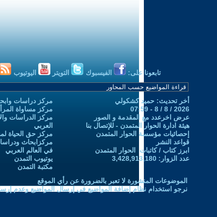
تابعونا على:
الفيسبوك
التويتر
اليوتيوب
أخر تحديث: حميد كشكولي
مركز دراسات وابحا
2026 / 8 / 8 - 07:59
مركز مساواة المرأ
عرض اخرعدد مع المقدمة و الصور
مركز الدراسات والاب
هيئة ادارة الحوار المتمدن - للإتصال بنا
العربي
إحصائيات مؤسسة الحوار المتمدن
مركز حق الحياة لمن
قواعد النشر
مركزابحاث ودراسات 
ابرز كتاب / كاتبات الحوار المتمدن
في العالم العربي
عدد الزوار: 3,428,913,180
يوتيوب التمدن
مكتبة التمدن
الموضوعات المنشورة لا تعبر بالضرورة عن رأي الموقع
نرجو استخدام نظام إضافة المواضيع في إرسال المواضيع وعدم إرساله