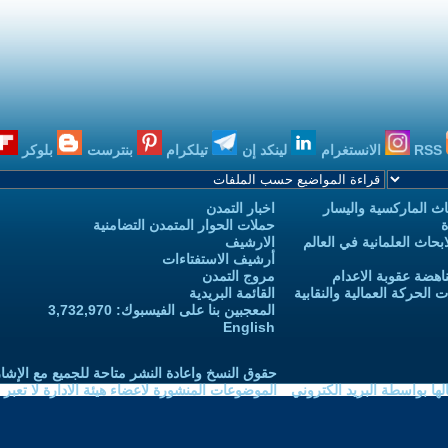
RSS
الانستغرام
لينكد إن
تيلكرام
بنترست
بلوكر
ث الماركسية واليسار
اخبار التمدن
ة
حملات الحوار المتمدن التضامنية
حاث العلمانية في العالم
الارشيف
أرشيف الاستفتاءات
اهضة عقوبة الاعدام
مروج التمدن
الحركة العمالية والنقابية
القائمة البريدية
المعجبين بنا على الفيسبوك: 3,732,970
English
حقوق النسخ واعادة النشر متاحة للجميع مع الإشا
ا بواسطة البريد الكتروني
الموضوعات المنشورة لاعضاء هيئة الادارة لا تعبر