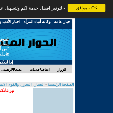
موافق - OK
لتوفير افضل خدمة لكم ولتسهيل عملي
أخبار عامة
-
وكالة أنباء المرأة
-
اخبار الأدب و
الموقع
يسارية
"من أج
حاز ال
إذا لديك
الزوار
اضافة/خدمات
بحث/الارشيف
الصفحة الرئيسية
-
اليسار , التحرر , والقوى الان
تبرعاتكم