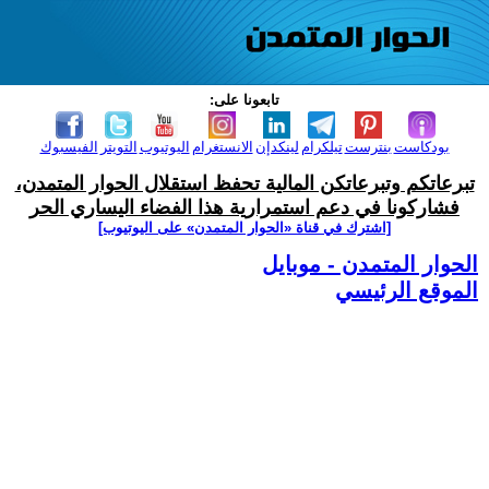
تابعونا على:
بودكاست
بنترست
تيلكرام
لينكدإن
الانستغرام
اليوتيوب
التويتر
الفيسبوك
تبرعاتكم وتبرعاتكن المالية تحفظ استقلال الحوار المتمدن،
فشاركونا في دعم استمرارية هذا الفضاء اليساري الحر
[اشترك في قناة ‫«الحوار المتمدن» على اليوتيوب]
الحوار المتمدن - موبايل
الموقع الرئيسي