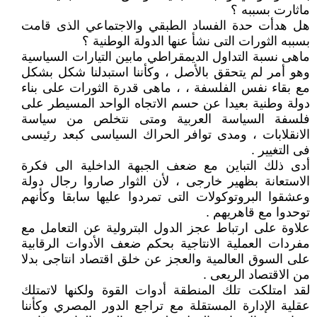
ماثارت بسببه ؟
هل هدأت حدة الفساد الطبقي والاجتماعي الذى قامت
بسببه الثورات التى نشأ عنها الدولة الوطنية ؟
ماهى نسبة التداول الديمقراطي مابين التيارات السياسية
وهو أمر لم يتحقق بالأصل ، وكأننا استبدلنا شكل بشكل
مع بقاء نفس الفلسفة ، ، ماهى قدرة الثورات على بناء
دولة وطنية بعيدا عن حسم الاتجاه الواحد المسيطر على
فلسفة السياسة العربية ومتى نتخلص من سياسة
الانقلابات ، ومدى توافر الحراك السياسى كبعد رئيسى
فى التغيير .
أدى ذلك التباين مع ضعف الجبهة الداخلية الى فكرة
الاستعانة بظهير خارجى ، لأن الثوار صاروا رجال دولة
وعشقوا البروتوكولات التى تمردوا عليها سابقا وكأنهم
توحدوا مع قاهريهم .
علاوة على ارتباط عجز الدول البترولية عن التعامل مع
مفردات العملية الانتاجية بحكم ضعف الأدوات الرقابية
على السوق العالمية والعجز عن خلق اقتصاد انتاجى بدلا
من الاقتصاد الريعى .
لقد امتلكت تلك المنطقة أدوات القوة ولكنها لاتمتلك
عقلية الإدارة المستقلة مع تراجع الدور المصري وكأننا