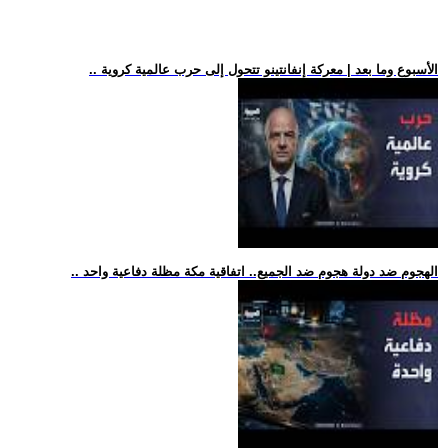
.. الأسبوع وما بعد | معركة إنفانتينو تتحول إلى حرب عالمية كروية
.. الهجوم ضد دولة هجوم ضد الجميع.. اتفاقية مكة مظلة دفاعية واحد