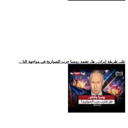
.. على طريقة إيران.. هل تعتمد روسيا حرب الصواريخ في مواجهة النا