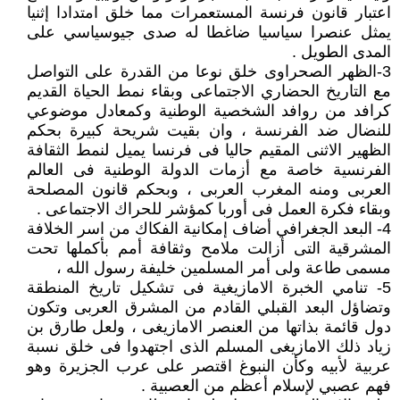
اعتبار قانون فرنسة المستعمرات مما خلق امتدادا إثنيا
يمثل عنصرا سياسيا ضاغطا له صدى جيوسياسي على
المدى الطويل .
3-الظهر الصحراوى خلق نوعا من القدرة على التواصل
مع التاريخ الحضاري الاجتماعى وبقاء نمط الحياة القديم
كرافد من روافد الشخصية الوطنية وكمعادل موضوعي
للنضال ضد الفرنسة ، وان بقيت شريحة كبيرة بحكم
الظهير الاثنى المقيم حاليا فى فرنسا يميل لنمط الثقافة
الفرنسية خاصة مع أزمات الدولة الوطنية فى العالم
العربى ومنه المغرب العربى ، وبحكم قانون المصلحة
وبقاء فكرة العمل فى أوربا كمؤشر للحراك الاجتماعى .
4- البعد الجغرافي أضاف إمكانية الفكاك من اسر الخلافة
المشرقية التى أزالت ملامح وثقافة أمم بأكملها تحت
مسمى طاعة ولى أمر المسلمين خليفة رسول الله ،
5- تنامي الخبرة الامازيغية فى تشكيل تاريخ المنطقة
وتضاؤل البعد القبلي القادم من المشرق العربى وتكون
دول قائمة بذاتها من العنصر الامازيغى ، ولعل طارق بن
زياد ذلك الامازيغى المسلم الذى اجتهدوا فى خلق نسبة
عربية لأبيه وكأن النبوغ اقتصر على عرب الجزيرة وهو
فهم عصبي لإسلام أعظم من العصبية .