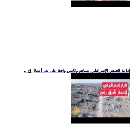
.. إذاعة الجيش الإسرائيلي: نتنياهو وكاتس وافقا على بدء أعمال إع