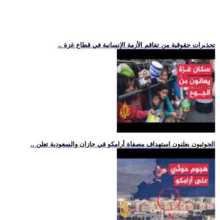
.. تحذيرات حقوقية من تفاقم الأزمة الإنسانية في قطاع غزة
.. الحوثيون يعلنون استهداف مصفاة أرامكو في جازان والسعودية تعلن