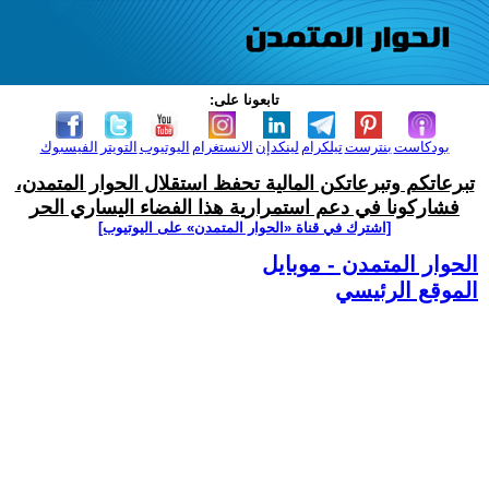
تابعونا على:
بودكاست
بنترست
تيلكرام
لينكدإن
الانستغرام
اليوتيوب
التويتر
الفيسبوك
تبرعاتكم وتبرعاتكن المالية تحفظ استقلال الحوار المتمدن،
فشاركونا في دعم استمرارية هذا الفضاء اليساري الحر
[اشترك في قناة ‫«الحوار المتمدن» على اليوتيوب]
الحوار المتمدن - موبايل
الموقع الرئيسي