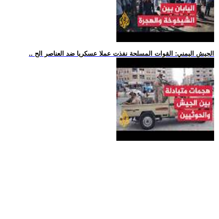
.. الجيش اليمني: القوات المسلحة نفذت عملا عسكريا ضد العناصر الح