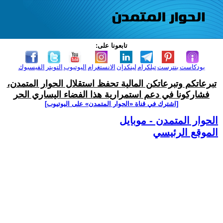
تابعونا على:
بودكاست
بنترست
تيلكرام
لينكدإن
الانستغرام
اليوتيوب
التويتر
الفيسبوك
تبرعاتكم وتبرعاتكن المالية تحفظ استقلال الحوار المتمدن،
فشاركونا في دعم استمرارية هذا الفضاء اليساري الحر
[اشترك في قناة ‫«الحوار المتمدن» على اليوتيوب]
الحوار المتمدن - موبايل
الموقع الرئيسي