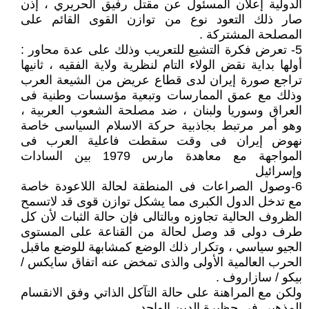
الدولية إعلان المسئول عن مقتل رفيق الحريري ، إذن
صار ذلك التعود نوع من توازن القوى القائم على
المصلحة المشتركة .
5- تعرض فكرة التشيع للتعريب وذلك على عدة محاور :
أولها بداية نقض الولاء التام لنظرية ولاية الفقيه ، ثانيها
تراجع صورة إيران لدى قطاع عريض من الشيعة العرب
وذلك مع عمق الممارسات وتبعية مؤسسات وطنية فى
العراق وسوريا ولبنان ، ضد مصلحة الشعوب العربية ،
وهو أمر مرتبط بجاذبية حركة الاسلام السياسى خاصة
نهوض إيران فى وقت سقطت فاعلية العرب فى
المواجهة مع معاهدة مارس 1979 بين السادات
وإسرائيل
6-وصول الصراعات فى المنطقة لحالة اللاعودة خاصة
مع تدخل الدول الكبرى مما يشكل توازن قوى قد لاتسمح
الظروف الحالية تجاوزه وبالتالى فإن حالة الثبات لأن كل
طرف دولى قد وصل لحالة من القناعة على المستوى
الجيو سياسي ، وتكرار ذلك الوضع كمشابهة للوضع ماقبل
الحرب العالمية الأولى والذى تمخض عنه اتفاق سايكس /
بيكو / سازاروف .
ولكن مع المراهنة على حالة التآكل الذاتي وفق الانقسام
المذهبي فى حظيرة الدين الواحد .