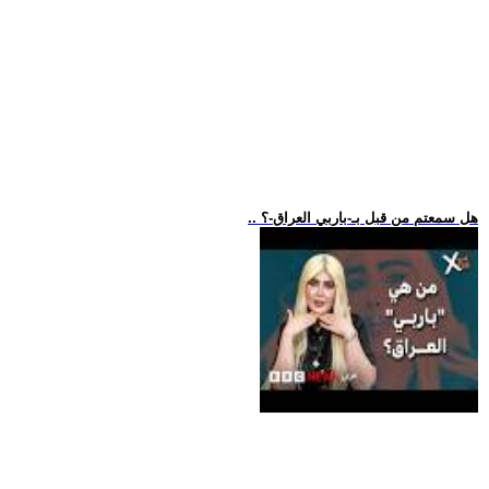
.. هل سمعتم من قبل بـ-باربي العراق-؟