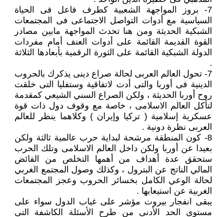
7- بروز المواجهة الشعبية كطرف فاعل فى الحياة
السياسية مع أدوات التواصل الاجتماعى فى المجتمعات
الشبكية الحديثة ومن هنا تحدث المواجهة مابين مصادر
القوة القديمة القائمة على أدوات العنف أمام مفردات
الدولة الشبكية القائمة على الثورة الرقمية بأبعادها الثلاثة
.
7- تحول العالم العربى لحالة صراع دينى يذكرك بالحروب
الدينية فى أوربا والتى أدت لاتفاقية وستفليا التى خلقت
روح أوربا الحديثة ، ولكن الصراع السني الشيعي كمقدمة
لتأكل العالم الاسلامى ، خاصة مع وقوف دول ذات قوة
عسكرية إسلامية ( تركيا وإيران ) وكلاهما ينظر للعالم
العربى نظرة دونية .
8- كون المنطقة مرشحة لبداية حرب عالمية ثالثة ولكن
بعيدا عن أوربا ولكن داخل العالم الاسلامى وتلك الحرب
ستحقق عدة أهداف من أهمها التخلص من الفائض
المالي الناتج عن البترول ، وكذلك وصول المجتمع الغربي
لحالة الوعي الكامل بخسائر الحروب وعجز المجتمعات
الغربية عن استيعابها .
يبقى انفجار بيروت مؤشر على غياب الدول سواء على
مستوى الحد الأدنى من طرح الأسئلة الكاشفة التى