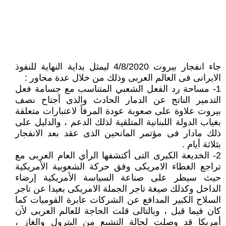
جاء انفجار بيروت 4/8/2020 ليمثل بداية النهاية للنفوذ
الايرانى فى العالم العربى وذلك من خلال عدة محاور :
1- مساحة رد الفعل الشعبي المتناسب مع جسامة فعل
التدمير الناتج عن الدمار الحادث والذى أجتاح نصف
بيروت علاوة على صعوبة عودة المرفأ لاعتبارات متعلقة
بغياب الدولة اللبنانية المتلقية لذلك الدعم ، والدليل على
ذلك مادار فى مؤتمر المانحين الذى عقد بعد الانفجار
بثلاثة أيام .
2- الخديعة الكبرى التى أكتشفها الرأي العام العربى مع
تراجع الغطاء الامريكى وفق حركة الشعوبية الأمريكية
حيث سيطر على صناعة السياسة الأمريكية إرضاء
الداخل وكذلك صيغة تاجر الجملة الامريكى بعيدا عن تاجر
السلاح الكبير المدافع عن الشركات عابرة القوميات كما
كان فيما قبل ، وبالتالى قلت الحاجة للعالم العربى لأن
أمريكا قد وصلت لحالة التشبع من البترول والغاز ،