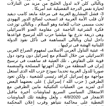
وبالتالى كلن لابد لدول الخليج من مزيد من التنازلات
لحيازة نفس الدرجة التفضيلية عند أمريكا .
3- فشل المشاريع العربية فى مرحلة مابعد كامب ديفيد
لأن قلب الأمة العربية قد انسحب لصالح الدور اليهودي
تحت مسمى جذاب للعامة وهو السلام ، وبالتالى توزعت
فكرة الشرعية الناجمة عن مقاومة العدو الاسرائيلى
وهى ذريعة تذرع بها ميلشيا حزب الله لترسيخ قواعدها
داخل لبنان وبالتالى المساهمة فى تأكل نفوذ الدولة
اللبنانية الهشة فى تركيبها .
4- عبثية التناول العربى الاسلامى لمفهوم الصراع العربى
الاسرائيلى من خلال السلام مع إسرائيل دون وجود دول
قوية على التفاوض ، تلك العبثية قد ساهمت فى ترسيخ
إيران فى المنطقة من خلال أجهزتها المسلحة والمنضمة
صوريا للدول العربية تحديدا نموذج حزب الله الذى أستغل
مواجهة مع إسرائيل كرافد رئيسى للشعبية ، ولكن تعود
الطرفين ( حزب الله / إسرائيل ) على بعضهما البعض
أدى لمزيد من العمليات التكتيكية مابين الطرفين مع
الاستغلال السياسى السريع لمناوشات أخيرة ماقبل
الانفجار فى 4/8/2020 ، ولعل وظيفة تلك المناوشات
التغطية على محاكمة نتنياهو وقرب إعلان المحكمة