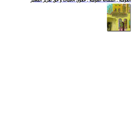
القومية , المسالة القومية , حقوق الاقليات و حق تقرير المصير