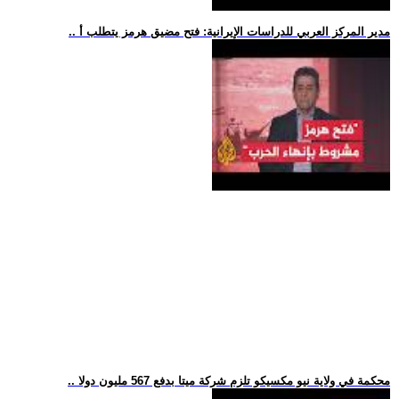
.. مدير المركز العربي للدراسات الإيرانية: فتح مضيق هرمز يتطلب أ
.. محكمة في ولاية نيو مكسيكو تلزم شركة ميتا بدفع 567 مليون دولا