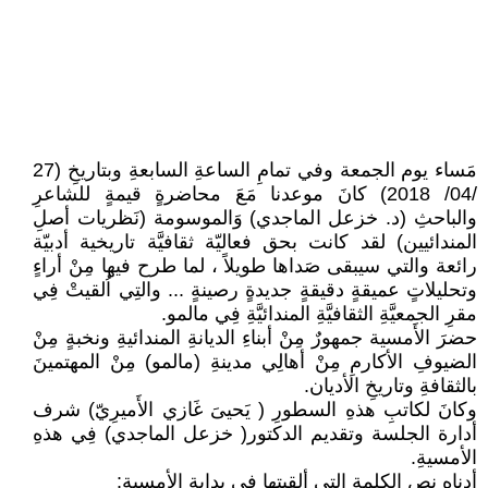
مَساء يوم الجمعة وفي تمامِ الساعةِ السابعةِ وبتاريخِ (27
/04/ 2018) كانَ موعدنا مَعَ محاضرةٍ قيمةٍ للشاعرِ
والباحثِ (د. خزعل الماجدي) وَالموسومة (نَظريات أصلِ
المندائيين) لقد كانت بحق فعاليّة ثقافيَّة تاريخية أدبيّة
رائعة والتي سيبقى صَداها طويلاً ، لما طرح فيها مِنْ أراءٍ
وتحليلاتٍ عميقةٍ دقيقةٍ جديدةٍ رصينةٍ ... والتِي اُلقيتْ فِي
مقرِ الجمعيَّةِ الثقافيَّةِ المندائيَّةِ فِي مالمو.
حضرَ الأَمسية جمهورٌ مِنْ أبناءِ الديانةِ المندائيةِ ونخبةٍ مِنْ
الضيوفِ الأكارمِ مِنْ أهالِي مدينةِ (مالمو) مِنْ المهتمينَ
بالثقافةِ وتاريخِ الأديان.
وكانَ لكاتبِ هذهِ السطورِ ( يَحيىَ غَازي الأَميرِيّ) شرف
أدارة الجلسة وتقديم الدكتور( خزعل الماجدي) فِي هذهِ
الأمسيةِ.
أدناه نص الكلمة التي ألقيتها في بداية الأمسية: