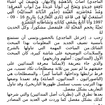
الماجدي) أُصابُ بِالدَّهشَةِ وَالِانبِهَارِ، وَيُضِيفُ لِي أﺷﻴاءَ
نَافِعَةٍ جَدِيدَةٍ وَيَفتَحُ لِي أَبوَاباً عَدِيدَةً مِنْ أَبوابِ الْمَعرِفَةِ؛
وَمُنذُ مُحَاضَرَتِهِ القَيِّمَةِ (جذُور الدِّيَانَةِ المندائِيَّة) الَّتِي
استَمَعَتْ لَهَا فِي قَاعَةِ (نَادِي التَّعَارُفِ) بِتَارِيخ 16 - 09 -
1997 وَأَنَا أُتَابِعُ بِشَغَفٍ كِتَابَاتِهِ وَنَشَاطَاتِهِ المُتَمَيِّزَةِ.
تَحِيَّةٌ بِحَجمِ المَحَبَّةِ لَهُ، فليتفضل مشكوراً، وكلِّ الحديثِ
لهُ
رَحب د. (خزعل الماجدي) بالحضور،وتمنى أن نستمتع
بأمسية تضيف الجديد من المعلومات بهذا المبحث
الشائك.من المباحث المهمة التي تناولها بالشرح
والسلايدات التوضيحية على شاشة كبيرة، كان المبحث
الأول (المندائيون : أصلهم وتاريخهم)
والذي جاء بتعريفة (لايمكننا معرفة المندائيين على
حقيقتهم ما لم نميز بين ثلاثة مصطلحات تكاد تسبب، من
فرط ترابطها وتداخلها، التباساً كبيراً ، والمصطلحات هي
(الناصورائيون ، المندائيون، الصابئة) وقد تعمدنا وضعها
بهذا الترتيب بسبب تسلسل ظهورها التاريخي)، وقد تناول
التعاريف بشكل مفصل.
بعدها تطرق الى (نظريات أصل المندائيين) والتي شرحها
كذلك بشكل مفصل كما وردت في العديد من المصادر
وهي: