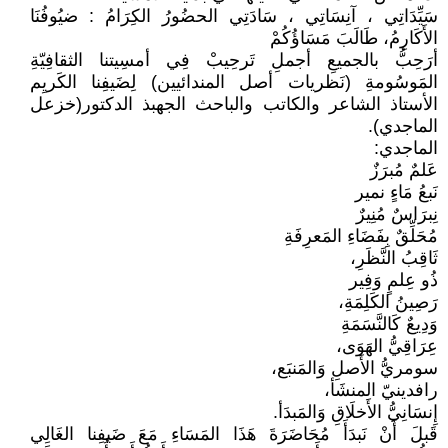
سَيِّدَاتِي ، آنِسَاتِي ، سَادَتِي الحضُورُ الكِرَامُ : ضيُوفُنَا
الأَكَارِمُ، طَالَبَ مَسَاؤُكُمْ
أرَحِبُّ بالجميعِ أجملِ تَرحِيبْ فِي أمسِيتنا الثقافِيّةِ
المَوسُومةِ (نَظريات أصل المندائيين) لِضَيفِنا الكَريِم
الأستاذ الشاعر والكاتب والباحث الجهبذ الدكتور(خزعل
الماجدي).
الماجدي:
عَلمٌ مُبرَزٌ
نَبعُ مَاءٍ نمير
نِبرَاسٌ مُنِيرٌ
مُحَلِّقٌ بِفَضَاءِ المَعرِفَةِ
ثَاقِبُ النَّظَرِ،
ذُو عِلمٍ وَفِير
رَصِينُ الكَلِمَةِ،
وَدِيعٌ كَالنَّسَمَةِ
عِرَاقِيُّ الهَوَى،
سومريُّ الأَصلِ وَالمَنبَع،
رافدينيّ المنشَأ،
إِنسَانِيُّ الأَخلَاقِ وَالمَبدَأ.
قَبلَ أَنْ نَبدَأَ مُحَاضَرَةَ هَذَا المَسَاءِ مَعَ ضَيفِنا الغَالِي