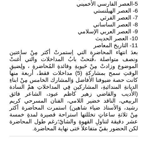
5-العصر الفارسي الأخميني
6- العصر الهيلنستي
7- العصر الفرثي
8- العصر الساساني
9- العصر العربي الإسلامي
10- العصر الحديث
11- التاريخ المعاصر
بعدَ انتهاء المحاضرة التي اِستمرتْ أكثر مِنْ ساعتين
ونصف متواصلة ،فُتحتْ بابُ المداخلات والتي أَغنتْ
الموضوع وزادتْ مِنْ حَيويةِ وفائدةِ المُحاضرةِ ، ولِضيقِ
الوقتِ سمح بمشاركةِ (5) مداخلات فقط، أربعة منها
كانت حصة ضيوفنا الأفاضل وَالمشارك الخامس مِنْ ابناءِ
الديانةِ المندائيةِ، المشاركين فِي المداخلاتِ همْ السادة
(الأَديب والقاضي زهير كاظم عبود، الشاعر فائق
الربيعي، الناقد خضير اللامي، الفنان المسرحي كريم
رشيد، وَالأستاذ ضياء شاهين) استمرت المحاضرة أكثر
مِنْ ثلاثةِ ساعاتٍ تخللتها استراحة قصيرة لمدةِ خمسة
عشر دقيقة لتناولِ القهوةِ والشايّ؛رغم طول المحاضرة
لكن الحضور بقيّ متفاعلاَ حَتى نهاية المحاضرة.