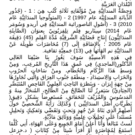
البُلدَانِ العَرَبِيَّةِ
وَحِصَّةُ المندائِيَّةِ مِنْ مُؤَلّفَاتِهِ ثَلَاثَةِ كُتُبٍ هِيَ : 1 - (جُذُورِ
الدِّيانَةِ المندائِيَّة عام 1997) 2 - (المثولوجيا المندَائِيَّةِ عَام
2010) 3 - (أُصُولِ الناصورائية المندائِيَّةِ فِي أريدو وَسُومَر
عَام 2014) سِينَاريو فِلم تِلِفِزيُونِيّ بِعنوَان (الصَّابِئَةِ
المندَائِيُّون) إِنتَاجِ فَضَائِيَّةِ الشَّرقِيَّةِ مُدَّةَ الفِلمِ (45) دَقِيقَة
عَام 2005 ؛ بِالإِضَافَةِ إِلَى (7) مُحَاضَرَات طَوِيلَة عَنْ
المندَائِيَّةِ تم القائها فِي (13) جَمعِيَّةِ ثقافية.
فِي هَذِهِ الأُمسِيَّةِ سَوفَ يَغُورُ بِنَا ضَيْفِنَا الغَالِي
الدُّكتُورِ(الماجدي) فِي عُمقِ هَذَا التَّارِيخِ المُرعِبِ، وَمِنْ
وَسطِ هَذَا الرُّكَامِ وَالحُطَام، ومنْ سَاحَاتِ الحرُوبِ
وَالخَرَابِ وَالِاستِبدَادِ - مِنطَقَةِ جَنُوبِ العِرَاق وَالَّتِي تُجَاوِرُهَا
مِنْ جِهَةِ إِيرَان - وَبِنَظرَةِ البَاحِثِ العِلمِيِّ الفَاحِصِ المُتَبَصِّرِ
(الحِيَادِيِّ) سَيَفرِزُ لَنَا الصَّالِحُ مِنْ الطَّالِحِ، المُنحَازُ مِنهُ وَ
المَدسُوسَ وَالمُزَيَّفَ للحَقائقِ، مُستَعرِضاً بِشَكلٍ دَقِيقِ(
نَظَرِيَّاتِ أَصْل المندَائِيِّين ) وَكَذَلِكَ رَأْيَهُ الشَّخصِيَّ حَولَ
أَصلِهِمْ الَّذِي بَنَاهُ عَنْ جُهدٍ وَبَحثٍ وَتَقَصِّي وَتَفكِيكٍ وَتَحلِيلٍ
مُستَنَداً عَلَى تَحلِيلَاتٍ عِلمِيَّةٍ وَوَثَائِقَ مَادِّيَّةٍ.
لَستُ مُبَالغاً وَأَنَا أُعلِنُ أَمَامَ الجَمِيعِ وَعَلَى الهَوَاءِ، أَنِي كُلَّمَا
استَمَعُ لِمُحَاضَرَةٍ أَوْ أَقرَأُ شَيئاً مِنْ كِتَابَاتِ ( د.خزعل