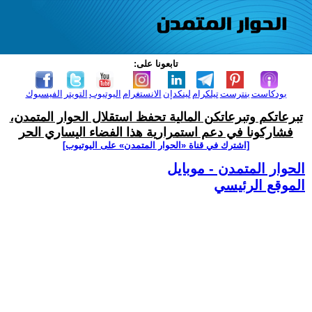
تابعونا على:
بودكاست
بنترست
تيلكرام
لينكدإن
الانستغرام
اليوتيوب
التويتر
الفيسبوك
تبرعاتكم وتبرعاتكن المالية تحفظ استقلال الحوار المتمدن،
فشاركونا في دعم استمرارية هذا الفضاء اليساري الحر
[اشترك في قناة ‫«الحوار المتمدن» على اليوتيوب]
الحوار المتمدن - موبايل
الموقع الرئيسي