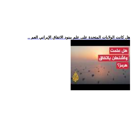
.. هل كانت الولايات المتحدة على علم ببنود الاتفاق الإيراني العم