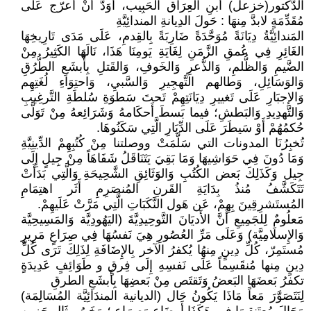
الدُّكتور(خزعل) أَبنِ العِرَاق الحَبِيب، أَوَدُّ أَنْ أُعرّج عَلَى
مُقَدِّمَةٍ لابدَّ مِنهَا : حَولَ الدِيانةِ المندائِيَّةِ
المَندائِيَّةُ دِيَانَةً مُوَحَّدَةً ضَارِبَةً بِالقِدمِ، عَلَى مَدَى تَارِيخِهَا
الغَائِرِ فِي عُمقِ الزَّمَنِ لِغَايَةِ يَومِنَا هَذَا، نَالَهَا الكَثِيرُ مِنْ
الضَّيمِ وَالظُّلمِ، وَالذُّعرِ وَالخَوفِ، وَالقَتلِ بِأَبشَعِ الطُّرُقِ
وَالوَسَائِلِ، وَطالهم التَّهجِيرِ وَالسَّبيِ، وَاحتِوَاءِ لُغَتِهِم
وَالإِجبَارِ عَلَى تَغييرِ دِيَانَتِهِمْ تَحتَ سَطوَةِ سُلطَةِ التَّرغِيبِ
وَالتَّهدِيدِ وَالبَطشِ؛ فيما بَسطَ أَحكَامهُ وَشَرَائِعهُ مِنْ تَوَلَّى
حُكمُهُمْ أَوْ سَيطَرَ عَلَى الدِّيَارِ الَّتِي سَكَنُوهَا.
تُخبِرُنَا المدونات التي سَلَّمَتْ ووصلتنا مِنْ كُتُبِهِمْ الدِّينِيَّةِ
وَمَا دُونَ فِي حَوَاشِيهَا وَمَا بَقِيَ يَتَنَاقَلُ شَفَاهَاً مِنْ جِيلٍ إِلَى
جِيل وَكَذَلِكَ بَعض الكُتُبِ وَالوَثَائِقِ الشَّحِيحَةِ وَالَّتِي بَدَأَتْ
تَتَكَشَّفُ مُنذُ بِدَايَةِ القَرنِ المُنصَرِمِ أَثَر اهتِمَامِ
المُستَشرِقِينَ بِهِمْ، عَن هَول النَّكَبَاتِ الَّتِي مَرَّتْ عَلَيهِمْ.
مَعلُومٌ لِلجَمِيعِ أَنَّ الأَديَانَ التَّوحِيدِيَّةَ (اليَهُودِيَّة وَالمَسِيحِيَّة
وَالإِسلَامِيَّة) وَعَلَى مَرِّ العُصُورِ هِيَ نَفسُهَا فِي صِرَاعٍ مَرِيرٍ
مُستَمِرّ، كُلِّ دِينٍ مِنهُا يُكفرُ الآخر بِالإِضَافَةِ لِذَلِكَ تَرَى كُلِّ
دِينٍ مِنها مُنقَسِماً عَلَى نَفسِهِ إِلَى فِرقٍ و طَوَائِفٍ عَدِيدَةٍ
تكفرُ بَعضَهَا البَعضُ وَتَقتَص مِنْ بَعضِهَا بِأَبشَعِ الطرقِ
لِنَتَصَوَّرَ مَعاً مَاذَا يَكُونُ حَال (الديانية المندَائِيَّة المُسَالِمَة)