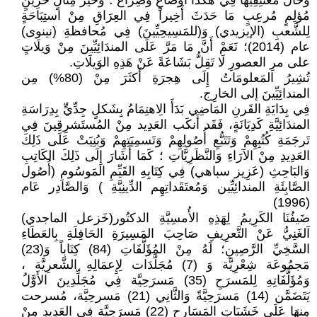
وَحَالَ مُعتَنِقِيهَا فِي هَكَذَا أَوضَاعٍ وَصِرَاع ؛ وَخَيرُ مِثَالٍ حَزِينٍ
مُؤلِمٍ مُرعِبٍ مَا حَدَثَ أَخِيراً فِي العِرَاقِ مِنْ استِبَاحَةٍ
لِلشَّعبِ (الإيزيدي) وَ(للمَسِيحِيِّينَ) فِي مُحافظةِ (نينوى)
عام (2014)؛ نَعَمْ أَنَّ مَا مَرَّ عَلَى المندَائِيِّينَ مِنْ وَيلَاتٍ
على مرِ العصورِ لَا تَقِلُّ بَشَاعَةً عَنْ هَذِهِ الوَيلَاتِ.
تُشِيرُ المَعلومَاتُ إِلَى هِجرَةِ أَكثَرَ مِنْ (80%) مِن
المندائِيِّينَ إلى الخارِج.
فِي بِدَايَةِ القَرنِ المَاضِي بَدَأَ الِاهتِمَامُ بِشَكلٍ جِدِّيٍّ بِدِرَاسَةِ
المندَائِيَّةِ كَدِيَانَةٍ، فَقَد أَنكَب العَدِيد مِنْ المُستَشرِقِينَ فِي
تَرجَمَةِ كُتُبِهِمْ وَتَتَبُّعِ أُصُولِهِمْ وَتَسمِيَتِهِمْ وَبُنِيَتْ عَلَى ذَلِكَ
العَدِيدِ مِنْ الآرَاءِ وَالنَّظَرِيَّاتِ ؛ كَمَا أَشَارَ إِلَى ذَلِكَ الكَاتِبِ
وَالبَاحِثِ (عَزِيز سباهي) فِي كِتَابِهِ القَيِّمِ المَوسُومِ (أُصُول
الصَّابِئَةِ المندائِيِّين وَمُعتَقَداتِهِم الدِّينِيَّةِ ) وَالصَّادِر عَام
(1996)
ضَيفُنَا الكَرِيمُ لِهَذِهِ الأُمسِيَّةِ الدكتُور(خَزعل الماجدي)
اَلغَنِيُّ عَنْ التَّعرِيفِ صَاحِبَ المَسِيرَةِ الحَافِلَةِ بِالعَطَاءِ
السَّخِيِّ الرَّصِينِ؛ لَهُ مِنْ المُؤَلَّفَاتِ (84) كِتَاباً وَ(23)
مَجمُوعَة شِعْرِيَّة وَ (7) مُجَلَّدَات لِإِعمَالِهِ الشَّعرِيَّة ،
وَمُؤَلَّفَاتِهِ لِلمَسرَحِ (35) مَسرَحِيَّة فِي مُجَلِّدِينَ الأَوَّلُ
يَتَضَمَّن (14) مَسرَحِيَّةً وَالثَّانِي (21) مَسرحِيَّة، مُسرحت
مِنهَا عَلَى خَشَبَاتِ المَسَارِحِ (22) مَسرَحِيَّة فِي العَدِيدِ مِنْ