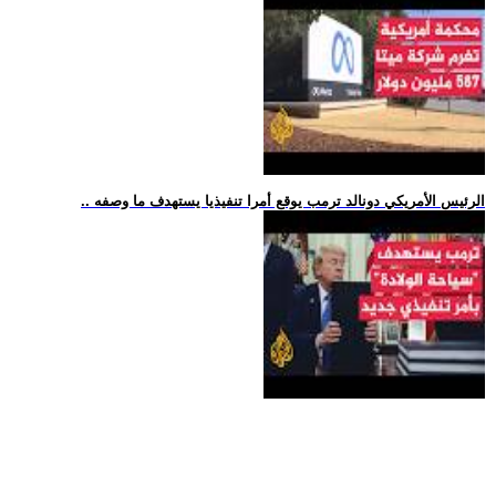
.. الرئيس الأمريكي دونالد ترمب يوقع أمرا تنفيذيا يستهدف ما وصفه