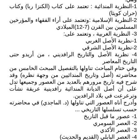
1-النظرية المندائية : تعتمد على كتاب (الكنزا ربا) وكتاب
(حران كويثا)
2-النظرية الإسلامية :وتعتمد على أراء الفقهاء والمؤرخين
المسلمين بين القرن (7-12)الميلادي
3- النظرية الغربية ، وتعتمد على:
1-نظرية الأصل الغربي
2-نظرية الأصل الشرقي
4- نظرية الأصل والتاريخ الرافديني ، من أريدو حتى
التاريخ المعاصر
وفي ختام المباحث تناولها بالتفصيل المبحث الخامس من
محاضرته (أصل وتاريخ المندائيين من وجهة نظره) وقد
شرح فيه تاريخ مرورهم بالعديد من العصور وجميعها تدل
على أن أصل الديانة المندائية رافدينية عريقة نشأت
وترعرعت في بلاد الرافدين.
وأدرج أناه العصور التي تناولها (د. الماجدي) في محاضرته
حسب تسلسلها التاريخي ...
1- عصور ما قبل التاريخ
2- العصر السومري
3- العصر الأكدي
4- العصر البابلي (القديم والحديث)